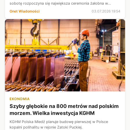
sobotę rozpoczyna się największa ceremonia żałobna w
historii Islamskiej Republiki. Dlaczego pogrzeb odbywa się z
Onet Wiadomości
03.07.2026 19:54
takim opóźnieniem?
EKONOMIA
Szyby głębokie na 800 metrów nad polskim
morzem. Wielka inwestycja KGHM
KGHM Polska Miedź planuje budowę pierwszej w Polsce
kopalni polihalitu w rejonie Zatoki Puckiej.