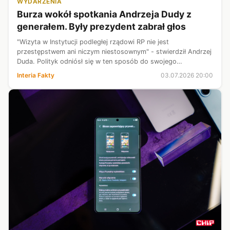
WYDARZENIA
Burza wokół spotkania Andrzeja Dudy z
generałem. Były prezydent zabrał głos
"Wizyta w Instytucji podległej rządowi RP nie jest
przestępstwem ani niczym niestosownym" - stwierdził Andrzej
Duda. Polityk odniósł się w ten sposób do swojego
niedawnego spotkania z generałem Arturem Kuptelem,
Interia Fakty
03.07.2026 20:00
odpowiedzialnym za zakupy uzbrojenia d...