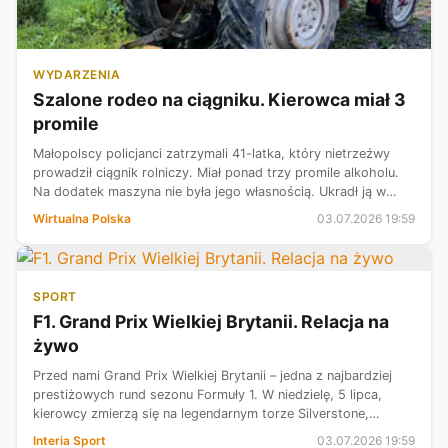
WYDARZENIA
Szalone rodeo na ciągniku. Kierowca miał 3
promile
Małopolscy policjanci zatrzymali 41-latka, który nietrzeźwy
prowadził ciągnik rolniczy. Miał ponad trzy promile alkoholu.
Na dodatek maszyna nie była jego własnością. Ukradł ją w
miejscowości Wysokie w powiecie limanowskim i ruszył w
Wirtualna Polska
03.07.2026 19:59
stronę Nowego Są...
SPORT
F1. Grand Prix Wielkiej Brytanii. Relacja na
żywo
Przed nami Grand Prix Wielkiej Brytanii – jedna z najbardziej
prestiżowych rund sezonu Formuły 1. W niedzielę, 5 lipca,
kierowcy zmierzą się na legendarnym torze Silverstone,
słynącym z szybkich zakrętów i widowiskowych pojedynków.
Interia Sport
03.07.2026 19:59