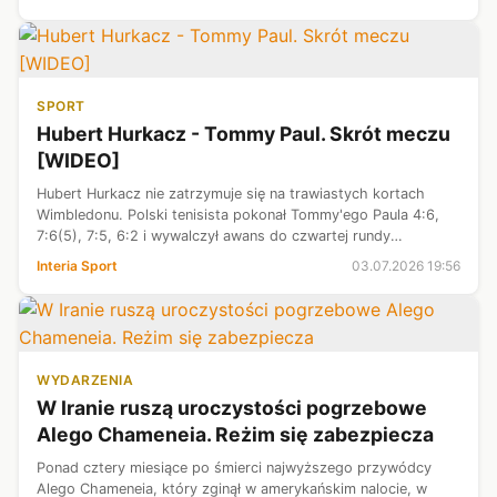
Weekend rozgrywany...
SPORT
Hubert Hurkacz - Tommy Paul. Skrót meczu
[WIDEO]
Hubert Hurkacz nie zatrzymuje się na trawiastych kortach
Wimbledonu. Polski tenisista pokonał Tommy'ego Paula 4:6,
7:6(5), 7:5, 6:2 i wywalczył awans do czwartej rundy
wielkoszlemowego turnieju.
Interia Sport
03.07.2026 19:56
WYDARZENIA
W Iranie ruszą uroczystości pogrzebowe
Alego Chameneia. Reżim się zabezpiecza
Ponad cztery miesiące po śmierci najwyższego przywódcy
Alego Chameneia, który zginął w amerykańskim nalocie, w