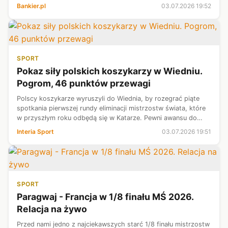
uprawnień pracowniczych zależnych od stażu, jak nagroda
Bankier.pl
03.07.2026 19:52
jubileuszowa, karta górnika c...
SPORT
Pokaz siły polskich koszykarzy w Wiedniu.
Pogrom, 46 punktów przewagi
Polscy koszykarze wyruszyli do Wiednia, by rozegrać piąte
spotkania pierwszej rundy eliminacji mistrzostw świata, które
w przyszłym roku odbędą się w Katarze. Pewni awansu do
kolejnej fazy "biało-czerwoni" dali prawdziwy popis, gromiąc
Interia Sport
03.07.2026 19:51
mocno osłabion...
SPORT
Paragwaj - Francja w 1/8 finału MŚ 2026.
Relacja na żywo
Przed nami jedno z najciekawszych starć 1/8 finału mistrzostw