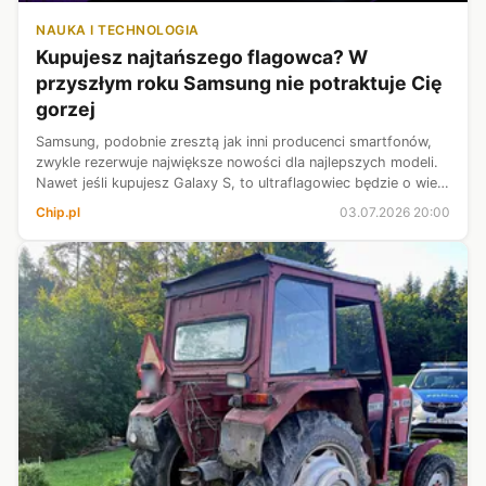
NAUKA I TECHNOLOGIA
Kupujesz najtańszego flagowca? W
przyszłym roku Samsung nie potraktuje Cię
gorzej
Samsung, podobnie zresztą jak inni producenci smartfonów,
zwykle rezerwuje największe nowości dla najlepszych modeli.
Nawet jeśli kupujesz Galaxy S, to ultraflagowiec będzie o wiele
lepszy od podstawowej S-ki. Tak to już jest. Chociaż zwykle
Chip.pl
03.07.2026 20:00
godzimy ...