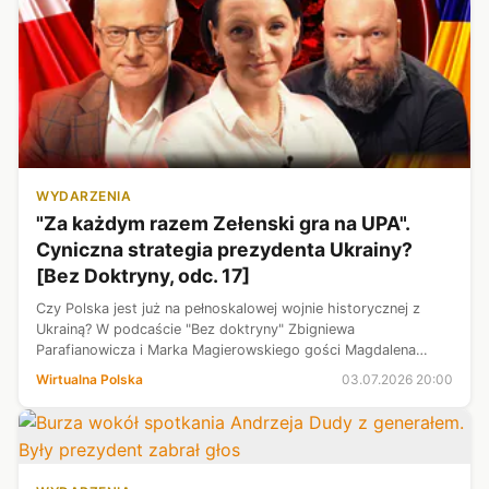
WYDARZENIA
"Za każdym razem Zełenski gra na UPA".
Cyniczna strategia prezydenta Ukrainy?
[Bez Doktryny, odc. 17]
Czy Polska jest już na pełnoskalowej wojnie historycznej z
Ukrainą? W podcaście "Bez doktryny" Zbigniewa
Parafianowicza i Marka Magierowskiego gości Magdalena
Gawin, była wiceminister kultury i twórczyni Instytutu
Wirtualna Polska
03.07.2026 20:00
Pileckiego. Ekspertka bezlitośnie oc...