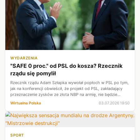
WYDARZENIA
"SAFE 0 proc." od PSL do kosza? Rzecznik
rządu się pomylił
Rzecznik rządu Adam Szłapka wywołał popłoch w PSL po tym,
jak na konferencji obwieścił, że projekt od PSL, zakładający
przeznaczenie zysków ze złota NBP na armię, nie będzie
procedowany. W tej sprawie interweniował już Władysław
Wirtualna Polska
03.07.2026 19:50
Kosiniak-Kamysz, któr...
SPORT