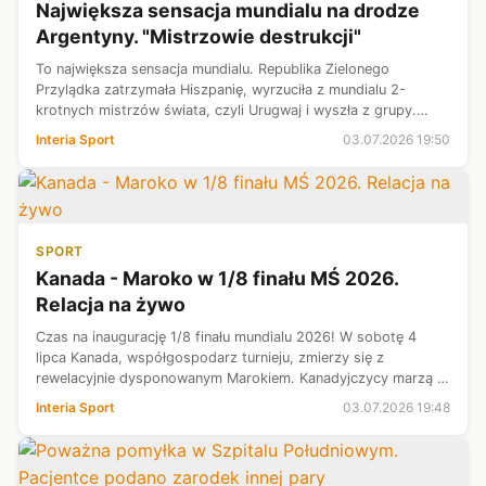
Największa sensacja mundialu na drodze
Argentyny. "Mistrzowie destrukcji"
To największa sensacja mundialu. Republika Zielonego
Przylądka zatrzymała Hiszpanię, wyrzuciła z mundialu 2-
krotnych mistrzów świata, czyli Urugwaj i wyszła z grupy.
Dotąd o piłkarzach z archipelagu afrykańskich wysp
Interia Sport
03.07.2026 19:50
wiedzieliśmy niewiele. Tymczasem ...
SPORT
Kanada - Maroko w 1/8 finału MŚ 2026.
Relacja na żywo
Czas na inaugurację 1/8 finału mundialu 2026! W sobotę 4
lipca Kanada, współgospodarz turnieju, zmierzy się z
rewelacyjnie dysponowanym Marokiem. Kanadyjczycy marzą o
historycznym awansie do ćwierćfinału, ale czeka ich trudne
Interia Sport
03.07.2026 19:48
zadanie przeciwko ekipie...