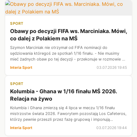
SPORT
Obawy po decyzji FIFA ws. Marciniaka. Mówi,
co dalej z Polakiem na MŚ
Szymon Marciniak nie otrzymał od FIFA nominacji do
sędziowania któregoś ze spotkań 1/16 finału. - Nie musimy
mieć żadnych obaw po tej decyzji - przekonuje w rozmowie z
Interia Sport były międzynarodowy sędzia Adam Lyczmański.
Interia Sport
03.07.2026 19:45
Ekspert mówi nam, jakie ...
SPORT
Kolumbia - Ghana w 1/16 finału MŚ 2026.
Relacja na żywo
Kolumbia i Ghana zmierzą się 4 lipca w meczu 1/16 finału
mistrzostw świata 2026. Faworytem pozostają Los Cafeteros,
którzy pewnie przeszli przez fazę grupową i imponują
organizacją gry oraz siłą ofensywy. Czarne Gwiazdy
Interia Sport
03.07.2026 19:44
awansowały do fazy pucharowej ...