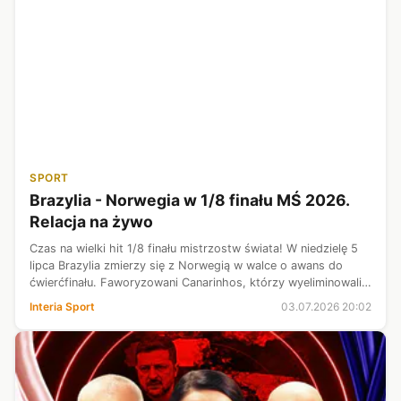
SPORT
Brazylia - Norwegia w 1/8 finału MŚ 2026.
Relacja na żywo
Czas na wielki hit 1/8 finału mistrzostw świata! W niedzielę 5
lipca Brazylia zmierzy się z Norwegią w walce o awans do
ćwierćfinału. Faworyzowani Canarinhos, którzy wyeliminowali
Japonię, staną naprzeciw rozpędzonych Skandynawów,
Interia Sport
03.07.2026 20:02
prowadzonych przez ...