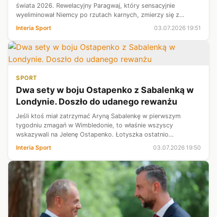
świata 2026. Rewelacyjny Paragwaj, który sensacyjnie
wyeliminował Niemcy po rzutach karnych, zmierzy się z
rozpędzoną Francją. „Trójkolorowi” imponują skutecznością i
Interia Sport
03.07.2026 19:51
pozostają jednymi z g...
SPORT
Dwa sety w boju Ostapenko z Sabalenką w
Londynie. Doszło do udanego rewanżu
Jeśli ktoś miał zatrzymać Aryną Sabalenkę w pierwszym
tygodniu zmagań w Wimbledonie, to właśnie wszyscy
wskazywali na Jelenę Ostapenko. Łotyszka ostatnio
prezentowała dobrą grę, a w pamięci miała pewnie
Interia Sport
03.07.2026 19:50
zeszłoroczny finał WTA 500 w Stuttgarcie, gdy t...