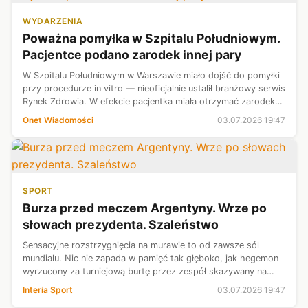
WYDARZENIA
Poważna pomyłka w Szpitalu Południowym.
Pacjentce podano zarodek innej pary
W Szpitalu Południowym w Warszawie miało dojść do pomyłki
przy procedurze in vitro — nieoficjalnie ustalił branżowy serwis
Rynek Zdrowia. W efekcie pacjentka miała otrzymać zarodek
innej pary. Sprawą już zajmuje się Ministerstwo Zdrowia.
Onet Wiadomości
03.07.2026 19:47
SPORT
Burza przed meczem Argentyny. Wrze po
słowach prezydenta. Szaleństwo
Sensacyjne rozstrzygnięcia na murawie to od zawsze sól
mundialu. Nic nie zapada w pamięć tak głęboko, jak hegemon
wyrzucony za turniejową burtę przez zespół skazywany na
zagładę. Do takiego scenariusza może dojść już najbliższej
Interia Sport
03.07.2026 19:47
nocy. Republika Zielo...