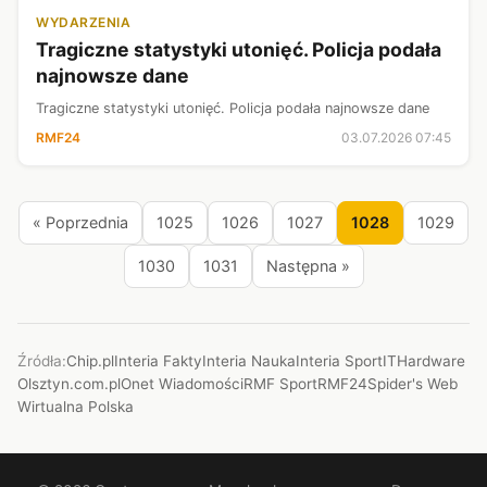
WYDARZENIA
Tragiczne statystyki utonięć. Policja podała
najnowsze dane
Tragiczne statystyki utonięć. Policja podała najnowsze dane
RMF24
03.07.2026 07:45
« Poprzednia
1025
1026
1027
1028
1029
1030
1031
Następna »
Źródła:
Chip.pl
Interia Fakty
Interia Nauka
Interia Sport
ITHardware
Olsztyn.com.pl
Onet Wiadomości
RMF Sport
RMF24
Spider's Web
Wirtualna Polska