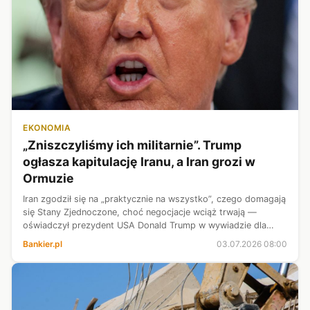
EKONOMIA
„Zniszczyliśmy ich militarnie”. Trump
ogłasza kapitulację Iranu, a Iran grozi w
Ormuzie
Iran zgodził się na „praktycznie na wszystko”, czego domagają
się Stany Zjednoczone, choć negocjacje wciąż trwają —
oświadczył prezydent USA Donald Trump w wywiadzie dla
stacji CNBC. Prezydent stwierdził też, że Iran został militarnie
Bankier.pl
03.07.2026 08:00
zniszczony.