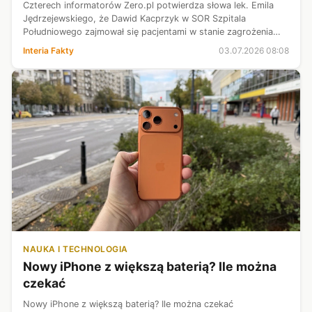
Czterech informatorów Zero.pl potwierdza słowa lek. Emila
Jędrzejewskiego, że Dawid Kacprzyk w SOR Szpitala
Południowego zajmował się pacjentami w stanie zagrożenia
życia, choć nie miał odpowiedniego doświadczenia. W efekcie
Interia Fakty
03.07.2026 08:08
jego błędy musieli korygo...
NAUKA I TECHNOLOGIA
Nowy iPhone z większą baterią? Ile można
czekać
Nowy iPhone z większą baterią? Ile można czekać