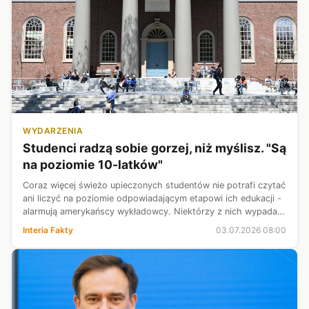
WYDARZENIA
Studenci radzą sobie gorzej, niż myślisz. "Są
na poziomie 10-latków"
Coraz więcej świeżo upieczonych studentów nie potrafi czytać
ani liczyć na poziomie odpowiadającym etapowi ich edukacji -
alarmują amerykańscy wykładowcy. Niektórzy z nich wypadają
w testach nielepiej niż dziesięciolatkowie. Co stoi za
Interia Fakty
03.07.2026 08:00
drastycznym sp...