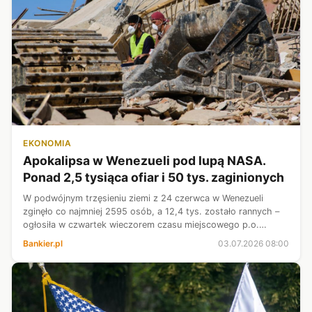
EKONOMIA
Apokalipsa w Wenezueli pod lupą NASA.
Ponad 2,5 tysiąca ofiar i 50 tys. zaginionych
W podwójnym trzęsieniu ziemi z 24 czerwca w Wenezueli
zginęło co najmniej 2595 osób, a 12,4 tys. zostało rannych –
ogłosiła w czwartek wieczorem czasu miejscowego p.o.
prezydenta kraju Delcy Rodriguez. Odrzuciła przy tym
Bankier.pl
03.07.2026 08:00
oskarżenia o spóźnioną reakcj...