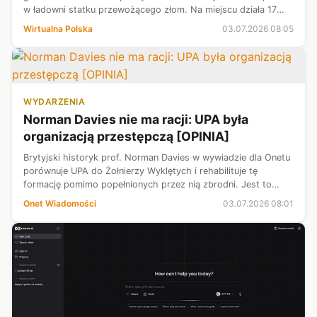
w ładowni statku przewożącego złom. Na miejscu działa 17
zastępów straży pożarnej, w tym dwa statki gaśnicze. Pożar
Wirtualna Polska
03.07.2026 08:05
nie jest jeszcze opano...
WYDARZENIA
Norman Davies nie ma racji: UPA była
organizacją przestępczą [OPINIA]
Brytyjski historyk prof. Norman Davies w wywiadzie dla Onetu
porównuje UPA do Żołnierzy Wyklętych i rehabilituje tę
formację pomimo popełnionych przez nią zbrodni. Jest to
niedopuszczalne zafałszowanie historii w imię współczesnej
Onet Wiadomości
03.07.2026 08:01
polityki wspierania...