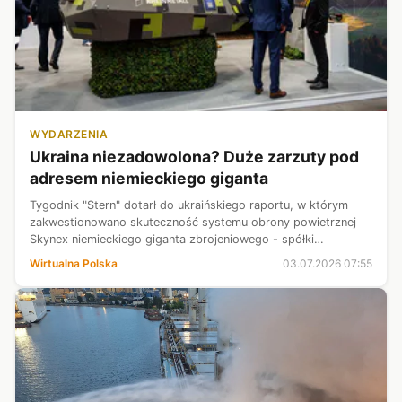
WYDARZENIA
Ukraina niezadowolona? Duże zarzuty pod
adresem niemieckiego giganta
Tygodnik "Stern" dotarł do ukraińskiego raportu, w którym
zakwestionowano skuteczność systemu obrony powietrznej
Skynex niemieckiego giganta zbrojeniowego - spółki
Rheinmetall. Dokument dotyczy rosyjskiego ataku z 1 kwietnia
Wirtualna Polska
03.07.2026 07:55
2026 r. i wskazuje, że dr...