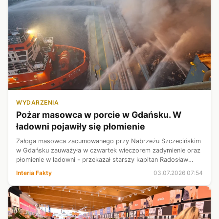
WYDARZENIA
Pożar masowca w porcie w Gdańsku. W
ładowni pojawiły się płomienie
Załoga masowca zacumowanego przy Nabrzeżu Szczecińskim
w Gdańsku zauważyła w czwartek wieczorem zadymienie oraz
płomienie w ładowni - przekazał starszy kapitan Radosław
Gburzyński z gdańskiej straży pożarnej. Na miejscu pracują
Interia Fakty
03.07.2026 07:54
strażacy oraz dwa stat...