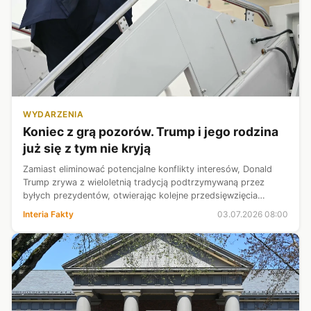
WYDARZENIA
Koniec z grą pozorów. Trump i jego rodzina
już się z tym nie kryją
Zamiast eliminować potencjalne konflikty interesów, Donald
Trump zrywa z wieloletnią tradycją podtrzymywaną przez
byłych prezydentów, otwierając kolejne przedsięwzięcia
biznesowe. Historycy nie mają wątpliwości: to jawne kupczenie
Interia Fakty
03.07.2026 08:00
autorytetem urzędu ...