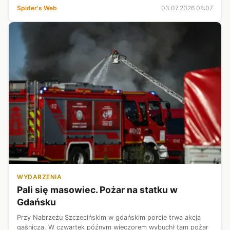
Spider's Web
03.07.2026 08:07
WYDARZENIA
Pali się masowiec. Pożar na statku w
Gdańsku
Przy Nabrzeżu Szczecińskim w gdańskim porcie trwa akcja
gaśnicza. W czwartek późnym wieczorem wybuchł tam pożar