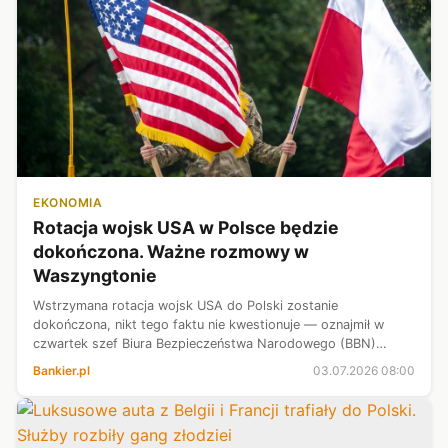
EKONOMIA
Rotacja wojsk USA w Polsce będzie
dokończona. Ważne rozmowy w
Waszyngtonie
Wstrzymana rotacja wojsk USA do Polski zostanie
dokończona, nikt tego faktu nie kwestionuje — oznajmił w
czwartek szef Biura Bezpieczeństwa Narodowego (BBN)
Bartosz Grodecki po rozmowie z podsekretarzem obrony USA
Bankier.pl
03.07.2026 08:00
ds. politycznych Elbridge'em Colbym....