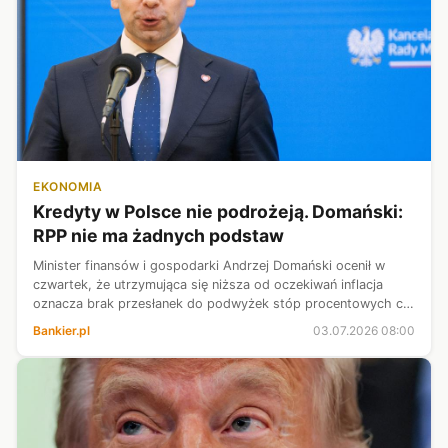
EKONOMIA
Kredyty w Polsce nie podrożeją. Domański:
RPP nie ma żadnych podstaw
Minister finansów i gospodarki Andrzej Domański ocenił w
czwartek, że utrzymująca się niższa od oczekiwań inflacja
oznacza brak przesłanek do podwyżek stóp procentowych co
sprzyja niższym kosztom kredytu. W tym tygodniu w szybkim
Bankier.pl
03.07.2026 08:00
szacunku GUS podał, ...