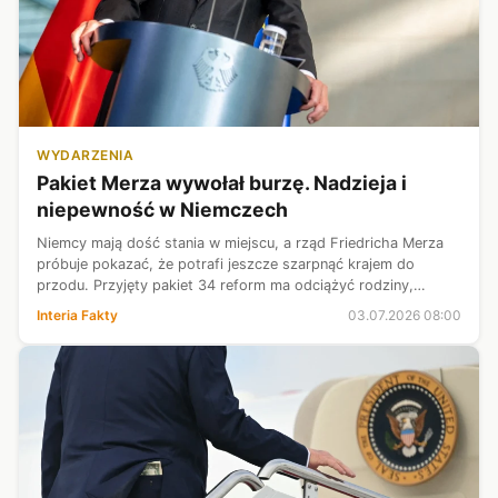
WYDARZENIA
Pakiet Merza wywołał burzę. Nadzieja i
niepewność w Niemczech
Niemcy mają dość stania w miejscu, a rząd Friedricha Merza
próbuje pokazać, że potrafi jeszcze szarpnąć krajem do
przodu. Przyjęty pakiet 34 reform ma odciążyć rodziny,
pobudzić firmy i przeciąć urzędnicze węzły, które od lat dławią
Interia Fakty
03.07.2026 08:00
niemiecką gospoda...