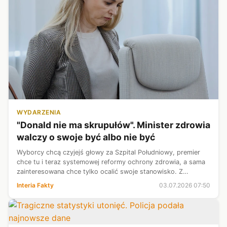
WYDARZENIA
"Donald nie ma skrupułów". Minister zdrowia
walczy o swoje być albo nie być
Wyborcy chcą czyjejś głowy za Szpital Południowy, premier
chce tu i teraz systemowej reformy ochrony zdrowia, a sama
zainteresowana chce tylko ocalić swoje stanowisko. Z
informacji Interii wynika, że minister zdrowia Jolanta
Interia Fakty
03.07.2026 07:50
Sobierańska-Grenda właśni...