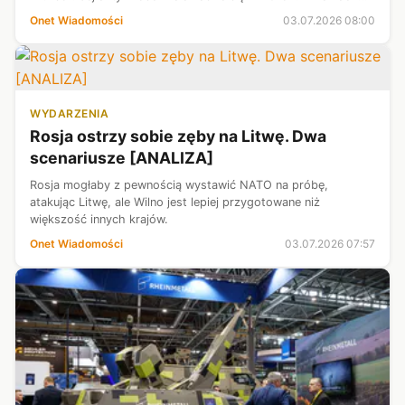
śledztwa nie wskazano jednak żadnej konkretnej osoby
Onet Wiadomości
03.07.2026 08:00
odpowiedzialnej za t...
WYDARZENIA
Rosja ostrzy sobie zęby na Litwę. Dwa
scenariusze [ANALIZA]
Rosja mogłaby z pewnością wystawić NATO na próbę,
atakując Litwę, ale Wilno jest lepiej przygotowane niż
większość innych krajów.
Onet Wiadomości
03.07.2026 07:57