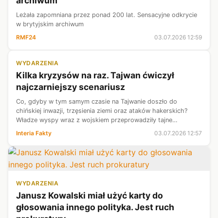
archiwum
Leżała zapomniana przez ponad 200 lat. Sensacyjne odkrycie
w brytyjskim archiwum
RMF24
03.07.2026 12:59
WYDARZENIA
Kilka kryzysów na raz. Tajwan ćwiczył
najczarniejszy scenariusz
Co, gdyby w tym samym czasie na Tajwanie doszło do
chińskiej inwazji, trzęsienia ziemi oraz ataków hakerskich?
Władze wyspy wraz z wojskiem przeprowadziły tajne
ćwiczenia kryzysowe. Agencja Reutera jako jedyna poznała
Interia Fakty
03.07.2026 12:57
szczegóły manewrów.
WYDARZENIA
Janusz Kowalski miał użyć karty do
głosowania innego polityka. Jest ruch