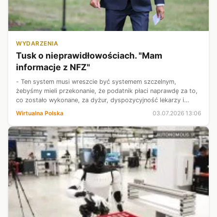
WYDARZENIA
Tusk o nieprawidłowościach. "Mam
informacje z NFZ"
- Ten system musi wreszcie być systemem szczelnym,
żebyśmy mieli przekonanie, że podatnik płaci naprawdę za to,
co zostało wykonane, za dyżur, dyspozycyjność lekarzy i
pielęgniarzy, a nie za fikcyjne usługi - mówił podczas piątkowej
Wirtualna Polska
03.07.2026 13:06
konferencji Donal...