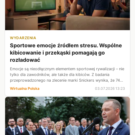
WYDARZENIA
Sportowe emocje źródłem stresu. Wspólne
kibicowanie i przekąski pomagają go
rozładować
Emocje są nieodłącznym elementem sportowej rywalizacji – nie
tylko dla zawodników, ale także dla kibiców. Z badania
przeprowadzonego na zlecenie marki Snickers wynika, że 74
proc. Polaków aktywnie angażuje się w oglądanie wydarzeń
Wirtualna Polska
03.07.2026 13:23
sportowych, a 46 pr...