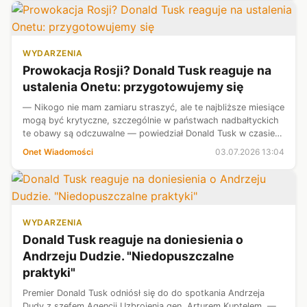
WYDARZENIA
Prowokacja Rosji? Donald Tusk reaguje na
ustalenia Onetu: przygotowujemy się
— Nikogo nie mam zamiaru straszyć, ale te najbliższe miesiące
mogą być krytyczne, szczególnie w państwach nadbałtyckich
te obawy są odczuwalne — powiedział Donald Tusk w czasie
konferencji prasowej.
Onet Wiadomości
03.07.2026 13:04
WYDARZENIA
Donald Tusk reaguje na doniesienia o
Andrzeju Dudzie. "Niedopuszczalne
praktyki"
Premier Donald Tusk odniósł się do do spotkania Andrzeja
Dudy z szefem Agencji Uzbrojenia gen. Arturem Kuptelem. —