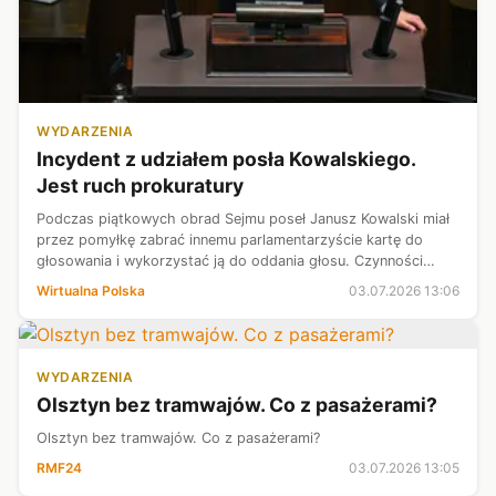
WYDARZENIA
Incydent z udziałem posła Kowalskiego.
Jest ruch prokuratury
Podczas piątkowych obrad Sejmu poseł Janusz Kowalski miał
przez pomyłkę zabrać innemu parlamentarzyście kartę do
głosowania i wykorzystać ją do oddania głosu. Czynności
sprawdzające w tej sprawie wszczęła już Prokuratura
Wirtualna Polska
03.07.2026 13:06
Okręgowa w Warszawie.
WYDARZENIA
Olsztyn bez tramwajów. Co z pasażerami?
Olsztyn bez tramwajów. Co z pasażerami?
RMF24
03.07.2026 13:05