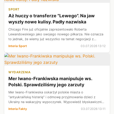
SPORT
Aż huczy o transferze "Lewego". Na jaw
wyszły nowe kulisy. Padły nazwiska
Chicago Fire już oficjalnie zaprezentowało Roberta
Lewandowskiego jako swojego nowego piłkarza. Nie oznacza
to jednak, że wiemy już wszystko na temat negocjacji z
Polakiem. Nowe informacje w tej sprawie opublikowali
Interia Sport
03.07.2026 13:12
dziennikarze "Mundo Deportivo". Uj...
WYDARZENIA
Mer Iwano-Frankiwska manipuluje ws.
Polski. Sprawdziliśmy jego zarzuty
Mer Iwano-Frankiwska oskarżył polskie miasta o
"antyukraińską histerię" i odmowę przyjmowania dzieci z
Ukrainy na wakacyjny wypoczynek. Wypowiedź błyskawicznie
podchwyciły ukraińskie i rosyjskie media, wiążąc ją z
Interia Fakty
03.07.2026 13:11
napięciami w relacjach Warszawy i Ki...