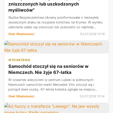
zniszczonych lub uszkodzonych
myśliwców"
Służba Bezpieczeństwa Ukrainy poinformowała o niezwykle
skutecznym ataku na rosyjskie lotnictwo na Krymie. W wyniku
uderzenia udało się zniszczyć lub uszkodzić co najmniej
siedem rosyjskich myśliwców i bombowców.
Onet Wiadomości
03.07.2026 13:16
WYDARZENIA
Samochód stoczył się na seniorów w
Niemczech. Nie żyje 67-latka
W czwartek wieczorem w centrum Lubeki w północnych
Niemczech samochód marki Mercedes Vito stoczył się i
potrącił dwie osoby. 67-letnia kobieta zginęła na miejscu
wypadku. 70-letni mężczyzna został przewieziony do szpitala
Onet Wiadomości
03.07.2026 13:14
z obrażeniami zagrażającymi ...