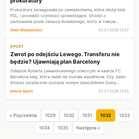
prokuratury
Prokuratura zareagowała po zawiadomieniu, które złożył klub
PSL, i prowadzi czynności sprawdzające. Chodzi o
zachowanie posła Janusza Kowalskiego, który w trakcie
głosowań posłużył się kartą posła Jarosława Rzepy.
Onet Wiadomości
03.07.2026 12:57
SPORT
Zwrot po odejściu Lewego. Transferu nie
będzie? Ujawniają plan Barcelony
Odejście Roberta Lewandowskiego stworzyło w kadrze FC
Barcelona lukę, która nadal nie została wypełniona. Czy Julian
Alvarez ostatecznie zostanie nowym zawodnikiem Dumy
Katalonii? Wiele wskazuje na to, że tak się nie stanie, mimo że
Interia Sport
03.07.2026 12:55
zawodnik złożył t...
« Poprzednia
1029
1030
1031
1032
1033
1034
1035
Następna »