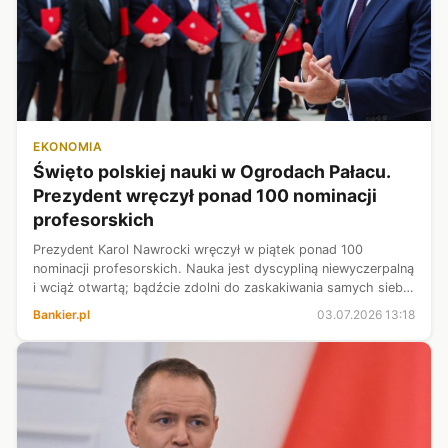
EKONOMIA
Święto polskiej nauki w Ogrodach Pałacu.
Prezydent wręczył ponad 100 nominacji
profesorskich
Prezydent Karol Nawrocki wręczył w piątek ponad 100
nominacji profesorskich. Nauka jest dyscypliną niewyczerpalną
i wciąż otwartą; bądźcie zdolni do zaskakiwania samych siebie
- zaapelował do profesorów.
Bankier.pl
03.07.2026 13:18