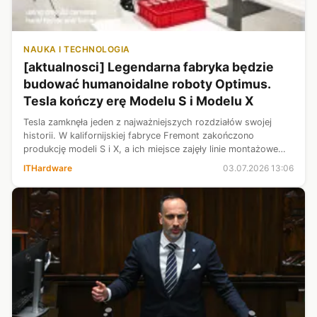
NAUKA I TECHNOLOGIA
[aktualnosci] Legendarna fabryka będzie
budować humanoidalne roboty Optimus.
Tesla kończy erę Modelu S i Modelu X
Tesla zamknęła jeden z najważniejszych rozdziałów swojej
historii. W kalifornijskiej fabryce Fremont zakończono
produkcję modeli S i X, a ich miejsce zajęły linie montażowe
przeznaczone dla humanoidalnego robota Optimus Gen 3. To
ITHardware
03.07.2026 13:06
jedna z największych...