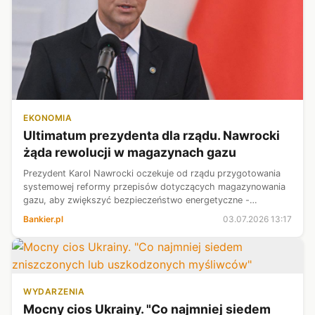
EKONOMIA
Ultimatum prezydenta dla rządu. Nawrocki
żąda rewolucji w magazynach gazu
Prezydent Karol Nawrocki oczekuje od rządu przygotowania
systemowej reformy przepisów dotyczących magazynowania
gazu, aby zwiększyć bezpieczeństwo energetyczne -
stwierdził w piątek minister w Kancelarii Prezydenta Karol
Bankier.pl
03.07.2026 13:17
Rabenda. Zapowiedział, że pre...
WYDARZENIA
Mocny cios Ukrainy. "Co najmniej siedem