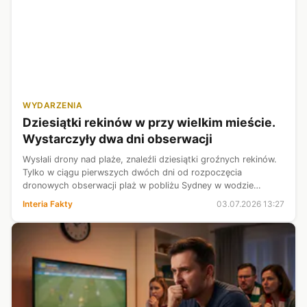
WYDARZENIA
Dziesiątki rekinów w przy wielkim mieście.
Wystarczyły dwa dni obserwacji
Wysłali drony nad plaże, znaleźli dziesiątki groźnych rekinów.
Tylko w ciągu pierwszych dwóch dni od rozpoczęcia
dronowych obserwacji plaż w pobliżu Sydney w wodzie
zaobserwowano ponad 70 groźnych dla ludzi rekinów. Na
Interia Fakty
03.07.2026 13:27
jednej z plaż jednocześnie pływ...