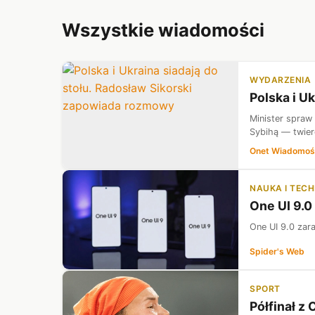
Wszystkie wiadomości
WYDARZENIA
Polska i U
Minister spraw
Sybihą — twier
Onet Wiadomoś
NAUKA I TEC
One UI 9.0
One UI 9.0 zar
Spider's Web
SPORT
Półfinał z