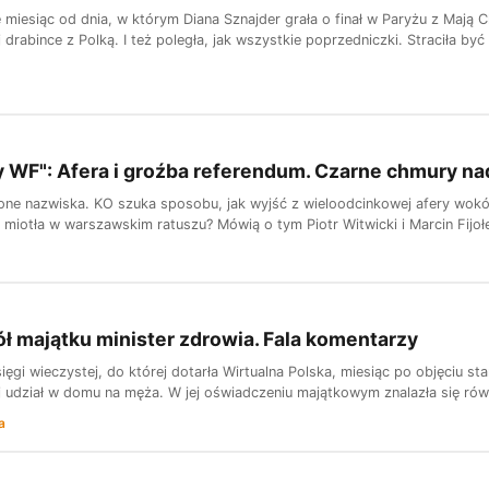
 miesiąc od dnia, w którym Diana Sznajder grała o finał w Paryżu z Mają 
 drabince z Polką. I też poległa, jak wszystkie poprzedniczki. Straciła by
y WF": Afera i groźba referendum. Czarne chmury n
ne nazwiska. KO szuka sposobu, jak wyjść z wieloodcinkowej afery wokół
 miotła w warszawskim ratuszu? Mówią o tym Piotr Witwicki i Marcin Fijo
ł majątku minister zdrowia. Fala komentarzy
ięgi wieczystej, do której dotarła Wirtualna Polska, miesiąc po objęciu 
j udział w domu na męża. W jej oświadczeniu majątkowym znalazła się równi
a