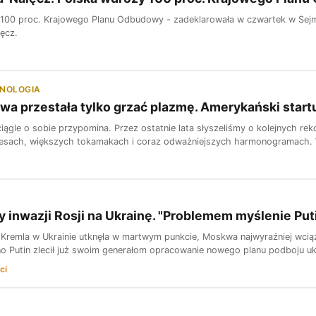
100 proc. Krajowego Planu Odbudowy - zadeklarowała w czwartek w Sejmie 
ęcz.
HNOLOGIA
owa przestała tylko grzać plazmę. Amerykański startu
ciągle o sobie przypomina. Przez ostatnie lata słyszeliśmy o kolejnych r
sach, większych tokamakach i coraz odważniejszych harmonogramach. Ws
 inwazji Rosji na Ukrainę. "Problemem myślenie Put
Kremla w Ukrainie utknęła w martwym punkcie, Moskwa najwyraźniej wcią
o Putin zlecił już swoim generałom opracowanie nowego planu podboju ukra
ci