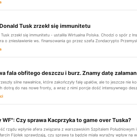
a
onald Tusk zrzekł się immunitetu
Tusk zrzekł się immunitetu - ustaliła Wirtualna Polska. Chodzi o spór z I
ra o zniesławienie ws. finansowania go przez szefa Zondacrypto Przemysł
a
a fala obfitego deszczu i burz. Znamy datę załama
zeszły silne nawałnice, które zakończyły falę upałów, ale to jeszcze nie
ch dotrą do nas nowe fronty, a wraz z nimi porcje dość intensywnego desz
ci
y WF": Czy sprawa Kacprzyka to game over Tuska?
ość rządu wpłynie afera związana z warszawskim Szpitalem Południowym 
Marcin Fijołek sprawdzają, czy sprawa ta będzie miała wyraźny wpływ na 