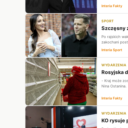
Interia Fakty
SPORT
Szczęsny z
Po rajskich wa
zakochani posta
Interia Sport
WYDARZENIA
Rosyjska d
- Kraj może zo
Nina Ostanina.
Interia Fakty
WYDARZENIA
KO rysuje 