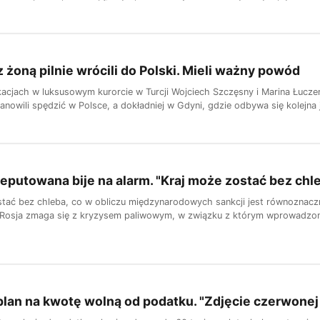
 żoną pilnie wrócili do Polski. Mieli ważny powód
kacjach w luksusowym kurorcie w Turcji Wojciech Szczęsny i Marina Łucze
nowili spędzić w Polsce, a dokładniej w Gdyni, gdzie odbywa się kolejna j
eputowana bije na alarm. "Kraj może zostać bez chl
stać bez chleba, co w obliczu międzynarodowych sankcji jest równoznac
 Rosja zmaga się z kryzysem paliwowym, w związku z którym wprowadzono
plan na kwotę wolną od podatku. "Zdjęcie czerwonej 