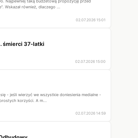
owo. Najpewniej taką budżetową propozycję przed
e". Wskazał również, dlaczego ...
02.07.2026 15:01
 śmierci 37-latki
02.07.2026 15:00
ę - jeśli wierzyć we wszystkie doniesienia medialne -
prostych korzyści. A m...
02.07.2026 14:59
u Odbudowy