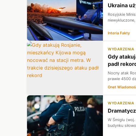
Ukraina uż
Rosyjskie Mini
niewykluczone,
Interia Fakty
WYDARZENIA
Gdy atakuj
padł rekor
Nocny atak Ros
prawie 4500 dz
Onet Wiadomoś
WYDARZENIA
Dramatyczn
W Śmiglu (woj.
budynku siłowo 