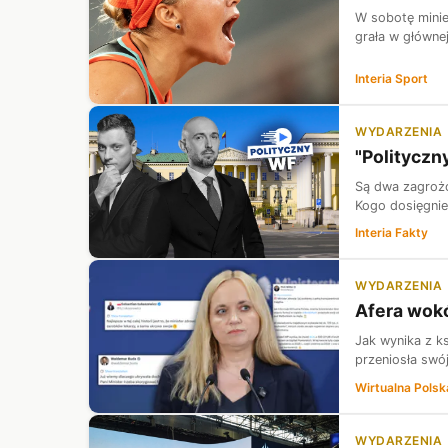
W sobotę minie
grała w głównej
Interia Sport
WYDARZENIA
"Polityczn
Są dwa zagrożo
Kogo dosięgnie
Interia Fakty
WYDARZENIA
Afera wokó
Jak wynika z ks
przeniosła swó
Wirtualna Polsk
WYDARZENIA