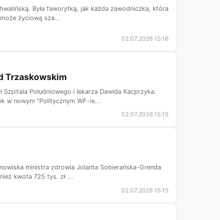
Chwalińską. Była faworytką, jak każda zawodniczka, która
ć może życiową sza...
02.07.2026 15:16
ad Trzaskowskim
 Szpitala Południowego i lekarza Dawida Kacprzyka.
łek w nowym "Politycznym WF-ie...
02.07.2026 15:15
stanowiska ministra zdrowia Jolanta Sobierańska-Grenda
eż kwota 725 tys. zł ...
02.07.2026 15:15