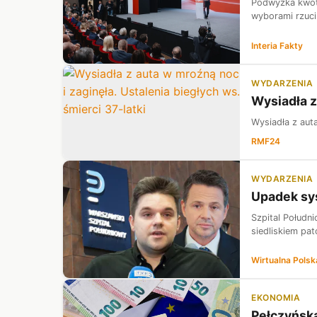
Podwyżka kwoty
wyborami rzuci 
Interia Fakty
WYDARZENIA
Wysiadła z
Wysiadła z auta
RMF24
WYDARZENIA
Upadek sys
Szpital Połudn
siedliskiem pat
Wirtualna Polsk
EKONOMIA
Pełczyńsk