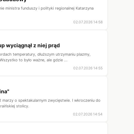
ministra funduszy i polityki regionalnej Katarzyna
02.07.2026 14:58
p wyciągnął z niej prąd
ekordach temperatury, dłuższym utrzymaniu plazmy,
zystko to było ważne, ale gdzie ...
02.07.2026 14:55
ina"
ż marzy o spektakularnym zwycięstwie. I wkroczeniu do
ińskiej stolicy.
02.07.2026 14:54