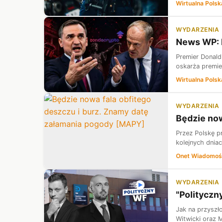
Wirtualna Polsk
WYDARZENIA
News WP: D
Premier Donald 
oskarża premie
Wirtualna Polsk
WYDARZENIA
Będzie now
Przez Polskę pr
kolejnych dnia
Onet Wiadomoś
WYDARZENIA
"Polityczn
Jak na przyszł
Witwicki oraz 