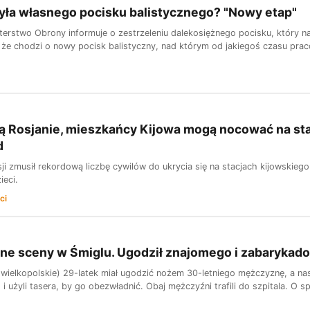
yła własnego pocisku balistycznego? "Nowy etap"
sterstwo Obrony informuje o zestrzeleniu dalekosiężnego pocisku, który n
 że chodzi o nowy pocisk balistyczny, nad którym od jakiegoś czasu prac
ą Rosjanie, mieszkańcy Kijowa mogą nocować na stac
d
ji zmusił rekordową liczbę cywilów do ukrycia się na stacjach kijowskieg
ieci.
ci
e sceny w Śmiglu. Ugodził znajomego i zabarykado
 wielkopolskie) 29-latek miał ugodzić nożem 30-letniego mężczyznę, a na
i użyli tasera, by go obezwładnić. Obaj mężczyźni trafili do szpitala. O sp