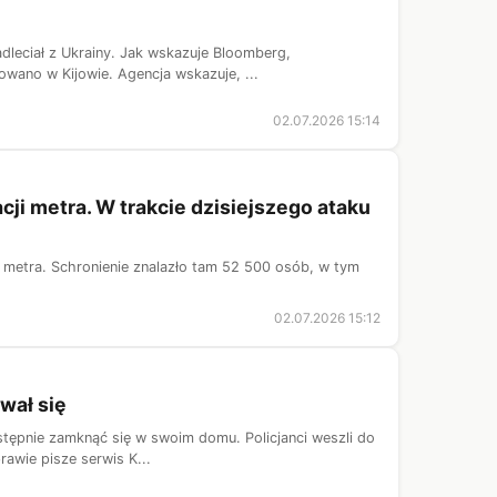
adleciał z Ukrainy. Jak wskazuje Bloomberg,
owano w Kijowie. Agencja wskazuje, ...
02.07.2026 15:14
ji metra. W trakcie dzisiejszego ataku
o metra. Schronienie znalazło tam 52 500 osób, w tym
02.07.2026 15:12
wał się
stępnie zamknąć się w swoim domu. Policjanci weszli do
rawie pisze serwis K...