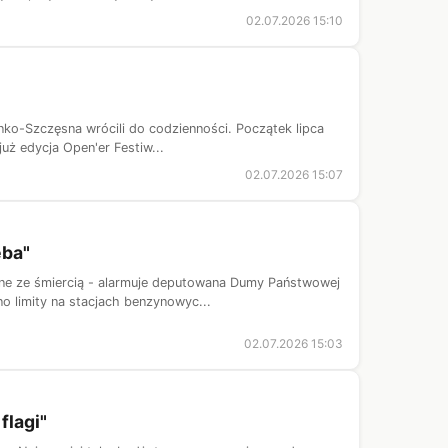
02.07.2026 15:10
nko-Szczęsna wrócili do codzienności. Początek lipca
uż edycja Open'er Festiw...
02.07.2026 15:07
eba"
zne ze śmiercią - alarmuje deputowana Dumy Państwowej
 limity na stacjach benzynowyc...
02.07.2026 15:03
flagi"