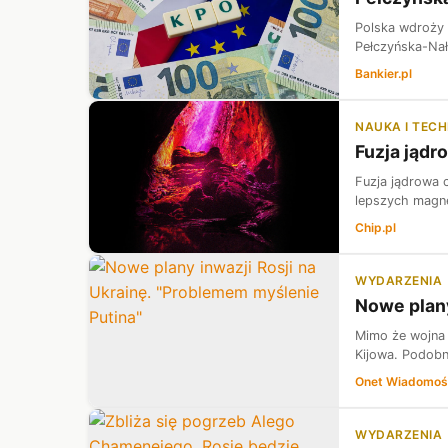
Polska wdroży 
Pełczyńska-Nał
Bankier.pl
NAUKA I TEC
Fuzja jądr
Fuzja jądrowa 
lepszych magne
Chip.pl
WYDARZENIA
Nowe plany
Mimo że wojna 
Kijowa. Podobn
Onet Wiadomoś
WYDARZENIA