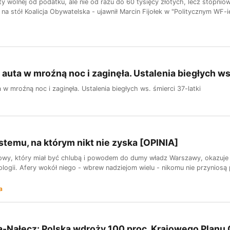
 wolnej od podatku, ale nie od razu do 60 tysięcy złotych, lecz stopni
na stół Koalicja Obywatelska - ujawnił Marcin Fijołek w "Politycznym WF-i
 auta w mroźną noc i zaginęła. Ustalenia biegłych ws.
 w mroźną noc i zaginęła. Ustalenia biegłych ws. śmierci 37-latki
temu, na którym nikt nie zyska [OPINIA]
iowy, który miał być chlubą i powodem do dumy władz Warszawy, okazuje si
ologii. Afery wokół niego - wbrew nadziejom wielu - nikomu nie przyniosą 
a
a-Nałęcz: Polska wdroży 100 proc. Krajowego Plan