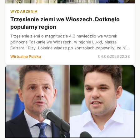
WYDARZENIA
Trzęsienie ziemi we Włoszech. Dotknęło
popularny region
Trzęsienie ziemi o magnitudzie 4,3 nawiedziło we wtorek
północną Toskanię we Włoszech, w rejonie Lukki, Massa
Carrara i Pizy. Lokalne władze po kontrolach zapewniły, że nie
doszło do szkód ani zniszczeń.
Wirtualna Polska
04.08.2026 22:38