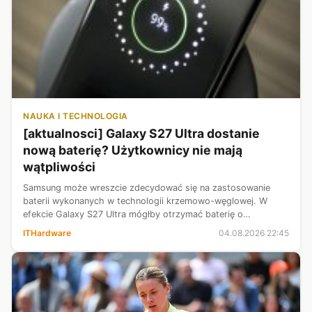
NAUKA I TECHNOLOGIA
[aktualnosci] Galaxy S27 Ultra dostanie
nową baterię? Użytkownicy nie mają
wątpliwości
Samsung może wreszcie zdecydować się na zastosowanie
baterii wykonanych w technologii krzemowo-węglowej. W
efekcie Galaxy S27 Ultra mógłby otrzymać baterię o
pojemności około 5700 mAh, a jednocześnie zachować smukłą
ITHardware
04.08.2026 22:45
konstrukcję. Natomiast wyniki inte...