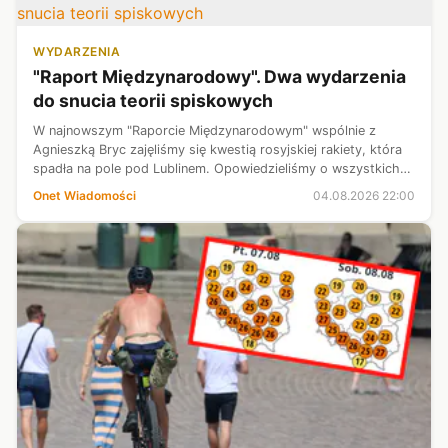
WYDARZENIA
"Raport Międzynarodowy". Dwa wydarzenia
do snucia teorii spiskowych
W najnowszym "Raporcie Międzynarodowym" wspólnie z
Agnieszką Bryc zajęliśmy się kwestią rosyjskiej rakiety, która
spadła na pole pod Lublinem. Opowiedzieliśmy o wszystkich
teoriach spiskowych i o tym, jak pożyteczni idioci Putina,
Onet Wiadomości
04.08.2026 22:00
nawet przy tej okaz...