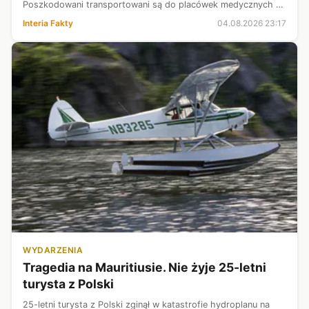
Poszkodowani transportowani są do placówek medycznych w
Tomaszowie Lubelskim, Biłgoraju i Zamościu.
Interia Fakty
04.08.2026 23:17
WYDARZENIA
Tragedia na Mauritiusie. Nie żyje 25-letni
turysta z Polski
25-letni turysta z Polski zginął w katastrofie hydroplanu na