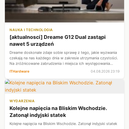
NAUKA I TECHNOLOGIA
[aktualnosci] Dreame G12 Dual zastąpi
nawet 5 urządzeń
Dreame doskonale zdaje sobie sprawę z tego, jakie wyzwania
czekają na nas każdego dnia w zakresie utrzymania czystości.
Na zróżnicowane zabrudzenia i miejsca ich występowania
najlepiej mieć cały zestaw urządzeń czyszczących. Dlatego też
ITHardware
04.08.2026 23:19
inżynierowie ...
WYDARZENIA
Kolejne napięcia na Bliskim Wschodzie.
Zatonął indyjski statek
Kolejne napięcia na Bliskim Wschodzie. Zatonął indyjski statek