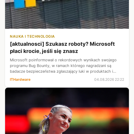
NAUKA I TECHNOLOGIA
[aktualnosci] Szukasz roboty? Microsoft
płaci krocie, jeśli się znasz
Microsoft poinformował o rekordowych wynikach swojego
programu Bug Bounty, w ramach którego nagradzani są
badacze bezpieczeństwa zgłaszający luki w produktach i
usługach firmy. W ciągu ostatnich 12 miesięcy wypłacono
ITHardware
04.08.2026 22:22
ponad 20 milionów dolarów nagród ...