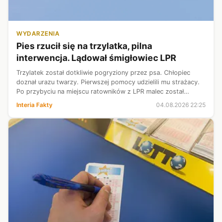
WYDARZENIA
Pies rzucił się na trzylatka, pilna
interwencja. Lądował śmigłowiec LPR
Trzylatek został dotkliwie pogryziony przez psa. Chłopiec
doznał urazu twarzy. Pierwszej pomocy udzielili mu strażacy.
Po przybyciu na miejscu ratowników z LPR malec został
przetransportowali do szpitala. W chwili interwencji był
Interia Fakty
04.08.2026 22:25
przytomny.