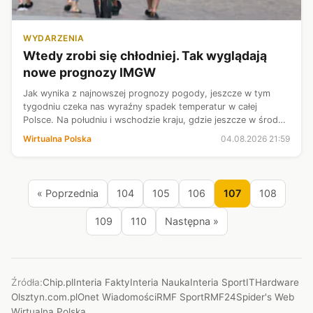
WYDARZENIA
Wtedy zrobi się chłodniej. Tak wyglądają
nowe prognozy IMGW
Jak wynika z najnowszej prognozy pogody, jeszcze w tym
tygodniu czeka nas wyraźny spadek temperatur w całej
Polsce. Na południu i wschodzie kraju, gdzie jeszcze w środę
odnotujemy skrajnie niebezpieczne 38 st. Celsjusza, już w
Wirtualna Polska
04.08.2026 21:59
piątek uświadczymy zale...
« Poprzednia
104
105
106
107
108
109
110
Następna »
Źródła:
Chip.pl
Interia Fakty
Interia Nauka
Interia Sport
ITHardware
Olsztyn.com.pl
Onet Wiadomości
RMF Sport
RMF24
Spider's Web
Wirtualna Polska