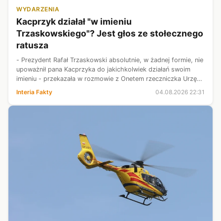
WYDARZENIA
Kacprzyk działał "w imieniu
Trzaskowskiego"? Jest głos ze stołecznego
ratusza
- Prezydent Rafał Trzaskowski absolutnie, w żadnej formie, nie
upoważnił pana Kacprzyka do jakichkolwiek działań swoim
imieniu - przekazała w rozmowie z Onetem rzeczniczka Urzędu
m.st. Warszawy Monika Beuth. To reakcja na wywiad z byłą
Interia Fakty
04.08.2026 22:31
prezes Szpital...