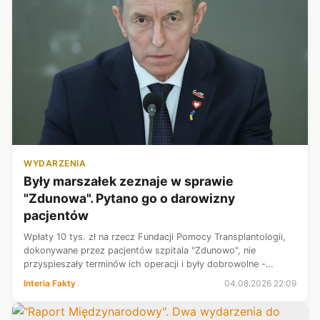
WYDARZENIA
Były marszałek zeznaje w sprawie
"Zdunowa". Pytano go o darowizny
pacjentów
Wpłaty 10 tys. zł na rzecz Fundacji Pomocy Transplantologii,
dokonywane przez pacjentów szpitala "Zdunowo", nie
przyspieszały terminów ich operacji i były dobrowolne -
przekonywał były marszałek Senatu Tomasz Grodzki. Polityk
Interia Fakty
04.08.2026 22:09
złożył zeznania w Sądzie...