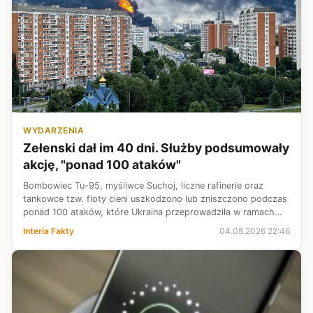
WYDARZENIA
Zełenski dał im 40 dni. Służby podsumowały
akcję, "ponad 100 ataków"
Bombowiec Tu-95, myśliwce Suchoj, liczne rafinerie oraz
tankowce tzw. floty cieni uszkodzono lub zniszczono podczas
ponad 100 ataków, które Ukraina przeprowadziła w ramach
40-dniowej kampanii przeciwko Rosji. "Operacja stała się
Interia Fakty
04.08.2026 22:46
skutecznym mechanizme...