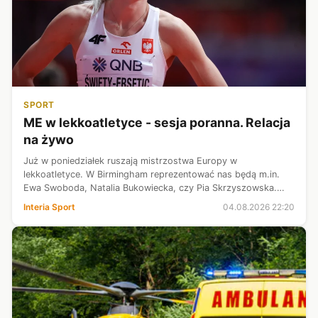
SPORT
ME w lekkoatletyce - sesja poranna. Relacja
na żywo
Już w poniedziałek ruszają mistrzostwa Europy w
lekkoatletyce. W Birmingham reprezentować nas będą m.in.
Ewa Swoboda, Natalia Bukowiecka, czy Pia Skrzyszowska.
Szansę na medal są dosyć spore i liczymy, że Polacy
Interia Sport
04.08.2026 22:20
przywiozą do kraju ich sporo. Zaprasza...