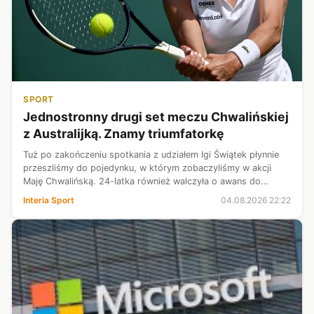
SPORT
Jednostronny drugi set meczu Chwalińskiej
z Australijką. Znamy triumfatorkę
Tuż po zakończeniu spotkania z udziałem Igi Świątek płynnie
przeszliśmy do pojedynku, w którym zobaczyliśmy w akcji
Maję Chwalińską. 24-latka również walczyła o awans do
trzeciej rundy WTA 1000 w Toronto. Jej przeciwniczką była
Interia Sport
04.08.2026 22:22
Australijka - Talia Gi...