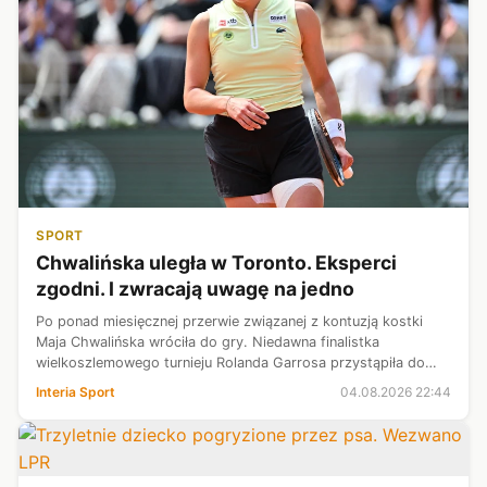
SPORT
Chwalińska uległa w Toronto. Eksperci
zgodni. I zwracają uwagę na jedno
Po ponad miesięcznej przerwie związanej z kontuzją kostki
Maja Chwalińska wróciła do gry. Niedawna finalistka
wielkoszlemowego turnieju Rolanda Garrosa przystąpiła do
walki w turnieju WTA 1000 w Toronto. "Na dzień dobry" w 2.
Interia Sport
04.08.2026 22:44
rundzie zmierzyła się z ...