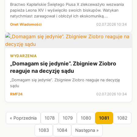
Bractwo Kapłańskie Świętego Piusa X zlekceważyło wezwania
papieża Leona XIV i wyświęciło swoich biskupów. Watykan
natychmiast zareagował i obłożył ich ekskomuniką.
Ekskomunikowani zostali także księża i wierni należący do
Onet Wiadomości
02.07.2026 10:34
Bractwa. Stolica Apostolska ...
WYDARZENIA
„Domagam się jedynie”. Zbigniew Ziobro
reaguje na decyzję sądu
„Domagam się jedynie”. Zbigniew Ziobro reaguje na decyzję
sądu
RMF24
02.07.2026 10:34
« Poprzednia
1078
1079
1080
1081
1082
1083
1084
Następna »