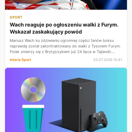
SPORT
Wach reaguje po ogłoszeniu walki z Furym.
Wskazał zaskakujący powód
Mariusz Wach ku zdziwieniu ogromnej części fanów boksu
naprawdę został zakontraktowany do walki z Tysonem Furym.
Polak zmierzy się z Brytyjczykiem już 24 lipca w Tajlandii.
Pojedynek z polskim olbrzymem będzie dla "The Gypsy Kinga"
Interia Sport
02.07.2026 10:41
ostatnim sprawdzia...