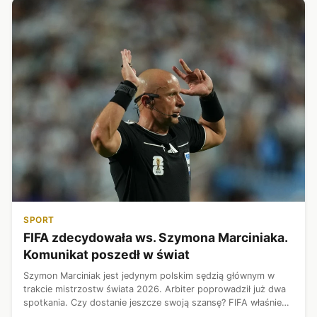
SPORT
FIFA zdecydowała ws. Szymona Marciniaka.
Komunikat poszedł w świat
Szymon Marciniak jest jedynym polskim sędzią głównym w
trakcie mistrzostw świata 2026. Arbiter poprowadził już dwa
spotkania. Czy dostanie jeszcze swoją szansę? FIFA właśnie
podjęła decyzję ws. trzech ostatnich meczów 1/16 finału.