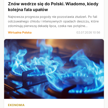
Znów wedrze się do Polski. Wiadomo, kiedy
kolejna fala upałów
Najnowsza prognoza pogody nie pozostawia złudzeń. Po fali
odczuwalnego chłodu i intensywnych opadach deszczu, które
zdominują pierwszą dekadę lipca, czeka nas potężne
ocieplenie. Z każdym dniem napływające nad nasz region
Wirtualna Polska
02.07.2026 10:56
rozgrzane powietrze będzie p...
EKONOMIA