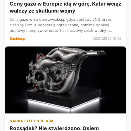
Ceny gazu w Europie idą w górę. Katar wciąż
walczy ze skutkami wojny
Ceny gazu w Europie zwyżkują, gdyż dostawy LNG przez
cieśninę Ormuz pozostają ograniczone, pomimo ogólnej
poprawy przepływów przez ten kluczowy szlak wodny -
informują maklerzy.
Bankier.pl
02.07.2026 10:56
NAUKA I TECHNOLOGIA
Rozsądek? Nie stwierdzono. Osiem