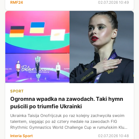
RMF24
02.07.2026 10:49
SPORT
Ogromna wpadka na zawodach. Taki hymn
puścili po triumfie Ukrainki
Ukrainka Taisija Onofrijczuk po raz kolejny zachwyciła swoim
talentem, sięgając po aż cztery medale na zawodach FIG
Rhythmic Gymnastics World Challenge Cup w rumuńskim Kluż-
Napoka. Po jednym z triumfów 18-letniej zawodniczki doszło
Interia Sport
02.07.2026 10:48