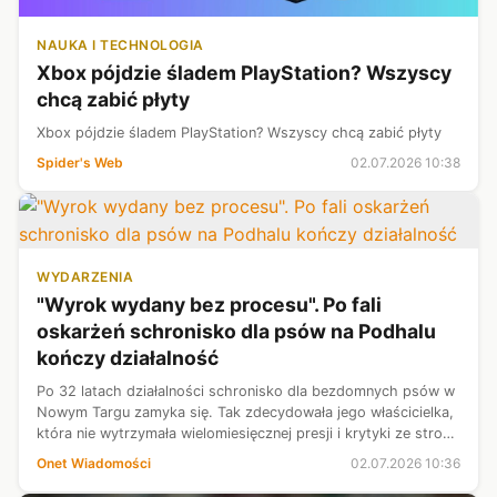
NAUKA I TECHNOLOGIA
Xbox pójdzie śladem PlayStation? Wszyscy
chcą zabić płyty
Xbox pójdzie śladem PlayStation? Wszyscy chcą zabić płyty
Spider's Web
02.07.2026 10:38
WYDARZENIA
"Wyrok wydany bez procesu". Po fali
oskarżeń schronisko dla psów na Podhalu
kończy działalność
Po 32 latach działalności schronisko dla bezdomnych psów w
Nowym Targu zamyka się. Tak zdecydowała jego właścicielka,
która nie wytrzymała wielomiesięcznej presji i krytyki ze strony
organizacji prozwierzęcych. Sprawa wywołuje duże emocje i
Onet Wiadomości
02.07.2026 10:36
dzieli op...