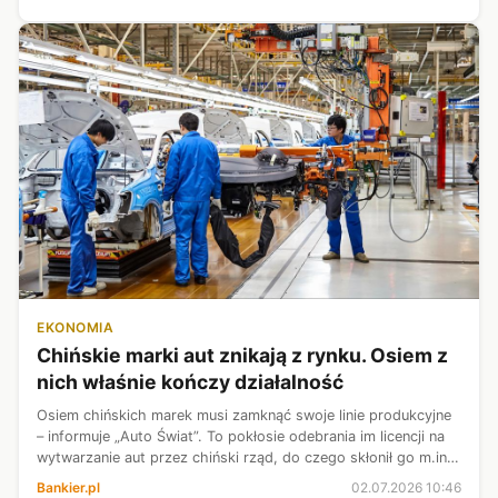
laptop do pra...
EKONOMIA
Chińskie marki aut znikają z rynku. Osiem z
nich właśnie kończy działalność
Osiem chińskich marek musi zamknąć swoje linie produkcyjne
– informuje „Auto Świat”. To pokłosie odebrania im licencji na
wytwarzanie aut przez chiński rząd, do czego skłonił go m.in.
spadający o 20 proc. popyt na rodzimym rynku. W Europie i
Bankier.pl
02.07.2026 10:46