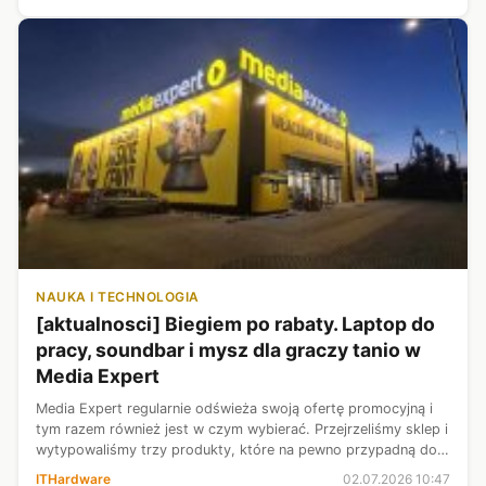
jednak do kuriozal...
NAUKA I TECHNOLOGIA
[aktualnosci] Biegiem po rabaty. Laptop do
pracy, soundbar i mysz dla graczy tanio w
Media Expert
Media Expert regularnie odświeża swoją ofertę promocyjną i
tym razem również jest w czym wybierać. Przejrzeliśmy sklep i
wytypowaliśmy trzy produkty, które na pewno przypadną do
gustu osobom lubiącym oszczędności i dobrą jakość. Solidny
ITHardware
02.07.2026 10:47