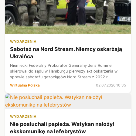
WYDARZENIA
Sabotaż na Nord Stream. Niemcy oskarżają
Ukraińca
Niemiecki Federalny Prokurator Generalny Jens Rommel
skierował do sądu w Hamburgu pierwszy akt oskarżenia w
sprawie sabotażu gazociągów Nord Stream z 2022 r.
Obywatel Ukrainy Serhij K. ma odpowiadać m.in. za atak na
Wirtualna Polska
02.07.2026 10:35
cywilną infrastrukturę energetyczn...
WYDARZENIA
Nie posłuchali papieża. Watykan nałożył
ekskomunikę na lefebrystów