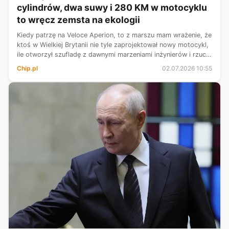
cylindrów, dwa suwy i 280 KM w motocyklu
to wręcz zemsta na ekologii
Kiedy patrzę na Veloce Aperion, to z marszu mam wrażenie, że
ktoś w Wielkiej Brytanii nie tyle zaprojektował nowy motocykl,
ile otworzył szufladę z dawnymi marzeniami inżynierów i rzucił
się na głęboką wodę. Nie ma co owijać w bawełnę – chodzi tu
Chip.pl
02.07.2026 10:55
głó...