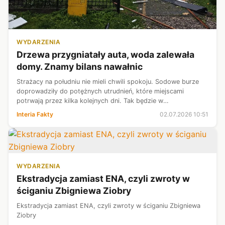
WYDARZENIA
Drzewa przygniatały auta, woda zalewała
domy. Znamy bilans nawałnic
Strażacy na południu nie mieli chwili spokoju. Sodowe burze
doprowadziły do potężnych utrudnień, które miejscami
potrwają przez kilka kolejnych dni. Tak będzie w
Starachowicach, których mieszkańców czekają okresowe
Interia Fakty
02.07.2026 10:51
odcięcia dostaw wody. Z kolej na Zi...
WYDARZENIA
Ekstradycja zamiast ENA, czyli zwroty w
ściganiu Zbigniewa Ziobry
Ekstradycja zamiast ENA, czyli zwroty w ściganiu Zbigniewa
Ziobry