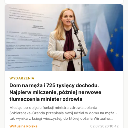
WYDARZENIA
Dom na męża i 725 tysięcy dochodu.
Najpierw milczenie, później nerwowe
tłumaczenia minister zdrowia
Miesiąc po objęciu funkcji ministra zdrowia Jolanta
Sobierańska-Grenda przepisała swój udział w domu na męża -
tak wynika z księgi wieczystej, do której dotarła Wirtualna
Polska. W jej oświadczeniu majątkowym widnieje też 725 tys.
Wirtualna Polska
02.07.2026 10:42