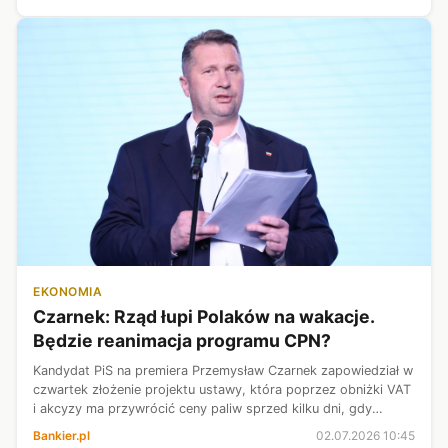
Polsce c...
EKONOMIA
Czarnek: Rząd łupi Polaków na wakacje.
Będzie reanimacja programu CPN?
Kandydat PiS na premiera Przemysław Czarnek zapowiedział w
czwartek złożenie projektu ustawy, która poprzez obniżki VAT
i akcyzy ma przywrócić ceny paliw sprzed kilku dni, gdy
obowiązywał rządowy program CPN. Jak podkreślał, obecne
Bankier.pl
02.07.2026 10:45
podwyżki cen uderz...