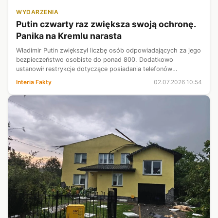
WYDARZENIA
Putin czwarty raz zwiększa swoją ochronę.
Panika na Kremlu narasta
Władimir Putin zwiększył liczbę osób odpowiadających za jego
bezpieczeństwo osobiste do ponad 800. Dodatkowo
ustanowił restrykcje dotyczące posiadania telefonów
komórkowych, a nawet zegarków przez pracowników
Interia Fakty
02.07.2026 10:54
znajdujących się w jego otoczeniu. To już...