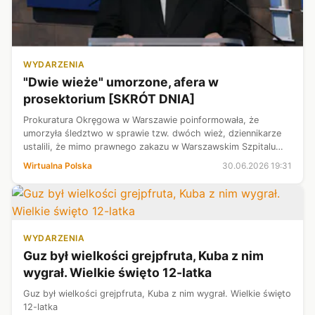
WYDARZENIA
"Dwie wieże" umorzone, afera w
prosektorium [SKRÓT DNIA]
Prokuratura Okręgowa w Warszawie poinformowała, że
umorzyła śledztwo w sprawie tzw. dwóch wież, dziennikarze
ustalili, że mimo prawnego zakazu w Warszawskim Szpitalu
Południowym prowadzony był biznes pogrzebowy, a Dawid
Wirtualna Polska
30.06.2026 19:31
Kacprzyk zwrócił służbie zdrow...
WYDARZENIA
Guz był wielkości grejpfruta, Kuba z nim
wygrał. Wielkie święto 12-latka
Guz był wielkości grejpfruta, Kuba z nim wygrał. Wielkie święto
12-latka