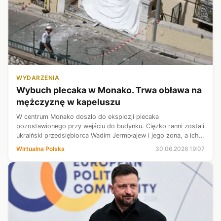
WYDARZENIA
Wybuch plecaka w Monako. Trwa obława na
mężczyznę w kapeluszu
W centrum Monako doszło do eksplozji plecaka
pozostawionego przy wejściu do budynku. Ciężko ranni zostali
ukraiński przedsiębiorca Wadim Jermołajew i jego żona, a ich
13-letni syn odniósł lżejsze obrażenia. Służby z Monako i
Wirtualna Polska
30.06.2026 19:07
Francji szukają mężczyzny...