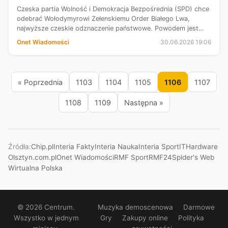
Czeska partia Wolność i Demokracja Bezpośrednia (SPD) chce
odebrać Wołodymyrowi Zełenskiemu Order Białego Lwa,
najwyższe czeskie odznaczenie państwowe. Powodem jest
nadanie przez prezydenta Ukrainy jednej z jednostek
Onet Wiadomości
30.06.2026 19:06
specjalnych imienia Ukraińskiej P...
« Poprzednia
1103
1104
1105
1106
1107
1108
1109
Następna »
Źródła:
Chip.pl
Interia Fakty
Interia Nauka
Interia Sport
ITHardware
Olsztyn.com.pl
Onet Wiadomości
RMF Sport
RMF24
Spider's Web
Wirtualna Polska
© 2026 Centrum.
Muzyka demoscenowa
Darmowe
Wszystko w jednym
Gry
Zakupy online
Polityka