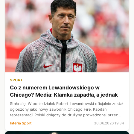
SPORT
Co z numerem Lewandowskiego w
Chicago? Media: Klamka zapadła, a jednak
Stało się. W poniedziałek Robert Lewandowski oficjalnie został
ogłoszony jako nowy zawodnik Chicago Fire. Kapitan
reprezentacji Polski dołączy do drużyny prowadzonej przez
Gregga Berhaltera. Pytanie brzmi: czy nadal będzie
Interia Sport
30.06.2026 19:34
występował ze swoim ukochan...