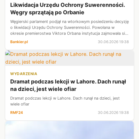
Likwidacja Urzędu Ochrony Suwerenności.
Węgry sprzątają po Orbanie
Węgierski parlament podjął na wtorkowym posiedzeniu decyzję
o likwidacji Urzędu Ochrony Suwerenności. Powołana w
okresie premierostwa Viktora Orbana instytucja zajmowała się
badaniem działających w kraju organizacji korzystających z
Bankier.pl
30.06.2026 19:38
zagranicznego fin...
WYDARZENIA
Dramat podczas lekcji w Lahore. Dach runął
na dzieci, jest wiele ofiar
Dramat podczas lekcji w Lahore. Dach runął na dzieci, jest
wiele ofiar
RMF24
30.06.2026 19:38