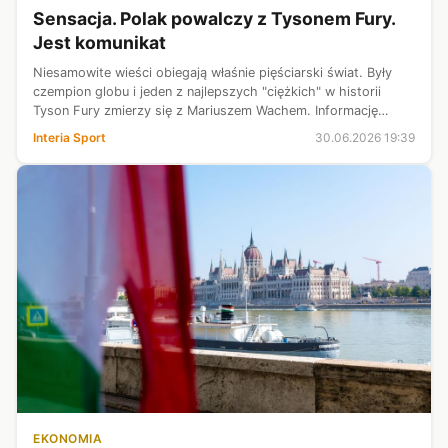
Sensacja. Polak powalczy z Tysonem Fury.
Jest komunikat
Niesamowite wieści obiegają właśnie pięściarski świat. Były
czempion globu i jeden z najlepszych "ciężkich" w historii
Tyson Fury zmierzy się z Mariuszem Wachem. Informację
podał magazyn "The Ring", pisze o tym też Sky Sports i BBC.
Interia Sport
30.06.2026 19:39
Podano datę pojed...
EKONOMIA