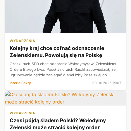
WYDARZENIA
Kolejny kraj chce cofnąć odznaczenie
Zełenskiemu. Powołują się na Polskę
Czeski ruch SPD chce odebrania Wołodymyrowi Zełenskiemu
Orderu Białego Lwa. Poseł Jindrzich Rajchl zapowiedział, że
ugrupowanie będzie zabiegać o apel Izby Poselskiej do
prezydenta Petra Pavla. Wzorem dla niego jest decyzja
Interia Fakty
30.06.2026 19:07
prezydenta Polski Karola N...
WYDARZENIA
Czesi pójdą śladem Polski? Wołodymy
Zełenski może stracić kolejny order