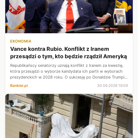
EKONOMIA
Vance kontra Rubio. Konflikt z Iranem
przesądzi o tym, kto będzie rządził Ameryką
Republikańscy senatorzy uznają konflikt z Iranem za kwestię,
która przesądzi o wyborze kandydata ich partii w wyborach
prezydenckich w 2028 roku. O sukcesję po Donaldzie Trumpie
będą się zapewne ubiegać m.in. wiceprezydent J.D. Vance i
Bankier.pl
30.06.2026 19:09
sekretarz stan...