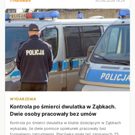
ITHardware
30.06.2026 19:24
proszona jest o wykonanie prostego gestu dłoni ...
WYDARZENIA
Kontrola po śmierci dwulatka w Ząbkach.
Dwie osoby pracowały bez umów
Kontrola po śmierci dwulatka w klubie dziecięcym w Ząbkach
wykazała, że dwie pomoce opiekunek pracowały bez
formalnego zatrudnienia. Placówka miała też zapisanych 25