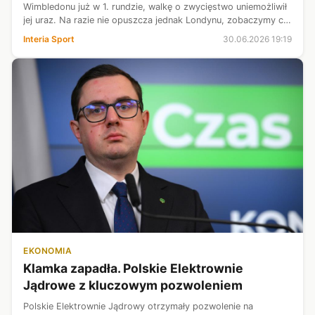
Wimbledonu już w 1. rundzie, walkę o zwycięstwo uniemożliwił
jej uraz. Na razie nie opuszcza jednak Londynu, zobaczymy co
będzie z występem w grze podwójnej. We wtorek finalistka
Interia Sport
30.06.2026 19:19
Rolanda Garrosa opu...
EKONOMIA
Klamka zapadła. Polskie Elektrownie
Jądrowe z kluczowym pozwoleniem
Polskie Elektrownie Jądrowy otrzymały pozwolenie na