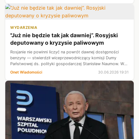
WYDARZENIA
"Już nie będzie tak jak dawniej”. Rosyjski
deputowany o kryzysie paliwowym
Rosjanie nie powinni liczyć na powrót dawnej dostępności
benzyny — stwierdził wiceprzewodniczący komisji Dumy
Państwowej ds. polityki gospodarczej Stanisław Naumow. W
jego ocenie obywatele będą musieli zmienić swoje nawyki i
Onet Wiadomości
30.06.2026 19:31
dostosować się do nowej r...