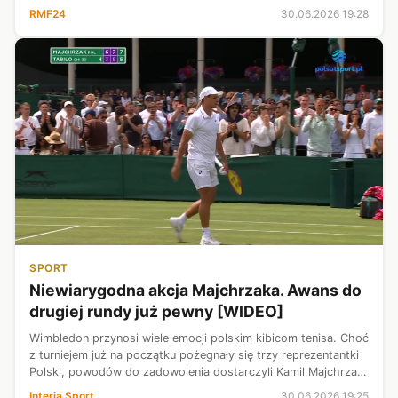
RMF24
30.06.2026 19:28
SPORT
Niewiarygodna akcja Majchrzaka. Awans do
drugiej rundy już pewny [WIDEO]
Wimbledon przynosi wiele emocji polskim kibicom tenisa. Choć
z turniejem już na początku pożegnały się trzy reprezentantki
Polski, powodów do zadowolenia dostarczyli Kamil Majchrzak
i Hubert Hurkacz, którzy wygrali swoje pierwsze spotkania i
Interia Sport
30.06.2026 19:25