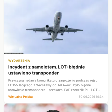
WYDARZENIA
Incydent z samolotem. LOT: błędnie
ustawiono transponder
Przyczyną nadania komunikatu o zagrożeniu podczas rejsu
LO155 lecącego z Warszawy do Tel Awiwu było błędne
ustawienie transpondera - przekazał PAP rzecznik PLL LOT
Krzysztof Moczulski. Narzędzie pokazywało zagrożenie,
Wirtualna Polska
30.06.2026 19:34
powiadomiona została kontrola lo...