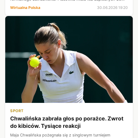
dzieci przy 24 miejscach, a po tragedii właściciel zapowiedział
Wirtualna Polska
30.06.2026 19:20
zakończenie działaln...
SPORT
Chwalińska zabrała głos po porażce. Zwrot
do kibiców. Tysiące reakcji
Maja Chwalińska pożegnała się z singlowym turniejem