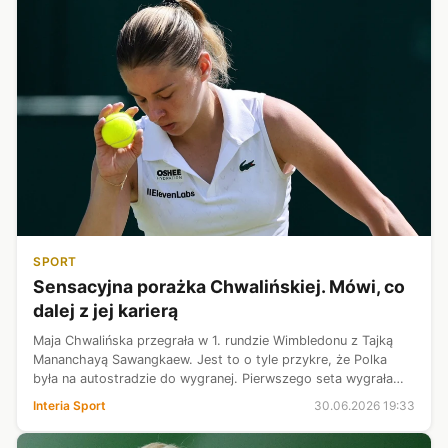
SPORT
Sensacyjna porażka Chwalińskiej. Mówi, co
dalej z jej karierą
Maja Chwalińska przegrała w 1. rundzie Wimbledonu z Tajką
Mananchayą Sawangkaew. Jest to o tyle przykre, że Polka
była na autostradzie do wygranej. Pierwszego seta wygrała
6:2, w drugim prowadziła 5:2 i kiedy miała kończyć mecz, to
Interia Sport
30.06.2026 19:33
poślizgnęła się pr...