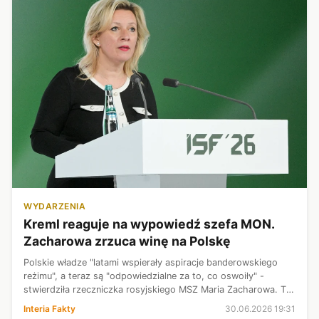
WYDARZENIA
Kreml reaguje na wypowiedź szefa MON.
Zacharowa zrzuca winę na Polskę
Polskie władze "latami wspierały aspiracje banderowskiego
reżimu", a teraz są "odpowiedzialne za to, co oswoiły" -
stwierdziła rzeczniczka rosyjskiego MSZ Maria Zacharowa. To
reakcja rosyjskiej propagandy na słowa Władysława Kosiniaka-
Interia Fakty
30.06.2026 19:31
Kamysza, które ...