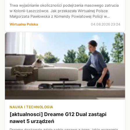
Trwa wyjaśnianie okoliczności podejrzenia masowego zatrucia
w Kolonii-Łaszczówce. Jak przekazała Wirtualnej Polsce
Małgorzata Pawłowska z Komendy Powiatowej Policji w
Tomaszowie Lubelskim, ewakuowani są uczestnicy obozu
Wirtualna Polska
04.08.2026 23:24
sportowego zakwaterowani w jed...
NAUKA I TECHNOLOGIA
[aktualnosci] Dreame G12 Dual zastąpi
nawet 5 urządzeń
Dreame doskonale zdaje sobie sprawę z tego, jakie wyzwania