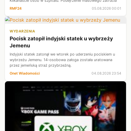
Kilkanaście osób w szpitalu. Podejrzenie masowego zatrucia
RMF24
05.08.2026 00:01
WYDARZENIA
Pocisk zatopił indyjski statek u wybrzeży
Jemenu
Indyjski statek zatonął we wtorek po uderzeniu pociskiem u
wybrzeżu Jemenu. 14-osobowa załoga została uratowana
przez jemeńską straż przybrzeżną.
Onet Wiadomości
04.08.2026 23:54