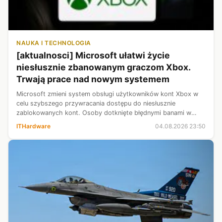
NAUKA I TECHNOLOGIA
[aktualnosci] Microsoft ułatwi życie
niesłusznie zbanowanym graczom Xbox.
Trwają prace nad nowym systemem
Microsoft zmieni system obsługi użytkowników kont Xbox w
celu szybszego przywracania dostępu do niesłusznie
zablokowanych kont. Osoby dotknięte błędnymi banami w
przyszłości nie będą musiały przechodzić standardową
ITHardware
04.08.2026 23:50
ścieżkę kontaktu z pomocą techniczn...