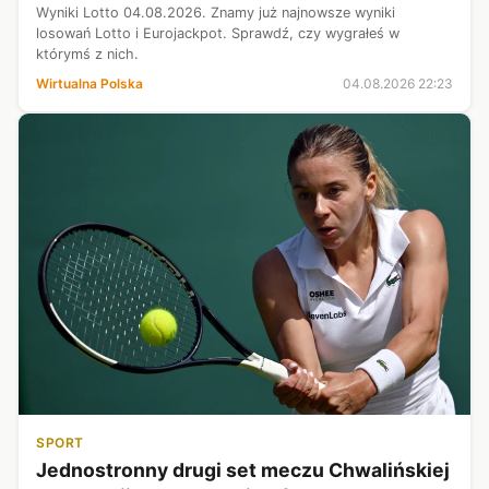
Wyniki Lotto 04.08.2026. Znamy już najnowsze wyniki
losowań Lotto i Eurojackpot. Sprawdź, czy wygrałeś w
którymś z nich.
Wirtualna Polska
04.08.2026 22:23
SPORT
Jednostronny drugi set meczu Chwalińskiej