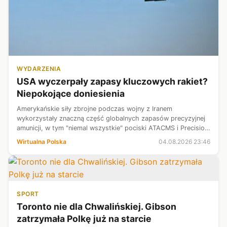
WYDARZENIA
USA wyczerpały zapasy kluczowych rakiet?
Niepokojące doniesienia
Amerykańskie siły zbrojne podczas wojny z Iranem
wykorzystały znaczną część globalnych zapasów precyzyjnej
amunicji, w tym "niemal wszystkie" pociski ATACMS i Precision
Strike Missile (PrSM) - podał Reuters.
Wirtualna Polska
04.08.2026 23:46
SPORT
Toronto nie dla Chwalińskiej. Gibson
zatrzymała Polkę już na starcie