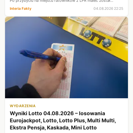
Po przybyciu na miejscu ratowników z LPR malec został
przetransportowali do szpitala. W chwili interwencji był
Interia Fakty
04.08.2026 22:25
przytomny.
WYDARZENIA
Wyniki Lotto 04.08.2026 – losowania
Eurojackpot, Lotto, Lotto Plus, Multi Multi,
Ekstra Pensja, Kaskada, Mini Lotto