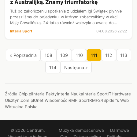
z Australijką. Znamy triumfatorkę
Tuż po zakończeniu spotkania z udziałem Igi Świątek płynnie
przeszliśmy do pojedynku, w którym zobaczyliśmy w akcji
Maję Chwalińską. 24-latka również walczyła o awans do
trzeciej rundy WTA 1000 w Toronto. Jej przeciwniczką była
Interia Sport
04.08.2026 22:22
Australijka - Talia Gi...
« Poprzednia
108
109
110
111
112
113
114
Następna »
Źródła:
Chip.pl
Interia Fakty
Interia Nauka
Interia Sport
ITHardware
Olsztyn.com.pl
Onet Wiadomości
RMF Sport
RMF24
Spider's Web
Wirtualna Polska
© 2026 Centrum.
Muzyka demoscenowa
Darmowe
Wszystko w jednym
Gry
Zakupy online
Polityka