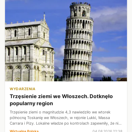
WYDARZENIA
Trzęsienie ziemi we Włoszech. Dotknęło
popularny region
Trzęsienie ziemi o magnitudzie 4,3 nawiedziło we wtorek
północną Toskanię we Włoszech, w rejonie Lukki, Massa
Carrara i Pizy. Lokalne władze po kontrolach zapewniły, że nie
doszło do szkód ani zniszczeń.
Wirtualna Polska
04.08.2026 22:38