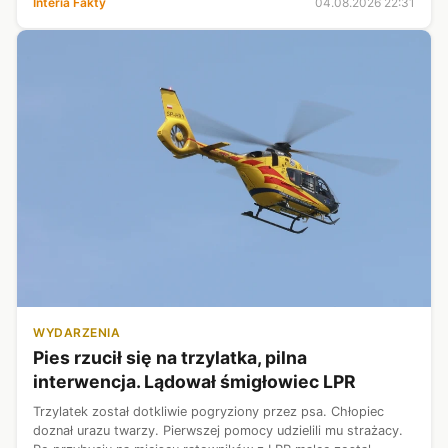
Interia Fakty
04.08.2026 22:31
prezes Szpital...
WYDARZENIA
Pies rzucił się na trzylatka, pilna
interwencja. Lądował śmigłowiec LPR
Trzylatek został dotkliwie pogryziony przez psa. Chłopiec
doznał urazu twarzy. Pierwszej pomocy udzielili mu strażacy.