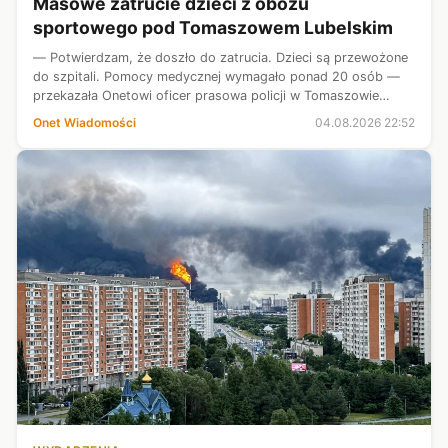
Masowe zatrucie dzieci z obozu
sportowego pod Tomaszowem Lubelskim
— Potwierdzam, że doszło do zatrucia. Dzieci są przewożone
do szpitali. Pomocy medycznej wymagało ponad 20 osób —
przekazała Onetowi oficer prasowa policji w Tomaszowie
Lubelskim, asp. Małgorzata Pawłowska.
Onet Wiadomości
04.08.2026 22:52