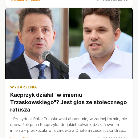
WYDARZENIA
Kacprzyk działał "w imieniu
Trzaskowskiego"? Jest głos ze stołecznego
ratusza
- Prezydent Rafał Trzaskowski absolutnie, w żadnej formie, nie
upoważnił pana Kacprzyka do jakichkolwiek działań swoim
imieniu - przekazała w rozmowie z Onetem rzeczniczka Urzędu
m.st. Warszawy Monika Beuth. To reakcja na wywiad z byłą