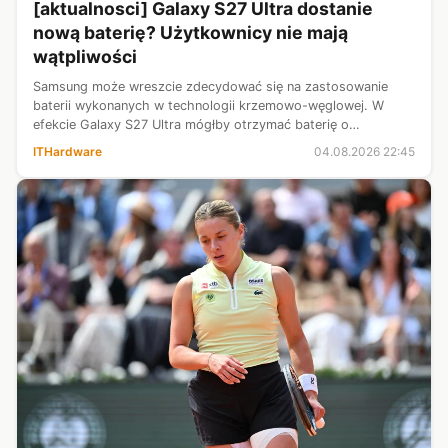
[aktualnosci] Galaxy S27 Ultra dostanie
nową baterię? Użytkownicy nie mają
wątpliwości
Samsung może wreszcie zdecydować się na zastosowanie
baterii wykonanych w technologii krzemowo-węglowej. W
efekcie Galaxy S27 Ultra mógłby otrzymać baterię o
pojemności około 5700 mAh, a jednocześnie zachować smukłą
ITHardware
04.08.2026 22:45
konstrukcję. Natomiast wyniki inte...