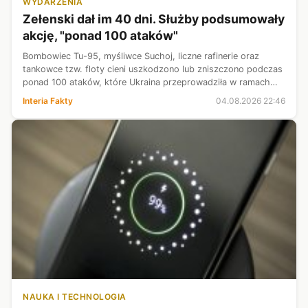
WYDARZENIA
Zełenski dał im 40 dni. Służby podsumowały
akcję, "ponad 100 ataków"
Bombowiec Tu-95, myśliwce Suchoj, liczne rafinerie oraz
tankowce tzw. floty cieni uszkodzono lub zniszczono podczas
ponad 100 ataków, które Ukraina przeprowadziła w ramach
40-dniowej kampanii przeciwko Rosji. "Operacja stała się
Interia Fakty
04.08.2026 22:46
skutecznym mechanizme...
NAUKA I TECHNOLOGIA