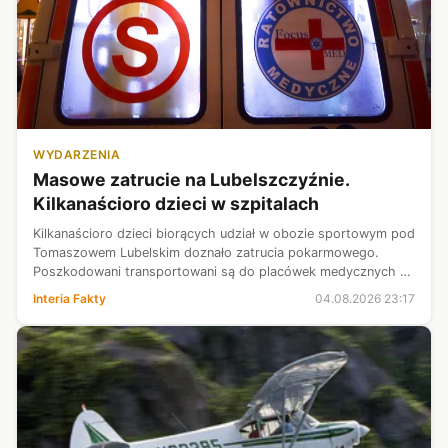
WYDARZENIA
Masowe zatrucie na Lubelszczyźnie.
Kilkanaścioro dzieci w szpitalach
Kilkanaścioro dzieci biorących udział w obozie sportowym pod
Tomaszowem Lubelskim doznało zatrucia pokarmowego.
Poszkodowani transportowani są do placówek medycznych w
Tomaszowie Lubelskim, Biłgoraju i Zamościu.
Interia Fakty
04.08.2026 23:17