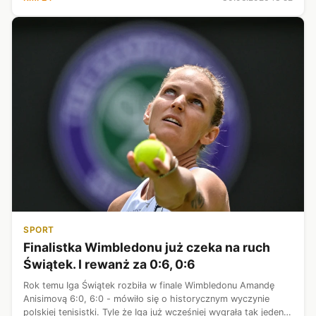
SPORT
Finalistka Wimbledonu już czeka na ruch
Świątek. I rewanż za 0:6, 0:6
Rok temu Iga Świątek rozbiła w finale Wimbledonu Amandę
Anisimovą 6:0, 6:0 - mówiło się o historycznym wyczynie
polskiej tenisistki. Tyle że Iga już wcześniej wygrała tak jeden