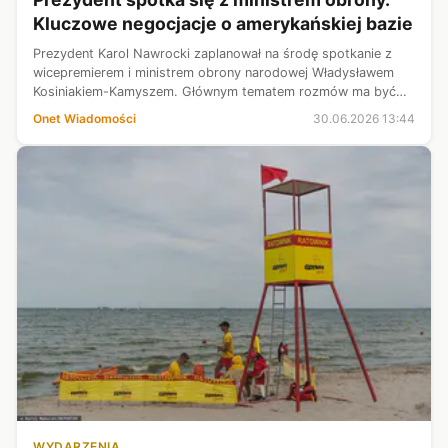
Kluczowe negocjacje o amerykańskiej bazie
Prezydent Karol Nawrocki zaplanował na środę spotkanie z
wicepremierem i ministrem obrony narodowej Władysławem
Kosiniakiem-Kamyszem. Głównym tematem rozmów ma być
utworzenie stałej bazy wojsk amerykańskich na terytorium
Onet Wiadomości
30.06.2026 13:44
Polski — informuje RMF FM.
WYDARZENIA