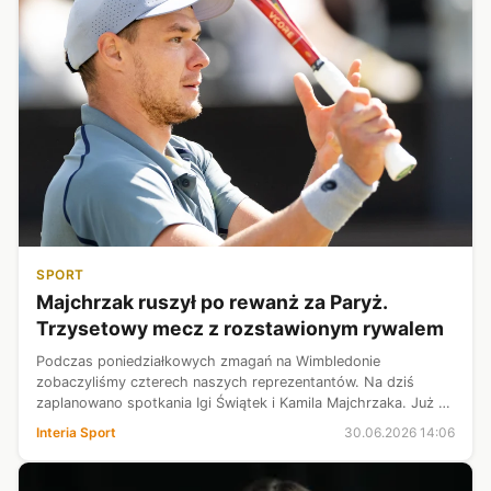
SPORT
Majchrzak ruszył po rewanż za Paryż.
Trzysetowy mecz z rozstawionym rywalem
Podczas poniedziałkowych zmagań na Wimbledonie
zobaczyliśmy czterech naszych reprezentantów. Na dziś
zaplanowano spotkania Igi Świątek i Kamila Majchrzaka. Już o
godz. 12:00 do akcji wkroczył 30-latek. Tenisista z Piotrkowa
Interia Sport
30.06.2026 14:06
Trybunalskiego szukał rewa...