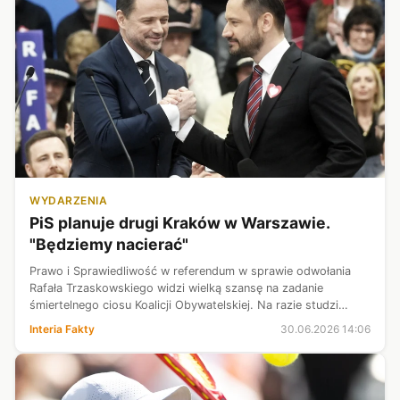
WYDARZENIA
PiS planuje drugi Kraków w Warszawie.
"Będziemy nacierać"
Prawo i Sprawiedliwość w referendum w sprawie odwołania
Rafała Trzaskowskiego widzi wielką szansę na zadanie
śmiertelnego ciosu Koalicji Obywatelskiej. Na razie studzi
jednak emocje. Warunkiem sukcesu całej operacji jest bowiem
Interia Fakty
30.06.2026 14:06
to, żeby nie przegrzać...