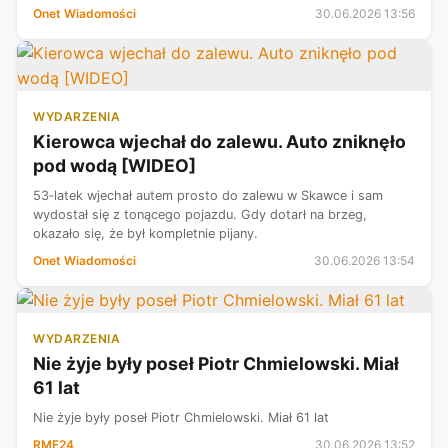
"Orderem Judasza".
Onet Wiadomości
30.06.2026 13:56
WYDARZENIA
Kierowca wjechał do zalewu. Auto zniknęło
pod wodą [WIDEO]
53‑latek wjechał autem prosto do zalewu w Skawce i sam
wydostał się z tonącego pojazdu. Gdy dotarł na brzeg,
okazało się, że był kompletnie pijany.
Onet Wiadomości
30.06.2026 13:54
WYDARZENIA
Nie żyje były poseł Piotr Chmielowski. Miał
61 lat
Nie żyje były poseł Piotr Chmielowski. Miał 61 lat
RMF24
30.06.2026 13:52