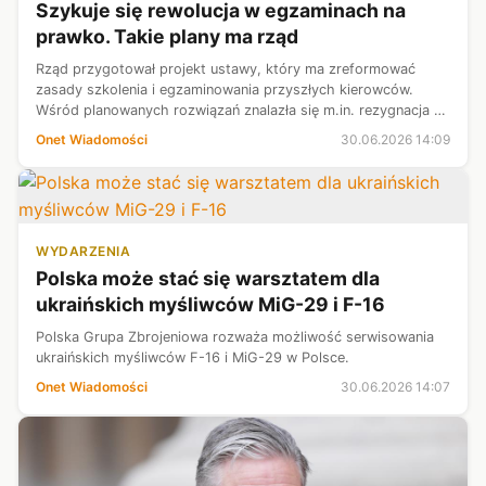
Szykuje się rewolucja w egzaminach na
prawko. Takie plany ma rząd
Rząd przygotował projekt ustawy, który ma zreformować
zasady szkolenia i egzaminowania przyszłych kierowców.
Wśród planowanych rozwiązań znalazła się m.in. rezygnacja z
placu manewrowego przy egzaminie na kategorię B.
Onet Wiadomości
30.06.2026 14:09
Proponowanych zmian jest jednak ...
WYDARZENIA
Polska może stać się warsztatem dla
ukraińskich myśliwców MiG-29 i F-16
Polska Grupa Zbrojeniowa rozważa możliwość serwisowania
ukraińskich myśliwców F-16 i MiG-29 w Polsce.
Onet Wiadomości
30.06.2026 14:07