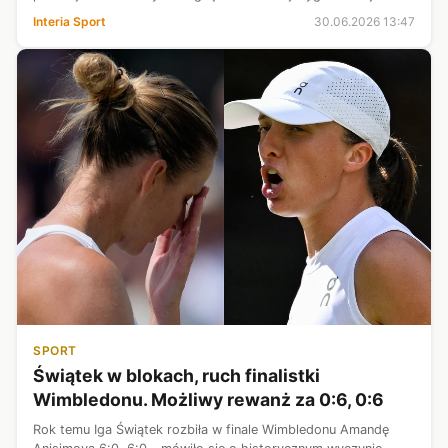
finał, nawet kilkanaście minut szybciej. W Rzymie rozbiła
Interia Sport
30.06.2026 13:47
Karolinę Plisko...
SPORT
Świątek w blokach, ruch finalistki
Wimbledonu. Możliwy rewanż za 0:6, 0:6
Rok temu Iga Świątek rozbiła w finale Wimbledonu Amandę