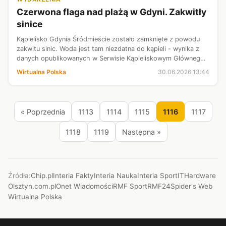
Czerwona flaga nad plażą w Gdyni. Zakwitły
sinice
Kąpielisko Gdynia Śródmieście zostało zamknięte z powodu
zakwitu sinic. Woda jest tam niezdatna do kąpieli - wynika z
danych opublikowanych w Serwisie Kąpieliskowym Głównego
Inspektoratu Sanitarnego.
Wirtualna Polska
30.06.2026 13:44
« Poprzednia
1113
1114
1115
1116
1117
1118
1119
Następna »
Źródła:
Chip.pl
Interia Fakty
Interia Nauka
Interia Sport
ITHardware
Olsztyn.com.pl
Onet Wiadomości
RMF Sport
RMF24
Spider's Web
Wirtualna Polska