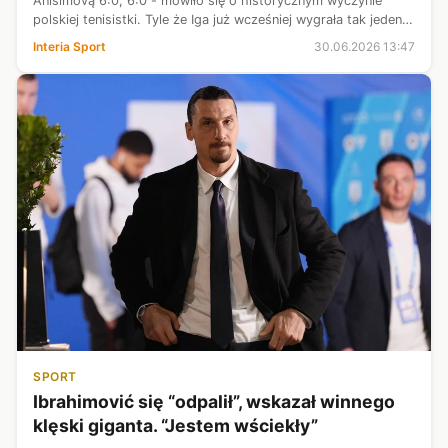
Anisimovą 6:0, 6:0 - mówiło się o historycznym wyczynie
polskiej tenisistki. Tyle że Iga już wcześniej wygrała tak jeden
finał, nawet kilkanaście minut szybciej. W Rzymie rozbiła
Interia Sport
30.06.2026 13:47
Karolinę Plisko...
SPORT
Ibrahimović się “odpalił”, wskazał winnego
klęski giganta. “Jestem wściekły”