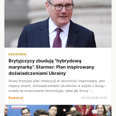
EKONOMIA
Brytyjczycy zbudują "hybrydową
marynarkę". Starmer: Plan inspirowany
doświadczeniami Ukrainy
Nowy brytyjski plan inwestycji w obronność inspirowany, jest
między innymi, doświadczeniami Ukraińców w wojnie z Rosją i
stawia na nowoczesne technologie, takie jak drony -
oświadczył we wtorek brytyjski premier Keir Starmer. Defence
Bankier.pl
30.06.2026 14:07
Investment Plan ...