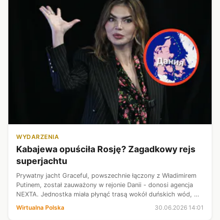
WYDARZENIA
Kabajewa opuściła Rosję? Zagadkowy rejs
superjachtu
Prywatny jacht Graceful, powszechnie łączony z Władimirem
Putinem, został zauważony w rejonie Danii - donosi agencja
NEXTA. Jednostka miała płynąć trasą wokół duńskich wód, w
pobliżu południowej Szwecji. Według wcześniejszych informacji
Wirtualna Polska
30.06.2026 14:01
jachtowi towa...