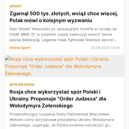
SPORT
Zgarnął 500 tys. złotych, wciąż chce więcej.
Polak mówi o kolejnym wyzwaniu
Alan "Alanik" Kwieciński po sensacyjnym triumfie w turnieju na
FAME MMA 31, w ostatnim czasie zaskoczył swoich fanów
pewną deklaracją. Legenda freak fightowej federacji wprost
zakomunikowała chęć stoczenia walki w KSW. Padły konkretne
Interia Sport
30.06.2026 13:58
powody. Na hory...
WYDARZENIA
Rosja chce wykorzystać spór Polski i
Ukrainy. Proponuje "Order Judasza" dla
Wołodymyra Zełenskiego
Przewodniczący rosyjskiej Dumy Państwowej Wiaczesław
Wołodin ostro skrytykował prezydenta Ukrainy Wołodymyra
Zełenskiego, sugerując, że Polska powinna odznaczyć go