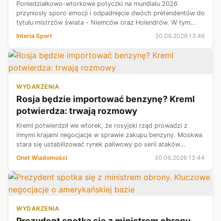
Poniedziałkowo-wtorkowe potyczki na mundialu 2026
przyniosły sporo emocji i odpadnięcie dwóch pretendentów do
tytułu mistrzów świata - Niemców oraz Holendrów. W tym
drugim przypadku do pożegnania turnieju doszło po porażce
Interia Sport
30.06.2026 13:46
"Oranje" z Maroko w karnych...
WYDARZENIA
Rosja będzie importować benzynę? Kreml
potwierdza: trwają rozmowy
Kreml potwierdził we wtorek, że rosyjski rząd prowadzi z
innymi krajami negocjacje w sprawie zakupu benzyny. Moskwa
stara się ustabilizować rynek paliwowy po serii ataków
ukraińskich dronów na infrastrukturę energetyczną Rosji.
Onet Wiadomości
30.06.2026 13:44
WYDARZENIA
Prezydent spotka się z ministrem obrony.