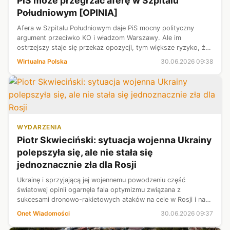
PiS może przegrzać aferę w Szpitalu
Południowym [OPINIA]
Afera w Szpitalu Południowym daje PiS mocny polityczny
argument przeciwko KO i władzom Warszawy. Ale im
ostrzejszy staje się przekaz opozycji, tym większe ryzyko, że
temat zamiast zaszkodzić rządzącym, zacznie pracować
Wirtualna Polska
30.06.2026 09:38
przeciwko samej partii z Nowogr...
WYDARZENIA
Piotr Skwieciński: sytuacja wojenna Ukrainy
polepszyła się, ale nie stała się
jednoznacznie zła dla Rosji
Ukrainę i sprzyjającą jej wojennemu powodzeniu część
światowej opinii ogarnęła fala optymizmu związana z
sukcesami dronowo-rakietowych ataków na cele w Rosji i na
terytoriach okupowanych. Dla wielu jest to zapowiedź
Onet Wiadomości
30.06.2026 09:37
rychłego zakończenia konfliktu, je...