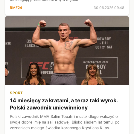
RMF24
30.06.2026 09:48
SPORT
14 miesięcy za kratami, a teraz taki wyrok.
Polski zawodnik uniewinniony
Polski zawodnik MMA Salim Touahri musiał długo walczyć o
swoje dobre imię na sali sądowej. Blisko siedem lat temu, po
zeznaniach małego świadka koronnego Krystiana K. ps.
Klemens, mężczyzna został zatrzymany i spędził w areszcie