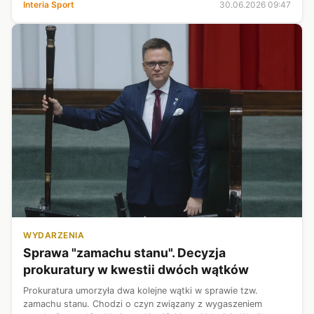
Interia Sport
30.06.2026 09:47
około 14 miesięcy. Je...
WYDARZENIA
Sprawa "zamachu stanu". Decyzja
prokuratury w kwestii dwóch wątków
Prokuratura umorzyła dwa kolejne wątki w sprawie tzw.
zamachu stanu. Chodzi o czyn związany z wygaszeniem