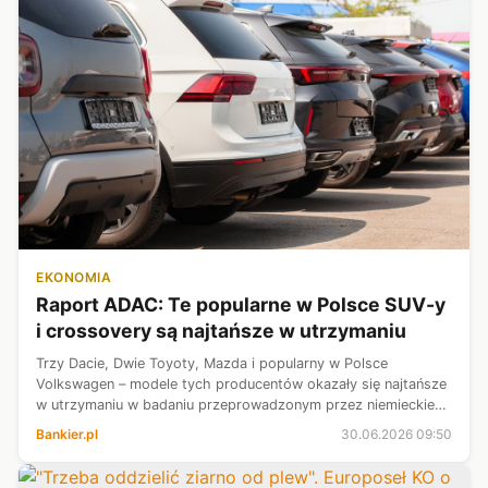
EKONOMIA
Raport ADAC: Te popularne w Polsce SUV-y
i crossovery są najtańsze w utrzymaniu
Trzy Dacie, Dwie Toyoty, Mazda i popularny w Polsce
Volkswagen – modele tych producentów okazały się najtańsze
w utrzymaniu w badaniu przeprowadzonym przez niemieckie
stowarzyszenie ADAC – informuje „Auto Świat”. Zestawienie,
Bankier.pl
30.06.2026 09:50
nie uwzględniając podzia...