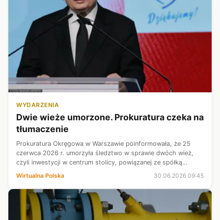
WYDARZENIA
Dwie wieże umorzone. Prokuratura czeka na
tłumaczenie
Prokuratura Okręgowa w Warszawie poinformowała, że 25
czerwca 2026 r. umorzyła śledztwo w sprawie dwóch wież,
czyli inwestycji w centrum stolicy, powiązanej ze spółką
Srebrna. Szczegółowe podstawy decyzji nie zostaną na razie
Wirtualna Polska
30.06.2026 09:45
ujawnione, bo prokuratur...