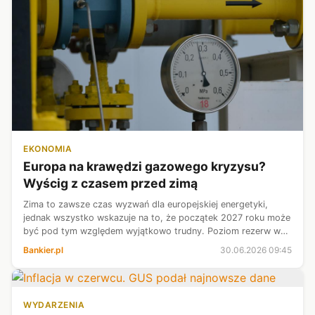
EKONOMIA
Europa na krawędzi gazowego kryzysu?
Wyścig z czasem przed zimą
Zima to zawsze czas wyzwań dla europejskiej energetyki,
jednak wszystko wskazuje na to, że początek 2027 roku może
być pod tym względem wyjątkowo trudny. Poziom rezerw w
magazynach gazu jest niepokojąco niski, a zawirowania
Bankier.pl
30.06.2026 09:45
geopolityczne nie sprzyjaj...
WYDARZENIA