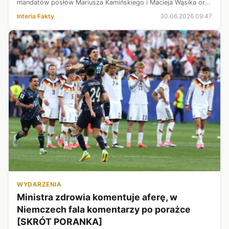
mandatów posłów Mariusza Kamińskiego i Macieja Wąsika oraz
niedopuszczeniem ich do prac Sejmu. Ponadto śledczy
Interia Fakty
30.06.2026 09:47
umorzyli wątek podżegania marszał...
WYDARZENIA
Ministra zdrowia komentuje aferę, w
Niemczech fala komentarzy po porażce
[SKRÓT PORANKA]