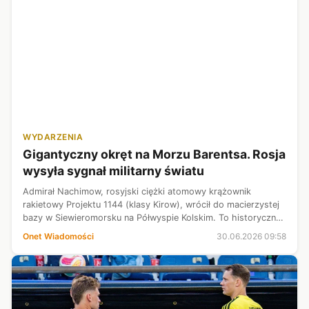
WYDARZENIA
Gigantyczny okręt na Morzu Barentsa. Rosja
wysyła sygnał militarny światu
Admirał Nachimow, rosyjski ciężki atomowy krążownik
rakietowy Projektu 1144 (klasy Kirow), wrócił do macierzystej
bazy w Siewieromorsku na Półwyspie Kolskim. To historyczny
moment dla rosyjskiej Floty Północnej, ponieważ gigantyczny
Onet Wiadomości
30.06.2026 09:58
okręt pojawił się...