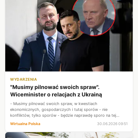
WYDARZENIA
"Musimy pilnować swoich spraw".
Wiceminister o relacjach z Ukrainą
- Musimy pilnować swoich spraw, w kwestiach
ekonomicznych, gospodarczych i tutaj sporów - nie
konfliktów, tylko sporów - będzie naprawdę sporo na tej
drodze przystępowania Ukrainy do wspólnoty i Ukraina może
Wirtualna Polska
30.06.2026 09:51
mieć na tej drodze sukcesy albo porażki. J...