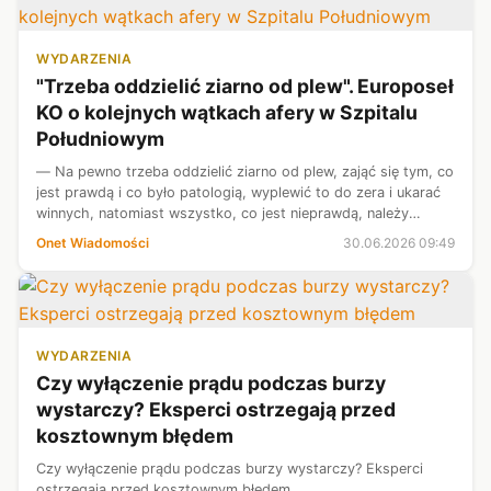
WYDARZENIA
"Trzeba oddzielić ziarno od plew". Europoseł
KO o kolejnych wątkach afery w Szpitalu
Południowym
— Na pewno trzeba oddzielić ziarno od plew, zająć się tym, co
jest prawdą i co było patologią, wyplewić to do zera i ukarać
winnych, natomiast wszystko, co jest nieprawdą, należy
obnażyć i pokazać — mówi w programie "Onet Rano. Wiem"
Onet Wiadomości
30.06.2026 09:49
Bartosz Arłukowi...
WYDARZENIA
Czy wyłączenie prądu podczas burzy
wystarczy? Eksperci ostrzegają przed
kosztownym błędem
Czy wyłączenie prądu podczas burzy wystarczy? Eksperci
ostrzegają przed kosztownym błędem