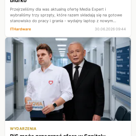
biurko
Przejrzeliśmy dla was aktualną ofertę Media Expert i
wybraliśmy trzy sprzęty, które razem składają się na gotowe
stanowisko do pracy i grania - wydajny laptop z nowym
procesorem Intela, szybki monitor dla graczy oraz biurko z
ITHardware
30.06.2026 09:44
elektryczną regulacją wy...
WYDARZENIA