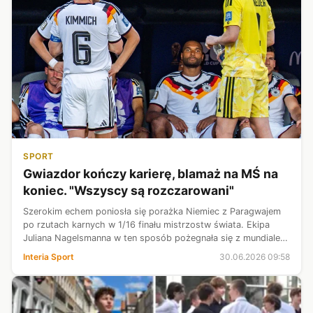
SPORT
Gwiazdor kończy karierę, blamaż na MŚ na
koniec. "Wszyscy są rozczarowani"
Szerokim echem poniosła się porażka Niemiec z Paragwajem
po rzutach karnych w 1/16 finału mistrzostw świata. Ekipa
Juliana Nagelsmanna w ten sposób pożegnała się z mundialem
i została jednym z największych rozczarowań. Odpadnięcie to
Interia Sport
30.06.2026 09:58
ma już także swo...