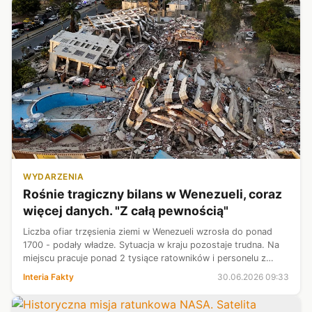
WYDARZENIA
Rośnie tragiczny bilans w Wenezueli, coraz
więcej danych. "Z całą pewnością"
Liczba ofiar trzęsienia ziemi w Wenezueli wzrosła do ponad
1700 - podały władze. Sytuacja w kraju pozostaje trudna. Na
miejscu pracuje ponad 2 tysiące ratowników i personelu z
całego świata. Problemem stał się między innymi brak miejsca
Interia Fakty
30.06.2026 09:33
w kostnicach.