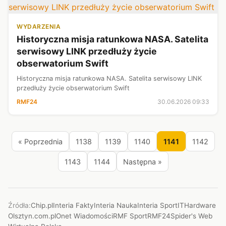
WYDARZENIA
Historyczna misja ratunkowa NASA. Satelita
serwisowy LINK przedłuży życie
obserwatorium Swift
Historyczna misja ratunkowa NASA. Satelita serwisowy LINK
przedłuży życie obserwatorium Swift
RMF24
30.06.2026 09:33
« Poprzednia
1138
1139
1140
1141
1142
1143
1144
Następna »
Źródła:
Chip.pl
Interia Fakty
Interia Nauka
Interia Sport
ITHardware
Olsztyn.com.pl
Onet Wiadomości
RMF Sport
RMF24
Spider's Web