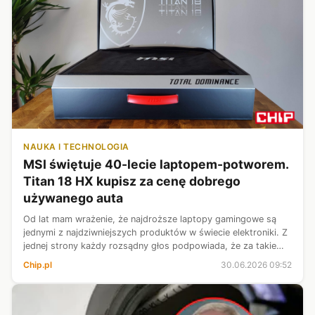
NAUKA I TECHNOLOGIA
MSI świętuje 40-lecie laptopem-potworem.
Titan 18 HX kupisz za cenę dobrego
używanego auta
Od lat mam wrażenie, że najdroższe laptopy gamingowe są
jednymi z najdziwniejszych produktów w świecie elektroniki. Z
jednej strony każdy rozsądny głos podpowiada, że za takie
pieniądze można złożyć bardzo mocnego peceta, dokupić
Chip.pl
30.06.2026 09:52
dobry monitor i jesz...