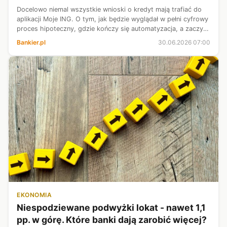
Docelowo niemal wszystkie wnioski o kredyt mają trafiać do
aplikacji Moje ING. O tym, jak będzie wyglądał w pełni cyfrowy
proces hipoteczny, gdzie kończy się automatyzacja, a zaczyna
decyzja człowieka, oraz o kontach w modelu subskrypcyjnym
Bankier.pl
30.06.2026 07:00
rozmawiam...
EKONOMIA
Niespodziewane podwyżki lokat - nawet 1,1
pp. w górę. Które banki dają zarobić więcej?