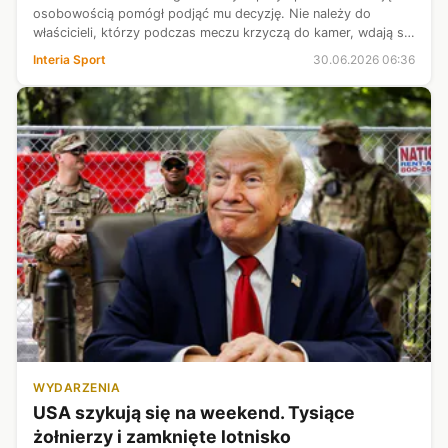
osobowością pomógł podjąć mu decyzję. Nie należy do
właścicieli, którzy podczas meczu krzyczą do kamer, wdają się
w konflikty z sędziami i próbują być więksi, niż własny klub.
Interia Sport
30.06.2026 06:36
Joe Mansueto przez...
WYDARZENIA
USA szykują się na weekend. Tysiące
żołnierzy i zamknięte lotnisko