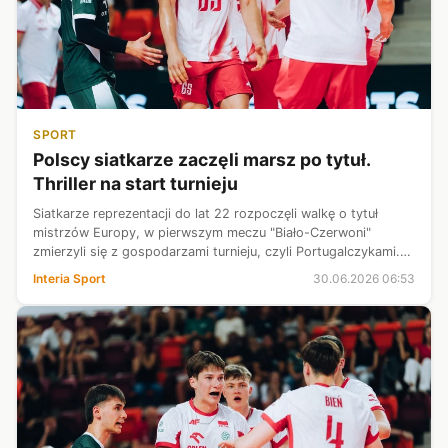
SPORT
Polscy siatkarze zaczęli marsz po tytuł.
Thriller na start turnieju
Siatkarze reprezentacji do lat 22 rozpoczęli walkę o tytuł
mistrzów Europy, w pierwszym meczu "Biało-Czerwoni"
zmierzyli się z gospodarzami turnieju, czyli Portugalczykami.
W spotkaniu nie brakowało emocji, ostatecznie zwycięzcę
Interia Sport
30.06.2026 06:53
wyłonił dopiero tie-b...