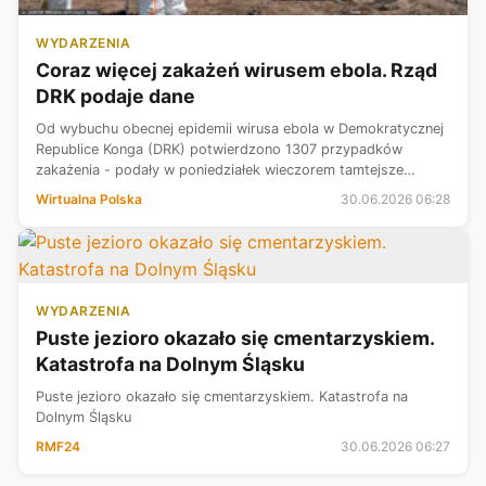
WYDARZENIA
Coraz więcej zakażeń wirusem ebola. Rząd
DRK podaje dane
Od wybuchu obecnej epidemii wirusa ebola w Demokratycznej
Republice Konga (DRK) potwierdzono 1307 przypadków
zakażenia - podały w poniedziałek wieczorem tamtejsze
władze. Według danych rządu w Kinszasie z powodu zakażenia
Wirtualna Polska
30.06.2026 06:28
zmarło jak dotąd 377 osób.
WYDARZENIA
Puste jezioro okazało się cmentarzyskiem.
Katastrofa na Dolnym Śląsku
Puste jezioro okazało się cmentarzyskiem. Katastrofa na
Dolnym Śląsku
RMF24
30.06.2026 06:27