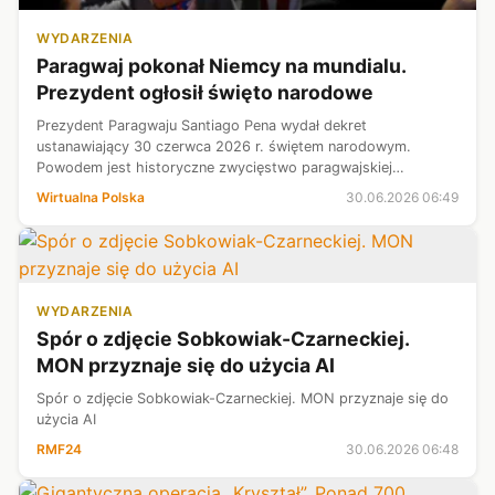
WYDARZENIA
Paragwaj pokonał Niemcy na mundialu.
Prezydent ogłosił święto narodowe
Prezydent Paragwaju Santiago Pena wydał dekret
ustanawiający 30 czerwca 2026 r. świętem narodowym.
Powodem jest historyczne zwycięstwo paragwajskiej
reprezentacji nad Niemcami w 1/16 finału piłkarskich
Wirtualna Polska
30.06.2026 06:49
mistrzostw świata. "La Albirroja" wygrała w Bost...
WYDARZENIA
Spór o zdjęcie Sobkowiak-Czarneckiej.
MON przyznaje się do użycia AI
Spór o zdjęcie Sobkowiak-Czarneckiej. MON przyznaje się do
użycia AI
RMF24
30.06.2026 06:48