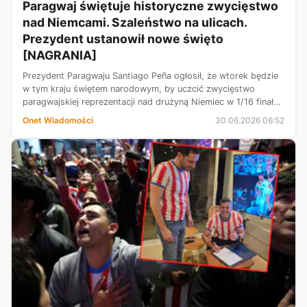
Paragwaj świętuje historyczne zwycięstwo
nad Niemcami. Szaleństwo na ulicach.
Prezydent ustanowił nowe święto
[NAGRANIA]
Prezydent Paragwaju Santiago Peña ogłosił, że wtorek będzie
w tym kraju świętem narodowym, by uczcić zwycięstwo
paragwajskiej reprezentacji nad drużyną Niemiec w 1/16 finału
piłkarskich mistrzostw świata. Dziś świętuje cały kraj —
Onet Wiadomości
30.06.2026 06:52
napisał Peña.