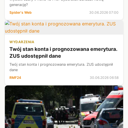
generację?
Spider's Web
30.06.2026 07:00
WYDARZENIA
Twój stan konta i prognozowana emerytura.
ZUS udostępnił dane
Twój stan konta i prognozowana emerytura. ZUS udostępnił
dane
RMF24
30.06.2026 06:58