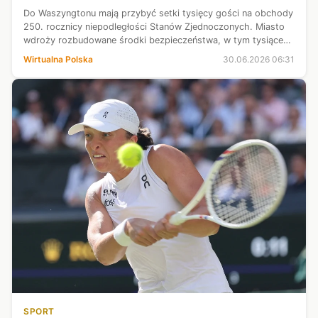
Do Waszyngtonu mają przybyć setki tysięcy gości na obchody
250. rocznicy niepodległości Stanów Zjednoczonych. Miasto
wdroży rozbudowane środki bezpieczeństwa, w tym tysiące
funkcjonariuszy, snajperów i pojazdy wojskowe. Lotnisko im.
Wirtualna Polska
30.06.2026 06:31
Ronalda Reagana z...
SPORT