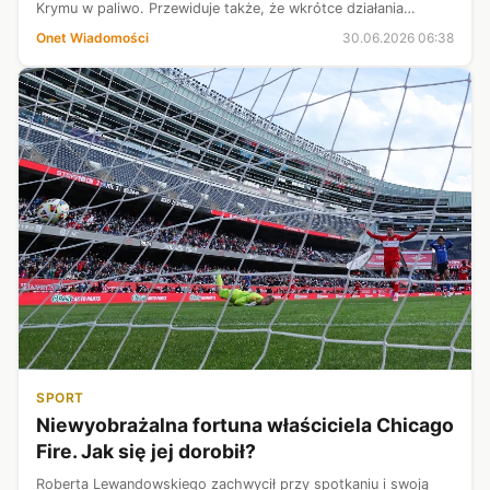
Krymu w paliwo. Przewiduje także, że wkrótce działania
Ukrainy doprowadzą do nowego problemu w tej części
Onet Wiadomości
30.06.2026 06:38
okupowanego terytorium.
SPORT
Niewyobrażalna fortuna właściciela Chicago
Fire. Jak się jej dorobił?
Roberta Lewandowskiego zachwycił przy spotkaniu i swoją