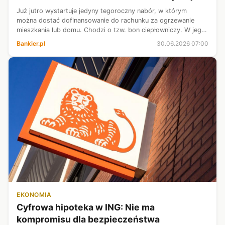
Już jutro wystartuje jedyny tegoroczny nabór, w którym
można dostać dofinansowanie do rachunku za ogrzewanie
mieszkania lub domu. Chodzi o tzw. bon ciepłowniczy. W jego
ramach na jedno gospodarstwo domowe można dostać nawet
Bankier.pl
30.06.2026 07:00
3500 zł. Kto jest uprawnio...
EKONOMIA
Cyfrowa hipoteka w ING: Nie ma
kompromisu dla bezpieczeństwa