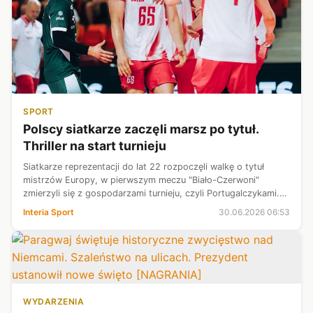
SPORT
Polscy siatkarze zaczęli marsz po tytuł.
Thriller na start turnieju
Siatkarze reprezentacji do lat 22 rozpoczęli walkę o tytuł
mistrzów Europy, w pierwszym meczu "Biało-Czerwoni"
zmierzyli się z gospodarzami turnieju, czyli Portugalczykami.
W spotkaniu nie brakowało emocji, ostatecznie zwycięzcę
Interia Sport
30.06.2026 06:53
wyłonił dopiero tie-b...
WYDARZENIA