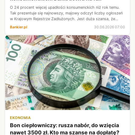
O 24 procent więcej upadłości konsumenckich niż rok temu.
Tak prezentuje się najnowszy, majowy odczyt liczby ogłoszeń
w Krajowym Rejestrze Zadłużonych. Jest duża szansa, że
pierwsze półrocze zakończy się historycznym rekordem.
Bankier.pl
30.06.2026 07:00
EKONOMIA
Bon ciepłowniczy: rusza nabór, do wzięcia
nawet 3500 zł. Kto ma szanse na dopłatę?