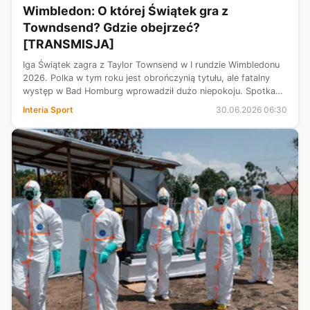
Wimbledon: O której Świątek gra z
Towndsend? Gdzie obejrzeć?
[TRANSMISJA]
Iga Świątek zagra z Taylor Townsend w I rundzie Wimbledonu
2026. Polka w tym roku jest obrończynią tytułu, ale fatalny
występ w Bad Homburg wprowadził dużo niepokoju. Spotkanie
Polki z Amerykanką zostanie rozegrane dzisiaj 30 czerwca. O
Interia Sport
30.06.2026 06:30
której godzin...