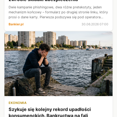
Dwie kampanie phishingowe, dwa różne pretekstyty, jeden
mechanizm końcowy – formularz po drugiej stronie linku, który
prosi o dane karty. Pierwsza podszywa się pod operatora
autostrady, druga pod zakład ubezpieczeń.
Bankier.pl
30.06.2026 07:00
EKONOMIA
Szykuje się kolejny rekord upadłości
konsumenckich. Bankructwa na fali