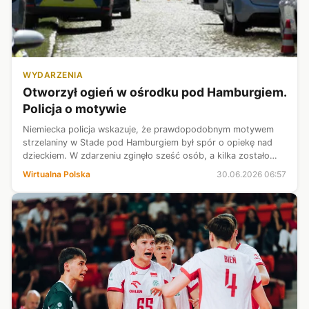
WYDARZENIA
Otworzył ogień w ośrodku pod Hamburgiem.
Policja o motywie
Niemiecka policja wskazuje, że prawdopodobnym motywem
strzelaniny w Stade pod Hamburgiem był spór o opiekę nad
dzieckiem. W zdarzeniu zginęło sześć osób, a kilka zostało
rannych. Zatrzymano dwóch podejrzanych, w tym
Wirtualna Polska
30.06.2026 06:57
domniemanego sprawcę.