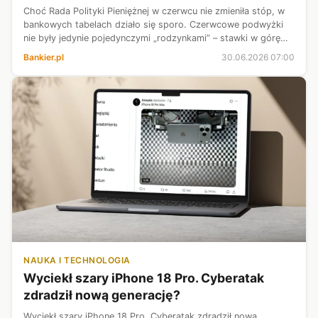
Choć Rada Polityki Pieniężnej w czerwcu nie zmieniła stóp, w
bankowych tabelach działo się sporo. Czerwcowe podwyżki
nie były jedynie pojedynczymi „rodzynkami” – stawki w górę
poszły w sześciu instytucjach, a na kontach
Bankier.pl
30.06.2026 07:00
oszczędnościowych warunki popr...
NAUKA I TECHNOLOGIA
Wyciekł szary iPhone 18 Pro. Cyberatak
zdradził nową generację?
Wyciekł szary iPhone 18 Pro. Cyberatak zdradził nową