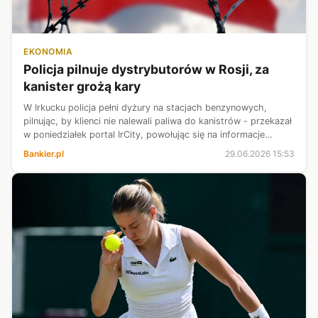
EKONOMIA
Policja pilnuje dystrybutorów w Rosji, za
kanister grożą kary
W Irkucku policja pełni dyżury na stacjach benzynowych,
pilnując, by klienci nie nalewali paliwa do kanistrów - przekazał
w poniedziałek portal IrCity, powołując się na informacje
przekazane przez lokalny resort spraw wewnętrznych.
Bankier.pl
29.06.2026 15:53