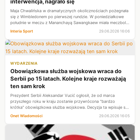
interwencja, nagrało się
Maja Chwalińska w dramatycznych okolicznościach pożegnała
się z Wimbledonem po pierwszej rundzie. W poniedziałkowe
południe w meczu z Mananchayą Sawangkaew miała meczbola
przy stanie 6:2 i 5:2. Niestety po groźnym upadku wszystko
Interia Sport
29.06.2026 16:06
się posypało, przez ...
WYDARZENIA
Obowiązkowa służba wojskowa wraca do
Serbii po 15 latach. Kolejne kraje rozważają
ten sam krok
Prezydent Serbii Aleksandar Vucić ogłosił, że od marca
przyszłego roku w kraju zostanie przywrócona "bardzo
krótka" obowiązkowa służba wojskowa. Decyzja ta wpisuje się
w szerszy europejski trend dotyczący wzmacniania zdolności
Onet Wiadomości
29.06.2026 16:05
obronnych.