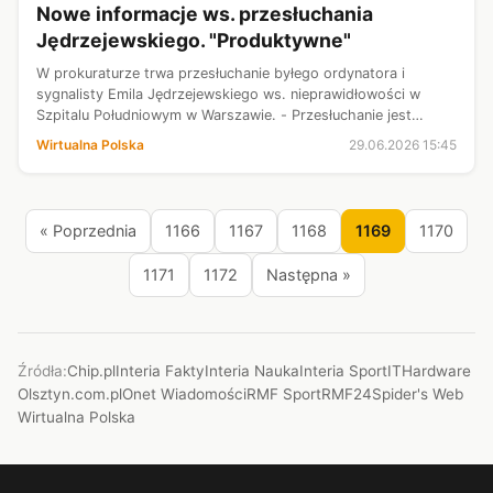
Nowe informacje ws. przesłuchania
Jędrzejewskiego. "Produktywne"
W prokuraturze trwa przesłuchanie byłego ordynatora i
sygnalisty Emila Jędrzejewskiego ws. nieprawidłowości w
Szpitalu Południowym w Warszawie. - Przesłuchanie jest
bardzo produktywne - przekazał rzecznik Prokuratury
Wirtualna Polska
29.06.2026 15:45
Okręgowej w Warszawie Piotr Anton...
« Poprzednia
1166
1167
1168
1169
1170
1171
1172
Następna »
Źródła:
Chip.pl
Interia Fakty
Interia Nauka
Interia Sport
ITHardware
Olsztyn.com.pl
Onet Wiadomości
RMF Sport
RMF24
Spider's Web
Wirtualna Polska