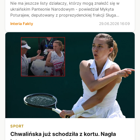
Nie ma jeszcze listy działaczy, którzy mogą znaleźć się w
ukraińskim Panteonie Narodowym - powiedział Mykyta
Poturajew, deputowany z proprezydenckiej frakcji Sługa
Narodu. Jeden z inicjatorów projektu zaznaczył jednak, że
Interia Fakty
29.06.2026 16:09
niewykluczone, iż będzie tam...
SPORT
Chwalińska już schodziła z kortu. Nagła