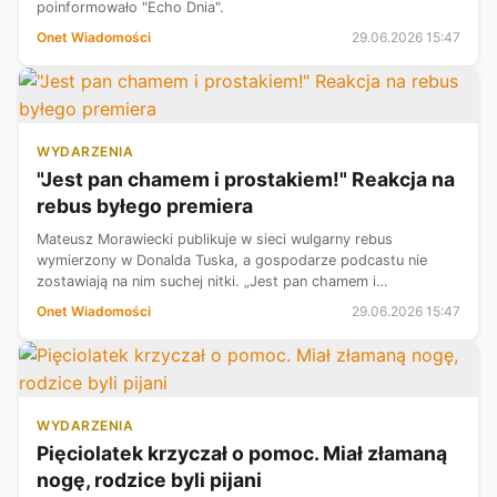
poinformowało "Echo Dnia".
Onet Wiadomości
29.06.2026 15:47
WYDARZENIA
"Jest pan chamem i prostakiem!" Reakcja na
rebus byłego premiera
Mateusz Morawiecki publikuje w sieci wulgarny rebus
wymierzony w Donalda Tuska, a gospodarze podcastu nie
zostawiają na nim suchej nitki. „Jest pan chamem i
prostakiem” – pada pod adresem byłego szefa rządu już na
Onet Wiadomości
29.06.2026 15:47
początku programu. To jednak dopiero...
WYDARZENIA
Pięciolatek krzyczał o pomoc. Miał złamaną
nogę, rodzice byli pijani