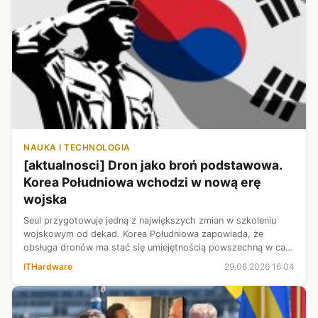
NAUKA I TECHNOLOGIA
[aktualnosci] Dron jako broń podstawowa.
Korea Południowa wchodzi w nową erę
wojska
Seul przygotowuje jedną z największych zmian w szkoleniu
wojskowym od dekad. Korea Południowa zapowiada, że
obsługa dronów ma stać się umiejętnością powszechną w całej
armii liczącej blisko pół miliona żołnierzy. W planach nie chodzi
ITHardware
29.06.2026 16:04
o wąskie specjal...