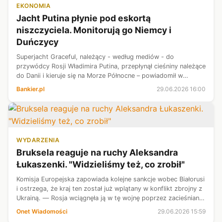
EKONOMIA
Jacht Putina płynie pod eskortą
niszczyciela. Monitorują go Niemcy i
Duńczycy
Superjacht Graceful, należący - według mediów - do
przywódcy Rosji Władimira Putina, przepłynął cieśniny należące
do Danii i kieruje się na Morze Północne – powiadomił w
poniedziałek duński nadawca publiczny DR. Statek eskortuje
Bankier.pl
29.06.2026 16:00
rosyjska marynarka wo...
WYDARZENIA
Bruksela reaguje na ruchy Aleksandra
Łukaszenki. "Widzieliśmy też, co zrobił"
Komisja Europejska zapowiada kolejne sankcje wobec Białorusi
i ostrzega, że kraj ten został już wplątany w konflikt zbrojny z
Ukrainą. — Rosja wciągnęła ją w tę wojnę poprzez zacieśnianie
stosunków z Łukaszenką — podkreśliła rzeczniczka Komisji
Onet Wiadomości
29.06.2026 15:59
Europ...