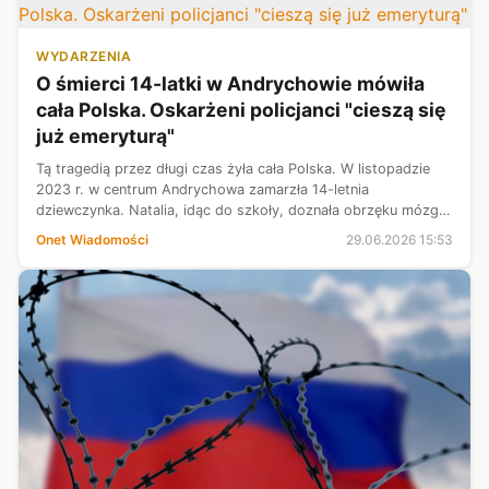
WYDARZENIA
O śmierci 14-latki w Andrychowie mówiła
cała Polska. Oskarżeni policjanci "cieszą się
już emeryturą"
Tą tragedią przez długi czas żyła cała Polska. W listopadzie
2023 r. w centrum Andrychowa zamarzła 14-letnia
dziewczynka. Natalia, idąc do szkoły, doznała obrzęku mózgu
i nie mając sił na dalszą drogę, zasłabła na ulicy. Wcześniej
Onet Wiadomości
29.06.2026 15:53
zdążyła zaalarmować...