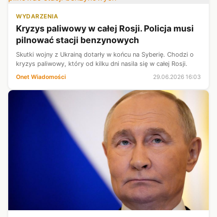
WYDARZENIA
Kryzys paliwowy w całej Rosji. Policja musi
pilnować stacji benzynowych
Skutki wojny z Ukrainą dotarły w końcu na Syberię. Chodzi o
kryzys paliwowy, który od kilku dni nasila się w całej Rosji.
Onet Wiadomości
29.06.2026 16:03