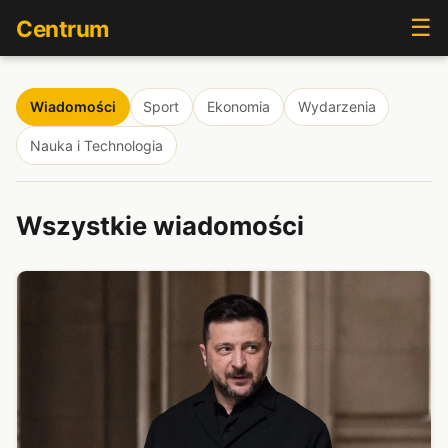
☰
Centrum
Wiadomości
Sport
Ekonomia
Wydarzenia
Nauka i Technologia
Wszystkie wiadomości