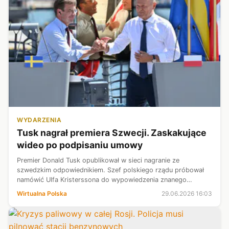
WYDARZENIA
Tusk nagrał premiera Szwecji. Zaskakujące
wideo po podpisaniu umowy
Premier Donald Tusk opublikował w sieci nagranie ze
szwedzkim odpowiednikiem. Szef polskiego rządu próbował
namówić Ulfa Kristerssona do wypowiedzenia znanego
łamańca językowego. Wideo to pokłosie polsko-szwedzkich
Wirtualna Polska
29.06.2026 16:03
konsultacji w Gdyni, podczas któryc...