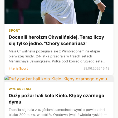
SPORT
Docenili heroizm Chwalińskiej. Teraz liczy
się tylko jedno. "Chory scenariusz"
Maja Chwalińska pożegnała się z Wimbledonem na etapie
pierwszej rundy. 24-latka przegrała w trzech setach
Mananchayą Sawangkaew. Polka pod koniec drugiego seta
nabawiła się urazu, gdy była o krok od zwycięstwa. Tenisowi
Interia Sport
29.06.2026 15:48
eksperci zgodnie podkreślili, ...
WYDARZENIA
Duży pożar hali koło Kielc. Kłęby czarnego
dymu
Zapaliła się hala z częściami samochodowymi o powierzchni
blisko 200 m kw. w pobliżu Opatowa (woj. świętokrzyskie) —