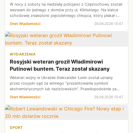
W nocy z soboty na niedzielę policjanci z Częstochowy zostali
wezwani do jednego z domów przy ul. Kilińskiego. Na klatce
schodowej znaleziono pięcioletniego chłopca, który płakał i
prosił o pomoc. Okazało się, że chłopczyk miał złamaną nogę,
Onet Wiadomości
29.06.2026 15:47
a jego r...
WYDARZENIA
Rosyjski weteran groził Władimirowi
Putinowi buntem. Teraz został skazany
Weteran wojny w Ukrainie Aleksander Łunin został uznany
przez rosyjski sąd za winnego "prezentowania symboli
ekstremistycznych lub nazistowskich". Prawdopodobnie za
karę spędzi 11 dni w areszcie. Mężczyzna kilka dni wcześniej
Onet Wiadomości
29.06.2026 15:47
opublikował film, w któr...
SPORT