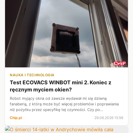
NAUKA I TECHNOLOGIA
Test ECOVACS WINBOT mini 2. Koniec z
ręcznym myciem okien?
Robot myjący okna od zawsze wydawał mi się dziwną
fanaberią, z którą może być więcej problemów i poprawiania
niż pożytku przez specyfikę tej czynności. Czy po
sprawdzeniu w akcji ECOVACS WINBOT mini 2 zmieniłem co
Chip.pl
29.06.2026 15:56
do tego zdanie? Jako że nie siedzę a...