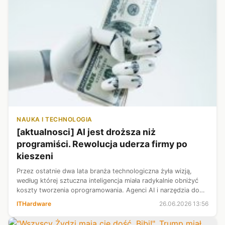
NAUKA I TECHNOLOGIA
[aktualnosci] AI jest droższa niż
programiści. Rewolucja uderza firmy po
kieszeni
Przez ostatnie dwa lata branża technologiczna żyła wizją,
według której sztuczna inteligencja miała radykalnie obniżyć
koszty tworzenia oprogramowania. Agenci AI i narzędzia do
automatycznego generowania kodu przedstawiano jako
ITHardware
26.06.2026 13:56
sposób na szybszą prac...