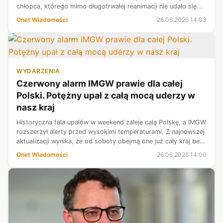
chłopca, którego mimo długotrwałej reanimacji nie udało się
uratować. Ojciec chłopca miał około pół promila alkoholu w
Onet Wiadomości
26.06.2026 14:03
organizmie.
WYDARZENIA
Czerwony alarm IMGW prawie dla całej
Polski. Potężny upał z całą mocą uderzy w
nasz kraj
Historyczna fala upałów w weekend zaleje całą Polskę, a IMGW
rozszerzył alerty przed wysokimi temperaturami. Z najnowszej
aktualizacji wynika, że od soboty obejmą one już cały kraj bez
wyjątku. Co więcej, niemal wszędzie wystosowane zostały
Onet Wiadomości
26.06.2026 14:00
ostrzeżen...