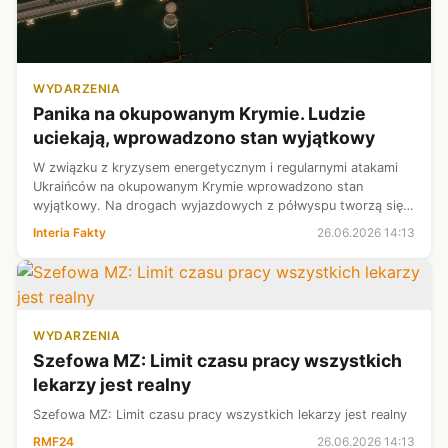
WYDARZENIA
Panika na okupowanym Krymie. Ludzie
uciekają, wprowadzono stan wyjątkowy
W związku z kryzysem energetycznym i regularnymi atakami
Ukraińców na okupowanym Krymie wprowadzono stan
wyjątkowy. Na drogach wyjazdowych z półwyspu tworzą się
gigantyczne korki. Rosyjskie władze czasowo zamknęły Most
Interia Fakty
26.06.2026 14:13
Krymski. Zaniepokojone działani...
WYDARZENIA
Szefowa MZ: Limit czasu pracy wszystkich
lekarzy jest realny
Szefowa MZ: Limit czasu pracy wszystkich lekarzy jest realny
RMF24
26.06.2026 14:13