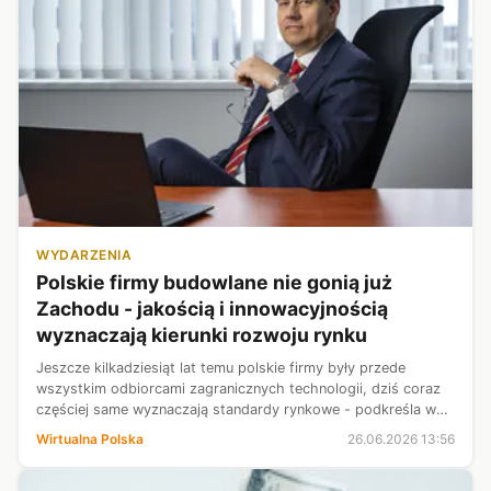
WYDARZENIA
Polskie firmy budowlane nie gonią już
Zachodu - jakością i innowacyjnością
wyznaczają kierunki rozwoju rynku
Jeszcze kilkadziesiąt lat temu polskie firmy były przede
wszystkim odbiorcami zagranicznych technologii, dziś coraz
częściej same wyznaczają standardy rynkowe - podkreśla w
wywiadzie dla PAP Sławomir Majchrowski, prezes Grupy
Wirtualna Polska
26.06.2026 13:56
Selena. Dodaje, że polsk...