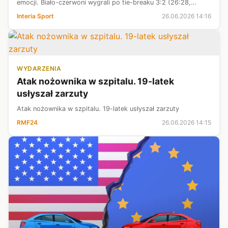
emocji. Biało-czerwoni wygrali po tie-breaku 3:2 (26:28,
25:19, 25:21, 19:25, 15:11), a jednym z głównych bohaterów
Interia Sport
26.06.2026 14:16
był Aleksander Śliwk...
WYDARZENIA
Atak nożownika w szpitalu. 19-latek
usłyszał zarzuty
Atak nożownika w szpitalu. 19-latek usłyszał zarzuty
RMF24
26.06.2026 14:15