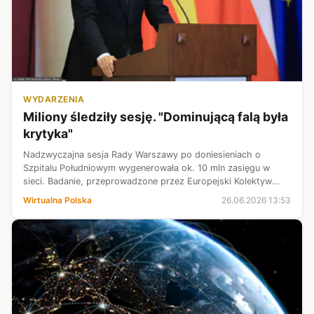
WYDARZENIA
Miliony śledziły sesję. "Dominującą falą była
krytyka"
Nadzwyczajna sesja Rady Warszawy po doniesieniach o
Szpitalu Południowym wygenerowała ok. 10 mln zasięgu w
sieci. Badanie, przeprowadzone przez Europejski Kolektyw
Analityczny "Res Futura", wskazuje, że wśród internautów
Wirtualna Polska
26.06.2026 13:53
przeważało przekonanie o potr...