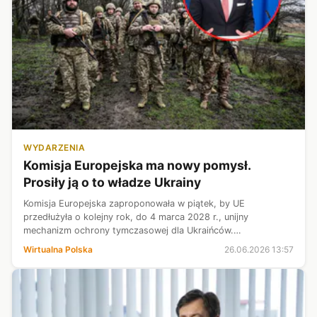
WYDARZENIA
Komisja Europejska ma nowy pomysł.
Prosiły ją o to władze Ukrainy
Komisja Europejska zaproponowała w piątek, by UE
przedłużyła o kolejny rok, do 4 marca 2028 r., unijny
mechanizm ochrony tymczasowej dla Ukraińców.
Jednocześnie chce, by wykluczeni z tej ochrony byli
Wirtualna Polska
26.06.2026 13:57
przybywający do Unii Ukraińcy w wieku poborowym.