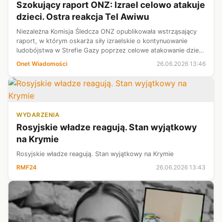
Szokujący raport ONZ: Izrael celowo atakuje
dzieci. Ostra reakcja Tel Awiwu
Niezależna Komisja Śledcza ONZ opublikowała wstrząsający
raport, w którym oskarża siły izraelskie o kontynuowanie
ludobójstwa w Strefie Gazy poprzez celowe atakowanie dzieci.
Izrael gwałtownie zaprzecza tym doniesieniom, nazywając je
Onet Wiadomości
26.06.2026 13:46
"politycznym osz...
WYDARZENIA
Rosyjskie władze reagują. Stan wyjątkowy
na Krymie
Rosyjskie władze reagują. Stan wyjątkowy na Krymie
RMF24
26.06.2026 13:43