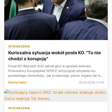
WYDARZENIA
Kuriozalna sytuacja wokół posła KO. "Tu nie
chodzi o korupcję"
Poseł KO Wojciech Król zabrał głos w sprawie wniosku
Prokuratury Europejskiej (EPPO) dotyczącej uchylenia mu
poselskiego immunitetu. Jak przekonuje, pismo organu nie ma
związku z aferą korupcyjną w Tramwajach Śląskich, o której
Interia Fakty
26.06.2026 13:46
donosiły media. - Wizy...
WYDARZENIA