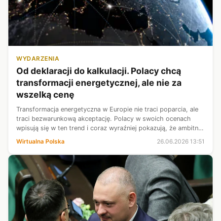
WYDARZENIA
Od deklaracji do kalkulacji. Polacy chcą
transformacji energetycznej, ale nie za
wszelką cenę
Transformacja energetyczna w Europie nie traci poparcia, ale
traci bezwarunkową akceptację. Polacy w swoich ocenach
wpisują się w ten trend i coraz wyraźniej pokazują, że ambitne
cele klimatyczne muszą iść w parze z bezpieczeństwem
Wirtualna Polska
26.06.2026 13:51
energetycznym i pr...