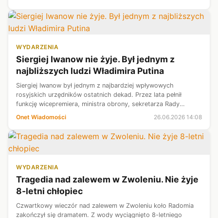
WYDARZENIA
Siergiej Iwanow nie żyje. Był jednym z
najbliższych ludzi Władimira Putina
Siergiej Iwanow był jednym z najbardziej wpływowych
rosyjskich urzędników ostatnich dekad. Przez lata pełnił
funkcję wicepremiera, ministra obrony, sekretarza Rady
Bezpieczeństwa Rosji oraz szefa administracji prezydenta. W
Onet Wiadomości
26.06.2026 14:08
2008 r. miał także poważne...
WYDARZENIA
Tragedia nad zalewem w Zwoleniu. Nie żyje
8-letni chłopiec
Czwartkowy wieczór nad zalewem w Zwoleniu koło Radomia
zakończył się dramatem. Z wody wyciągnięto 8-letniego