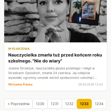
WYDARZENIA
Nauczycielka zmarła tuż przed końcem roku
szkolnego. "Nie do wiary"
Joanna Strzelzyk, nauczycielka języka polskiego i religii w
Strzelcach Opolskich, zmarła 24 czerwca. Jej odejście
wywołało ogromny smutek wśród społeczności szkolnej i
lokalnej. W sieci pojawiły się wzruszające komentarze.
Wirtualna Polska
26.06.2026 13:42
« Poprzednia
1230
1231
1232
1233
1234