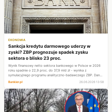
EKONOMIA
Sankcja kredytu darmowego uderzy w
zyski? ZBP prognozuje spadek zysku
sektora o blisko 23 proc.
Wynik finansowy netto sektora bankowego w Polsce w 2026
roku spadnie o 22,9 proc. do 37,9 mld zł - wynika z
symulacyjnego programu analityczno-badawczego ZBP. Dane
dotyczą wariantu bazowego.
Bankier.pl
26.06.2026 13:58