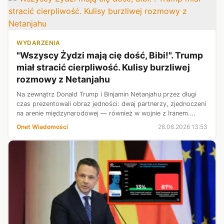
WYDARZENIA
"Wszyscy Żydzi mają cię dość, Bibi!". Trump
miał stracić cierpliwość. Kulisy burzliwej
rozmowy z Netanjahu
Na zewnątrz Donald Trump i Binjamin Netanjahu przez długi
czas prezentowali obraz jedności: dwaj partnerzy, zjednoczeni
na arenie międzynarodowej — również w wojnie z Iranem.
Jednak ostatnio ten obraz zaczął pękać. Nowa książka
Onet Wiadomości
26.06.2026 13:53
reporterów znających k...