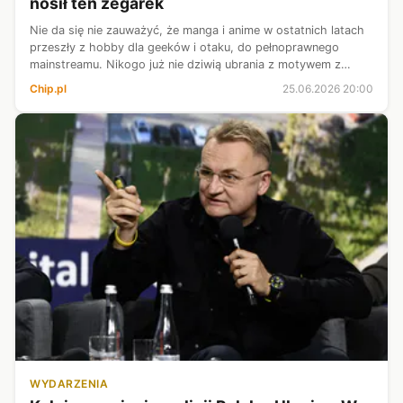
nosił ten zegarek
Nie da się nie zauważyć, że manga i anime w ostatnich latach
przeszły z hobby dla geeków i otaku, do pełnoprawnego
mainstreamu. Nikogo już nie dziwią ubrania z motywem z
Naruto w sieciówkach, smartfony inspirowane Evangelionem
Chip.pl
25.06.2026 20:00
czy zegarki nawiązujące...
WYDARZENIA