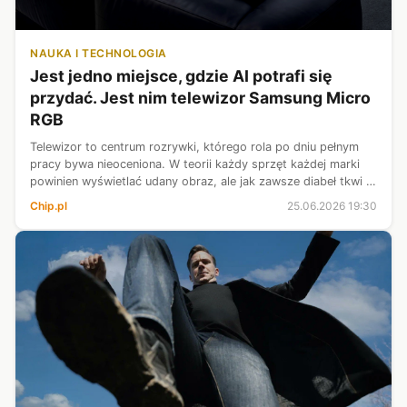
NAUKA I TECHNOLOGIA
Jest jedno miejsce, gdzie AI potrafi się
przydać. Jest nim telewizor Samsung Micro
RGB
Telewizor to centrum rozrywki, którego rola po dniu pełnym
pracy bywa nieoceniona. W teorii każdy sprzęt każdej marki
powinien wyświetlać udany obraz, ale jak zawsze diabeł tkwi w
szczegółach. Dlatego też wzięliśmy do biura przedstawiciela
Chip.pl
25.06.2026 19:30
tegoroczne...