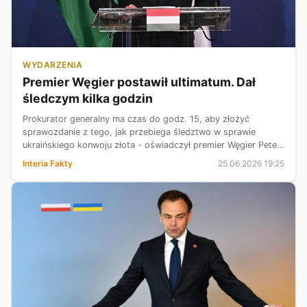
WYDARZENIA
Premier Węgier postawił ultimatum. Dał
śledczym kilka godzin
Prokurator generalny ma czas do godz. 15, aby złożyć
sprawozdanie z tego, jak przebiega śledztwo w sprawie
ukraińskiego konwoju złota - oświadczył premier Węgier Peter
Magyar. Polityk zagroził, że w razie niedopełnienia tego
Interia Fakty
25.06.2026 19:25
terminu podzieli się kilk...