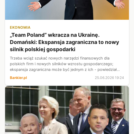
EKONOMIA
„Team Poland” wkracza na Ukrainę.
Domański: Ekspansja zagraniczna to nowy
silnik polskiej gospodarki
Trzeba wciąż szukać nowych narzędzi finansowych dla
polskich firm i nowych silników wzrostu gospodarczego;
ekspansja zagraniczna może być jednym z ich - powiedział
PAP minister finansów i gospodarki Andrzej Domański po
Bankier.pl
25.06.2026 19:24
przystąpieniu BGK do Europejski...