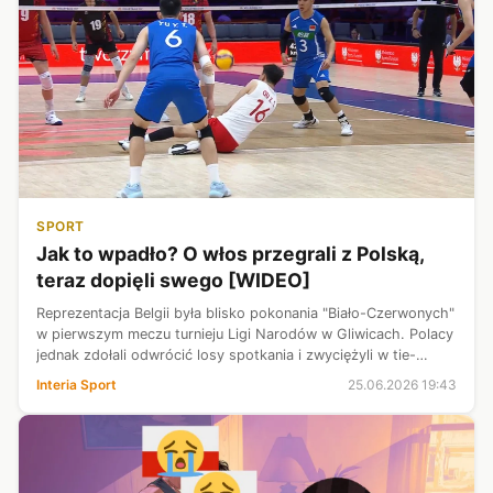
SPORT
Jak to wpadło? O włos przegrali z Polską,
teraz dopięli swego [WIDEO]
Reprezentacja Belgii była blisko pokonania "Biało-Czerwonych"
w pierwszym meczu turnieju Ligi Narodów w Gliwicach. Polacy
jednak zdołali odwrócić losy spotkania i zwyciężyli w tie-
breaku. Belgowie lepsi okazali się natomiast w czwartkowym
Interia Sport
25.06.2026 19:43
starciu z r...