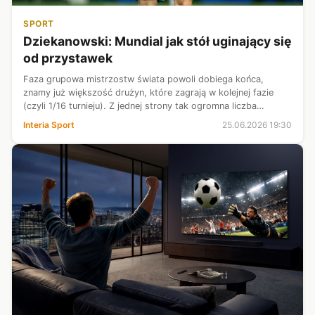
SPORT
Dziekanowski: Mundial jak stół uginający się
od przystawek
Faza grupowa mistrzostw świata powoli dobiega końca,
znamy już większość drużyn, które zagrają w kolejnej fazie
(czyli 1/16 turnieju). Z jednej strony tak ogromna liczba
meczów sprawia, że wieczorne sesje przed telewizorem mogą
Interia Sport
25.06.2026 19:30
ciągnąć się do białego...