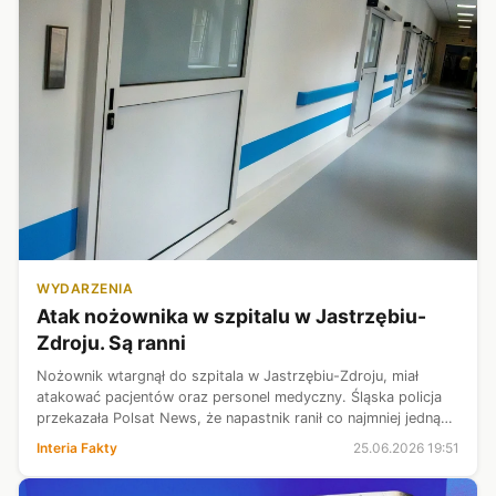
WYDARZENIA
Atak nożownika w szpitalu w Jastrzębiu-
Zdroju. Są ranni
Nożownik wtargnął do szpitala w Jastrzębiu-Zdroju, miał
atakować pacjentów oraz personel medyczny. Śląska policja
przekazała Polsat News, że napastnik ranił co najmniej jedną
osobę. Został obezwładniony i zatrzymany.
Interia Fakty
25.06.2026 19:51