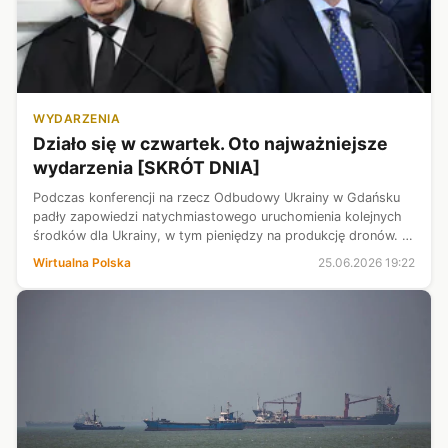
WYDARZENIA
Działo się w czwartek. Oto najważniejsze
wydarzenia [SKRÓT DNIA]
Podczas konferencji na rzecz Odbudowy Ukrainy w Gdańsku
padły zapowiedzi natychmiastowego uruchomienia kolejnych
środków dla Ukrainy, w tym pieniędzy na produkcję dronów. W
Wenezueli po dwóch silnych trzęsieniach ziemi są setki ofiar i
Wirtualna Polska
25.06.2026 19:22
rannych. W War...