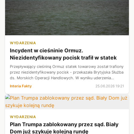
WYDARZENIA
Incydent w cieśninie Ormuz.
Niezidentyfikowany pocisk trafił w statek
Przepływający cieśniną Ormuz statek towarowy został trafiony
przez niezidentyfikowany pocisk - przekazała Brytyjska Służba
ds. Morskich Operacji Handlowych. W wyniku uderzenia
doszło do uszkodzenia mostka. Zdarzenie miało miejsce w
Interia Fakty
25.06.2026 19:21
okolicy Omanu. Dos...
WYDARZENIA
Plan Trumpa zablokowany przez sąd. Biały
Dom już szykuje kolejną rundę