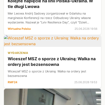
Kolejne napięcie na linii Polska-Ukraina. W
tle długi Lwowa
Mer Lwowa Andrij Sadowy zorganizował w Gdańsku na
marginesie Konferencji na rzecz Odbudowy Ukrainy własne
wydarzenie. Nazwał je "Lviv Resilience Day", czyli "Dzień
Odporności Lwowa". Na tle tego wydarzenia doszło do
Wirtualna Polska
25.06.2026 19:56
wymiany zdań w mediach społecznośc...
WYDARZENIA
Wiceszef MSZ o sporze z Ukrainą: Walka na
ordery jest bezsensowna
Wiceszef MSZ o sporze z Ukrainą: Walka na ordery jest
bezsensowna
RMF24
25.06.2026 19:53