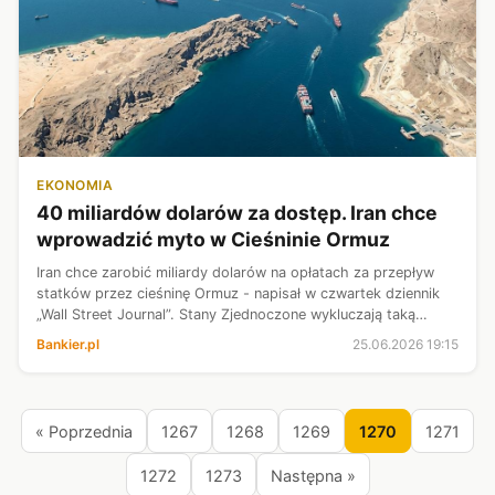
EKONOMIA
40 miliardów dolarów za dostęp. Iran chce
wprowadzić myto w Cieśninie Ormuz
Iran chce zarobić miliardy dolarów na opłatach za przepływ
statków przez cieśninę Ormuz - napisał w czwartek dziennik
„Wall Street Journal”. Stany Zjednoczone wykluczają taką
możliwość.
Bankier.pl
25.06.2026 19:15
« Poprzednia
1267
1268
1269
1270
1271
1272
1273
Następna »