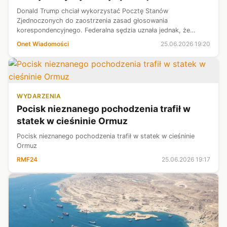
Donald Trump chciał wykorzystać Pocztę Stanów
Zjednoczonych do zaostrzenia zasad głosowania
korespondencyjnego. Federalna sędzia uznała jednak, że
prezydent przekroczył swoje uprawnienia — i zablokowała
Onet Wiadomości
25.06.2026 19:20
jego plan. Ale to najpewniej dopiero początek k...
WYDARZENIA
Pocisk nieznanego pochodzenia trafił w
statek w cieśninie Ormuz
Pocisk nieznanego pochodzenia trafił w statek w cieśninie
Ormuz
RMF24
25.06.2026 19:17