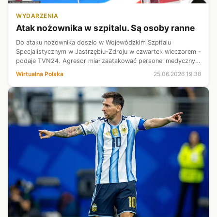
WYDARZENIA
Atak nożownika w szpitalu. Są osoby ranne
Do ataku nożownika doszło w Wojewódzkim Szpitalu
Specjalistycznym w Jastrzębiu-Zdroju w czwartek wieczorem -
podaje TVN24. Agresor miał zaatakować personel medyczny
oraz pacjentów, są osoby ranne.
Wirtualna Polska
25.06.2026 19:38