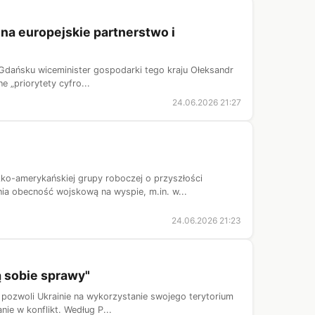
 na europejskie partnerstwo i
 Gdańsku wiceminister gospodarki tego kraju Ołeksandr
e „priorytety cyfro...
24.06.2026 21:27
ko-amerykańskiej grupy roboczej o przyszłości
a obecność wojskową na wyspie, m.in. w...
24.06.2026 21:23
ą sobie sprawy"
ie pozwoli Ukrainie na wykorzystanie swojego terytorium
e w konflikt. Według P...