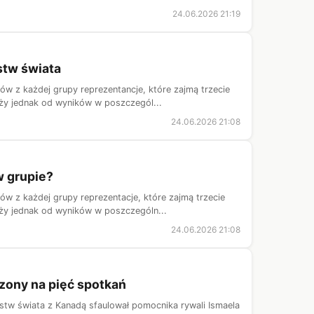
24.06.2026 21:19
stw świata
 z każdej grupy reprezentancje, które zajmą trzecie
ży jednak od wyników w poszczegól...
24.06.2026 21:08
w grupie?
 z każdej grupy reprezentacje, które zajmą trzecie
ży jednak od wyników w poszczególn...
24.06.2026 21:08
szony na pięć spotkań
ostw świata z Kanadą sfaulował pomocnika rywali Ismaela