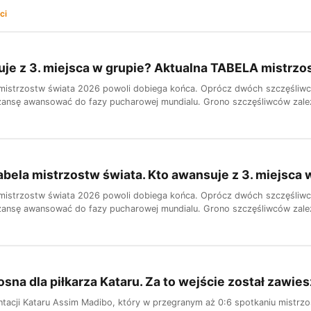
ci
je z 3. miejsca w grupie? Aktualna TABELA mistrzo
istrzostw świata 2026 powoli dobiega końca. Oprócz dwóch szczęśliwców
zansę awansować do fazy pucharowej mundialu. Grono szczęśliwców zale
abela mistrzostw świata. Kto awansuje z 3. miejsca 
istrzostw świata 2026 powoli dobiega końca. Oprócz dwóch szczęśliwców
zansę awansować do fazy pucharowej mundialu. Grono szczęśliwców zale
tosna dla piłkarza Kataru. Za to wejście został zawie
entacji Kataru Assim Madibo, który w przegranym aż 0:6 spotkaniu mistrz