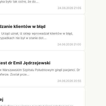
a było tak ostre, że do...
24.06.2026 21:05
dzanie klientów w błąd
Urząd uznał, iż sklep wprowadzał klientów w błąd,
ypadkach nie był w stanie dot...
24.06.2026 21:00
jest dr Emil Jędrzejewski
 w Warszawskim Szpitalu Południowym ginęli pacjenci. Dr
ferze. Został prze...
24.06.2026 20:55
ej