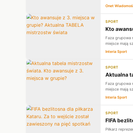
Onet Wiadomoś
SPORT
Kto awansu
Faza grupowa m
miejsce mają s
Interia Sport
SPORT
Aktualna t
Faza grupowa m
miejsce mają s
Interia Sport
SPORT
FIFA bezli
Piłkarz reprez