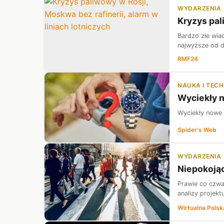
WYDARZENIA
Kryzys pal
Bardzo złe wia
najwyższe od d
RMF24
NAUKA I TEC
Wyciekły n
Wyciekły nowe 
Spider's Web
WYDARZENIA
Niepokojąc
Prawie co czwa
analizy projek
Wirtualna Polsk