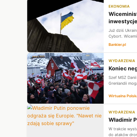
EKONOMIA
Wiceminist
inwestycj
Już dziś Ukrai
Cybort. Wicemin
Bankier.pl
WYDARZENIA
Koniec neg
Szef MSZ Danii
Grenlandii mog
Wirtualna Polsk
WYDARZENIA
Władimir P
W trakcie wystą
do ataków dron