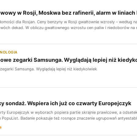
iwowy w Rosji, Moskwa bez rafinerii, alarm w liniach
domości dla Rosjan. Ceny benzyny w Rosji gwałtownie wzrosły – według 
wóch dekad. W obliczu gwałtownego wzrostu cen paliw i niedoborów na ry
HNOLOGIA
owe zegarki Samsunga. Wyglądają lepiej niż kiedyk
zegarki Samsunga. Wyglądają lepiej niż kiedykolwiek
y sondaż. Wspiera ich już co czwarty Europejczyk
rty Europejczyk w wyborach popiera partie skrajnie prawicowe, a odsetek 
tu PopuList. Badanie pokazuje też rosnące znaczenie ugrupowań antyesta
a