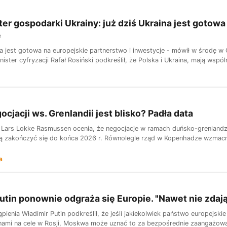
er gospodarki Ukrainy: już dziś Ukraina jest gotowa
e
na jest gotowa na europejskie partnerstwo i inwestycje - mówił w środę w
ister cyfryzacji Rafał Rosiński podkreślił, że Polska i Ukraina, mają wspóln
ocjacji ws. Grenlandii jest blisko? Padła data
 Lars Lokke Rasmussen ocenia, że negocjacje w ramach duńsko-grenlandz
ą zakończyć się do końca 2026 r. Równolegle rząd w Kopenhadze wzmacni
a
utin ponownie odgraża się Europie. "Nawet nie zdaj
pienia Władimir Putin podkreślił, że jeśli jakiekolwiek państwo europejsk
ami na cele w Rosji, Moskwa może uznać to za bezpośrednie zaangażowani