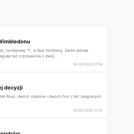
c Wimbledonu
ek, turniejowej "1", w Bad Homburg. Zanim jednak
grała też rozstawiona z dwój...
24.06.2026 21:54
j decyzji
li Rosji, dwóch statków i dwóch firm z list związanych
24.06.2026 21:53
inistrów