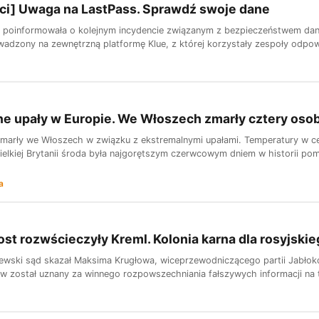
ci] Uwaga na LastPass. Sprawdź swoje dane
 poinformowała o kolejnym incydencie związanym z bezpieczeństwem dan
wadzony na zewnętrzną platformę Klue, z której korzystały zespoły odpowi
e upały w Europie. We Włoszech zmarły cztery oso
marły we Włoszech w związku z ekstremalnymi upałami. Temperatury w ce
elkiej Brytanii środa była najgorętszym czerwcowym dniem w historii pom
a
post rozwścieczyły Kreml. Kolonia karna dla rosyjskie
wski sąd skazał Maksima Krugłowa, wiceprzewodniczącego partii Jabłoko, 
ow został uznany za winnego rozpowszechniania fałszywych informacji na t