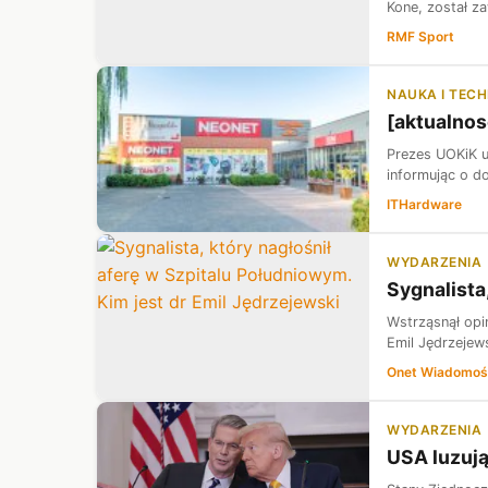
Kone, został z
RMF Sport
NAUKA I TEC
[aktualnos
Prezes UOKiK u
informując o do
ITHardware
WYDARZENIA
Sygnalista
Wstrząsnął opi
Emil Jędrzejews
Onet Wiadomoś
WYDARZENIA
USA luzują