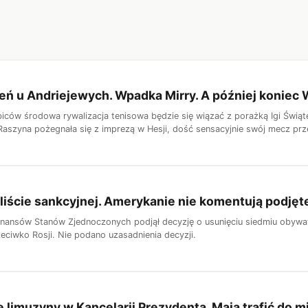
eń u Andriejewych. Wpadka Mirry. A później konie
biców środowa rywalizacja tenisowa będzie się wiązać z porażką Igi Świąt
Raszyna pożegnała się z imprezą w Hesji, dość sensacyjnie swój mecz prze
liście sankcyjnej. Amerykanie nie komentują podjęte
nansów Stanów Zjednoczonych podjął decyzję o usunięciu siedmiu obywate
eciwko Rosji. Nie podano uzasadnienia decyzji.
limuzyny w Kancelarii Prezydenta. Mają trafić do m