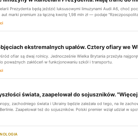
elarii Prezydenta będą jeździć luksusowymi limuzynami Audi A6, choć 
 aut marki premium za łączną kwotę 1,98 mln zł — podaje "Rzeczpospolita
ci
bjęciach ekstremalnych upałów. Cztery ofiary we 
ród ofiar są dwaj rolnicy. Jednocześnie Wielka Brytania przeżyła najgor
o poważnych zakłóceń w funkcjonowaniu szkół i transportu.
ci
yszłości świata, zaapelował do sojuszników. "Więcej
ropy, zachodniego świata i Ukrainy będzie zależała od tego, na ile zacho
erlinie. Zaapelował też do sojuszników. Polski premier wziął udział w spot
HNOLOGIA