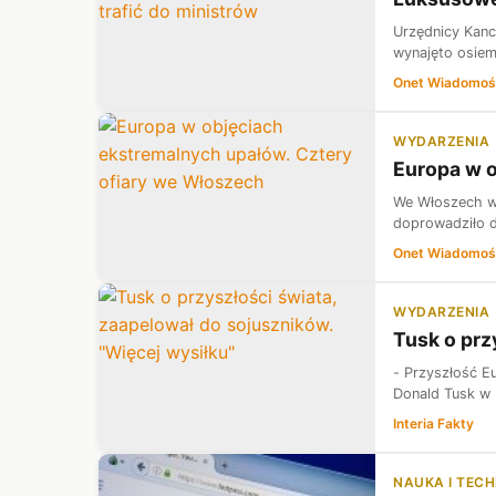
Urzędnicy Kanc
wynajęto osiem
Onet Wiadomoś
WYDARZENIA
Europa w o
We Włoszech wś
doprowadziło d
Onet Wiadomoś
WYDARZENIA
Tusk o prz
- Przyszłość Eu
Donald Tusk w B
Interia Fakty
NAUKA I TEC