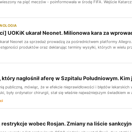
awieszony na pięć meczów - poinformowała w środę FIFA. Wejście Katarczyk
HNOLOGIA
ci] UOKiK ukarał Neonet. Milionowa kara za wprowa
karał Neonet za sprzedaż prowadzą za pośrednictwem platformy Allegro. 
stępności produktów oraz deklarując terminy wysyłki, których w wielu prz
, który nagłośnił aferę w Szpitalu Południowym. Kim 
nią publiczną, mówiąc, że w efekcie nieprawidłowości i błędów lekarskich
ki, były ordynator chirurgii, stał się właśnie najważniejszym świadkiem w a
ci
 restrykcje wobec Rosjan. Zmiany na liście sankcyjn