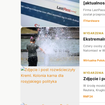
[aktualnos
Firma LastPass
został przepro
ITHardware
WYDARZENIA
Ekstremaln
Cztery osoby z
Natomiast w Wi
Wirtualna Polsk
WYDARZENIA
​Zdjęcie i 
W środę moskie
Reutera, Krugł
RMF24