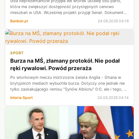
Izba Reprezentantów przyjęła we wtorek ustawę obu partii,
która ma zwiększyć dostępność przystępnych cenowo
mieszkań w USA. Wcześniej projekt przyjął Senat. Dokument
trafi teraz na biuro prezydenta Donalda Trumpa, który - jak się
Bankier.pl
24.06.2026 04:16
oczekuje - podpisze ...
SPORT
Burza na MŚ, złamany protokół. Nie podał
ręki rywalowi. Powód przeraża
Po wtorkowym meczu mistrzostw świata Anglia - Ghana w
brytyjskich mediach wybuchła burza. Dotyczy ona jednak nie
tylko zaskakującego remisu "Synów Albionu" 0:0, ale i tego, co
wydarzyło się na murawie jeszcze przed samym spotkaniem.
Interia Sport
24.06.2026 04:14
Pod lupą znaleźli...