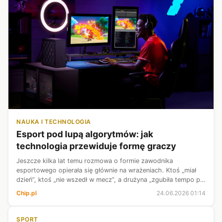
NAUKA I TECHNOLOGIA
Esport pod lupą algorytmów: jak
technologia przewiduje formę graczy
Jeszcze kilka lat temu rozmowa o formie zawodnika
esportowego opierała się głównie na wrażeniach. Ktoś „miał
dzień”, ktoś „nie wszedł w mecz”, a drużyna „zgubiła tempo po
przerwie”. Brzmiało to znajomo, bo podobnie mówi się o piłce
Chip.pl
24.06.2026 01:14
nożnej, koszykówce...
SPORT