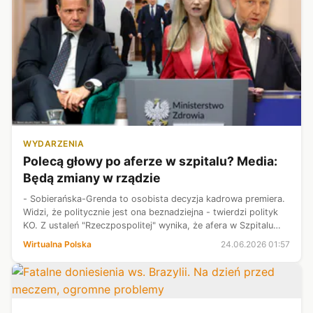
WYDARZENIA
Polecą głowy po aferze w szpitalu? Media:
Będą zmiany w rządzie
- Sobierańska-Grenda to osobista decyzja kadrowa premiera.
Widzi, że politycznie jest ona beznadziejna - twierdzi polityk
KO. Z ustaleń "Rzeczpospolitej" wynika, że afera w Szpitalu
Południowym doprowadzi do poważnej rekonstrukcji rządu.
Wirtualna Polska
24.06.2026 01:57
Stanowisko m...