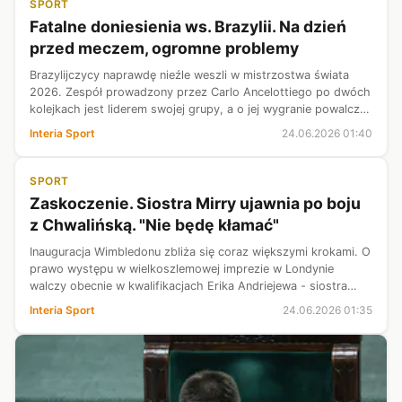
SPORT
Fatalne doniesienia ws. Brazylii. Na dzień
przed meczem, ogromne problemy
Brazylijczycy naprawdę nieźle weszli w mistrzostwa świata
2026. Zespół prowadzony przez Carlo Ancelottiego po dwóch
kolejkach jest liderem swojej grupy, a o jej wygranie powalczy
w nocy ze środy na czwartek, mierząc się ze Szkotami. Na
Interia Sport
24.06.2026 01:40
lotnisku przed...
SPORT
Zaskoczenie. Siostra Mirry ujawnia po boju
z Chwalińską. "Nie będę kłamać"
Inauguracja Wimbledonu zbliża się coraz większymi krokami. O
prawo występu w wielkoszlemowej imprezie w Londynie
walczy obecnie w kwalifikacjach Erika Andriejewa - siostra
Mirry Andriejewej, która w finale Rolanda Garrosa ograła Maję
Interia Sport
24.06.2026 01:35
Chwalińską. Do p...