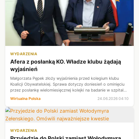
WYDARZENIA
Afera z posłanką KO. Władze klubu żądają
wyjaśnień
Małgorzata Pępek złoży wyjaśnienia przed kolegium klubu
Koalicji Obywatelskiej. Sprawa dotyczy doniesień o ominięciu
przez posłankę wielomiesięcznej kolejki na badanie w szpitalu
w Żywcu. Parlamentarzystka zaprzecza zarzutom, uznając je
Wirtualna Polska
24.06.2026 04:10
za bezpodstaw...
WYDARZENIA
Przyjedzie do Polski zamiast Wołodymyra