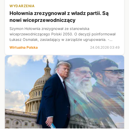
WYDARZENIA
Hołownia zrezygnował z władz partii. Są
nowi wiceprzewodniczący
Szymon Hołownia zrezygnował ze stanowiska
wiceprzewodniczącego Polski 2050. O decyzji poinformował
Łukasz Osmalak, zasiadający w zarządzie ugrupowania. -
Szymon sam podjął taką decyzję i sam złożył rezygnację -
Wirtualna Polska
24.06.2026 03:49
przekazał poseł, dodając, że doszło do ...