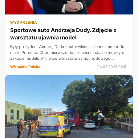
WYDARZENIA
Sportowe auto Andrzeja Dudy. Zdjęcie z
warsztatu ujawnia model
Były prezydent Andrzej Duda został właścicielem samochodu
marki Porsche. Choć pierwsze doniesienia medialne mówiły o
zakupie modelu 911, wpis warsztatu samochodowego
skorygował te informacje. Była głowa państwa porusza się
Wirtualna Polska
24.06.2026 02:51
Porsche Boxsterem 981.