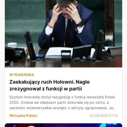
WYDARZENIA
Zaskakujący ruch Hołowni. Nagle
zrezygnował z funkcji w partii
Szymon Hołownia złożył rezygnację z funkcji wiceszefa Polski
2050. Zmiana we władzach partii dokonała się po cichu, a
nazwisko wicemarszałka usunięto z witryny ugrupowania. Jak
ustalił TVN24, polityk założył niedawno w sieci grupę pod
Wirtualna Polska
24.06.2026 01:14
nazwą "Umiarkow...