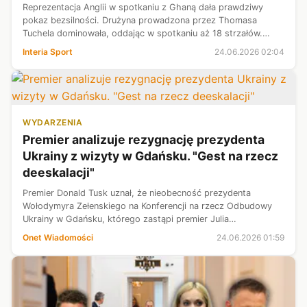
Reprezentacja Anglii w spotkaniu z Ghaną dała prawdziwy
pokaz bezsilności. Drużyna prowadzona przez Thomasa
Tuchela dominowała, oddając w spotkaniu aż 18 strzałów.
Żaden z nich nie zakończył się jednak sukcesem, co
Interia Sport
24.06.2026 02:04
zakończyło się sensacyjnym remisem ...
WYDARZENIA
Premier analizuje rezygnację prezydenta
Ukrainy z wizyty w Gdańsku. "Gest na rzecz
deeskalacji"
Premier Donald Tusk uznał, że nieobecność prezydenta
Wołodymyra Zełenskiego na Konferencji na rzecz Odbudowy
Ukrainy w Gdańsku, którego zastąpi premier Julia
Swyrydenko, może wpłynąć korzystnie na przebieg
Onet Wiadomości
24.06.2026 01:59
wydarzenia.