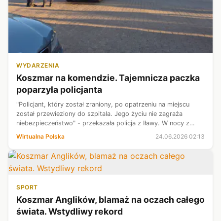
WYDARZENIA
Koszmar na komendzie. Tajemnicza paczka
poparzyła policjanta
"Policjant, który został zraniony, po opatrzeniu na miejscu
został przewieziony do szpitala. Jego życiu nie zagraża
niebezpieczeństwo" - przekazała policja z Iławy. W nocy z
wtorku na środę zakończyła się ewakuacja tamtejszej
Wirtualna Polska
24.06.2026 02:13
komendy. Z budynku wycof...
SPORT
Koszmar Anglików, blamaż na oczach całego
świata. Wstydliwy rekord