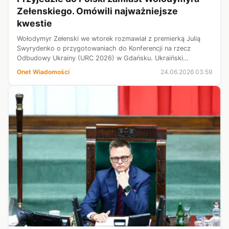
Zełenskiego. Omówili najważniejsze
kwestie
Wołodymyr Zełenski we wtorek rozmawiał z premierką Julią
Swyrydenko o przygotowaniach do Konferencji na rzecz
Odbudowy Ukrainy (URC 2026) w Gdańsku. Ukraiński
przywódca podkreślił znaczenie konstruktywnego dialogu z
Onet Wiadomości
24.06.2026 03:59
Polską.