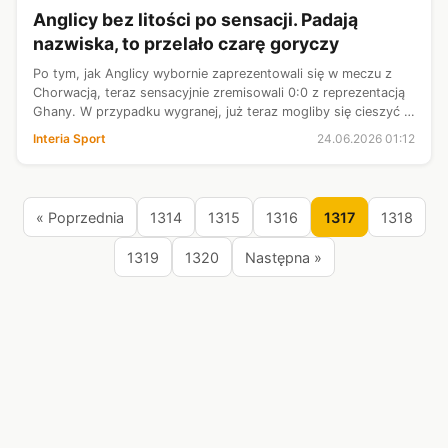
Anglicy bez litości po sensacji. Padają
nazwiska, to przelało czarę goryczy
Po tym, jak Anglicy wybornie zaprezentowali się w meczu z
Chorwacją, teraz sensacyjnie zremisowali 0:0 z reprezentacją
Ghany. W przypadku wygranej, już teraz mogliby się cieszyć z
zapewnionego awansu i 1. miejsca w grupie, jednak remis nieco
Interia Sport
24.06.2026 01:12
skomplik...
« Poprzednia
1314
1315
1316
1317
1318
1319
1320
Następna »
Źródła:
Chip.pl
Interia Fakty
Interia Nauka
Interia Sport
ITHardware
Olsztyn.com.pl
Onet Wiadomości
RMF Sport
RMF24
Spider's Web
Wirtualna Polska