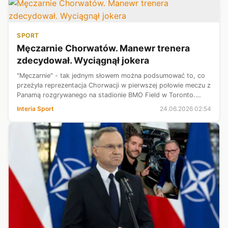
SPORT
Męczarnie Chorwatów. Manewr trenera
zdecydował. Wyciągnął jokera
"Męczarnie" - tak jednym słowem można podsumować to, co
przeżyła reprezentacja Chorwacji w pierwszej połowie meczu z
Panamą rozgrywanego na stadionie BMO Field w Toronto.
Kluczowy dla losów spotkania okazał się manewr, na jaki w
Interia Sport
24.06.2026 02:54
przerwie zdecydował s...