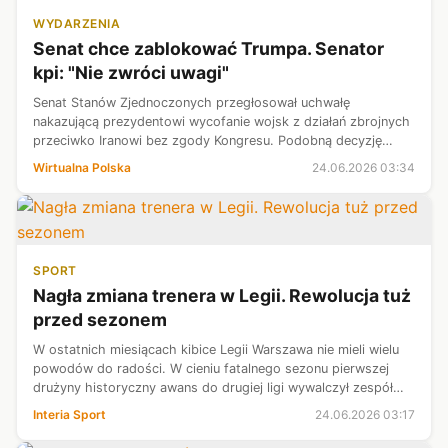
WYDARZENIA
Senat chce zablokować Trumpa. Senator
kpi: "Nie zwróci uwagi"
Senat Stanów Zjednoczonych przegłosował uchwałę
nakazującą prezydentowi wycofanie wojsk z działań zbrojnych
przeciwko Iranowi bez zgody Kongresu. Podobną decyzję
podjęła już Izba Reprezentantów. - Prezydent nie zwróci na to
Wirtualna Polska
24.06.2026 03:34
żadnej uwagi - ocenił repu...
SPORT
Nagła zmiana trenera w Legii. Rewolucja tuż
przed sezonem
W ostatnich miesiącach kibice Legii Warszawa nie mieli wielu
powodów do radości. W cieniu fatalnego sezonu pierwszej
drużyny historyczny awans do drugiej ligi wywalczył zespół
rezerw. Przed debiutem na szczeblu centralnym podjęto
Interia Sport
24.06.2026 03:17
decyzję o zmianie pi...