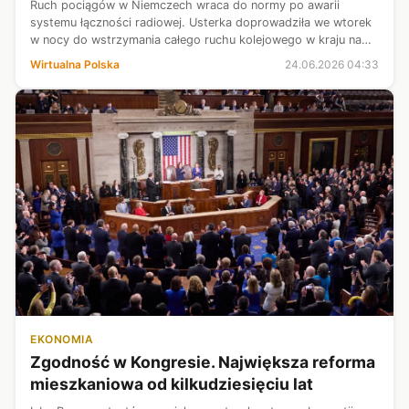
Ruch pociągów w Niemczech wraca do normy po awarii
systemu łączności radiowej. Usterka doprowadziła we wtorek
w nocy do wstrzymania całego ruchu kolejowego w kraju na
około dwie godziny. "Usterka została usunięta, a usługi są
Wirtualna Polska
24.06.2026 04:33
stopniowo przywracane" -...
EKONOMIA
Zgodność w Kongresie. Największa reforma
mieszkaniowa od kilkudziesięciu lat