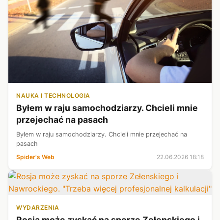
NAUKA I TECHNOLOGIA
Byłem w raju samochodziarzy. Chcieli mnie
przejechać na pasach
Byłem w raju samochodziarzy. Chcieli mnie przejechać na
pasach
Spider's Web
22.06.2026 18:18
WYDARZENIA
Rosja może zyskać na sporze Zełenskiego i