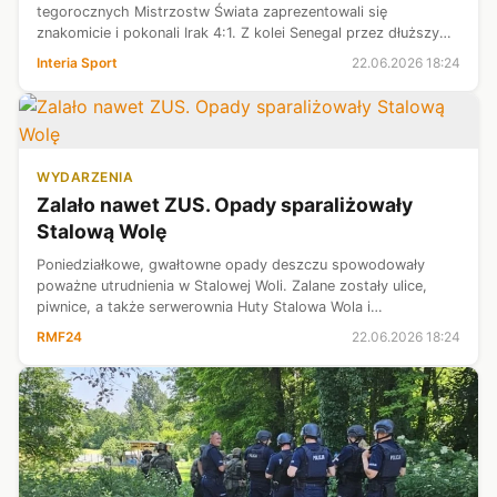
tegorocznych Mistrzostw Świata zaprezentowali się
znakomicie i pokonali Irak 4:1. Z kolei Senegal przez dłuższy
czas dzielnie trzymał się w spotkaniu z Francuzami, jednak
Interia Sport
22.06.2026 18:24
ostatecznie uległ im 1:3. Drużyna z ...
WYDARZENIA
Zalało nawet ZUS. Opady sparaliżowały
Stalową Wolę
Poniedziałkowe, gwałtowne opady deszczu spowodowały
poważne utrudnienia w Stalowej Woli. Zalane zostały ulice,
piwnice, a także serwerownia Huty Stalowa Wola i
pomieszczenia Zakładu Ubezpieczeń Społecznych. Strażacy
RMF24
22.06.2026 18:24
interweniowali ponad 40 razy.