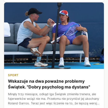
SPORT
Wskazuje na dwa poważne problemy
Świątek. "Dobry psycholog ma dystans"
Minęły trzy miesiące, odkąd Iga Świątek zmieniła trenera, ale
fajerwerków wciąż nie ma. Przełomu nie przyniósł jej ukochany
Roland Garros. Teraz jest więc liczenie na to, że lepszą wersję
Igi zobaczymy na trawie. W końcu rok temu wygrała