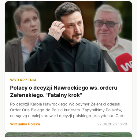
WYDARZENIA
Polacy o decyzji Nawrockiego ws. orderu
Zełenskiego. "Fatalny krok"
Po decyzji Karola Nawrockiego Wołodymyr Zełenski odesłał
Order Orła Białego do Polski kurierem. Zapytaliśmy Polaków,
co sądzą o całej sprawie i decyzji polskiego prezydenta. Choć
dominuje wyrozumiałość wobec kroku Nawrockiego, w tej
Wirtualna Polska
22.06.2026 18:28
sprawie są też zd...