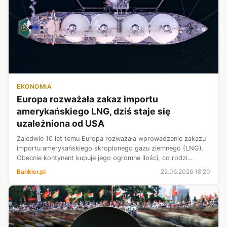
EKONOMIA
Europa rozważała zakaz importu
amerykańskiego LNG, dziś staje się
uzależniona od USA
Zaledwie 10 lat temu Europa rozważała wprowadzenie zakazu
importu amerykańskiego skroplonego gazu ziemnego (LNG).
Obecnie kontynent kupuje jego ogromne ilości, co rodzi
pytanie o gospodarcze i dyplomatyczne konsekwencje dla Unii
Bankier.pl
22.06.2026 18:20
Europejskiej - zauważ...