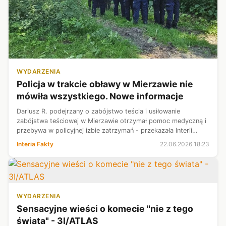
WYDARZENIA
Policja w trakcie obławy w Mierzawie nie
mówiła wszystkiego. Nowe informacje
Dariusz R. podejrzany o zabójstwo teścia i usiłowanie
zabójstwa teściowej w Mierzawie otrzymał pomoc medyczną i
przebywa w policyjnej izbie zatrzymań - przekazała Interii
policja. Mężczyzna przyznał się do winy. Policja ujawniła
Interia Fakty
22.06.2026 18:23
ponadto nowe informac...
WYDARZENIA
Sensacyjne wieści o komecie "nie z tego
świata" - 3I/ATLAS