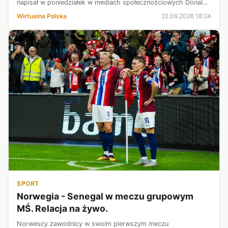
napisał w poniedziałek w mediach społecznościowych Donald
Tusk. Premier zacytował wypowiedź papieża Jana Pawła II z
Wirtualna Polska
22.06.2026 18:24
jego wizyty we...
SPORT
Norwegia - Senegal w meczu grupowym
MŚ. Relacja na żywo.
Norwescy zawodnicy w swoim pierwszym meczu