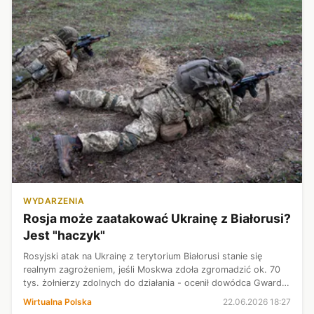
WYDARZENIA
Rosja może zaatakować Ukrainę z Białorusi?
Jest "haczyk"
Rosyjski atak na Ukrainę z terytorium Białorusi stanie się
realnym zagrożeniem, jeśli Moskwa zdoła zgromadzić ok. 70
tys. żołnierzy zdolnych do działania - ocenił dowódca Gwardii
Narodowej Ukrainy gen. mjr Ołeksandr Piwnenko. Dodał, że
Wirtualna Polska
22.06.2026 18:27
ukraińskie sił...