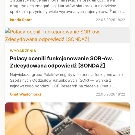
Siatkarscy kibice nie mogą narzekać na brak emocji. Trwa
drugi tydzień zmagań Ligi Narodów siatkarek, a niedzielne
spotkania przyniosły wiele wyrównanych pojedynków. Żadne z
dotychczasowych starć tego dnia nie zakończyło się w trzech
Interia Sport
22.06.2026 18:22
setach. Do zacię...
WYDARZENIA
Polacy ocenili funkcjonowanie SOR-ów.
Zdecydowana odpowiedź [SONDAŻ]
Największa grupa Polaków negatywnie ocenia funkcjonowanie
Szpitalnych Oddziałów Ratunkowych (SOR) — wynika z
najnowszego sondażu UCE Research na zlecenie Onetu.
Dobrego zdania o oddziałach jest znacznie mniej
Onet Wiadomości
22.06.2026 18:22
ankietowanych.