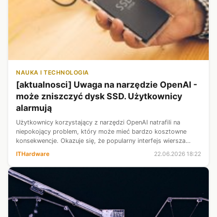
NAUKA I TECHNOLOGIA
[aktualnosci] Uwaga na narzędzie OpenAI -
może zniszczyć dysk SSD. Użytkownicy
alarmują
Użytkownicy korzystający z narzędzi OpenAI natrafili na
niepokojący problem, który może mieć bardzo kosztowne
konsekwencje. Okazuje się, że popularny interfejs wiersza
poleceń Codex CLI generuje gigantyczną liczbę operacji zapisu
ITHardware
22.06.2026 18:22
na dyskach SSD. Wedł...