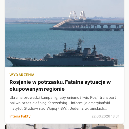
WYDARZENIA
Rosjanie w potrzasku. Fatalna sytuacja w
okupowanym regionie
Ukraina prowadzi kampanię, aby uniemożliwić Rosji transport
paliwa przez cieśninę Kerczeńską - informuje amerykański
Instytut Studiów nad Wojną (ISW). Jeden z ukraińskich
dowódców Robert "Magyar" Browdi sugerował, że siły Kijowa
Interia Fakty
22.06.2026 18:31
starają się osłabić z...