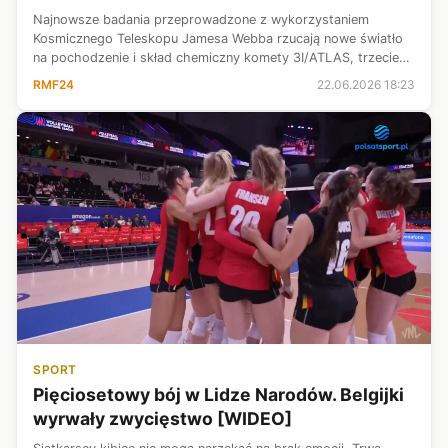
Najnowsze badania przeprowadzone z wykorzystaniem
Kosmicznego Teleskopu Jamesa Webba rzucają nowe światło
na pochodzenie i skład chemiczny komety 3I/ATLAS, trzeciego
w historii, potwierdzonego obiektu tego typu, który przybył
RMF24
22.06.2026 18:23
do nas spoza Układu Słon...
SPORT
Pięciosetowy bój w Lidze Narodów. Belgijki
wyrwały zwycięstwo [WIDEO]