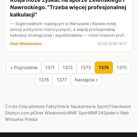
Nawrockiego. "Trzeba więcej profesjonalnej
kalkulacji"
— Sugerowałbym rządzącym w Warszawie i Kijowie mniej
emocji polityczno-historycznych, a więcej profesjonalnej
kalkulacji strategicznej i współdziałania — mówi Onetowi prof.
Dariusz Kozerawski, ekspert do spraw międzynarodowych i
Onet Wiadomości
22.06.2026 18:17
bezpieczeństwa. Ekspe...
« Poprzednia
1371
1372
1373
1374
1375
1376
1377
Następna »
Źródła:
Chip.pl
Interia Fakty
Interia Nauka
Interia Sport
ITHardware
Olsztyn.com.pl
Onet Wiadomości
RMF Sport
RMF24
Spider's Web
Wirtualna Polska