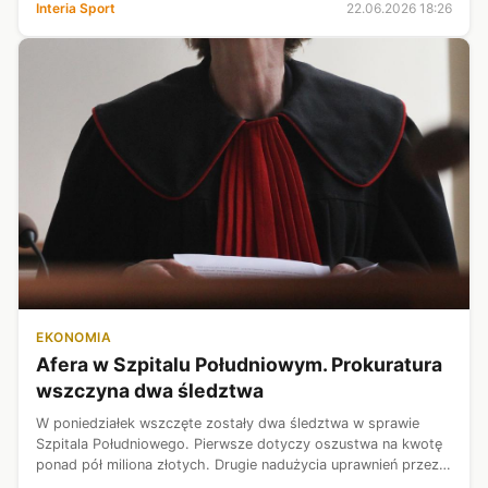
Interia Sport
22.06.2026 18:26
Wimbledon, a...
EKONOMIA
Afera w Szpitalu Południowym. Prokuratura
wszczyna dwa śledztwa
W poniedziałek wszczęte zostały dwa śledztwa w sprawie
Szpitala Południowego. Pierwsze dotyczy oszustwa na kwotę
ponad pół miliona złotych. Drugie nadużycia uprawnień przez
funkcjonariusza publicznego – poinformował w poniedziałek