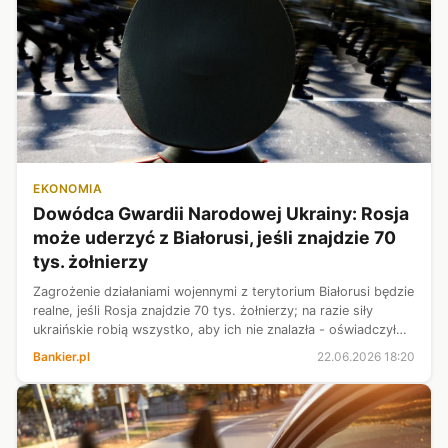
EKONOMIA
Dowódca Gwardii Narodowej Ukrainy: Rosja
może uderzyć z Białorusi, jeśli znajdzie 70
tys. żołnierzy
Zagrożenie działaniami wojennymi z terytorium Białorusi będzie
realne, jeśli Rosja znajdzie 70 tys. żołnierzy; na razie siły
ukraińskie robią wszystko, aby ich nie znalazła - oświadczył
dowódca Gwardii Narodowej Ukrainy, generał major Ołeksandr
Bankier.pl
22.06.2026 18:20
Piwne...