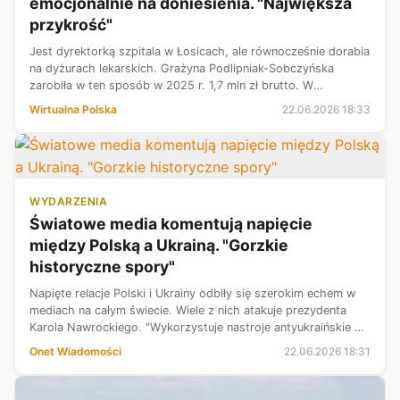
emocjonalnie na doniesienia. "Największa
przykrość"
Jest dyrektorką szpitala w Łosicach, ale równocześnie dorabia
na dyżurach lekarskich. Grażyna Podlipniak-Sobczyńska
zarobiła w ten sposób w 2025 r. 1,7 mln zł brutto. W
miastrozmowie z WP mówi, że to pracoholizm, ale
Wirtualna Polska
22.06.2026 18:33
równocześnie zaznacza, że gdyby n...
WYDARZENIA
Światowe media komentują napięcie
między Polską a Ukrainą. "Gorzkie
historyczne spory"
Napięte relacje Polski i Ukrainy odbiły się szerokim echem w
mediach na całym świecie. Wiele z nich atakuje prezydenta
Karola Nawrockiego. "Wykorzystuje nastroje antyukraińskie do
osiągnięcia korzyści wyborczych" — komentuje amerykańska
Onet Wiadomości
22.06.2026 18:31
stacja CNN.