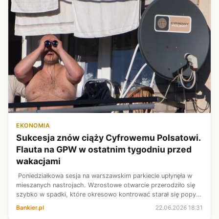
EKONOMIA
Sukcesja znów ciąży Cyfrowemu Polsatowi.
Flauta na GPW w ostatnim tygodniu przed
wakacjami
Poniedziałkowa sesja na warszawskim parkiecie upłynęła w
mieszanych nastrojach. Wzrostowe otwarcie przerodziło się
szybko w spadki, które okresowo kontrować starał się popyt.
Brak obranego kierunku kojarzyć się może z wakacyjną flautą,
Bankier.pl
22.06.2026 18:31
co sugerować ...