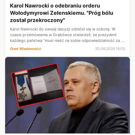
Karol Nawrocki o odebraniu orderu
Wołodymyrowi Zełenskiemu. "Próg bólu
został przekroczony"
Karol Nawrocki do swojej decyzji odniósł się w sobotę. W
czasie przemówienia w Grabówce stwierdził, że prezydent
każdego państwa "musi nieść na sobie odpowiedzialność za to
co było, za to co jest dzisiaj i za to co będzie w przyszłości".
Onet Wiadomości
20.06.2026 16:05