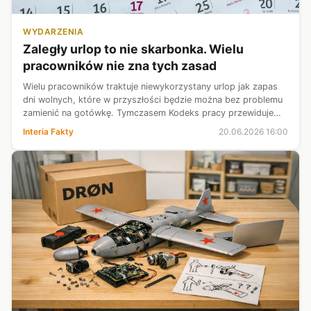
WYDARZENIA
Zaległy urlop to nie skarbonka. Wielu
pracowników nie zna tych zasad
Wielu pracowników traktuje niewykorzystany urlop jak zapas
dni wolnych, które w przyszłości będzie można bez problemu
zamienić na gotówkę. Tymczasem Kodeks pracy przewiduje
takie rozwiązanie tylko w ściśle określonych sytuacjach.
Interia Fakty
20.06.2026 16:00
Wyjaśniamy, kiedy pr...