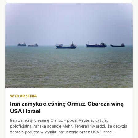
WYDARZENIA
Iran zamyka cieśninę Ormuz. Obarcza winą
USA i Izrael
Iran zamknął cieśninę Ormuz - podał Reuters, cytując
półoficjalną irańską agencję Mehr. Teheran twierdzi, że decyzja
została podjęta w wyniku naruszenia przez USA i Izrael
podpisanego w tym tygodniu porozumienia o zawieszeniu