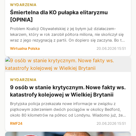
WYDARZENIA
Śmiertelna dla KO pułapka elitaryzmu
[OPINIA]
Problem Koalicji Obywatelskiej z jej byłym już działaczem-
lekarzem, który w rok zarobił półtora miliona, nie skończył się
wraz z jego rezygnacją z partii. On dopiero się zaczyna. Bo ta
afera idealnie wpisuje się w opowieść opozycji o KO jako partii
Wirtualna Polska
20.06.2026 15:51
e...
WYDARZENIA
9 osób w stanie krytycznym. Nowe fakty ws.
katastrofy kolejowej w Wielkiej Brytanii
Brytyjska policja przekazała nowe informacje w związku z
piątkowym zderzeniem dwóch pociągów w okolicy Bedford,
około 80 kilometrów na północ od Londynu. Wiadomo już, że
ofiara śmiertelna to maszynista jednego ze składów. 9 osób
RMF24
20.06.2026 15:51
rannych jest w stanie...