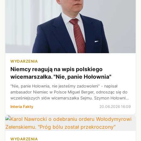
WYDARZENIA
Niemcy reagują na wpis polskiego
wicemarszałka. "Nie, panie Hołownia"
"Nie, panie Hołownia, nie jesteśmy zadowoleni" - napisał
ambasador Niemiec w Polsce Miguel Berger, odnosząc się do
wcześniejszych słów wicemarszałka Sejmu. Szymon Hołownia
w swoim wpisie ocenił bowiem, że decyzja Karola
Interia Fakty
20.06.2026 16:09
Nawrockiego w sprawie Orderu O...
WYDARZENIA