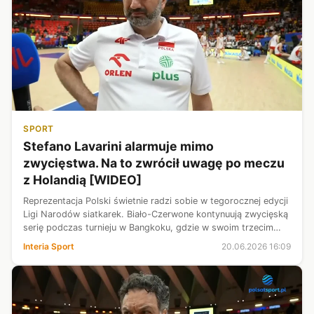
SPORT
Stefano Lavarini alarmuje mimo
zwycięstwa. Na to zwrócił uwagę po meczu
z Holandią [WIDEO]
Reprezentacja Polski świetnie radzi sobie w tegorocznej edycji
Ligi Narodów siatkarek. Biało-Czerwone kontynuują zwycięską
serię podczas turnieju w Bangkoku, gdzie w swoim trzecim
meczu pokonały Holandię 3:1. Mimo wygranej trener Stefano
Interia Sport
20.06.2026 16:09
Lavarini po ...