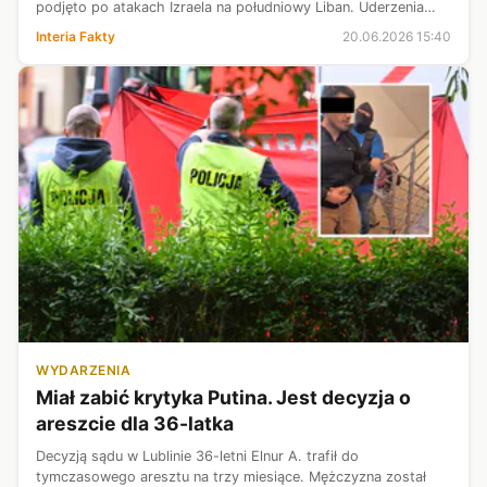
podjęto po atakach Izraela na południowy Liban. Uderzenia
strona irańska określiła jako "naruszenie porozumienia między
Interia Fakty
20.06.2026 15:40
Teheranem a Waszyngton...
WYDARZENIA
Miał zabić krytyka Putina. Jest decyzja o
areszcie dla 36-latka
Decyzją sądu w Lublinie 36-letni Elnur A. trafił do
tymczasowego aresztu na trzy miesiące. Mężczyzna został