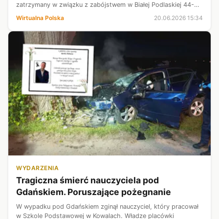
zatrzymany w związku z zabójstwem w Białej Podlaskiej 44-
letniego Rosjanina. Podczas przesłuchania w prokuraturze nie
Wirtualna Polska
20.06.2026 15:34
przyznał się do winy. Od...
WYDARZENIA
Tragiczna śmierć nauczyciela pod
Gdańskiem. Poruszające pożegnanie
W wypadku pod Gdańskiem zginął nauczyciel, który pracował
w Szkole Podstawowej w Kowalach. Władze placówki