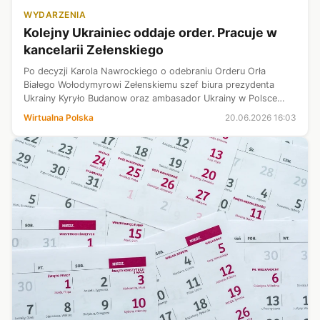
WYDARZENIA
Kolejny Ukrainiec oddaje order. Pracuje w
kancelarii Zełenskiego
Po decyzji Karola Nawrockiego o odebraniu Orderu Orła
Białego Wołodymyrowi Zełenskiemu szef biura prezydenta
Ukrainy Kyryło Budanow oraz ambasador Ukrainy w Polsce
Wasyl Bodnar zrzekli się polskich orderów zasługi. Do tego
Wirtualna Polska
20.06.2026 16:03
grona dołączył także Igor Ż...