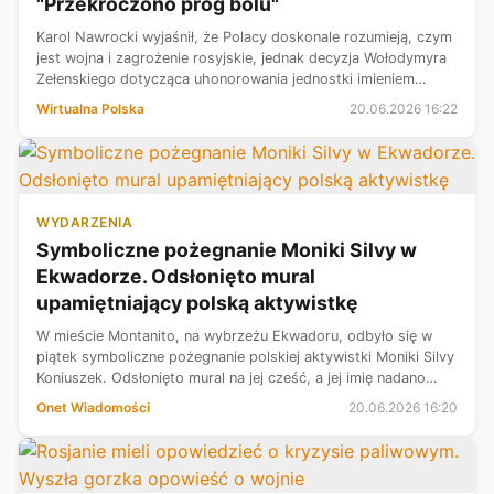
"Przekroczono próg bólu"
Karol Nawrocki wyjaśnił, że Polacy doskonale rozumieją, czym
jest wojna i zagrożenie rosyjskie, jednak decyzja Wołodymyra
Zełenskiego dotycząca uhonorowania jednostki imieniem
"Bohaterów UPA" sprawiła, że "próg bólu został
Wirtualna Polska
20.06.2026 16:22
przekroczony". Prezydent wy...
WYDARZENIA
Symboliczne pożegnanie Moniki Silvy w
Ekwadorze. Odsłonięto mural
upamiętniający polską aktywistkę
W mieście Montanito, na wybrzeżu Ekwadoru, odbyło się w
piątek symboliczne pożegnanie polskiej aktywistki Moniki Silvy
Koniuszek. Odsłonięto mural na jej cześć, a jej imię nadano
jednej z ulic w dzielnicy Tigrillo, gdzie mieszkała — przekazali
Onet Wiadomości
20.06.2026 16:20
PAP uc...