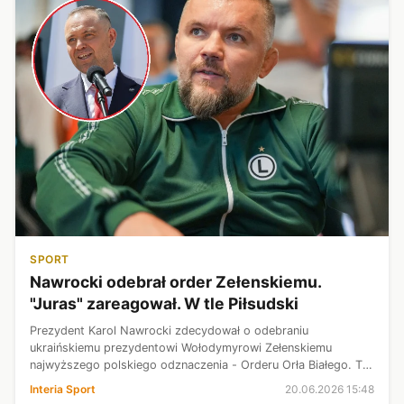
SPORT
Nawrocki odebrał order Zełenskiemu.
"Juras" zareagował. W tle Piłsudski
Prezydent Karol Nawrocki zdecydował o odebraniu
ukraińskiemu prezydentowi Wołodymyrowi Zełenskiemu
najwyższego polskiego odznaczenia - Orderu Orła Białego. To
pokłosie nazwania jednej z ukraińskich jednostek wojskowych
Interia Sport
20.06.2026 15:48
imieniem "bohaterów UPA". Cała ...