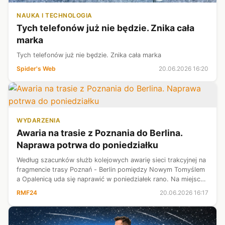
NAUKA I TECHNOLOGIA
Tych telefonów już nie będzie. Znika cała
marka
Tych telefonów już nie będzie. Znika cała marka
Spider's Web
20.06.2026 16:20
WYDARZENIA
Awaria na trasie z Poznania do Berlina.
Naprawa potrwa do poniedziałku
​Według szacunków służb kolejowych awarię sieci trakcyjnej na
fragmencie trasy Poznań - Berlin pomiędzy Nowym Tomyślem
a Opalenicą uda się naprawić w poniedziałek rano. Na miejsce
usterki skierowano dwa pociągi sieciowe. Przez awarię część
RMF24
20.06.2026 16:17
składów da...