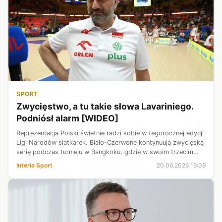
SPORT
Zwycięstwo, a tu takie słowa Lavariniego.
Podniósł alarm [WIDEO]
Reprezentacja Polski świetnie radzi sobie w tegorocznej edycji
Ligi Narodów siatkarek. Biało-Czerwone kontynuują zwycięską
serię podczas turnieju w Bangkoku, gdzie w swoim trzecim
meczu pokonały Holandię 3:1. Mimo wygranej trener Stefano
Interia Sport
20.06.2026 16:09
Lavarini po ...