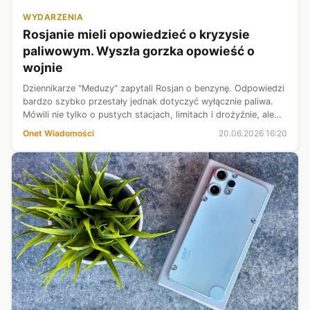
WYDARZENIA
Rosjanie mieli opowiedzieć o kryzysie
paliwowym. Wyszła gorzka opowieść o
wojnie
Dziennikarze "Meduzy" zapytali Rosjan o benzynę. Odpowiedzi
bardzo szybko przestały jednak dotyczyć wyłącznie paliwa.
Mówili nie tylko o pustych stacjach, limitach i drożyźnie, ale
także o wojnie, która coraz mocniej wdziera się do ich
Onet Wiadomości
20.06.2026 16:20
codziennego ży...