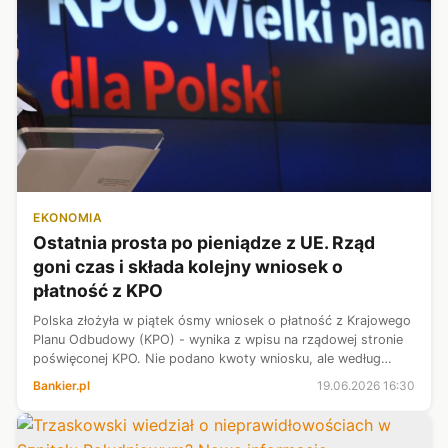
EKONOMIA
Ostatnia prosta po pieniądze z UE. Rząd
goni czas i składa kolejny wniosek o
płatność z KPO
Polska złożyła w piątek ósmy wniosek o płatność z Krajowego
Planu Odbudowy (KPO) - wynika z wpisu na rządowej stronie
poświęconej KPO. Nie podano kwoty wniosku, ale według
wcześniejszych zapowiedzi MFiPR miało to być ok. 8 mld
Bankier.pl
19.06.2026 16:30
euro.