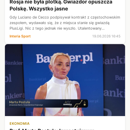
Rosja nie była plotką. Gwiazdor opuszcza
Polskę. Wszystko jasne
Gdy Luciano de Cecco podpisywał kontrakt z częstochowskim
zespołem, wydawało się, że z miejsca stanie się gwiazdą
PlusLigi. Nic z tego jednak nie wyszło. Utalentowany
rozgrywający nie zagrał imponującego sezonu, a po roku
Interia Sport
19.06.2026 16:45
zdecydował się opuścić Polsk...
EKONOMIA