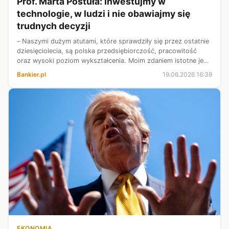
Prof. Marta Postuła: Inwestujmy w
technologie, w ludzi i nie obawiajmy się
trudnych decyzji
– Naszymi dużym atutami, które sprawdziły się przez ostatnie
dziesięciolecia, są polska przedsiębiorczość, pracowitość
oraz wysoki poziom wykształcenia. Moim zdaniem istotne jest,
aby być odważnym i korzystać z szans, które się rodzą. Szans
Bankier.pl
19.06.2026 16:39
w kontekś...
EKONOMIA