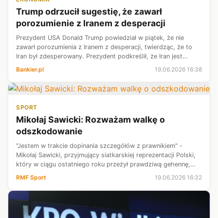
Trump odrzucił sugestię, że zawarł
porozumienie z Iranem z desperacji
Prezydent USA Donald Trump powiedział w piątek, że nie
zawarł porozumienia z Iranem z desperacji, twierdząc, że to
Iran był zdesperowany. Prezydent podkreślił, że Iran jest
„skończony” i nie dostanie od USA ani centa.
Bankier.pl
19.06.2026 16:38
SPORT
Mikołaj Sawicki: Rozważam walkę o
odszkodowanie
"Jestem w trakcie dopinania szczegółów z prawnikiem" -
Mikołaj Sawicki, przyjmujący siatkarskiej reprezentacji Polski,
który w ciągu ostatniego roku przeżył prawdziwą gehennę,
zapowiada w RMF FM walkę o odszkodowanie. Po tym jak
RMF Sport
19.06.2026 16:32
został, jak się późni...