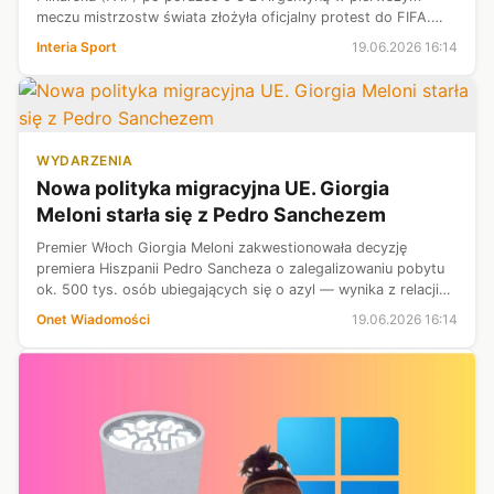
meczu mistrzostw świata złożyła oficjalny protest do FIFA.
Powód? Brak czerwonej kartki dla Lionela Messiego za
Interia Sport
19.06.2026 16:14
potencjalne przewinienie z 3...
WYDARZENIA
Nowa polityka migracyjna UE. Giorgia
Meloni starła się z Pedro Sanchezem
Premier Włoch Giorgia Meloni zakwestionowała decyzję
premiera Hiszpanii Pedro Sancheza o zalegalizowaniu pobytu
ok. 500 tys. osób ubiegających się o azyl — wynika z relacji
trzech unijnych dyplomatów i jednego urzędnika UE. Do
Onet Wiadomości
19.06.2026 16:14
starcia doszło podczas ...