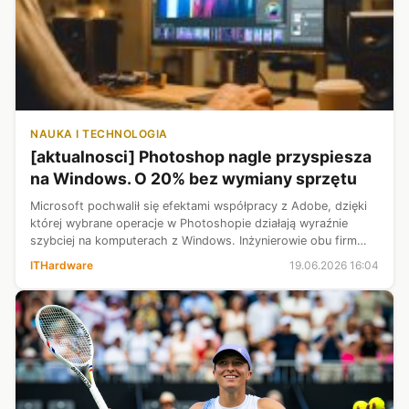
NAUKA I TECHNOLOGIA
[aktualnosci] Photoshop nagle przyspiesza
na Windows. O 20% bez wymiany sprzętu
Microsoft pochwalił się efektami współpracy z Adobe, dzięki
której wybrane operacje w Photoshopie działają wyraźnie
szybciej na komputerach z Windows. Inżynierowie obu firm
skupili się nie na samej aplikacji, lecz na sposobie jej
ITHardware
19.06.2026 16:04
kompilowania i właśn...