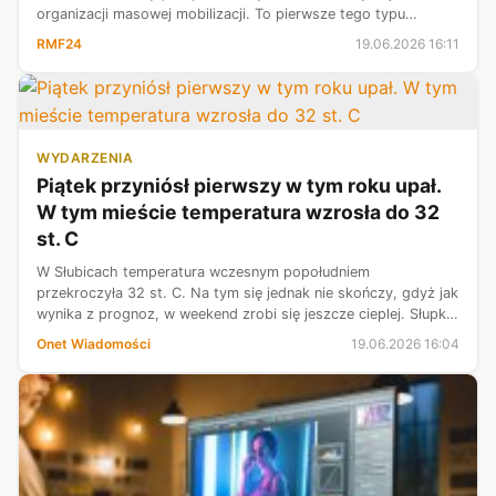
organizacji masowej mobilizacji. To pierwsze tego typu
działania od czasu ogólnokrajowej mobilizacji w 2022 roku.
RMF24
19.06.2026 16:11
WYDARZENIA
Piątek przyniósł pierwszy w tym roku upał.
W tym mieście temperatura wzrosła do 32
st. C
W Słubicach temperatura wczesnym popołudniem
przekroczyła 32 st. C. Na tym się jednak nie skończy, gdyż jak
wynika z prognoz, w weekend zrobi się jeszcze cieplej. Słupki
rtęci mogą powędrować nawet do 35 st. C.
Onet Wiadomości
19.06.2026 16:04