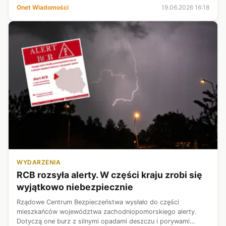
poseł KO, który złożył wniosek o ukaranie prezesa PiS, ale też
Onet Wiadomości
19.06.2026 16:18
Przemysława Czarnka.
WYDARZENIA
RCB rozsyła alerty. W części kraju zrobi się
wyjątkowo niebezpiecznie
Rządowe Centrum Bezpieczeństwa wysłało do części
mieszkańców województwa zachodniopomorskiego alerty.
Dotyczą one burz z silnymi opadami deszczu i porywami