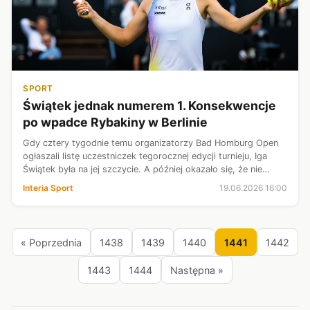
SPORT
Świątek jednak numerem 1. Konsekwencje
po wpadce Rybakiny w Berlinie
Gdy cztery tygodnie temu organizatorzy Bad Homburg Open
ogłaszali listę uczestniczek tegorocznej edycji turnieju, Iga
Świątek była na jej szczycie. A później okazało się, że nie
zostanie jednak rozstawiona z "1". Z wnioskiem o dopisanie do
Interia Sport
19.06.2026 16:00
listy wyst...
« Poprzednia
1438
1439
1440
1441
1442
1443
1444
Następna »