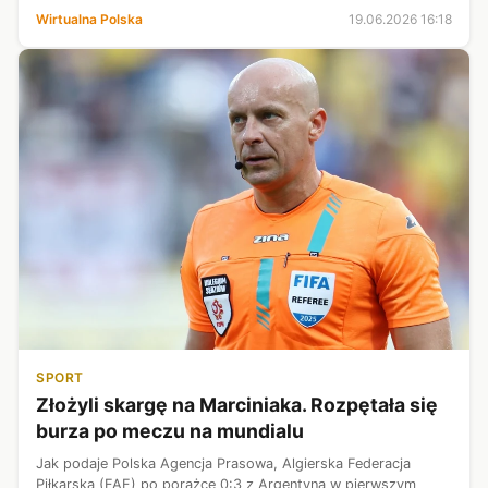
wiatru. W tej części Polski zrobi się wyjątkowo niebezpiecznie,
Wirtualna Polska
19.06.2026 16:18
co ma związek z nadciągającą n...
SPORT
Złożyli skargę na Marciniaka. Rozpętała się
burza po meczu na mundialu
Jak podaje Polska Agencja Prasowa, Algierska Federacja
Piłkarska (FAF) po porażce 0:3 z Argentyną w pierwszym