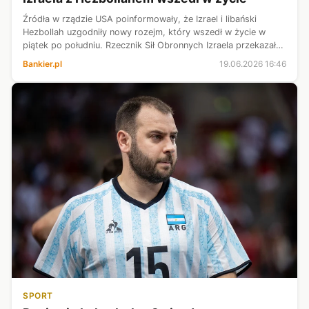
Źródła w rządzie USA poinformowały, że Izrael i libański
Hezbollah uzgodniły nowy rozejm, który wszedł w życie w
piątek po południu. Rzecznik Sił Obronnych Izraela przekazał
jednak, że izraelscy żołnierze pozostaną w Libanie w „strefie
Bankier.pl
19.06.2026 16:46
buforowej”, ta...
SPORT