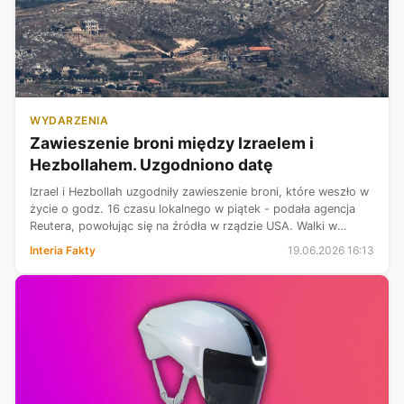
WYDARZENIA
Zawieszenie broni między Izraelem i
Hezbollahem. Uzgodniono datę
Izrael i Hezbollah uzgodniły zawieszenie broni, które weszło w
życie o godz. 16 czasu lokalnego w piątek - podała agencja
Reutera, powołując się na źródła w rządzie USA. Walki w
Libanie stanowią zagrożenie dla porozumienia między Iranem a
Interia Fakty
19.06.2026 16:13
Amerykanami...