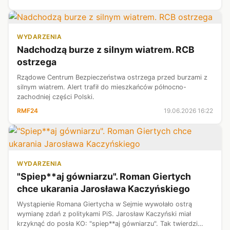
Berlin do szuk...
WYDARZENIA
Nadchodzą burze z silnym wiatrem. RCB
ostrzega
Rządowe Centrum Bezpieczeństwa ostrzega przed burzami z
silnym wiatrem. Alert trafił do mieszkańców północno-
zachodniej części Polski.
RMF24
19.06.2026 16:22
WYDARZENIA
"Spiep**aj gówniarzu". Roman Giertych
chce ukarania Jarosława Kaczyńskiego
Wystąpienie Romana Giertycha w Sejmie wywołało ostrą
wymianę zdań z politykami PiS. Jarosław Kaczyński miał
krzyknąć do posła KO: "spiep**aj gówniarzu". Tak twierdzi