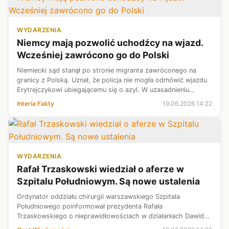
WYDARZENIA
Niemcy mają pozwolić uchodźcy na wjazd.
Wcześniej zawrócono go do Polski
Niemiecki sąd stanął po stronie migranta zawróconego na
granicy z Polską. Uznał, że policja nie mogła odmówić wjazdu
Erytrejczykowi ubiegającemu się o azyl. W uzasadnieniu
decyzji wskazano na konieczność stosowania procedury
Interia Fakty
19.06.2026 14:22
dublińskiej. "Po raz kole...
WYDARZENIA
Rafał Trzaskowski wiedział o aferze w
Szpitalu Południowym. Są nowe ustalenia
Ordynator oddziału chirurgii warszawskiego Szpitala
Południowego poinformował prezydenta Rafała
Trzaskowskiego o nieprawidłowościach w działaniach Dawida
Kacprzyka 19 lipca 2025 r. — informuje portal Zero.pl.