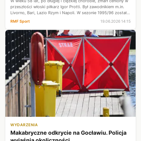
​W wieku 58 lat, po długiej i ciężkiej chorobie, zmarł ceniony w
przeszłości włoski piłkarz Igor Protti. Był zawodnikiem m.in.
Livorno, Bari, Lazio Rzym i Napoli. W sezonie 1995/96 został
najlepszym strzelcem włoskiej ekstraklasy, ex aequo z
RMF Sport
19.06.2026 14:15
Giuseppe...
WYDARZENIA
Makabryczne odkrycie na Gocławiu. Policja
wyjaśnia okoliczności