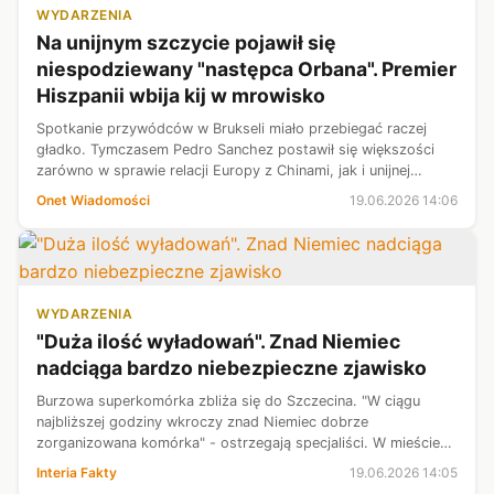
WYDARZENIA
Na unijnym szczycie pojawił się
niespodziewany "następca Orbana". Premier
Hiszpanii wbija kij w mrowisko
Spotkanie przywódców w Brukseli miało przebiegać raczej
gładko. Tymczasem Pedro Sanchez postawił się większości
zarówno w sprawie relacji Europy z Chinami, jak i unijnej
polityki migracyjnej.
Onet Wiadomości
19.06.2026 14:06
WYDARZENIA
"Duża ilość wyładowań". Znad Niemiec
nadciąga bardzo niebezpieczne zjawisko
Burzowa superkomórka zbliża się do Szczecina. "W ciągu
najbliższej godziny wkroczy znad Niemiec dobrze
zorganizowana komórka" - ostrzegają specjaliści. W mieście
można się spodziewać intensywnych ulew i porywistego
Interia Fakty
19.06.2026 14:05
wiatru. W Niemczech ta burza doprow...