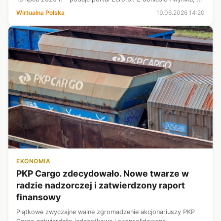
sygnał wysłał ówczesny ordynator chirurgii, a niespełna dwa
Wirtualna Polska
19.06.2026 14:20
miesiące później straci...
EKONOMIA
PKP Cargo zdecydowało. Nowe twarze w
radzie nadzorczej i zatwierdzony raport
finansowy
Piątkowe zwyczajne walne zgromadzenie akcjonariuszy PKP