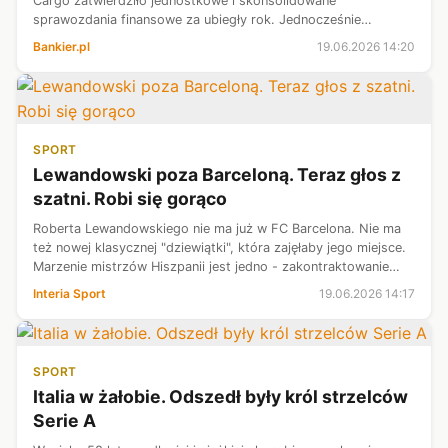
Cargo zatwierdziło jednostkowe i skonsolidowane
sprawozdania finansowe za ubiegły rok. Jednocześnie
powołało trzech członków rady nadzorczej - Michała
Bankier.pl
19.06.2026 14:20
Wnorowskiego, Marzenę Piszczek oraz Jacka M...
SPORT
Lewandowski poza Barceloną. Teraz głos z
szatni. Robi się gorąco
Roberta Lewandowskiego nie ma już w FC Barcelona. Nie ma
też nowej klasycznej "dziewiątki", która zajęłaby jego miejsce.
Marzenie mistrzów Hiszpanii jest jedno - zakontraktowanie
Juliana Alvareza. Władze klubu rozpoczęły już nawet starania
Interia Sport
19.06.2026 14:17
w tej spra...
SPORT
Italia w żałobie. Odszedł były król strzelców
Serie A