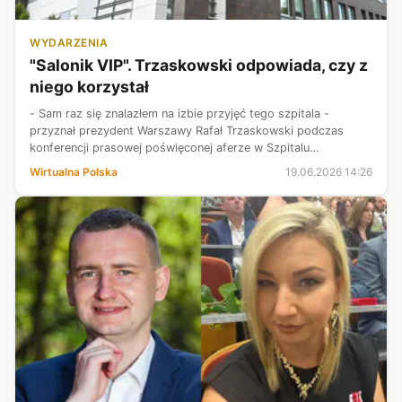
WYDARZENIA
"Salonik VIP". Trzaskowski odpowiada, czy z
niego korzystał
- Sam raz się znalazłem na izbie przyjęć tego szpitala -
przyznał prezydent Warszawy Rafał Trzaskowski podczas
konferencji prasowej poświęconej aferze w Szpitalu
Południowym. Stwierdził, że było to dwa lata temu, zanim
Wirtualna Polska
19.06.2026 14:26
Dawid Kacprzyk został koordynat...