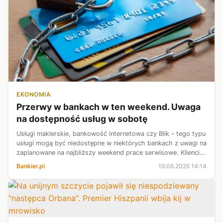
EKONOMIA
Przerwy w bankach w ten weekend. Uwaga
na dostępność usług w sobotę
Usługi maklerskie, bankowość internetowa czy Blik – tego typu
usługi mogą być niedostępne w niektórych bankach z uwagi na
zaplanowane na najbliższy weekend prace serwisowe. Klienci,
którzy chcą uniknąć trudności, powinni dokonać wszystkich
Bankier.pl
19.06.2026 14:14
transakcji...