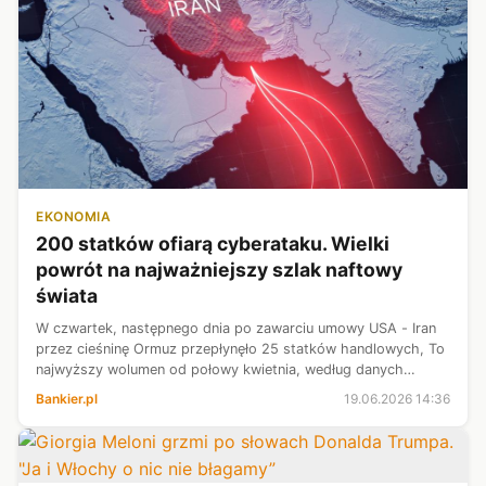
EKONOMIA
200 statków ofiarą cyberataku. Wielki
powrót na najważniejszy szlak naftowy
świata
W czwartek, następnego dnia po zawarciu umowy USA - Iran
przez cieśninę Ormuz przepłynęło 25 statków handlowych, To
najwyższy wolumen od połowy kwietnia, według danych
platformy śledzenia ruchu morskiego AXSMarine
Bankier.pl
19.06.2026 14:36
opublikowanych w piątek. Przed wojną...