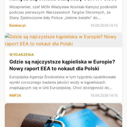
Wicepremier, szef MON Władysław Kosiniak-Kamysz podkreślił
podczas pierwszych Warszawskich Targów Obronnych, że
Stany Zjednoczone dały Polsce „zielone światło” do
rozpoczęcia szczegółowych negocjacji dotyczących
Bankier.pl
19.06.2026 14:15
utworzenia stałej bazy wojsk amerykańs...
WYDARZENIA
Gdzie są najczystsze kąpieliska w Europie?
Nowy raport EEA to nokaut dla Polski
Europejska Agencja Środowiska w tym tygodniu opublikowała
wyniki corocznego badania jakości wody w kąpieliskach
znajdujących się w Unii Europejskiej. Choć dostępność do
zbiorników ze świetną jakością wody we Wspólnocie jest
RMF24
19.06.2026 14:15
ogólnie wysoka, to dane z ...