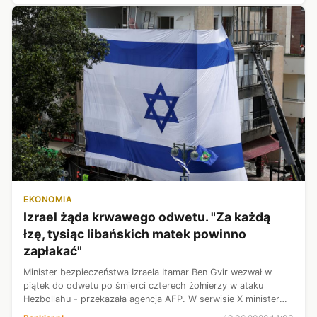
EKONOMIA
Izrael żąda krwawego odwetu. "Za każdą
łzę, tysiąc libańskich matek powinno
zapłakać"
Minister bezpieczeństwa Izraela Itamar Ben Gvir wezwał w
piątek do odwetu po śmierci czterech żołnierzy w ataku
Hezbollahu - przekazała agencja AFP. W serwisie X minister
oświadczył, że na Bliskim Wschodzie „nie wygrywa się