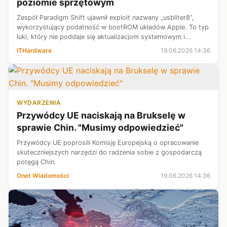
poziomie sprzętowym
Zespół Paradigm Shift ujawnił exploit nazwany „usbliter8”,
wykorzystujący podatność w bootROM układów Apple. To typ
luki, który nie poddaje się aktualizacjom systemowym i
pozostaje aktywny niezależnie od wersji iOS. Atak dotyczy
ITHardware
19.06.2026 14:36
urządzeń wyposażonych...
WYDARZENIA
Przywódcy UE naciskają na Brukselę w
sprawie Chin. "Musimy odpowiedzieć"
Przywódcy UE poprosili Komisję Europejską o opracowanie
skuteczniejszych narzędzi do radzenia sobie z gospodarczą
potęgą Chin.
Onet Wiadomości
19.06.2026 14:36