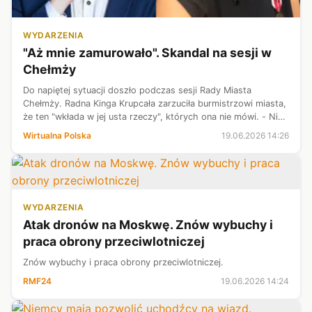
WYDARZENIA
"Aż mnie zamurowało". Skandal na sesji w
Chełmży
Do napiętej sytuacji doszło podczas sesji Rady Miasta
Chełmży. Radna Kinga Krupcała zarzuciła burmistrzowi miasta,
że ten "wkłada w jej usta rzeczy", których ona nie mówi. - Nie
ma takiej rzeczy, którą bym chciał w Pani usta włożyć -
Wirtualna Polska
19.06.2026 14:26
stwierdził w odp...
WYDARZENIA
Atak dronów na Moskwę. Znów wybuchy i
praca obrony przeciwlotniczej
Znów wybuchy i praca obrony przeciwlotniczej.
RMF24
19.06.2026 14:24