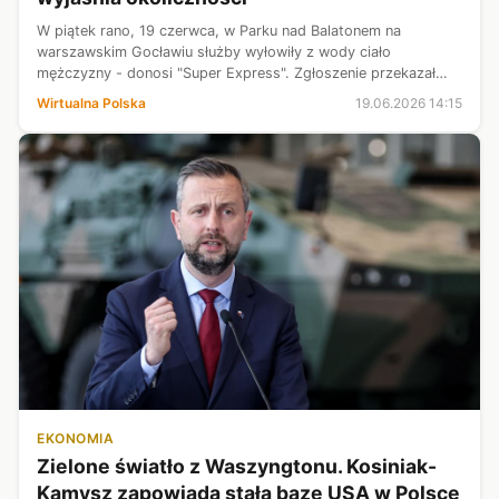
W piątek rano, 19 czerwca, w Parku nad Balatonem na
warszawskim Gocławiu służby wyłowiły z wody ciało
mężczyzny - donosi "Super Express". Zgłoszenie przekazał
spacerowicz. Policja pod nadzorem prokuratora ustala
Wirtualna Polska
19.06.2026 14:15
tożsamość zmarłego i sprawdza, jak dos...
EKONOMIA
Zielone światło z Waszyngtonu. Kosiniak-
Kamysz zapowiada stałą bazę USA w Polsce