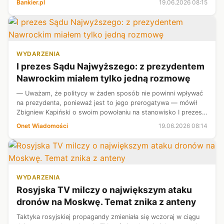
Bankier.pl
19.06.2026 08:15
WYDARZENIA
I prezes Sądu Najwyższego: z prezydentem
Nawrockim miałem tylko jedną rozmowę
— Uważam, że politycy w żaden sposób nie powinni wpływać
na prezydenta, ponieważ jest to jego prerogatywa — mówił
Zbigniew Kapiński o swoim powołaniu na stanowisko I prezesa
Sądu Najwyższego. Jak przyznał na antenie TVP Info, z głową
Onet Wiadomości
19.06.2026 08:14
państwa rozmawia...
WYDARZENIA
Rosyjska TV milczy o największym ataku
dronów na Moskwę. Temat znika z anteny
Taktyka rosyjskiej propagandy zmieniała się wczoraj w ciągu