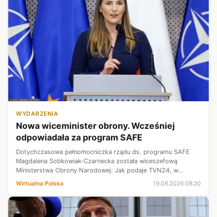
WYDARZENIA
Nowa wiceminister obrony. Wcześniej
odpowiadała za program SAFE
Dotychczasowa pełnomocniczka rządu ds. programu SAFE
Magdalena Sobkowiak-Czarnecka została wiceszefową
Ministerstwa Obrony Narodowej. Jak podaje TVN24, w
resorcie ma zajmować się zakupami dla armii.
Wirtualna Polska
19.06.2026 08:20