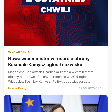
WYDARZENIA
Nowa wiceminister w resorcie obrony.
Kosiniak-Kamysz ogłosił nazwisko
Magdalena Sobkowiak-Czarnecka została wiceministrem
obrony narodowej. Zmiany personalne w MON ogłosił
Władysław Kosiniak-Kamysz. Polityk odpowiadała za
negocjowanie i wdrożenie programu SAFE. O rosnącym
Interia Fakty
19.06.2026 08:20
znaczeniu Sobkowiak-Czarneckiej mówili w progra...