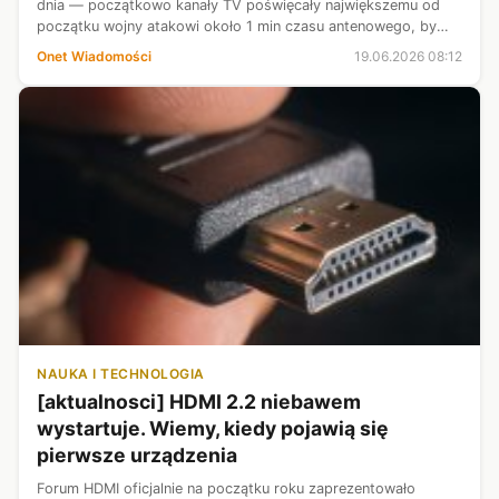
dnia — początkowo kanały TV poświęcały największemu od
początku wojny atakowi około 1 min czasu antenowego, by
potem całkowicie omijać temat. W głównych wydaniach
Onet Wiadomości
19.06.2026 08:12
wieczornych wiadomości TV n...
NAUKA I TECHNOLOGIA
[aktualnosci] HDMI 2.2 niebawem
wystartuje. Wiemy, kiedy pojawią się
pierwsze urządzenia
Forum HDMI oficjalnie na początku roku zaprezentowało