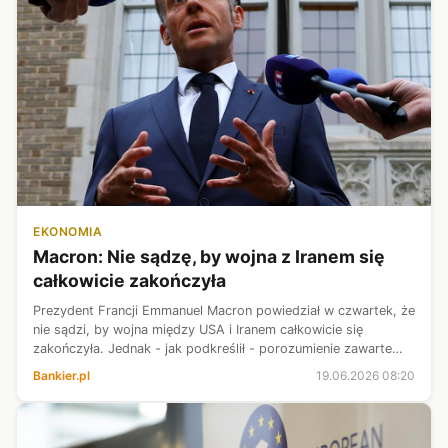
EKONOMIA
Macron: Nie sądzę, by wojna z Iranem się
całkowicie zakończyła
Prezydent Francji Emmanuel Macron powiedział w czwartek, że
nie sądzi, by wojna między USA i Iranem całkowicie się
zakończyła. Jednak - jak podkreślił - porozumienie zawarte
przez USA i Iran jest „dobrą rzeczą”, ponieważ pozwala na
Bankier.pl
19.06.2026 08:20
rozejm i ponowne o...