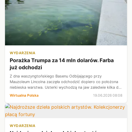
WYDARZENIA
Porażka Trumpa za 14 mln dolarów. Farba
już odchodzi
Z dna waszyngtońskiego Basenu Odbijającego przy
Mauzoleum Lincolna zaczęła odchodzić dopiero co położona
niebieska warstwa. Usterki wychodzą na jaw zaledwie kilka dni
po zakończeniu remontu i ponownym napełnieniu zbiornika.
Wirtualna Polska
19.06.2026 08:08
Całość kosztowała ponad 14...
WYDARZENIA