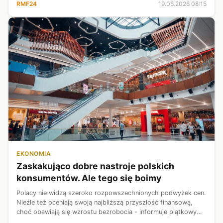
RMF24
19.06.2026 08:15
"Libację na skwerku".
EKONOMIA
Zaskakująco dobre nastroje polskich
konsumentów. Ale tego się boimy
Polacy nie widzą szeroko rozpowszechnionych podwyżek cen.
Nieźle też oceniają swoją najbliższą przyszłość finansową,
choć obawiają się wzrostu bezrobocia - informuje piątkowy
„Puls Biznesu”.