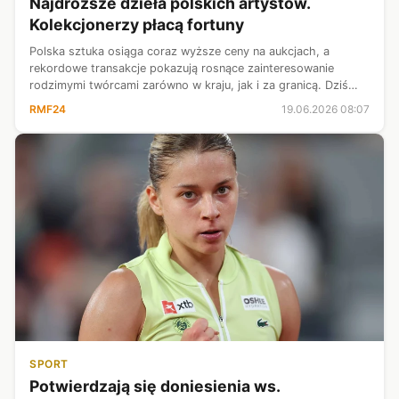
Najdroższe dzieła polskich artystów.
Kolekcjonerzy płacą fortuny
Polska sztuka osiąga coraz wyższe ceny na aukcjach, a
rekordowe transakcje pokazują rosnące zainteresowanie
rodzimymi twórcami zarówno w kraju, jak i za granicą. Dziś
najcenniejsze dzieła polskich artystów osiągają wartości
RMF24
19.06.2026 08:07
liczone nie w milionach, l...
SPORT
Potwierdzają się doniesienia ws.