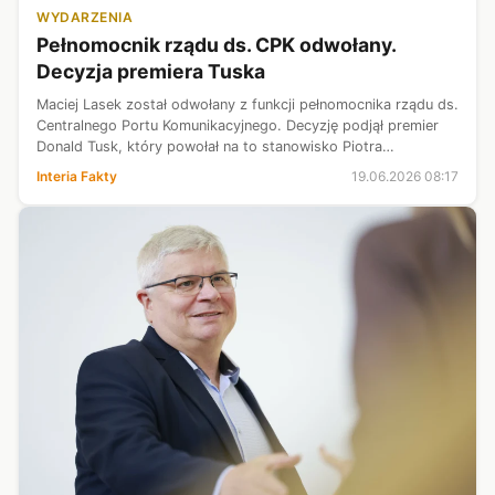
WYDARZENIA
Pełnomocnik rządu ds. CPK odwołany.
Decyzja premiera Tuska
Maciej Lasek został odwołany z funkcji pełnomocnika rządu ds.
Centralnego Portu Komunikacyjnego. Decyzję podjął premier
Donald Tusk, który powołał na to stanowisko Piotra
Malepszaka. Podsekretarz stanu w Ministerstwie Infrastruktury
Interia Fakty
19.06.2026 08:17
do tej pory był o...