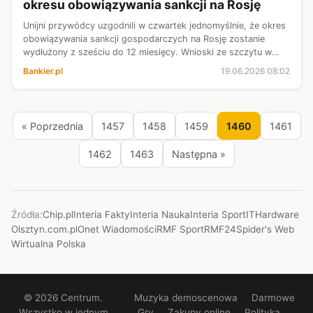
okresu obowiązywania sankcji na Rosję
Unijni przywódcy uzgodnili w czwartek jednomyślnie, że okres
obowiązywania sankcji gospodarczych na Rosję zostanie
wydłużony z sześciu do 12 miesięcy. Wnioski ze szczytu w
sprawie wsparcia dla Ukrainy po raz pierwszy od grudnia 2024
Bankier.pl
19.06.2026 08:02
r. przyjęło 27 li...
« Poprzednia
1457
1458
1459
1460
1461
1462
1463
Następna »
Źródła:
Chip.pl
Interia Fakty
Interia Nauka
Interia Sport
ITHardware
Olsztyn.com.pl
Onet Wiadomości
RMF Sport
RMF24
Spider's Web
Wirtualna Polska
© 2026 Centrum.
Muzyka demoscenowa
Darmowe
Wszystko w jednym
Gry
Zakupy online
Polityka