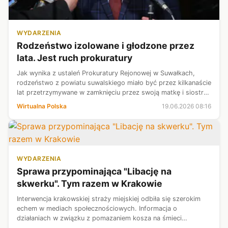
WYDARZENIA
Rodzeństwo izolowane i głodzone przez
lata. Jest ruch prokuratury
Jak wynika z ustaleń Prokuratury Rejonowej w Suwałkach,
rodzeństwo z powiatu suwalskiego miało być przez kilkanaście
lat przetrzymywane w zamknięciu przez swoją matkę i siostrę.
Śledczy przedstawili w czwartek zarzuty dwóm kobietom.
Wirtualna Polska
19.06.2026 08:16
Grozi im do 8 lat...
WYDARZENIA
Sprawa przypominająca "Libację na
skwerku". Tym razem w Krakowie
Interwencja krakowskiej straży miejskiej odbiła się szerokim
echem w mediach społecznościowych. Informacja o
działaniach w związku z pomazaniem kosza na śmieci
markerem na Prokocimiu przypomina legendarną wrocławską