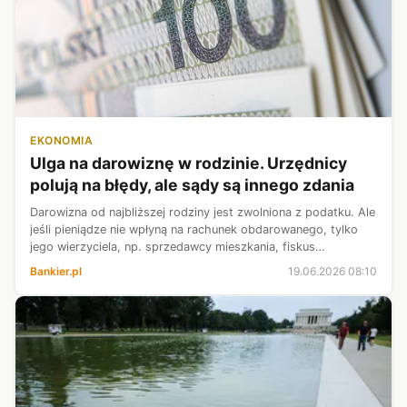
EKONOMIA
Ulga na darowiznę w rodzinie. Urzędnicy
polują na błędy, ale sądy są innego zdania
Darowizna od najbliższej rodziny jest zwolniona z podatku. Ale
jeśli pieniądze nie wpłyną na rachunek obdarowanego, tylko
jego wierzyciela, np. sprzedawcy mieszkania, fiskus
zakwestionuje ulgę. Sądy są w tej sprawie innego zdania -
Bankier.pl
19.06.2026 08:10
czytamy w piątkowe...