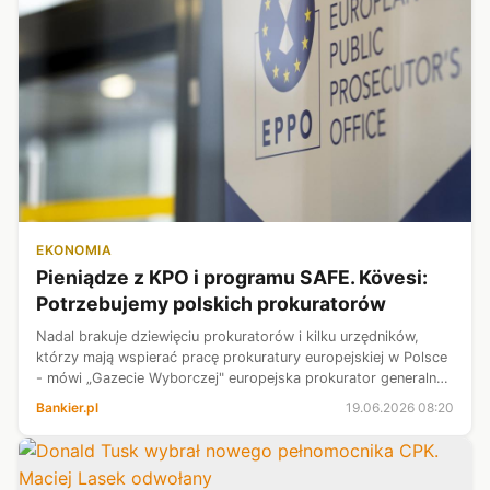
EKONOMIA
Pieniądze z KPO i programu SAFE. Kövesi:
Potrzebujemy polskich prokuratorów
Nadal brakuje dziewięciu prokuratorów i kilku urzędników,
którzy mają wspierać pracę prokuratury europejskiej w Polsce
- mówi „Gazecie Wyborczej" europejska prokurator generalna
Laura Kövesi. Mimo to współpracę z Polskę ocenia dobrze.
Bankier.pl
19.06.2026 08:20