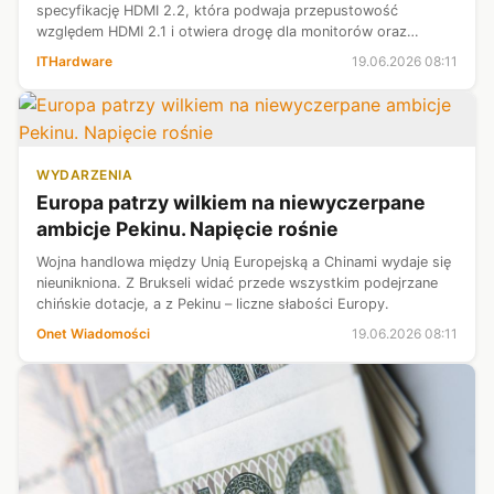
specyfikację HDMI 2.2, która podwaja przepustowość
względem HDMI 2.1 i otwiera drogę dla monitorów oraz
telewizorów o jeszcze wyższych rozdzielczościach i
ITHardware
19.06.2026 08:11
częstotliwościach odświeżania. Teraz dowi...
WYDARZENIA
Europa patrzy wilkiem na niewyczerpane
ambicje Pekinu. Napięcie rośnie
Wojna handlowa między Unią Europejską a Chinami wydaje się
nieunikniona. Z Brukseli widać przede wszystkim podejrzane
chińskie dotacje, a z Pekinu – liczne słabości Europy.
Onet Wiadomości
19.06.2026 08:11