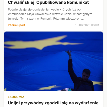
Chwalińskiej. Opublikowano komunikat
Potwierdzają się doniesienia, wedle których już po
Wimbledonie Maja Chwalińska weźmie udział w następnym
turnieju. Tym razem w Rumunii. Późnym wieczorem
organizatorzy opublikowali listę uczestniczek. Nazwisko Polki
Interia Sport
19.06.2026 08:03
znalazło się na niej wysoko, co ozn...
EKONOMIA
Unijni przywódcy zgodzili się na wydłużenie