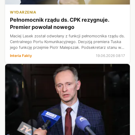
WYDARZENIA
Pełnomocnik rządu ds. CPK rezygnuje.
Premier powołał nowego
Maciej Lasek został odwołany z funkcji pełnomocnika rządu ds.
Centralnego Portu Komunikacyjnego. Decyzją premiera Tuska
jego funkcję przejmie Piotr Malepszak. Podsekretarz stanu w
Ministerstwie Infrastruktury do tej pory był odpowiedzialny za
Interia Fakty
19.06.2026 08:17
transpo...