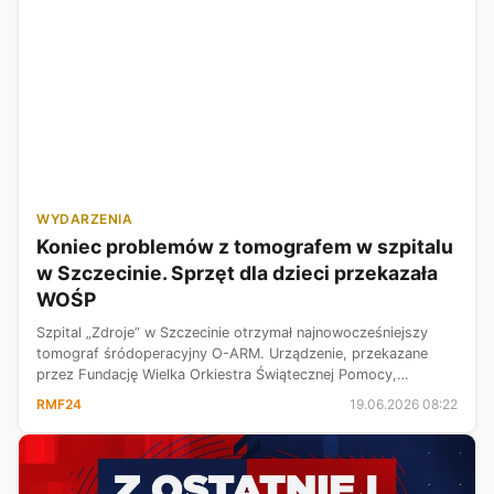
WYDARZENIA
Koniec problemów z tomografem w szpitalu
w Szczecinie. Sprzęt dla dzieci przekazała
WOŚP
Szpital „Zdroje” w Szczecinie otrzymał najnowocześniejszy
tomograf śródoperacyjny O-ARM. Urządzenie, przekazane
przez Fundację Wielka Orkiestra Świątecznej Pomocy,
umożliwi lekarzom wykonywanie skomplikowanych operacji z
RMF24
19.06.2026 08:22
niespotykaną dotąd precyzją i...