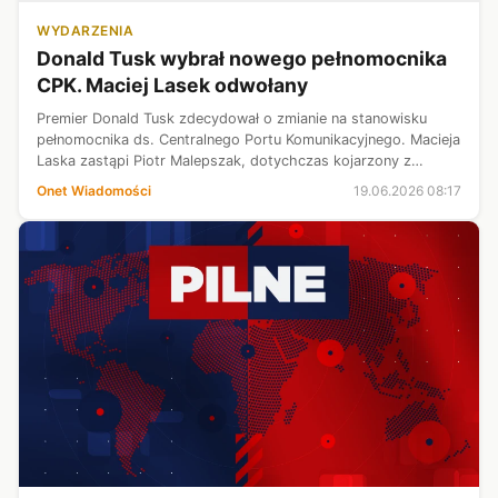
WYDARZENIA
Donald Tusk wybrał nowego pełnomocnika
CPK. Maciej Lasek odwołany
Premier Donald Tusk zdecydował o zmianie na stanowisku
pełnomocnika ds. Centralnego Portu Komunikacyjnego. Macieja
Laska zastąpi Piotr Malepszak, dotychczas kojarzony z
analizami i krytycznymi ocenami projektu CPK.
Onet Wiadomości
19.06.2026 08:17