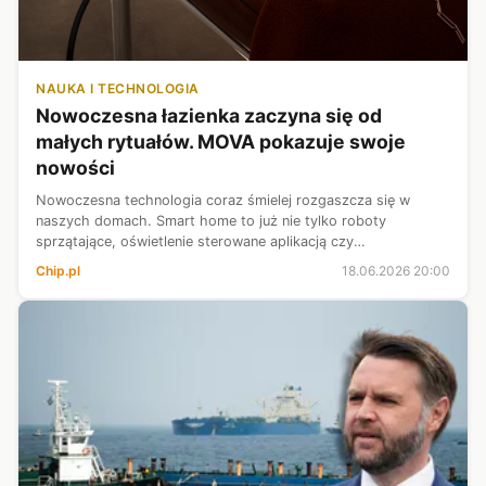
NAUKA I TECHNOLOGIA
Nowoczesna łazienka zaczyna się od
małych rytuałów. MOVA pokazuje swoje
nowości
Nowoczesna technologia coraz śmielej rozgaszcza się w
naszych domach. Smart home to już nie tylko roboty
sprzątające, oświetlenie sterowane aplikacją czy
zaawansowane systemy bezpieczeństwa. To również suszarki
Chip.pl
18.06.2026 20:00
do włosów, szczoteczki do zębów czy naw...