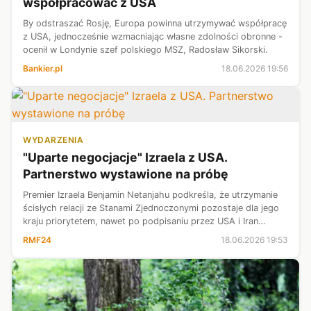
współpracować z USA
By odstraszać Rosję, Europa powinna utrzymywać współpracę
z USA, jednocześnie wzmacniając własne zdolności obronne -
ocenił w Londynie szef polskiego MSZ, Radosław Sikorski.
Bankier.pl
18.06.2026 19:56
WYDARZENIA
"Uparte negocjacje" Izraela z USA.
Partnerstwo wystawione na próbę
Premier Izraela Benjamin Netanjahu podkreśla, że utrzymanie
ścisłych relacji ze Stanami Zjednoczonymi pozostaje dla jego
kraju priorytetem, nawet po podpisaniu przez USA i Iran
historycznego porozumienia pokojowego. Tel Awiw nie
RMF24
18.06.2026 19:53
zamierza jednak rezyg...