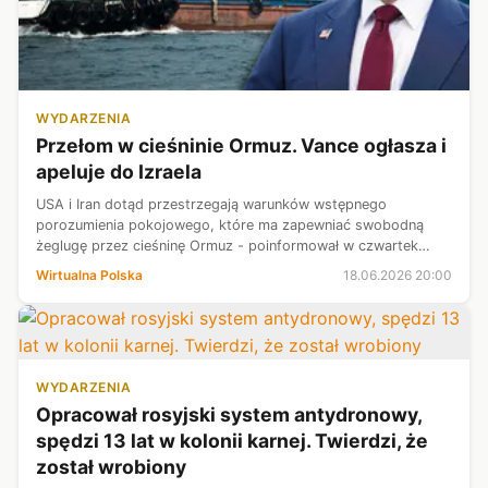
WYDARZENIA
Przełom w cieśninie Ormuz. Vance ogłasza i
apeluje do Izraela
USA i Iran dotąd przestrzegają warunków wstępnego
porozumienia pokojowego, które ma zapewniać swobodną
żeglugę przez cieśninę Ormuz - poinformował w czwartek
wiceprezydent USA J.D. Vance. Dodał, że liczy także na
Wirtualna Polska
18.06.2026 20:00
respektowanie ustaleń przez Izrael.
WYDARZENIA
Opracował rosyjski system antydronowy,
spędzi 13 lat w kolonii karnej. Twierdzi, że
został wrobiony