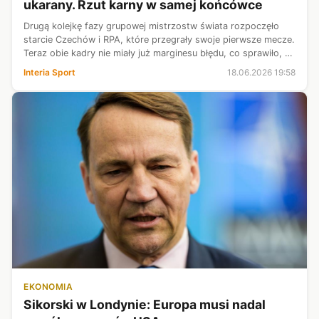
ukarany. Rzut karny w samej końcówce
Drugą kolejkę fazy grupowej mistrzostw świata rozpoczęło
starcie Czechów i RPA, które przegrały swoje pierwsze mecze.
Teraz obie kadry nie miały już marginesu błędu, co sprawiło, że
nasi południowi sąsiedzi błyskawicznie wyszli na prowadzenie.
Interia Sport
18.06.2026 19:58
RPA do...
EKONOMIA
Sikorski w Londynie: Europa musi nadal