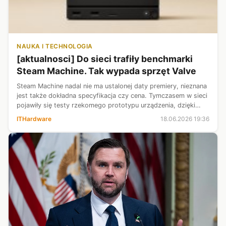
NAUKA I TECHNOLOGIA
[aktualnosci] Do sieci trafiły benchmarki
Steam Machine. Tak wypada sprzęt Valve
Steam Machine nadal nie ma ustalonej daty premiery, nieznana
jest także dokładna specyfikacja czy cena. Tymczasem w sieci
pojawiły się testy rzekomego prototypu urządzenia, dzięki
któremu mniej więcej możemy dowiedzieć się, czego należy
ITHardware
18.06.2026 19:36
oczekiwać. We...