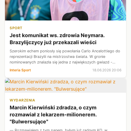
SPORT
Jest komunikat ws. zdrowia Neymara.
Brazylijczycy już przekazali wieści
Szerokim echem poniosły się powołania Carlo Ancelottiego do
reprezentacji Brazylii na mistrzostwa świata. W gronie
nominowanych znalazła się jedna z największych gwiazd -
Neymar. Mimo to nie miał on jeszcze okazji do gry na
Interia Sport
18.06.2026 20:06
mundialu, bowiem tuż przed...
WYDARZENIA
Marcin Kierwiński zdradza, o czym
rozmawiał z lekarzem-milionerem.
"Bulwersujące"
— Rozmawiałem z tym panem, byłym już radnym KO, w