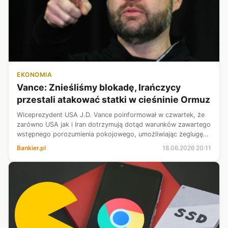
EKONOMIA
Vance: Znieśliśmy blokadę, Irańczycy
przestali atakować statki w cieśninie Ormuz
Wiceprezydent USA J.D. Vance poinformował w czwartek, że
zarówno USA jak i Iran dotrzymują dotąd warunków zawartego
wstępnego porozumienia pokojowego, umożliwiając żeglugę
przez cieśninę Ormuz. Dodał, że oczekuje, iż umowy będzie
Bankier.pl
18.06.2026 20:11
przestrzegać też Izr...