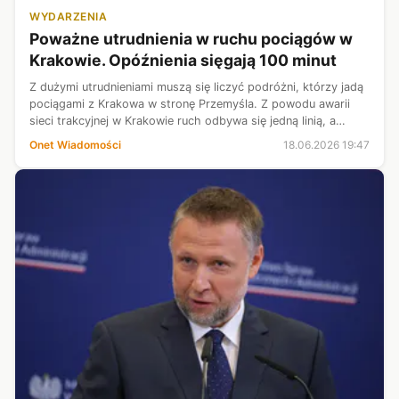
WYDARZENIA
Poważne utrudnienia w ruchu pociągów w
Krakowie. Opóźnienia sięgają 100 minut
Z dużymi utrudnieniami muszą się liczyć podróżni, którzy jadą
pociągami z Krakowa w stronę Przemyśla. Z powodu awarii
sieci trakcyjnej w Krakowie ruch odbywa się jedną linią, a
opóźnienia są bardzo duże.
Onet Wiadomości
18.06.2026 19:47