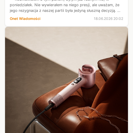
poniedziałek. Nie wywierałem na niego presji, ale uważam, że
jego rezygnacja z naszej partii była jedyną słuszną decyzją. Nie
mam żadnych wątpliwości, bo sprawa jest bulwersująca. Ta
Onet Wiadomości
18.06.2026 20:02
rozmowa była o ty...