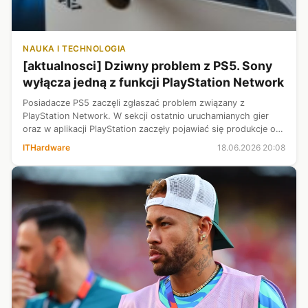
NAUKA I TECHNOLOGIA
[aktualnosci] Dziwny problem z PS5. Sony
wyłącza jedną z funkcji PlayStation Network
Posiadacze PS5 zaczęli zgłaszać problem związany z
PlayStation Network. W sekcji ostatnio uruchamianych gier
oraz w aplikacji PlayStation zaczęły pojawiać się produkcje o
tematyce erotycznej, mimo iż użytkownicy nigdy ich nie
ITHardware
18.06.2026 20:08
kupowali ani nie urucham...