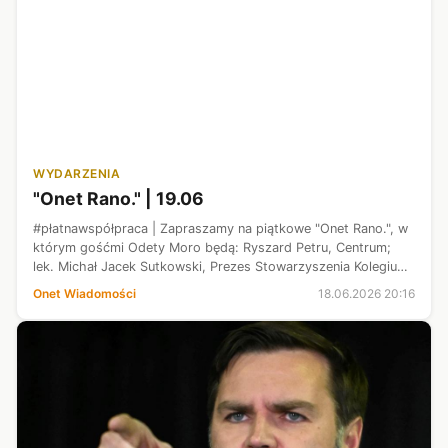
WYDARZENIA
"Onet Rano." | 19.06
#płatnawspółpraca | Zapraszamy na piątkowe "Onet Rano.", w
którym gośćmi Odety Moro będą: Ryszard Petru, Centrum;
lek. Michał Jacek Sutkowski, Prezes Stowarzyszenia Kolegium
Lekarzy Rodzinnych w Polsce; Jaśmina Marczewska, Onet
Onet Wiadomości
18.06.2026 20:16
Lifestyle; Adam Milwiw...