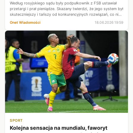
Według rosyjskiego sądu były podpułkownik z FSB ustawiał
przetargi i prał pieniądze. Skazany twierdzi, że jego system był
skuteczniejszy i tańszy od konkurencyjnych rozwiązań, co nie
podobało się "pewnym osobom".
Onet Wiadomości
18.06.2026 19:59
SPORT
Kolejna sensacja na mundialu, faworyt