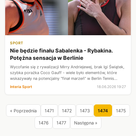
SPORT
Nie będzie finału Sabalenka - Rybakina.
Potężna sensacja w Berlinie
Wycofanie się z rywalizacji Mirry Andriejewej, brak Igi Świątek,
szybka porażka Coco Gauff - wiele było elementów, które
wskazywały na potencjalny "finał marzeń" w Berlin Tennis
Open. A w nim światowa "1" miałaby się zmierzyć ze światową
Interia Sport
18.06.2026 19:27
"2". Wiadomo...
« Poprzednia
1471
1472
1473
1474
1475
1476
1477
Następna »