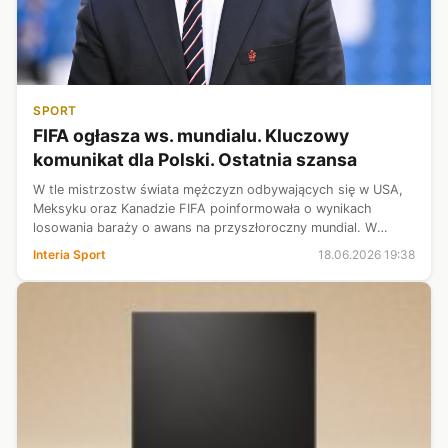
SPORT
FIFA ogłasza ws. mundialu. Kluczowy
komunikat dla Polski. Ostatnia szansa
W tle mistrzostw świata mężczyzn odbywających się w USA,
Meksyku oraz Kanadzie FIFA poinformowała o wynikach
losowania baraży o awans na przyszłoroczny mundial. W
gronie drużyn znalazły się Polki, które zawalczą o pierwszy w
Interia Sport
18.06.2026 19:38
historii światowy czempio...