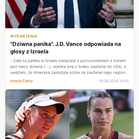
WYDARZENIA
"Dziwna panika". J.D. Vance odpowiada na
głosy z Izraela
- Cała ta panika w Izraelu związana z porozumieniem z Iranem
jest nieco dziwna (...), wynika ona z braku zaufania do USA, a
uważam, że Ameryka zasłużyła sobie na zaufanie tego regionu
świata - stwierdził J.D. Vance. Wiceprezydent Stanów
Interia Fakty
18.06.2026 19:35
Zjednoczonych...