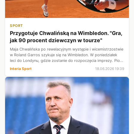
SPORT
Przygotuje Chwalińską na Wimbledon. "Gra,
jak 90 procent dziewczyn w tourze"
Maja Chwalińska po rewelacyjnym występie i wicemistrzostwie
w Roland Garros szykuje się na Wimbledon. W poniedziałek
leci do Londynu, gdzie zostanie do rozpoczęcia imprezy. Piotr
Szczypka, menedżer BKT Advantage Bielsko-Biała, gdzie gra
Interia Sport
18.06.2026 19:39
Chwalińska, u...