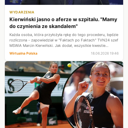
WYDARZENIA
Kierwiński jasno o aferze w szpitalu. "Mamy
do czynienia ze skandalem"
Każda osoba, która przyłożyła rękę do tego procederu, będzie
rozliczona - zapowiedział w "Faktach po Faktach" TVN24 szef
MSWiA Marcin Kierwiński. Jak dodał, wszystkie kwestie
dotyczące tego, w jaki sposób Dawid Kacprzyk zarobił tak
Wirtualna Polska
18.06.2026 19:46
gigantyczną kwotę ...