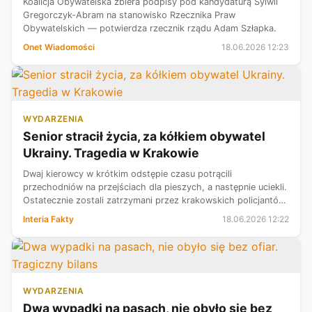
Koalicja Obywatelska zbiera podpisy pod kandydaturą Sylwii
Gregorczyk-Abram na stanowisko Rzecznika Praw
Obywatelskich — potwierdza rzecznik rządu Adam Szłapka.
Onet Wiadomości
18.06.2026 12:23
WYDARZENIA
Senior stracił życia, za kółkiem obywatel
Ukrainy. Tragedia w Krakowie
Dwaj kierowcy w krótkim odstępie czasu potrącili
przechodniów na przejściach dla pieszych, a następnie uciekli.
Ostatecznie zostali zatrzymani przez krakowskich policjantów.
W pierwszym przypadku 79-letni poszkodowany zmarł w
Interia Fakty
18.06.2026 12:22
szpitalu. Sprawca, obywa...
WYDARZENIA
Dwa wypadki na pasach, nie obyło się bez