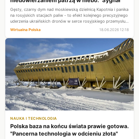
niedowierzaniem patrzą w niebo. "Sygnał"
Gęsty, czarny dym nad moskiewską dzielnicą Kapotnia i panika
na rosyjskich stacjach paliw - to efekt kolejnego precyzyjnego
uderzenia ukraińskich dronów w serce rosyjskiego przemysłu
naftowego. - To sygnał dla Rosjan: wojna dotyka także was.
Wirtualna Polska
18.06.2026 12:18
Koniec b...
NAUKA I TECHNOLOGIA
Polska baza na końcu świata prawie gotowa.
"Pancerna technologia w odcieniu złota"