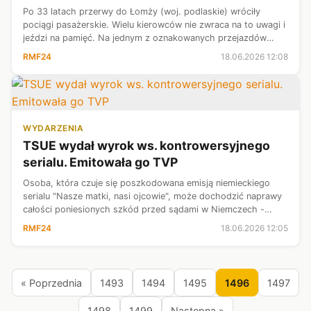
Po 33 latach przerwy do Łomży (woj. podlaskie) wróciły
pociągi pasażerskie. Wielu kierowców nie zwraca na to uwagi i
jeździ na pamięć. Na jednym z oznakowanych przejazdów
utknął autobus komunikacji miejskiej, co doprowadziło do
RMF24
18.06.2026 12:08
awaryjnego hamowania s...
WYDARZENIA
TSUE wydał wyrok ws. kontrowersyjnego
serialu. Emitowała go TVP
Osoba, która czuje się poszkodowana emisją niemieckiego
serialu "Nasze matki, nasi ojcowie", może dochodzić naprawy
całości poniesionych szkód przed sądami w Niemczech -
orzekł Trybunał Sprawiedliwości Unii Europejskiej. O to, czy
RMF24
18.06.2026 12:05
polskie sądy mogą r...
« Poprzednia
1493
1494
1495
1496
1497
1498
1499
Następna »