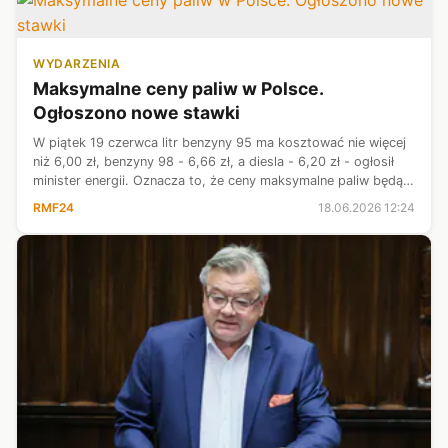
WYDARZENIA
Maksymalne ceny paliw w Polsce.
Ogłoszono nowe stawki
W piątek 19 czerwca litr benzyny 95 ma kosztować nie więcej
niż 6,00 zł, benzyny 98 - 6,66 zł, a diesla - 6,20 zł - ogłosił
minister energii. Oznacza to, że ceny maksymalne paliw będą
niższe niż w czwartek.
RMF24
18.06.2026 12:24