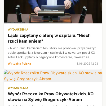
WYDARZENIA
Łącki zapytany o aferę w szpitalu. "Niech
rzuci kamieniem"
- Niech rzuci kamieniem ten, który nie próbował przyspieszyć
sobie spotkania z lekarzem - stwierdził w czwartek poseł KO
Artur Łącki, pytany o negatywne komentarze, również ze
strony członków koalicji rządzącej, po aferze w warszawskim
Wirtualna Polska
18.06.2026 12:23
szpitalu. Poli...
WYDARZENIA
Wybór Rzecznika Praw Obywatelskich. KO
stawia na Sylwię Gregorczyk-Abram