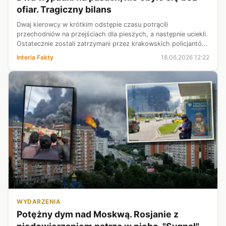
ofiar. Tragiczny bilans
Dwaj kierowcy w krótkim odstępie czasu potrącili
przechodniów na przejściach dla pieszych, a następnie uciekli.
Ostatecznie zostali zatrzymani przez krakowskich policjantów.
W pierwszym przypadku 79-letni poszkodowany zmarł w
Interia Fakty
18.06.2026 12:22
szpitalu. Sprawca, obywa...
WYDARZENIA
Potężny dym nad Moskwą. Rosjanie z