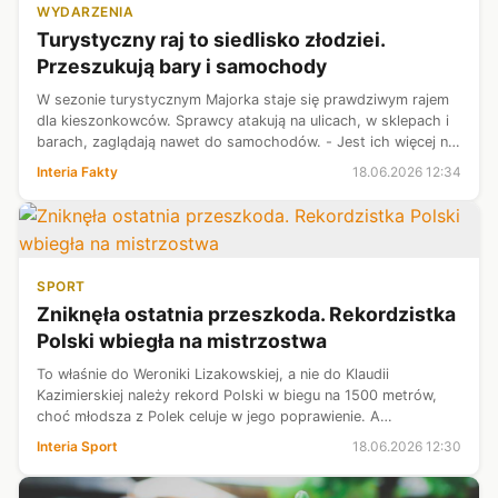
WYDARZENIA
Turystyczny raj to siedlisko złodziei.
Przeszukują bary i samochody
W sezonie turystycznym Majorka staje się prawdziwym rajem
dla kieszonkowców. Sprawcy atakują na ulicach, w sklepach i
barach, zaglądają nawet do samochodów. - Jest ich więcej niż
kiedykolwiek wcześniej - relacjonuje właściciel jednego z
Interia Fakty
18.06.2026 12:34
lokalnych sup...
SPORT
Zniknęła ostatnia przeszkoda. Rekordzistka
Polski wbiegła na mistrzostwa
To właśnie do Weroniki Lizakowskiej, a nie do Klaudii
Kazimierskiej należy rekord Polski w biegu na 1500 metrów,
choć młodsza z Polek celuje w jego poprawienie. A
Lizakowska powolutku wraca do dawnej dyspozycji, by w
Interia Sport
18.06.2026 12:30
Birmingham liczyć się w walce naj...