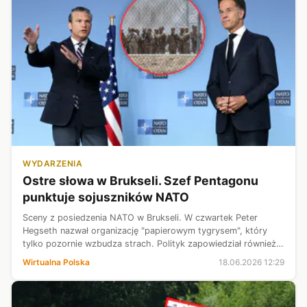
WYDARZENIA
Ostre słowa w Brukseli. Szef Pentagonu
punktuje sojuszników NATO
Sceny z posiedzenia NATO w Brukseli. W czwartek Peter
Hegseth nazwał organizację "papierowym tygrysem", który
tylko pozornie wzbudza strach. Polityk zapowiedział również
dalsze rewizje w amerykańskich bazach w Europie, aby
Wirtualna Polska
18.06.2026 12:29
zmniejszyć wsparcie w obron...