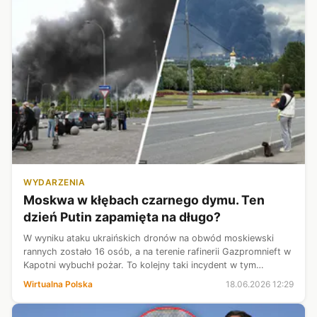
WYDARZENIA
Moskwa w kłębach czarnego dymu. Ten
dzień Putin zapamięta na długo?
W wyniku ataku ukraińskich dronów na obwód moskiewski
rannych zostało 16 osób, a na terenie rafinerii Gazpromnieft w
Kapotni wybuchł pożar. To kolejny taki incydent w tym
tygodniu, a skutki ataków odczuły także moskiewskie lotniska
Wirtualna Polska
18.06.2026 12:29
i obwodnica.