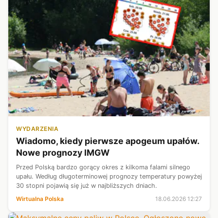
WYDARZENIA
Wiadomo, kiedy pierwsze apogeum upałów.
Nowe prognozy IMGW
Przed Polską bardzo gorący okres z kilkoma falami silnego
upału. Według długoterminowej prognozy temperatury powyżej
30 stopni pojawią się już w najbliższych dniach.
Wirtualna Polska
18.06.2026 12:27