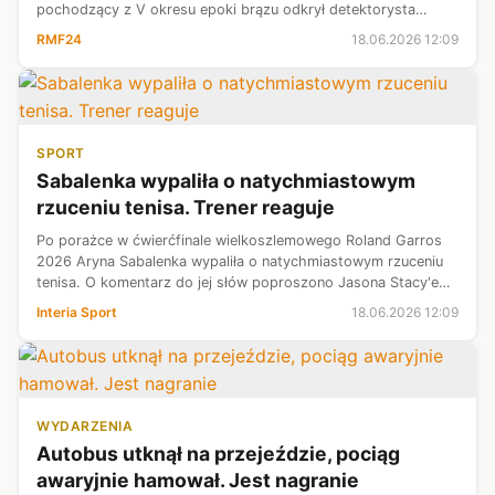
pochodzący z V okresu epoki brązu odkrył detektorysta
Marcin Wiśniewski, natomiast wydobyli go pracownicy
RMF24
18.06.2026 12:09
Wojewódzkiego Urzędu Ochrony Zabytków ...
SPORT
Sabalenka wypaliła o natychmiastowym
rzuceniu tenisa. Trener reaguje
Po porażce w ćwierćfinale wielkoszlemowego Roland Garros
2026 Aryna Sabalenka wypaliła o natychmiastowym rzuceniu
tenisa. O komentarz do jej słów poproszono Jasona Stacy'ego
ze sztabu szkoleniowego. Trener przygotowania fizycznego
Interia Sport
18.06.2026 12:09
wyjaśnił, skąd tak ...
WYDARZENIA
Autobus utknął na przejeździe, pociąg
awaryjnie hamował. Jest nagranie