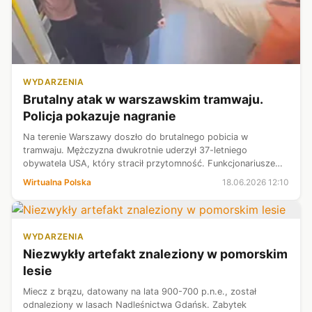
WYDARZENIA
Brutalny atak w warszawskim tramwaju.
Policja pokazuje nagranie
Na terenie Warszawy doszło do brutalnego pobicia w
tramwaju. Mężczyzna dwukrotnie uderzył 37-letniego
obywatela USA, który stracił przytomność. Funkcjonariusze
apelują do osób rozpoznających napastnika lub posiadających
Wirtualna Polska
18.06.2026 12:10
informacje na jego temat o pil...
WYDARZENIA
Niezwykły artefakt znaleziony w pomorskim
lesie
​Miecz z brązu, datowany na lata 900-700 p.n.e., został
odnaleziony w lasach Nadleśnictwa Gdańsk. Zabytek