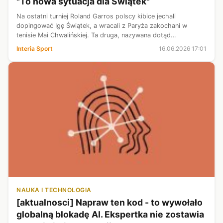
"To nowa sytuacja dla Świątek"
Na ostatni turniej Roland Garros polscy kibice jechali
dopingować Igę Świątek, a wracali z Paryża zakochani w
tenisie Mai Chwalińskiej. Ta druga, nazywana dotąd
"przyjaciółką Świątek" usunęła sławną koleżankę w cień. W
Interia Sport
16.06.2026 17:01
sieci już toczy się gorąca dysk...
NAUKA I TECHNOLOGIA
[aktualnosci] Napraw ten kod - to wywołało
globalną blokadę AI. Ekspertka nie zostawia