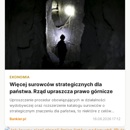
EKONOMIA
Więcej surowców strategicznych dla
państwa. Rząd upraszcza prawo górnicze
Uproszczenie procedur obowiązujących w działalności
wydobywczej oraz rozszerzenie katalogu surowców o
strategicznym znaczeniu dla państwa, to niektóre z celów
projektu ustawy, którego założenia opublikowano we wtorek.
Bankier.pl
16.06.2026 17:12