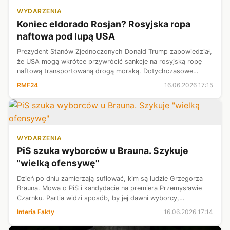
WYDARZENIA
Koniec eldorado Rosjan? Rosyjska ropa
naftowa pod lupą USA
Prezydent Stanów Zjednoczonych Donald Trump zapowiedział,
że USA mogą wkrótce przywrócić sankcje na rosyjską ropę
naftową transportowaną drogą morską. Dotychczasowe
zwolnienie z restrykcji wygasa już jutro.
RMF24
16.06.2026 17:15
WYDARZENIA
PiS szuka wyborców u Brauna. Szykuje
"wielką ofensywę"
Dzień po dniu zamierzają suflować, kim są ludzie Grzegorza
Brauna. Mowa o PiS i kandydacie na premiera Przemysławie
Czarnku. Partia widzi sposób, by jej dawni wyborcy,
popierający dziś Konfederację Korony Polskiej, znów na nią
Interia Fakty
16.06.2026 17:14
głosowali. Co więcej, j...