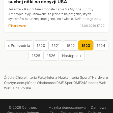
suchej nitki na decyzji USA
Jeszcze kilka dni temu modele Fable 5 i Mythos 5 firmy
Anthropic były uznawane za jedne z najpotężniejszych
systemów sztucznej inteligencji na świecie. Dziś dostęp do
nich został zablokowany po bezprecedensowej interwencji
ITHardware
16.06.2026 17:00
amerykańskich władz. Powód?...
« Poprzednia
1520
1521
1522
1523
1524
1525
1526
Następna »
Źródła:
Chip.pl
Interia Fakty
Interia Nauka
Interia Sport
ITHardware
Olsztyn.com.pl
Onet Wiadomości
RMF Sport
RMF24
Spider's Web
Wirtualna Polska
© 2026 Centrum.
Muzyka demoscenowa
Darmowe
Wszystko w jednym
Gry
Zakupy online
Polityka