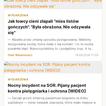
WYDARZENIA
Jak łowcy cieni złapali "miss listów
gończych". "Była obrażona. Nie odzywała
się"
— Wpadła przez zmianę sposobu postępowania. Mie­liśmy
wytypowaną osobę, która miała z nią kontakt. I to ta osoba
popełniła błąd. Wykorzystaliśmy to i podjęliśmy trop. A ta
osoba wy­jechała nagle do Czech. Kierowała się w stronę
Onet Wiadomości
16.06.2026 17:09
Austrii. Postawiliśmy ...
WYDARZENIA
Nocny incydent na SOR. Pijany pacjent
kontra pielęgniarka i ochrona [WIDEO]
— Zaczęli grozić śmiercią pacjentowi leżącemu na łóżku
szpitalnym — mówi świadek zdarzenia, które miało miejsce w