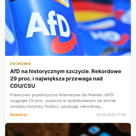
EKONOMIA
AfD na historycznym szczycie. Rekordowe
29 proc. i największa przewaga nad
CDU/CSU
Prawicowo-populistyczna Alternatywa dla Niemiec (AfD)
osiągnęła 29 proc. poparcia w opublikowanym we wtorek
sondażu instytutu YouGov, uzyskując rekordową,
dziewięciopunktową przewagę nad chadeckim blokiem
Bankier.pl
16.06.2026 17:30
CDU/CSU. Wynik chadeków jest najsłabszy od wr...