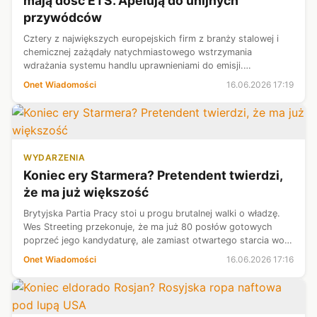
mają dość ETS. Apelują do unijnych
przywódców
Cztery z największych europejskich firm z branży stalowej i
chemicznej zażądały natychmiastowego wstrzymania
wdrażania systemu handlu uprawnieniami do emisji.
Argumentują, że najważniejsza polityka klimatyczna UE jest
Onet Wiadomości
16.06.2026 17:19
zbyt kosztowna i "nie odzwiercie...
WYDARZENIA
Koniec ery Starmera? Pretendent twierdzi,
że ma już większość
Brytyjska Partia Pracy stoi u progu brutalnej walki o władzę.
Wes Streeting przekonuje, że ma już 80 posłów gotowych
poprzeć jego kandydaturę, ale zamiast otwartego starcia woli,
by Keir Starmer sam zrozumiał, że jego czas dobiega końca.
Onet Wiadomości
16.06.2026 17:16