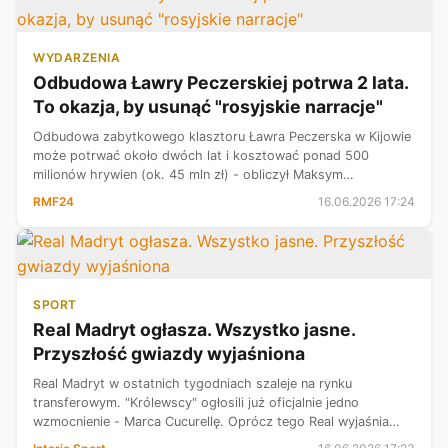
WYDARZENIA
​Odbudowa Ławry Peczerskiej potrwa 2 lata.
To okazja, by usunąć "rosyjskie narracje"
Odbudowa zabytkowego klasztoru Ławra Peczerska w Kijowie
może potrwać około dwóch lat i kosztować ponad 500
milionów hrywien (ok. 45 mln zł) - obliczył Maksym
Ostapenko, dyrektor Muzeum Narodowego, któremu podlega
RMF24
16.06.2026 17:24
ten kompleks. Ukraiński zabytek mocn...
SPORT
Real Madryt ogłasza. Wszystko jasne.
Przyszłość gwiazdy wyjaśniona
Real Madryt w ostatnich tygodniach szaleje na rynku
transferowym. "Królewscy" ogłosili już oficjalnie jedno
wzmocnienie - Marca Cucurellę. Oprócz tego Real wyjaśnia
także kwestie kontraktowe. We wtorek 16 czerwca "Los