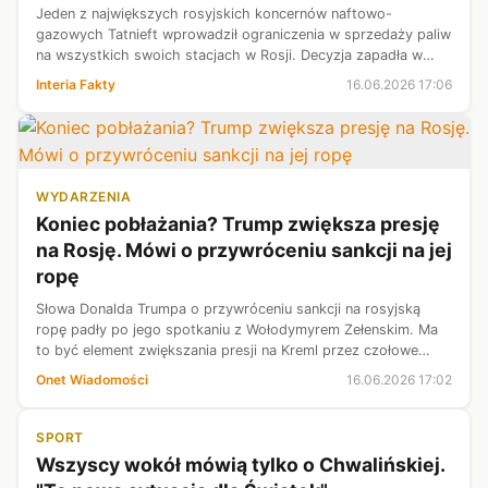
Jeden z największych rosyjskich koncernów naftowo-
gazowych Tatnieft wprowadził ograniczenia w sprzedaży paliw
na wszystkich swoich stacjach w Rosji. Decyzja zapadła w
obliczu trwającej fali ukraińskich ataków na rosyjski przemysł
Interia Fakty
16.06.2026 17:06
energetyczny. Wcześn...
WYDARZENIA
Koniec pobłażania? Trump zwiększa presję
na Rosję. Mówi o przywróceniu sankcji na jej
ropę
Słowa Donalda Trumpa o przywróceniu sankcji na rosyjską
ropę padły po jego spotkaniu z Wołodymyrem Zełenskim. Ma
to być element zwiększania presji na Kreml przez czołowe
gospodarki grupy G7.
Onet Wiadomości
16.06.2026 17:02
SPORT
Wszyscy wokół mówią tylko o Chwalińskiej.