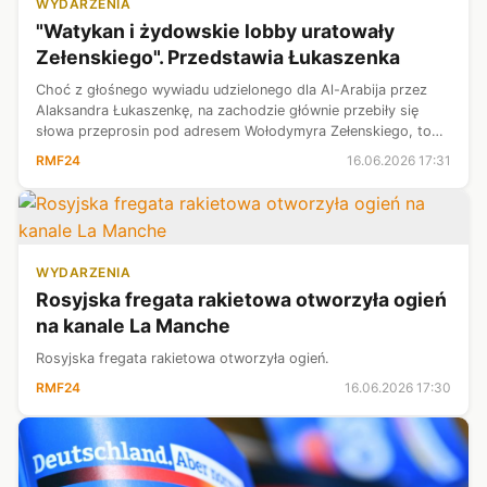
WYDARZENIA
"Watykan i żydowskie lobby uratowały
Zełenskiego". Przedstawia Łukaszenka
Choć z głośnego wywiadu udzielonego dla Al-Arabija przez
Alaksandra Łukaszenkę, na zachodzie głównie przebiły się
słowa przeprosin pod adresem Wołodymyra Zełenskiego, to
nie był najdziwniejszy fragment rozmowy. Białoruski dyktator
RMF24
16.06.2026 17:31
przedstawił również...
WYDARZENIA
Rosyjska fregata rakietowa otworzyła ogień
na kanale La Manche
Rosyjska fregata rakietowa otworzyła ogień.
RMF24
16.06.2026 17:30