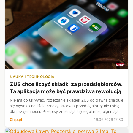
NAUKA I TECHNOLOGIA
ZUS chce liczyć składki za przedsiębiorców.
Ta aplikacja może być prawdziwą rewolucją
Nie ma co ukrywać, rozliczanie składek ZUS od dawna znajduje
się wysoko na liście rzeczy, których przedsiębiorcy nie robią
dla przyjemności. Przepisy zmieniają się regularnie, ulgi mają
własne zasady, a pomyłka może oznaczać konieczność
Chip.pl
16.06.2026 17:30
składania kor...