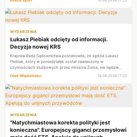
Interia Sport
16.06.2026 17:23
Blancos" ogłosili oficjalne poro...
WYDARZENIA
Łukasz Piebiak odcięty od informacji.
Decyzja nowej KRS
Krajowa Rada Sądownictwa postanowiła, że sędzia Łukasz
Piebiak, który w poniedziałek został zawieszony w
czynnościach służbowych przez ministra Żurka, nie będzie
miał dostępu do żadnych akt osobowych sędziów
Onet Wiadomości
16.06.2026 17:22
startujących w konkursach. Nie będzie mógł...
WYDARZENIA
"Natychmiastowa korekta polityki jest
konieczna". Europejscy giganci przemysłowi