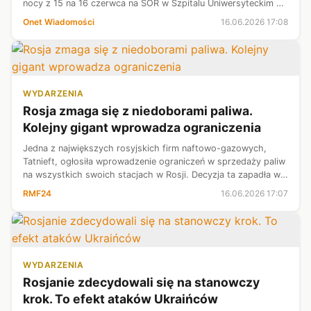
nocy z 15 na 16 czerwca na SOR w Szpitalu Uniwersyteckim w
Krakowie. Wcześniej mężczyzna chciał pobić pielęgniarkę.
Onet Wiadomości
16.06.2026 17:08
Placówka medyczna oc...
WYDARZENIA
Rosja zmaga się z niedoborami paliwa.
Kolejny gigant wprowadza ograniczenia
​Jedna z największych rosyjskich firm naftowo-gazowych,
Tatnieft, ogłosiła wprowadzenie ograniczeń w sprzedaży paliw
na wszystkich swoich stacjach w Rosji. Decyzja ta zapadła w
odpowiedzi na nasilające się ataki ukraińskich dronów na
RMF24
16.06.2026 17:07
rosyjski przemys...
WYDARZENIA
Rosjanie zdecydowali się na stanowczy
krok. To efekt ataków Ukraińców