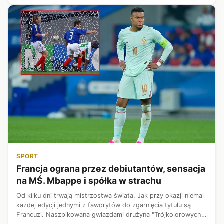
SPORT
Francja ograna przez debiutantów, sensacja
na MŚ. Mbappe i spółka w strachu
Od kilku dni trwają mistrzostwa świata. Jak przy okazji niemal
każdej edycji jednymi z faworytów do zgarnięcia tytułu są
Francuzi. Naszpikowana gwiazdami drużyna "Trójkolorowych"