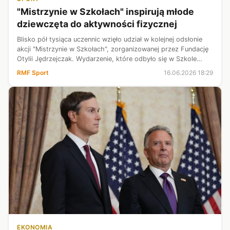
​"Mistrzynie w Szkołach" inspirują młode
dziewczęta do aktywności fizycznej
Blisko pół tysiąca uczennic wzięło udział w kolejnej odsłonie
akcji "Mistrzynie w Szkołach", zorganizowanej przez Fundację
Otylii Jędrzejczak. Wydarzenie, które odbyło się w Szkole
Podstawowej z Oddziałami Integracyjnymi nr 151 w Krakowie,
RMF Sport
16.06.2026 18:29
miało na c...
EKONOMIA