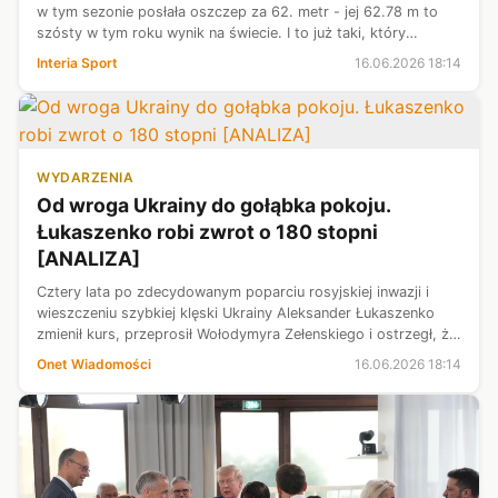
w tym sezonie posłała oszczep za 62. metr - jej 62.78 m to
szósty w tym roku wynik na świecie. I to już taki, który
powinien pozwolić na walkę w Birmingham o medal mistrzostw
Interia Sport
16.06.2026 18:14
Europy. W "Zlat...
WYDARZENIA
Od wroga Ukrainy do gołąbka pokoju.
Łukaszenko robi zwrot o 180 stopni
[ANALIZA]
Cztery lata po zdecydowanym poparciu rosyjskiej inwazji i
wieszczeniu szybkiej klęski Ukrainy Aleksander Łukaszenko
zmienił kurs, przeprosił Wołodymyra Zełenskiego i ostrzegł, że
Białoruś jest narażona na ukraińskie ataki. Analitycy twierdzą,
Onet Wiadomości
16.06.2026 18:14
że zmia...