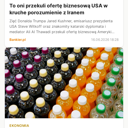
To oni przekuli ofertę biznesową USA w
kruche porozumienie z Iranem
Zięć Donalda Trumpa Jared Kushner, emisariusz prezydenta
USA Steve Witkoff oraz znakomity katarski dyplomata i
mediator Ali Al Thawadi przekuli ofertę biznesową Ameryki
skierowaną do irańskiego reżimu w kruche porozumienie z
Bankier.pl
16.06.2026 18:28
Teheranem - zauważa we wt...
EKONOMIA