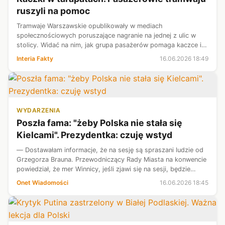
ruszyli na pomoc
Tramwaje Warszawskie opublikowały w mediach
społecznościowych poruszające nagranie na jednej z ulic w
stolicy. Widać na nim, jak grupa pasażerów pomaga kaczce i
jej młodym wydostać się z torowiska. Cała akcja, w którą
Interia Fakty
16.06.2026 18:49
zaangażowano również policję, za...
WYDARZENIA
Poszła fama: "żeby Polska nie stała się
Kielcami". Prezydentka: czuję wstyd
— Dostawałam informacje, że na sesję są spraszani ludzie od
Grzegorza Brauna. Przewodniczący Rady Miasta na konwencie
powiedział, że mer Winnicy, jeśli zjawi się na sesji, będzie
zlinczowany — mówi Onetowi Agata Wojda, prezydentka Kielc.
Onet Wiadomości
16.06.2026 18:45