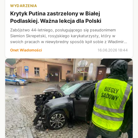
WYDARZENIA
Krytyk Putina zastrzelony w Białej
Podlaskiej. Ważna lekcja dla Polski
Zabójstwo 44-letniego, posługującego się pseudonimem
Siemion Skrepetski, rosyjskiego karykaturzysty, który w
swoich pracach w niewybredny sposób kpił sobie z Władimira
Putina, Aleksandra Łukaszenki oraz lidera Czeczenii Ramzana
Onet Wiadomości
16.06.2026 18:44
Kadyrowa, z całą pewno...