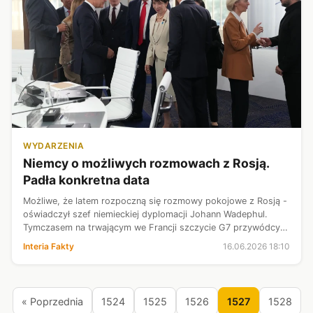
WYDARZENIA
Niemcy o możliwych rozmowach z Rosją.
Padła konkretna data
Możliwe, że latem rozpoczną się rozmowy pokojowe z Rosją -
oświadczył szef niemieckiej dyplomacji Johann Wadephul.
Tymczasem na trwającym we Francji szczycie G7 przywódcy
światowych mocarstw i Wołodymyr Zełenski porozumieli się o
Interia Fakty
16.06.2026 18:10
konieczności dalszeg...
« Poprzednia
1524
1525
1526
1527
1528