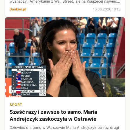
wyznaczyli Amerykanie z Wall Street, ale na Książęcej najwięcej
zamieszania robili dziś Kanadyjczycy ze wsparciem premiera
Bankier.pl
16.06.2026 18:15
Tuska.
SPORT
Sześć razy i zawsze to samo. Maria
Andrejczyk zaskoczyła w Ostrawie
Dziewięć dni temu w Warszawie Maria Andrejczyk po raz drugi