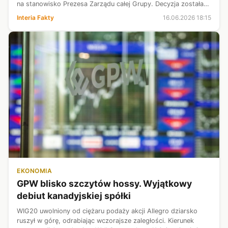
na stanowisko Prezesa Zarządu całej Grupy. Decyzja została
podjęta jednogłośnie i stanowi wyraz zaufania oraz
Interia Fakty
16.06.2026 18:15
przekonania o jego skutecznym za...
EKONOMIA
GPW blisko szczytów hossy. Wyjątkowy
debiut kanadyjskiej spółki
WIG20 uwolniony od ciężaru podaży akcji Allegro dziarsko
ruszył w górę, odrabiając wczorajsze zaległości. Kierunek