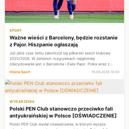
SPORT
Ważne wieści z Barcelony, będzie rozstanie
z Pajor. Hiszpanie ogłaszają
Już jakiś czas temu zakończył się piłkarski sezon klubowy
2025/2026. W żeńskich rozgrywkach najgłośniej
zdecydowanie jest o Barcelonie i Ewie Pajor. Polka wraz z
drużyną wygrała wszystko, co było do wygrania i była jedną z
Interia Sport
16.06.2026 18:40
najjaśniejszych postaci. Zd...
WYDARZENIA
Polski PEN Club stanowczo przeciwko fali
antyukraińskiej w Polsce [OŚWIADCZENIE]
Polski PEN Club wydał oświadczenie, w którym wyraża