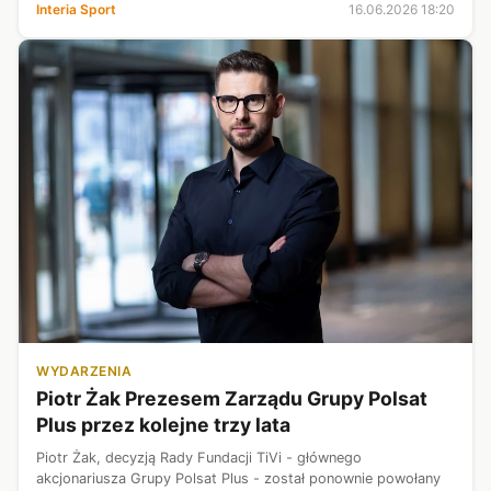
na dwóch ostatnich mundialach zajmowała kolejno pierwsze i
Interia Sport
16.06.2026 18:20
drugie miejs...
WYDARZENIA
Piotr Żak Prezesem Zarządu Grupy Polsat
Plus przez kolejne trzy lata
Piotr Żak, decyzją Rady Fundacji TiVi - głównego
akcjonariusza Grupy Polsat Plus - został ponownie powołany