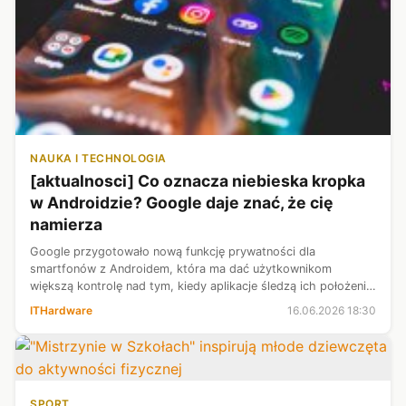
NAUKA I TECHNOLOGIA
[aktualnosci] Co oznacza niebieska kropka
w Androidzie? Google daje znać, że cię
namierza
Google przygotowało nową funkcję prywatności dla
smartfonów z Androidem, która ma dać użytkownikom
większą kontrolę nad tym, kiedy aplikacje śledzą ich położenie.
Na ekranach części urządzeń zaczęła pojawiać się
ITHardware
16.06.2026 18:30
charakterystyczna niebieska kropka. Je...
SPORT