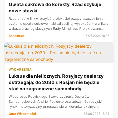
Opłata cukrowa do korekty. Rząd szykuje
nowe stawki
Rząd chce w III kw. przyjąć projekt dotyczący uszczelnienia
systemu opłaty cukrowej i aktualizacji jej wysokości - wynika z
wykazu prac legislacyjnych Rady Ministrów. Projektowane
zmiany zakładają, że 96,5 proc. wpływów z opłaty ma trafić
Bankier.pl
16.06.2026 18:26
bezpośredni...
WYDARZENIA
Luksus dla nielicznych. Rosyjscy dealerzy
ostrzegają: do 2030 r. Rosjan nie będzie
stać na zagraniczne samochody
Wiceprezes Rosyjskiego Stowarzyszenia Dealerów
Samochodowych Andriej Petrenko oświadczył, że rosyjski
rynek motoryzacyjny przesuwa się w kierunku lokalnych
marek, a pod koniec dekady samochody zagraniczne staną się
Onet Wiadomości
16.06.2026 18:24
luksusem dostępnym jedynie dla niel...