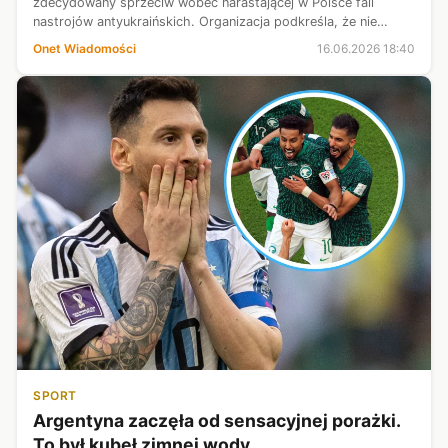
zdecydowany sprzeciw wobec narastającej w Polsce fali
nastrojów antyukraińskich. Organizacja podkreśla, że nie
akceptuje ani nie zamierza milczeć w obliczu kampanii
Onet Wiadomości
16.06.2026 18:40
wymierzonej w obywateli Ukrainy o...
SPORT
Argentyna zaczęła od sensacyjnej porażki.
To był kubeł zimnej wody