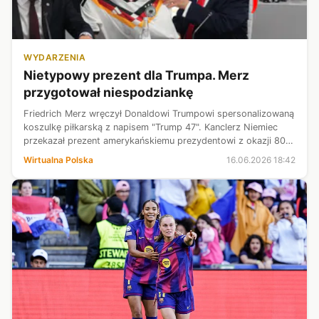
WYDARZENIA
Nietypowy prezent dla Trumpa. Merz
przygotował niespodziankę
Friedrich Merz wręczył Donaldowi Trumpowi spersonalizowaną
koszulkę piłkarską z napisem "Trump 47". Kanclerz Niemiec
przekazał prezent amerykańskiemu prezydentowi z okazji 80.
urodzin podczas szczytu G7 w Evian. - W końcu gramy w
Wirtualna Polska
16.06.2026 18:42
jednej drużynie - na...