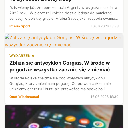
Dziś wiemy już, że reprezentacja Argentyny wygrała mundial w
2022 roku. W pierwszej kolejce doszło jednak do pamiętnej
sensacji w polskiej grupie. Arabia Saudyjska niespodziewanie
pokonała drużynę Leo Messiego 2:1. Wtedy nic nie wskazywało
Interia Sport
16.06.2026 18:38
jeszcze na...
WYDARZENIA
Zbliża się antycyklon Gorgias. W środę w
pogodzie wszystko zacznie się zmieniać
W środę Polska znajdzie się pod wpływem antycyklonu
Gorgias, który zmieni nam pogodę. Co prawda całkiem nie
unikniemy deszczu i burz, ale przeważać ma spokojna i
słoneczna aura. Temperatura wzrośnie maksymalnie do 24 st.
Onet Wiadomości
16.06.2026 18:30
C.