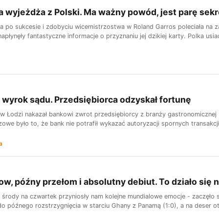
 wyjeżdża z Polski. Ma ważny powód, jest parę sek
a po sukcesie i zdobyciu wicemistrzostwa w Roland Garros poleciała na za
płynęły fantastyczne informacje o przyznaniu jej dzikiej karty. Polka usi
wyrok sądu. Przedsiębiorca odzyskał fortunę
 Łodzi nakazał bankowi zwrot przedsiębiorcy z branży gastronomicznej 
czowe było to, że bank nie potrafił wykazać autoryzacji spornych transakcji
a
ow, późny przełom i absolutny debiut. To działo się
z środy na czwartek przyniosły nam kolejne mundialowe emocje - zaczęło s
o późnego rozstrzygnięcia w starciu Ghany z Panamą (1:0), a na deser ot