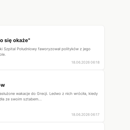
o się okaże"
ki Szpital Południowy faworyzował polityków z jego
ole.
18.06.2026 06:18
ów
służone wakacje do Grecji. Ledwo z nich wróciła, kiedy
adła ze swoim sztabem...
18.06.2026 06:17