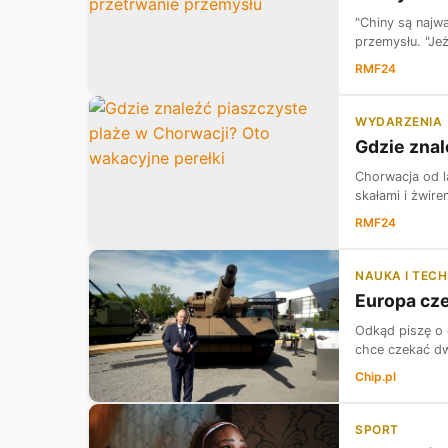
"Chiny są najw
przemysłu. "Jeż
RMF24
WYDARZENIA
Gdzie znal
Chorwacja od la
skałami i żwir
RMF24
NAUKA I TEC
Europa cze
Odkąd piszę o c
chce czekać dw
Chip.pl
SPORT