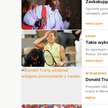
Zaskakują
Ogromne porusz
turniejach, jed
Interia Sport
SPORT
Takie wyks
Po ogromnym su
Polsce. 24-latk
Interia Sport
WYDARZENIA
Donald Tr
Prezydent USA 
kolacji w Wersa
RMF24