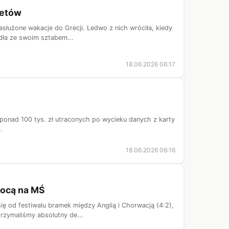
retów
służone wakacje do Grecji. Ledwo z nich wróciła, kiedy
adła ze swoim sztabem...
18.06.2026 06:17
ponad 100 tys. zł utraconych po wycieku danych z karty
.
18.06.2026 06:16
 nocą na MŚ
ię od festiwalu bramek między Anglią i Chorwacją (4:2),
rzymaliśmy absolutny de...