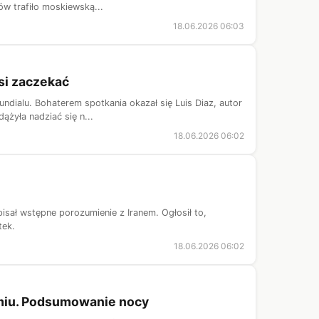
ów trafiło moskiewską...
18.06.2026 06:03
si zaczekać
ndialu. Bohaterem spotkania okazał się Luis Diaz, autor
ążyła nadziać się n...
18.06.2026 06:02
sał wstępne porozumienie z Iranem. Ogłosił to,
tek.
18.06.2026 06:02
omiu. Podsumowanie nocy