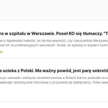
ra w szpitalu w Warszawie. Poseł KO się tłumaczy. "T
orz Napieralski twierdzi, że nie ma pewności, czy rzeczywiście Warszaws
ował ich na preferencyjnych warunkach. Dodał, że wykażą to dopiero kontr
ci
 ucieka z Polski. Ma ważny powód, jest parę sekret
a po sukcesie i zdobyciu wicemistrzostwa w Roland Garros poleciała na za
płynęły fantastyczne informacje o przyznaniu jej dzikiej karty. Polka usi