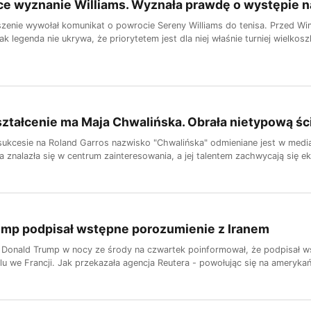
ce wyznanie Williams. Wyznała prawdę o występie 
enie wywołał komunikat o powrocie Sereny Williams do tenisa. Przed Wi
nak legenda nie ukrywa, że priorytetem jest dla niej właśnie turniej wielkos
ztałcenie ma Maja Chwalińska. Obrała nietypową śc
kcesie na Roland Garros nazwisko "Chwalińska" odmieniane jest w mediach
a znalazła się w centrum zainteresowania, a jej talentem zachwycają się eks
ump podpisał wstępne porozumienie z Iranem
Donald Trump w nocy ze środy na czwartek poinformował, że podpisał ws
lu we Francji. Jak przekazała agencja Reutera - powołując się na amerykański