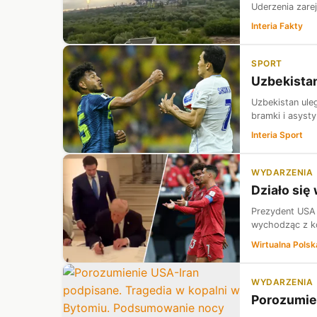
Uderzenia zare
Interia Fakty
SPORT
Uzbekistan
Uzbekistan ule
bramki i asysty
Interia Sport
WYDARZENIA
Działo się
Prezydent USA 
wychodząc z ko
Wirtualna Polsk
WYDARZENIA
Porozumie