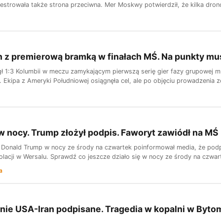
jestrowała także strona przeciwna. Mer Moskwy potwierdził, że kilka dron
 z premierową bramką w finałach MŚ. Na punkty mu
gł 1:3 Kolumbii w meczu zamykającym pierwszą serię gier fazy grupowej mu
. Ekipa z Ameryki Południowej osiągnęła cel, ale po objęciu prowadzenia zd
 w nocy. Trump złożył podpis. Faworyt zawiódł na MŚ
Donald Trump w nocy ze środy na czwartek poinformował media, że podpi
lacji w Wersalu. Sprawdź co jeszcze działo się w nocy ze środy na czwar
a
nie USA-Iran podpisane. Tragedia w kopalni w Byt