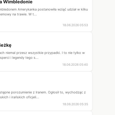
na Wimbledonie
mbledonem Amerykanka postanowiła wziąć udział w kilku
zlemowy na trawie. W t...
18.06.2026 05:53
ieżkę
 niemal przesz wszystkie przypadki. I to nie tylko w
perci i legendy tego s...
18.06.2026 05:40
tępne porozumienie z Iranem. Ogłosił to, wychodząc z
ch i irańskich oficjeli...
18.06.2026 05:35