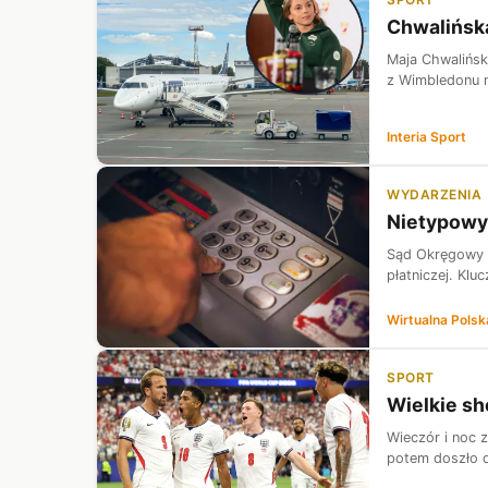
Chwalińska
Maja Chwalińsk
z Wimbledonu na
Interia Sport
WYDARZENIA
Nietypowy 
Sąd Okręgowy w
płatniczej. Klu
Wirtualna Polsk
SPORT
Wielkie sh
Wieczór i noc 
potem doszło d