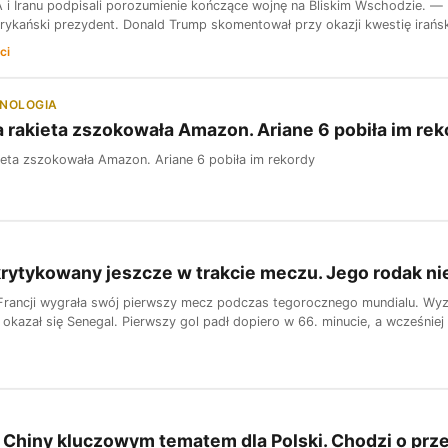
 i Iranu podpisali porozumienie kończące wojnę na Bliskim Wschodzie. —
rykański prezydent. Donald Trump skomentował przy okazji kwestię irańskic
ci
HNOLOGIA
 rakieta zszokowała Amazon. Ariane 6 pobiła im rek
ieta zszokowała Amazon. Ariane 6 pobiła im rekordy
ytykowany jeszcze w trakcie meczu. Jego rodak ni
Francji wygrała swój pierwszy mecz podczas tegorocznego mundialu. Wyz
okazał się Senegal. Pierwszy gol padł dopiero w 66. minucie, a wcześniej
: Chiny kluczowym tematem dla Polski. Chodzi o pr