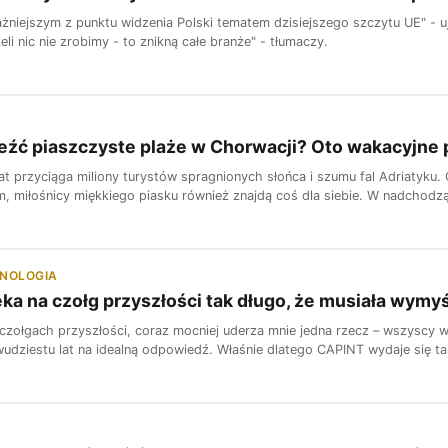
ażniejszym z punktu widzenia Polski tematem dzisiejszego szczytu UE" - 
eli nic nie zrobimy - to znikną całe branże" - tłumaczy.
eźć piaszczyste plaże w Chorwacji? Oto wakacyjne 
t przyciąga miliony turystów spragnionych słońca i szumu fal Adriatyku. 
em, miłośnicy miękkiego piasku również znajdą coś dla siebie. W nadchodz
HNOLOGIA
ka na czołg przyszłości tak długo, że musiała wymyś
zołgach przyszłości, coraz mocniej uderza mnie jedna rzecz – wszyscy wie
udziestu lat na idealną odpowiedź. Właśnie dlatego CAPINT wydaje się tak