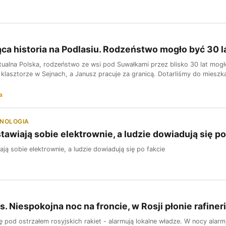
ca historia na Podlasiu. Rodzeństwo mogło być 30
irtualna Polska, rodzeństwo ze wsi pod Suwałkami przez blisko 30 lat mo
 klasztorze w Sejnach, a Janusz pracuje za granicą. Dotarliśmy do mieszk
a
HNOLOGIA
stawiają sobie elektrownie, a ludzie dowiadują się po
ają sobie elektrownie, a ludzie dowiadują się po fakcie
s. Niespokojna noc na froncie, w Rosji płonie rafiner
ię pod ostrzałem rosyjskich rakiet - alarmują lokalne władze. W nocy alar