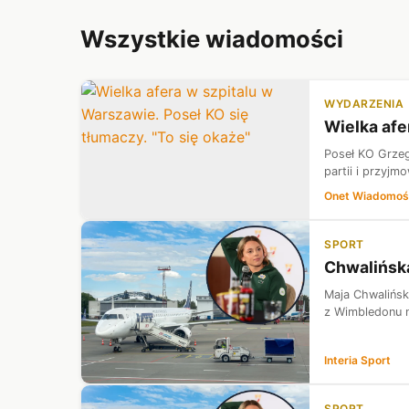
Wszystkie wiadomości
WYDARZENIA
Wielka afe
Poseł KO Grzeg
partii i przyjm
Onet Wiadomoś
SPORT
Chwalińska
Maja Chwalińsk
z Wimbledonu na
Interia Sport
SPORT