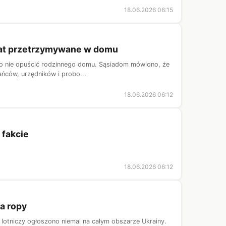
18.06.2026 06:15
 lat przetrzymywane w domu
gło nie opuścić rodzinnego domu. Sąsiadom mówiono, że
ańców, urzędników i probo...
18.06.2026 06:12
 fakcie
18.06.2026 06:12
ia ropy
m lotniczy ogłoszono niemal na całym obszarze Ukrainy.