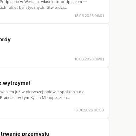
 Podpisane w Wersalu, właśnie to podpisałem —
h rakiet balistycznych. Stwierdzi...
18.06.2026 06:01
ordy
18.06.2026 06:01
e wytrzymał
waniem już w pierwszej połowie spotkania dla
 Francuzi, w tym Kylian Mbappe, zma...
18.06.2026 06:00
zetrwanie przemysłu