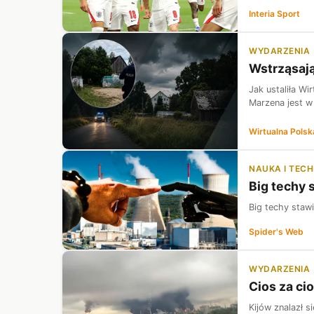
Interia Sport
WYDARZENIA
Wstrząsają
Jak ustaliła W
Marzena jest w
Wirtualna Polsk
NAUKA I TEC
Big techy 
Big techy stawi
Spider's Web
WYDARZENIA
Cios za cio
Kijów znalazł s