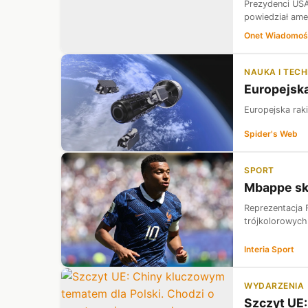
Prezydenci USA
powiedział ame
Onet Wiadomoś
NAUKA I TEC
Europejska
Europejska rak
Spider's Web
SPORT
Mbappe skr
Reprezentacja 
trójkolorowych 
Interia Sport
WYDARZENIA
​Szczyt UE