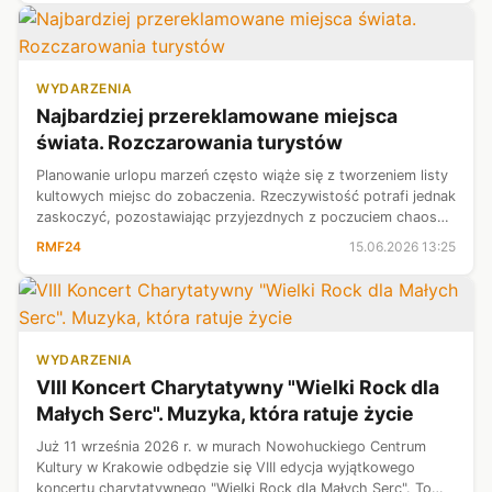
WYDARZENIA
​Najbardziej przereklamowane miejsca
świata. Rozczarowania turystów
Planowanie urlopu marzeń często wiąże się z tworzeniem listy
kultowych miejsc do zobaczenia. Rzeczywistość potrafi jednak
zaskoczyć, pozostawiając przyjezdnych z poczuciem chaosu,
tłoku i przepłacenia. Dzięki nowemu badaniu - w którym
RMF24
15.06.2026 13:25
przeanalizowano...
WYDARZENIA
VIII Koncert Charytatywny "Wielki Rock dla
Małych Serc". Muzyka, która ratuje życie
Już 11 września 2026 r. w murach Nowohuckiego Centrum
Kultury w Krakowie odbędzie się VIII edycja wyjątkowego
koncertu charytatywnego "Wielki Rock dla Małych Serc". To