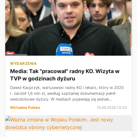
WYDARZENIA
Media: Tak "pracował" radny KO. Wizyta w
TVP w godzinach dyżuru
Dawid Kacprzyk, warszawski radny KO i lekarz, który w 2025
r. zarobił 1,6 mln zł, według szpitalnej dokumentacji pełnił
wielodobowe dyżury. W mediach pojawiają się jednak
doniesienia, że w godzinach rzekomej pracy w Warszawskim
Wirtualna Polska
15.06.2026 13:33
Szpitalu Południowym m...