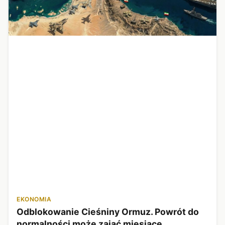
EKONOMIA
Odblokowanie Cieśniny Ormuz. Powrót do
normalności może zająć miesiące