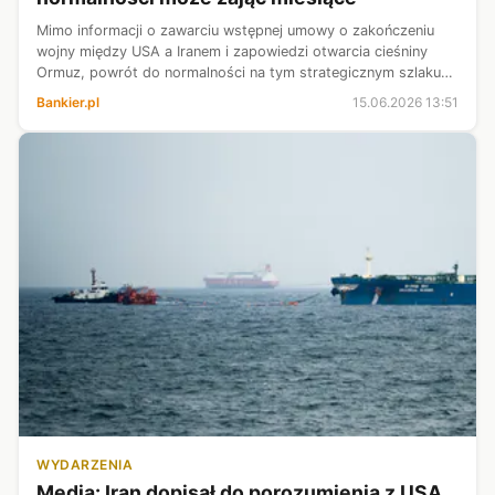
Mimo informacji o zawarciu wstępnej umowy o zakończeniu
wojny między USA a Iranem i zapowiedzi otwarcia cieśniny
Ormuz, powrót do normalności na tym strategicznym szlaku
wodnym może zająć całe miesiące - podała w poniedziałek
Bankier.pl
15.06.2026 13:51
agencja Bloomberg, cytuj...
WYDARZENIA
Media: Iran dopisał do porozumienia z USA