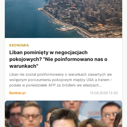
EKONOMIA
Liban pominięty w negocjacjach
pokojowych? "Nie poinformowano nas o
warunkach"
Liban nie został poinformowany o warunkach zawartych we
wstępnym porozumieniu pokojowym między USA a Iranem –
podała w poniedziałek AFP za źródłem we władzach
libańskich. Umowa przewiduje zakończenie wojny na Bliskim
Bankier.pl
15.06.2026 13:36
Wschodzie na wszystkich frontach,...