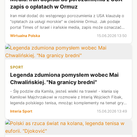
zapis o opłatach w Ormuz
Iran miał dodać do wstępnego porozumienia z USA klauzulę o
"opłatach za usługi morskie" w cieśninie Ormuz. Jak podaje
portal Times of Israel i irańskie media, zapis może oznaczać
zgodę Waszyngtonu na pobieranie przez Teheran opłat od
Wirtualna Polska
15.06.2026 13:50
statków przepływ...
SPORT
Legenda zdumiona pomysłem wobec Mai
Chwalińskiej. "Na granicy bredni"
- Ślę podziw dla Kamila, jesteś wielki na trawie! - kłania się
Kamilowi Majchrzakowi w rozmowie z Interią Wojciech Fibak,
legenda polskiego tenisa, mnożąc komplementy na temat gry
30-latka, za którym premierowe zwycięstwo w zawodach
Interia Sport
15.06.2026 13:49
najwyższej rangi....