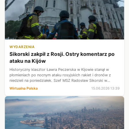
WYDARZENIA
Sikorski zakpił z Rosji. Ostry komentarz po
ataku na Kijów
Historyczny klasztor Ławra Peczerska w Kijowie stanął w
płomieniach po nocnym ataku rosyjskich rakiet i dronów z
niedzieli na poniedziałek. Szef MSZ Radosław Sikorski w
uszczypliwy dla Kremla sposób odniósł się do sprawy w
Wirtualna Polska
15.06.2026 13:39
mediach społecznościowych.