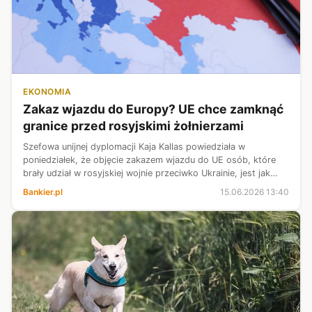
EKONOMIA
Zakaz wjazdu do Europy? UE chce zamknąć
granice przed rosyjskimi żołnierzami
Szefowa unijnej dyplomacji Kaja Kallas powiedziała w
poniedziałek, że objęcie zakazem wjazdu do UE osób, które
brały udział w rosyjskiej wojnie przeciwko Ukrainie, jest jak
najbardziej wykonalne. Szef MSZ Estonii Margus Tsahkna
Bankier.pl
15.06.2026 13:40
powiadomił, że chodzi ...