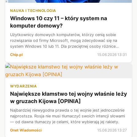
NAUKA I TECHNOLOGIA
Windows 10 czy 11 – który system na
komputer domowy?
Użytkownicy domowych komputerów, którzy cenią sobie
rozwiązania od firmy Microsoft, mogą zdecydować się na
system Windows 10 lub 11. Dla przeciętnej osoby różnice
pomiędzy tymi oprogramowaniami mogą wydawać się mało
Chip.pl
15.06.2026 13:31
istotne – szczególnie jeżeli chodz...
WYDARZENIA
Największe kłamstwo tej wojny właśnie leży
w gruzach Kijowa [OPINIA]
Najbardziej niewygodna prawda o tej wojnie jest jednocześnie
najprostsza. Rosja nie musi tłumaczyć swoich intencji słowami
— od dawna tłumaczy je celami, które wybierają jej rakiety.
Onet Wiadomości
15.06.2026 13:27