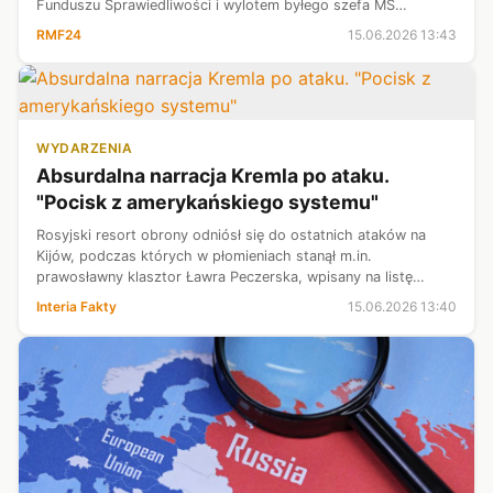
Funduszu Sprawiedliwości i wylotem byłego szefa MS
Zbigniewa Ziobry do USA.
RMF24
15.06.2026 13:43
WYDARZENIA
Absurdalna narracja Kremla po ataku.
"Pocisk z amerykańskiego systemu"
Rosyjski resort obrony odniósł się do ostatnich ataków na
Kijów, podczas których w płomieniach stanął m.in.
prawosławny klasztor Ławra Peczerska, wpisany na listę
światowego dziedzictwa UNESCO. Kreml rozsiewa narrację,
Interia Fakty
15.06.2026 13:40
jakoby w budynek uderzyć miała ...