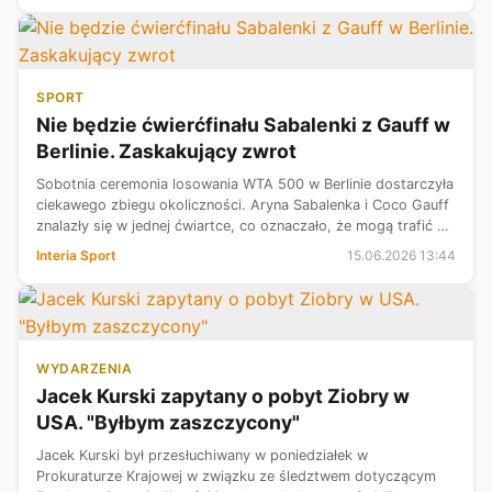
SPORT
Nie będzie ćwierćfinału Sabalenki z Gauff w
Berlinie. Zaskakujący zwrot
Sobotnia ceremonia losowania WTA 500 w Berlinie dostarczyła
ciekawego zbiegu okoliczności. Aryna Sabalenka i Coco Gauff
znalazły się w jednej ćwiartce, co oznaczało, że mogą trafić na
siebie w batalii o najlepszą "4". Minęło kilkadziesiąt godzin i
Interia Sport
15.06.2026 13:44
sy...
WYDARZENIA
Jacek Kurski zapytany o pobyt Ziobry w
USA. "Byłbym zaszczycony"
​Jacek Kurski był przesłuchiwany w poniedziałek w
Prokuraturze Krajowej w związku ze śledztwem dotyczącym