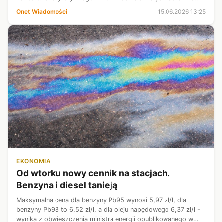
wydarzenie od lat łączy miłośników dobrej muzyki, ludzi
Onet Wiadomości
15.06.2026 13:25
wielkiego serca oraz wszys...
EKONOMIA
Od wtorku nowy cennik na stacjach.
Benzyna i diesel tanieją
Maksymalna cena dla benzyny Pb95 wynosi 5,97 zł/l, dla
benzyny Pb98 to 6,52 zł/l, a dla oleju napędowego 6,37 zł/l -
wynika z obwieszczenia ministra energii opublikowanego w