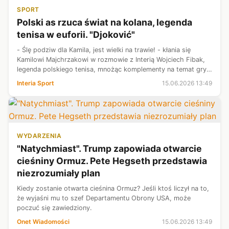
SPORT
Polski as rzuca świat na kolana, legenda
tenisa w euforii. "Djoković"
- Ślę podziw dla Kamila, jest wielki na trawie! - kłania się
Kamilowi Majchrzakowi w rozmowie z Interią Wojciech Fibak,
legenda polskiego tenisa, mnożąc komplementy na temat gry
30-latka, za którym premierowe zwycięstwo w zawodach
Interia Sport
15.06.2026 13:49
najwyższej rangi. 3...
WYDARZENIA
"Natychmiast". Trump zapowiada otwarcie
cieśniny Ormuz. Pete Hegseth przedstawia
niezrozumiały plan
Kiedy zostanie otwarta cieśnina Ormuz? Jeśli ktoś liczył na to,
że wyjaśni mu to szef Departamentu Obrony USA, może
poczuć się zawiedziony.
Onet Wiadomości
15.06.2026 13:49