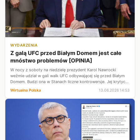
WYDARZENIA
Z galą UFC przed Białym Domem jest całe
mnóstwo problemów [OPINIA]
W nocy z soboty na niedzielę prezydent Karol Nawrocki
weźmie udział w gali walk UFC odbywającej się przed Białym
Domem. Budzi ona w Stanach liczne kontrowersje. Jej krytycy
wysuwają wobec organizatorów szereg zarzutów, od
Wirtualna Polska
13.06.2026 14:53
estetycznych, przez politycz...