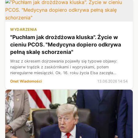
WYDARZENIA
"Puchłam jak drożdżowa kluska". Życie w
cieniu PCOS. "Medycyna dopiero odkrywa
pełną skalę schorzenia"
Wraz z okresem dojrzewania pojawiły się typowe objawy:
najpierw trądzik z zaskórnikami i wypryskami, potem
nieregularne miesiączki. Ok. 16. roku życia Elsa zaczęła
gwałtownie przybierać na wadze. Ot tak, bez zmiany trybu
Onet Wiadomości
13.06.2026 14:54
życia czy diety. — Puchłam ja...