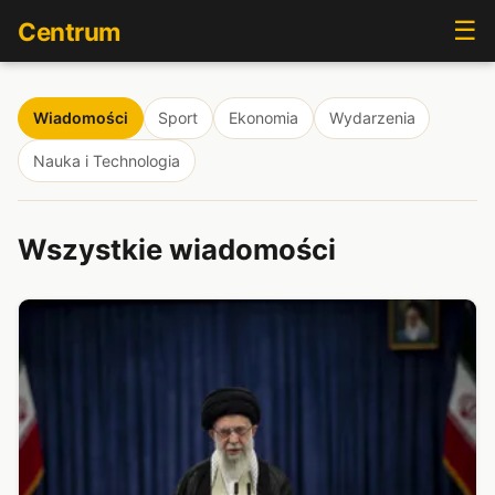
☰
Centrum
Wiadomości
Sport
Ekonomia
Wydarzenia
Nauka i Technologia
Wszystkie wiadomości