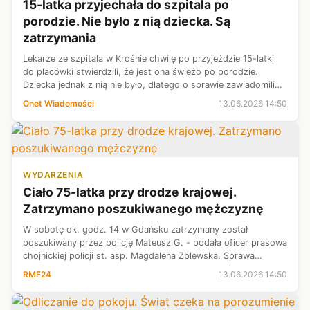
15-latka przyjechała do szpitala po
porodzie. Nie było z nią dziecka. Są
zatrzymania
Lekarze ze szpitala w Krośnie chwilę po przyjeździe 15-latki
do placówki stwierdzili, że jest ona świeżo po porodzie.
Dziecka jednak z nią nie było, dlatego o sprawie zawiadomili
policję. Do tej pory zatrzymano trzy osoby.
Onet Wiadomości
13.06.2026 14:50
WYDARZENIA
Ciało 75-latka przy drodze krajowej.
Zatrzymano poszukiwanego mężczyznę
W sobotę ok. godz. 14 w Gdańsku zatrzymany został
poszukiwany przez policję Mateusz G. - podała oficer prasowa
chojnickiej policji st. asp. Magdalena Zblewska. Sprawa
dotyczy śmierci 75-letniego mężczyzny, którego ciało
RMF24
13.06.2026 14:50
odnaleziono w miejscowości Mły...