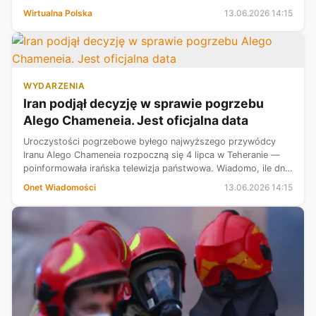
zapowiada szybkie zawarcie umowy w formie elektronicznej i
Wirtualna Polska
13.06.2026 14:15
rozmowy techniczne...
WYDARZENIA
Iran podjął decyzję w sprawie pogrzebu
Alego Chameneia. Jest oficjalna data
Uroczystości pogrzebowe byłego najwyższego przywódcy
Iranu Alego Chameneia rozpoczną się 4 lipca w Teheranie —
poinformowała irańska telewizja państwowa. Wiadomo, ile dni
potrwają.
Onet Wiadomości
13.06.2026 14:15