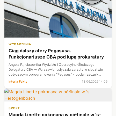
WYDARZENIA
Ciąg dalszy afery Pegasusa.
Funkcjonariusze CBA pod lupą prokuratury
Angela P., ekspertka Wydziału I Operacyjno-Śledczego
Delegatury CBA w Warszawie, usłyszała zarzuty w śledztwie
dotyczącym oprogramowania "Pegasus" - podał rzecznik
Prokuratury Krajowej prok. Przemysław Nowak. Prokuratura
Interia Fakty
13.06.2026 14:06
uzupełniała także zarzuty dla...
SPORT
Magda Linette pokonana w półfinale w 's-