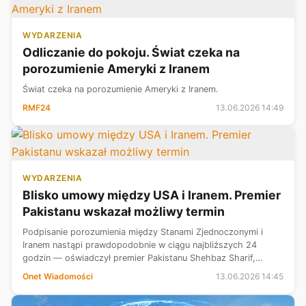
WYDARZENIA
Odliczanie do pokoju. Świat czeka na
porozumienie Ameryki z Iranem
Świat czeka na porozumienie Ameryki z Iranem.
RMF24
13.06.2026 14:49
WYDARZENIA
Blisko umowy między USA i Iranem. Premier
Pakistanu wskazał możliwy termin
Podpisanie porozumienia między Stanami Zjednoczonymi i
Iranem nastąpi prawdopodobnie w ciągu najbliższych 24
godzin — oświadczył premier Pakistanu Shehbaz Sharif,
cytowany przez agencję Reutera. USA oraz Iran do tej pory nie
Onet Wiadomości
13.06.2026 14:45
skomentowały tych doniesi...