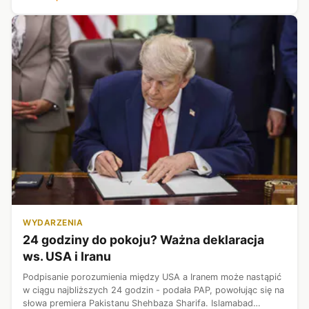
na bezpośrednią ...
WYDARZENIA
24 godziny do pokoju? Ważna deklaracja
ws. USA i Iranu
Podpisanie porozumienia między USA a Iranem może nastąpić
w ciągu najbliższych 24 godzin - podała PAP, powołując się na
słowa premiera Pakistanu Shehbaza Sharifa. Islamabad