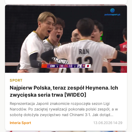
SPORT
Najpierw Polska, teraz zespół Heynena. Ich
zwycięska seria trwa [WIDEO]
Reprezentacja Japonii znakomicie rozpoczęła sezon Ligi
Narodów. Po zaciętej rywalizacji pokonała polski zespół, a w
sobotę dołożyła zwycięstwo nad Chinami 3:1. Jak dotąd
pozostaje niepokonana. Najlepsze akcje z meczu można
Interia Sport
13.06.2026 14:29
zobaczyć w załączonym mater...