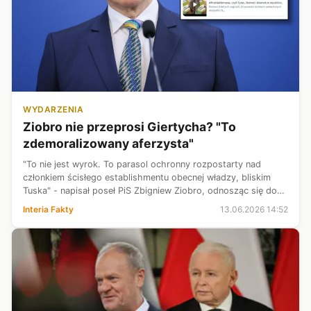
WYDARZENIA
Ziobro nie przeprosi Giertycha? "To
zdemoralizowany aferzysta"
"To nie jest wyrok. To parasol ochronny rozpostarty nad
członkiem ścisłego establishmentu obecnej władzy, bliskim
Tuska" - napisał poseł PiS Zbigniew Ziobro, odnosząc się do
wyroku sądu, nakazującemu mu przeprosić polityka KO
Interia Fakty
13.06.2026 14:52
Romana Giertycha. Ziobro...