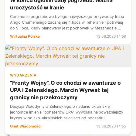
W końcu ogłosili datę pogrzebu. Ważna
uroczystość w Iranie
Ceremonie pogrzebowe byłego najwyższego przywódcy Iranu
Alego Chameneiego zaczną się 4 lipca w Teheranie i potrwają
do 9 lipca, kiedy planowany jest pochówek w Meszhedzie.
Terminy ogłosiła irańska telewizja państwowa.
Wirtualna Polska
13.06.2026 14:59
WYDARZENIA
"Fronty Wojny". O co chodzi w awanturze o
UPA i Zełenskiego. Marcin Wyrwał: tej
granicy nie przekroczymy
Decyzja Wołodymyra Zełenskiego o nadaniu ukraińskiej
jednostce imienia "bohaterów UPA" wywołała najpoważniejszy
kryzys w polsko-ukraińskich relacjach od początku
pełnoskalowej wojny z Rosją. W specjalnym solowym odcinku
Onet Wiadomości
13.06.2026 14:55
podcastu Marcin Wyrwał porządk...