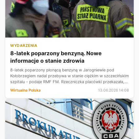
WYDARZENIA
8-latek poparzony benzyną. Nowe
informacje o stanie zdrowia
8-latek poparzony płonącą benzyną w Jarogniewie pod
Kołobrzegiem nadal przebywa w stanie ciężkim w szczecińskim
szpitalu - podaje RMF FM. Rzeczniczka placówki przekazała,
że skala oparzeń jest mniejsza, niż podawano wcześniej.
Wirtualna Polska
13.06.2026 14:08