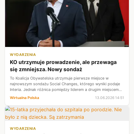
WYDARZENIA
KO utrzymuje prowadzenie, ale przewaga
się zmniejsza. Nowy sondaż
To Koalicja Obywatelska utrzymuje pierwsze miejsce w
najnowszym sondażu Social Changes, którego wyniki podaje
Interia. Jednak różnica pomiędzy liderem a drugim miejscem
jest stosunkowo niewielka. W cytowanym badaniu po raz
Wirtualna Polska
13.06.2026 14:51
pierwszy od dawna do Sejmu ...
WYDARZENIA