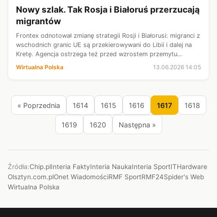
Nowy szlak. Tak Rosja i Białoruś przerzucają
migrantów
Frontex odnotował zmianę strategii Rosji i Białorusi: migranci z
wschodnich granic UE są przekierowywani do Libii i dalej na
Kretę. Agencja ostrzega też przed wzrostem przemytu
narkotyków i ryzykiem nielegalnego handlu bronią.
Wirtualna Polska
13.06.2026 14:05
« Poprzednia
1614
1615
1616
1617
1618
1619
1620
Następna »
Źródła:
Chip.pl
Interia Fakty
Interia Nauka
Interia Sport
ITHardware
Olsztyn.com.pl
Onet Wiadomości
RMF Sport
RMF24
Spider's Web
Wirtualna Polska