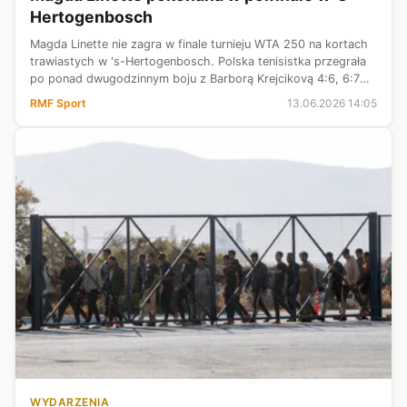
Hertogenbosch
Magda Linette nie zagra w finale turnieju WTA 250 na kortach
trawiastych w 's-Hertogenbosch. Polska tenisistka przegrała
po ponad dwugodzinnym boju z Barborą Krejcikovą 4:6, 6:7
(4-7).
RMF Sport
13.06.2026 14:05
WYDARZENIA