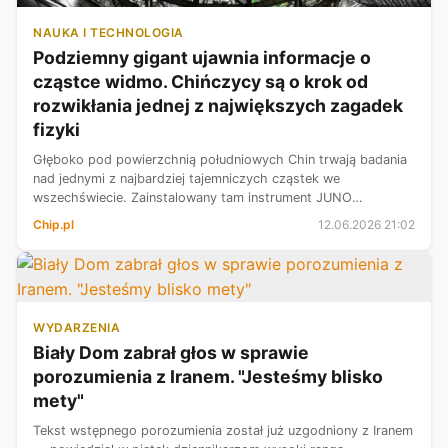
NAUKA I TECHNOLOGIA
Podziemny gigant ujawnia informacje o
cząstce widmo. Chińczycy są o krok od
rozwikłania jednej z największych zagadek
fizyki
Głęboko pod powierzchnią południowych Chin trwają badania
nad jednymi z najbardziej tajemniczych cząstek we
wszechświecie. Zainstalowany tam instrument JUNO
(Jiangmen Underground Neutrino Observatory) stanowi
Chip.pl
12.06.2026 21:02
ogromne podziemne laboratorium stworzone ...
WYDARZENIA
Biały Dom zabrał głos w sprawie
porozumienia z Iranem. "Jesteśmy blisko
mety"
Tekst wstępnego porozumienia został już uzgodniony z Iranem