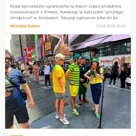
Rosja wprowadziła ograniczenia na import części produktów
żywnościowych z Armenii, tłumacząc je wykryciem "groźnego
chrząszcza" w dostawach. Decyzję ogłoszono kilka dni po
wyborach w Armenii, wygranych przez premiera Nikola
Wirtualna Polska
12.06.2026 20:54
Paszyniana, który zapowiad...