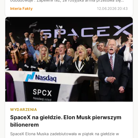
odbudowuje". Zapewnił też, że rosyjska armia przesuwa się
naprzód każdego dnia inwazji, a liczba zaangażowanych
Interia Fakty
12.06.2026 20:43
żołnierzy przek...
WYDARZENIA
SpaceX na giełdzie. Elon Musk pierwszym
bilionerem
SpaceX Elona Muska zadebiutowała w piątek na giełdzie w