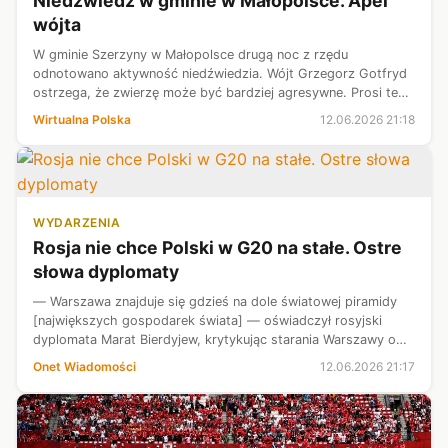
Niedźwiedź w gminie w Małopolsce. Apel
wójta
W gminie Szerzyny w Małopolsce drugą noc z rzędu
odnotowano aktywność niedźwiedzia. Wójt Grzegorz Gotfryd
ostrzega, że zwierzę może być bardziej agresywne. Prosi też
mieszkańców o szczególną ostrożność podczas leśnych
Wirtualna Polska
12.06.2026 21:18
spacerów.
WYDARZENIA
Rosja nie chce Polski w G20 na stałe. Ostre
słowa dyplomaty
— Warszawa znajduje się gdzieś na dole światowej piramidy
[największych gospodarek świata] — oświadczył rosyjski
dyplomata Marat Bierdyjew, krytykując starania Warszawy o
stałe członkostwo w G20.
Onet Wiadomości
12.06.2026 21:17