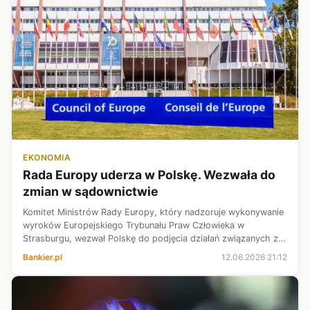
EKONOMIA
Rada Europy uderza w Polskę. Wezwała do
zmian w sądownictwie
Komitet Ministrów Rady Europy, który nadzoruje wykonywanie
wyroków Europejskiego Trybunału Praw Człowieka w
Strasburgu, wezwał Polskę do podjęcia działań związanych z
wykonywaniem kilku orzeczeń ETPCz dotyczących problemów
Bankier.pl
12.06.2026 21:12
sądownictwa w Polsce. Komit...