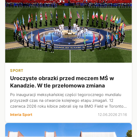
SPORT
Uroczyste obrazki przed meczem MŚ w
Kanadzie. W tle przełomowa zmiana
Po inauguracji meksykańskiej części tegorocznego mundialu
przyszedł czas na otwarcie kolejnego etapu zmagań. 12
czerwca 2026 roku kibice zebrali się na BMO Field w Toronto,
aby wspólnie rozpocząć kanadyjską część mundialu. Podobnie
Interia Sport
12.06.2026 21:16
jak w dniu poprzed...