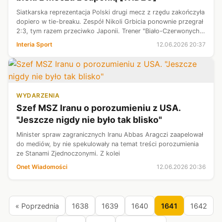
Siatkarska reprezentacja Polski drugi mecz z rzędu zakończyła
dopiero w tie-breaku. Zespół Nikoli Grbicia ponownie przegrał
2:3, tym razem przeciwko Japonii. Trener "Biało-Czerwonych"
musi jak najszybciej znaleźć rozwiązanie obecnego problemu,
Interia Sport
12.06.2026 20:37
który ...
WYDARZENIA
Szef MSZ Iranu o porozumieniu z USA.
"Jeszcze nigdy nie było tak blisko"
Minister spraw zagranicznych Iranu Abbas Aragczi zaapelował
do mediów, by nie spekulowały na temat treści porozumienia
ze Stanami Zjednoczonymi. Z kolei
Onet Wiadomości
12.06.2026 20:36
« Poprzednia
1638
1639
1640
1641
1642