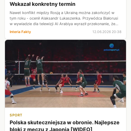
Wskazał konkretny termin
Nawet konflikt między Rosją a Ukrainą można zakończyć w
tym roku - ocenił Alaksandr Łukaszenka. Przywódca Białorusi
w wywiadzie dla telewizji Al Arabiya wyraził przekonanie, że
zarówno wojna w Ukrainie, jak i konflikt na Bliskim Wschodzie
Interia Fakty
12.06.2026 20:38
dobiegną ko...
SPORT
Polska skuteczniejsza w obronie. Najlepsze
bloki z meczu z Japonią [WIDEO]