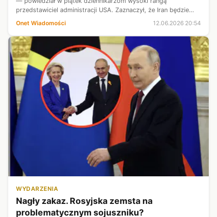
— powiedział w piątek dziennikarzom wysoki rangą
przedstawiciel administracji USA. Zaznaczył, że Iran będzie
otrzymywać gospodarcze korzyści w miarę wdrażania
Onet Wiadomości
12.06.2026 20:54
zapisów porozumień, w tym dotyc...
WYDARZENIA
Nagły zakaz. Rosyjska zemsta na
problematycznym sojuszniku?