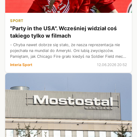
SPORT
"Party in the USA". Wcześniej widział coś
takiego tylko w filmach
- Chyba nawet dobrze się stało, że nasza reprezentacja nie
pojechała na mundial do Ameryki. Oni lubią zwycięzców.
Pamiętam, jak Chicago Fire grało kiedyś na Soldier Field mecz
bezpośrednio po spotkaniu reprezentacji kobiet. Po obejrzeniu
Interia Sport
12.06.2026 20:52
mistrzyń oli...