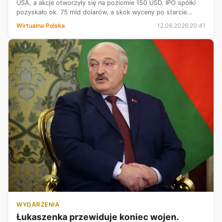
USA, a akcje otworzyły się na poziomie 150 USD. IPO spółki
pozyskało ok. 75 mld dolarów, a skok wyceny po starcie
notowań sprawił, że Musk został pierwszym na świecie
Wirtualna Polska
12.06.2026 20:41
bilionerem.
WYDARZENIA
Łukaszenka przewiduje koniec wojen.