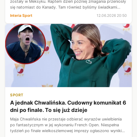
zostały w Meksyku. Raptem dzień później zmagania przeniosły
się natomiast do Kanady. Tam również byliśmy świadkami
pełnoprawnej ceremonii otwarcia piłkarskich MŚ. Niestety, w
Interia Sport
12.06.2026 20:50
przeciwieństwie do mek...
SPORT
A jednak Chwalińska. Cudowny komunikat 6
dni po finale. To się już dzieje
Maja Chwalińska nie przestaje odbierać wyrazów uwielbienia
po fantastycznym w jej wykonaniu French Open. Niespełna
tydzień po finale wielkoszlemowej imprezy ogłaszono wyniki
głosowania kibiców na najpopularniejszą tenisistkę sezonu na