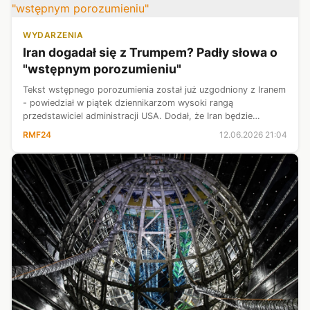
WYDARZENIA
Iran dogadał się z Trumpem? Padły słowa o
"wstępnym porozumieniu"
T​ekst wstępnego porozumienia został już uzgodniony z Iranem
- powiedział w piątek dziennikarzom wysoki rangą
przedstawiciel administracji USA. Dodał, że Iran będzie
otrzymywać gospodarcze korzyści w miarę wdrażania
RMF24
12.06.2026 21:04
zapisów porozumień, w tym dotycząc...