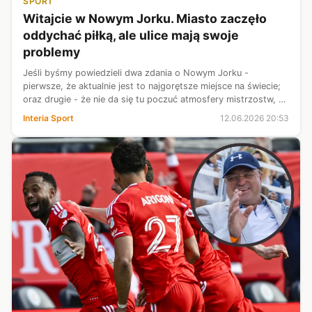
SPORT
Witajcie w Nowym Jorku. Miasto zaczęło
oddychać piłką, ale ulice mają swoje
problemy
Jeśli byśmy powiedzieli dwa zdania o Nowym Jorku -
pierwsze, że aktualnie jest to najgorętsze miejsce na świecie;
oraz drugie - że nie da się tu poczuć atmosfery mistrzostw, to
oba mijałyby się z prawdą. Ale znacznie bliżej niej leżałoby to o
Interia Sport
12.06.2026 20:53
upale. ...