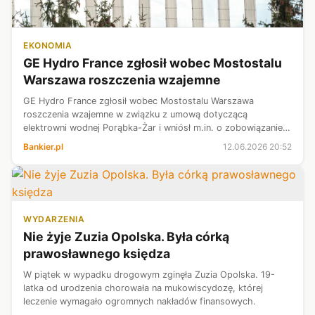
EKONOMIA
GE Hydro France zgłosił wobec Mostostalu
Warszawa roszczenia wzajemne
GE Hydro France zgłosił wobec Mostostalu Warszawa
roszczenia wzajemne w związku z umową dotyczącą
elektrowni wodnej Porąbka-Żar i wniósł m.in. o zobowiązanie
do zapłaty kwoty zapłaconych przez niego do tej pory kar
Bankier.pl
12.06.2026 20:52
umownych w kwocie 31 mln zł - podał...
WYDARZENIA
Nie żyje Zuzia Opolska. Była córką
prawosławnego księdza
W piątek w wypadku drogowym zginęła Zuzia Opolska. 19-
latka od urodzenia chorowała na mukowiscydozę, której
leczenie wymagało ogromnych nakładów finansowych.