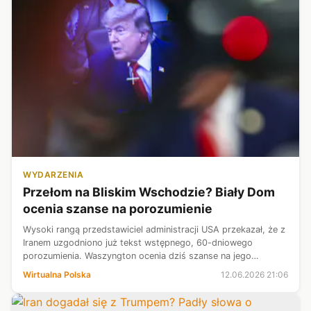
WYDARZENIA
Przełom na Bliskim Wschodzie? Biały Dom
ocenia szanse na porozumienie
Wysoki rangą przedstawiciel administracji USA przekazał, że z
Iranem uzgodniono już tekst wstępnego, 60-dniowego
porozumienia. Waszyngton ocenia dziś szanse na jego
podpisanie na 80-85 proc. Korzyści gospodarcze dla Teheranu
Wirtualna Polska
12.06.2026 21:06
mają pojawiać się dopiero...