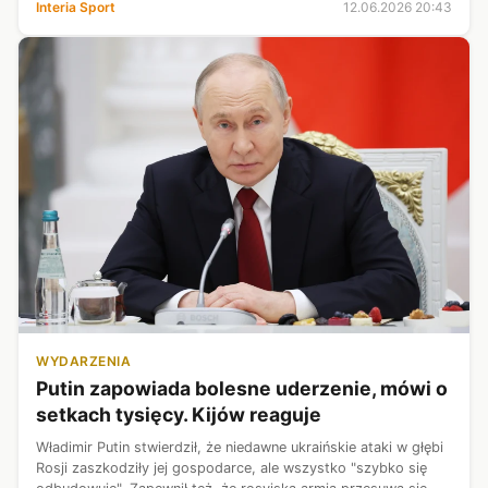
Interia Sport
12.06.2026 20:43
kortach ziemnyc...
WYDARZENIA
Putin zapowiada bolesne uderzenie, mówi o
setkach tysięcy. Kijów reaguje
Władimir Putin stwierdził, że niedawne ukraińskie ataki w głębi
Rosji zaszkodziły jej gospodarce, ale wszystko "szybko się