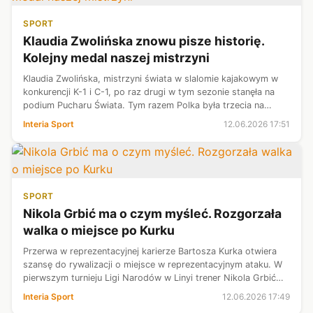
SPORT
Klaudia Zwolińska znowu pisze historię.
Kolejny medal naszej mistrzyni
Klaudia Zwolińska, mistrzyni świata w slalomie kajakowym w
konkurencji K-1 i C-1, po raz drugi w tym sezonie stanęła na
podium Pucharu Świata. Tym razem Polka była trzecia na
olimpijskim torze w Augsburgu, zapisując się po raz kolejny w
Interia Sport
12.06.2026 17:51
historii. W c...
SPORT
Nikola Grbić ma o czym myśleć. Rozgorzała
walka o miejsce po Kurku
Przerwa w reprezentacyjnej karierze Bartosza Kurka otwiera
szansę do rywalizacji o miejsce w reprezentacyjnym ataku. W
pierwszym turnieju Ligi Narodów w Linyi trener Nikola Grbić
sprawdza dwóch młodych zawodników. Na dobre występy
Interia Sport
12.06.2026 17:49
Bartosza Gomułki od...