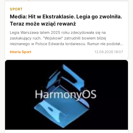
SPORT
Media: Hit w Ekstraklasie. Legia go zwolniła.
Teraz może wziąć rewanż
Legia Warszawa latem 2025 roku zdecydowała się na
zaskakujący ruch. "Wojskowi" zatrudnili bowiem bliżej
nieznanego w Polsce Edwarda Iordanescu. Rumun nie podołał
wyzwaniu i jeszcze przed końcem rundy jesiennej został
Interia Sport
12.06.2026 18:07
zwolniony. Od tego czasu pozostaj...