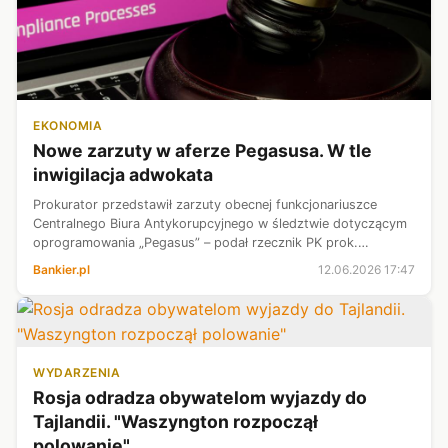
EKONOMIA
Nowe zarzuty w aferze Pegasusa. W tle
inwigilacja adwokata
Prokurator przedstawił zarzuty obecnej funkcjonariuszce
Centralnego Biura Antykorupcyjnego w śledztwie dotyczącym
oprogramowania „Pegasus” – podał rzecznik PK prok.
Przemysław Nowak. Ponadto uzupełnione zostały także
Bankier.pl
12.06.2026 17:47
zarzuty dla dwóch byłych funkcjon...
WYDARZENIA
Rosja odradza obywatelom wyjazdy do
Tajlandii. "Waszyngton rozpoczął
polowanie"