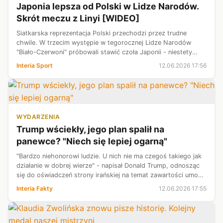
Japonia lepsza od Polski w Lidze Narodów.
Skrót meczu z Linyi [WIDEO]
Siatkarska reprezentacja Polski przechodzi przez trudne
chwile. W trzecim występie w tegorocznej Lidze Narodów
"Biało-Czerwoni" próbowali stawić czoła Japonii - niestety
nieskutecznie. Drużyna prowadzona przez Nikolę Grbicia nie
Interia Sport
12.06.2026 17:56
stanęła na wysokości ...
WYDARZENIA
Trump wściekły, jego plan spalił na
panewce? "Niech się lepiej ogarną"
"Bardzo niehonorowi ludzie. U nich nie ma czegoś takiego jak
działanie w dobrej wierze" - napisał Donald Trump, odnosząc
się do oświadczeń strony irańskiej na temat zawartości umowy
pokojowej pomiędzy Teheranem a Waszyngtonem. Państwowe
Interia Fakty
12.06.2026 17:55
irańskie medi...