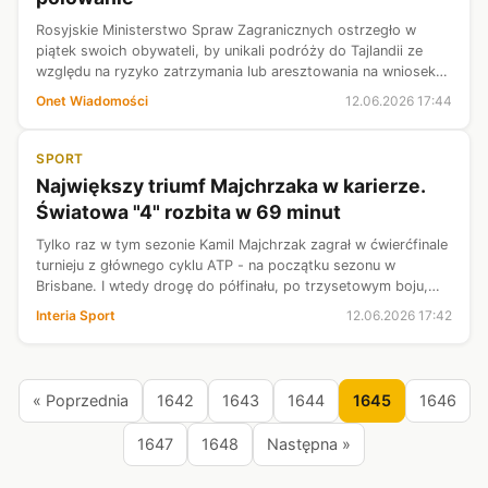
Rosyjskie Ministerstwo Spraw Zagranicznych ostrzegło w
piątek swoich obywateli, by unikali podróży do Tajlandii ze
względu na ryzyko zatrzymania lub aresztowania na wniosek
Stanów Zjednoczonych.
Onet Wiadomości
12.06.2026 17:44
SPORT
Największy triumf Majchrzaka w karierze.
Światowa "4" rozbita w 69 minut
Tylko raz w tym sezonie Kamil Majchrzak zagrał w ćwierćfinale
turnieju z głównego cyklu ATP - na początku sezonu w
Brisbane. I wtedy drogę do półfinału, po trzysetowym boju,
zamknął mu rozstawiony z "1" Daniił Miedwiediew. A teraz w
Interia Sport
12.06.2026 17:42
Rosmalen koło 's-...
« Poprzednia
1642
1643
1644
1645
1646
1647
1648
Następna »