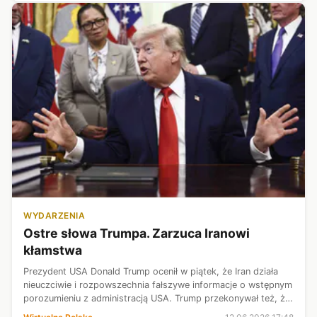
WYDARZENIA
Ostre słowa Trumpa. Zarzuca Iranowi
kłamstwa
Prezydent USA Donald Trump ocenił w piątek, że Iran działa
nieuczciwie i rozpowszechnia fałszywe informacje o wstępnym
porozumieniu z administracją USA. Trump przekonywał też, że
ujawnione w Teheranie warunki nie odpowiadają zapisom