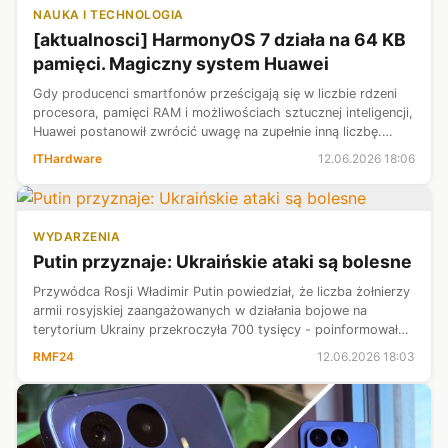
NAUKA I TECHNOLOGIA
[aktualnosci] HarmonyOS 7 działa na 64 KB
pamięci. Magiczny system Huawei
Gdy producenci smartfonów prześcigają się w liczbie rdzeni
procesora, pamięci RAM i możliwościach sztucznej inteligencji,
Huawei postanowił zwrócić uwagę na zupełnie inną liczbę.
Podczas konferencji deweloperskiej HDC 2026 firma
ITHardware
12.06.2026 18:06
zaprezentowała Harmon...
WYDARZENIA
Putin przyznaje: Ukraińskie ataki są bolesne
​Przywódca Rosji Władimir Putin powiedział, że liczba żołnierzy
armii rosyjskiej zaangażowanych w działania bojowe na
terytorium Ukrainy przekroczyła 700 tysięcy - poinformowała
w piątek agencja Reutera, powołując się na rosyjskie media
RMF24
12.06.2026 18:03
państwowe.