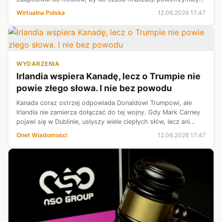
się od spekulacji o treści dokumentu.
Wirtualna Polska
12.06.2026 17:47
WYDARZENIA
Irlandia wspiera Kanadę, lecz o Trumpie nie
powie złego słowa. I nie bez powodu
Kanada coraz ostrzej odpowiada Donaldowi Trumpowi, ale
Irlandia nie zamierza dołączać do tej wojny. Gdy Mark Carney
pojawi się w Dublinie, usłyszy wiele ciepłych słów, lecz ani
jednej publicznej krytyki amerykańskiego prezydenta. Stawka
Onet Wiadomości
12.06.2026 17:47
jest wysoka —...