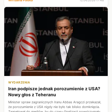
Wirtualna Polska
12.06.2026 17:48
uzgodnionym przez...
WYDARZENIA
Iran podpisze jednak porozumienie z USA?
Nowy głos z Teheranu
Minister spraw zagranicznych Iranu Abbas Aragczi przekazał,
że porozumienie z USA nigdy nie było tak blisko domknięcia.
Zaapelował do mediów, by do czasu finalizacji powstrzymały