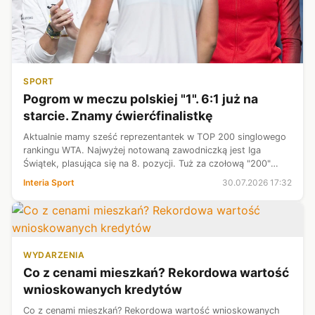
SPORT
Pogrom w meczu polskiej "1". 6:1 już na
starcie. Znamy ćwierćfinalistkę
Aktualnie mamy sześć reprezentantek w TOP 200 singlowego
rankingu WTA. Najwyżej notowaną zawodniczką jest Iga
Świątek, plasująca się na 8. pozycji. Tuż za czołową "200"
znajduje się Linda Klimovicova - obecnie 206. rakieta świata,
Interia Sport
30.07.2026 17:32
ale już niebawem mo...
WYDARZENIA
Co z cenami mieszkań? Rekordowa wartość
wnioskowanych kredytów
Co z cenami mieszkań? Rekordowa wartość wnioskowanych