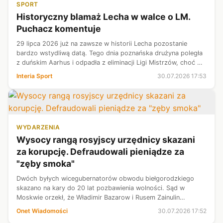
SPORT
Historyczny blamaż Lecha w walce o LM.
Puchacz komentuje
29 lipca 2026 już na zawsze w historii Lecha pozostanie
bardzo wstydliwą datą. Tego dnia poznańska drużyna poległa
z duńskim Aarhus i odpadła z eliminacji Ligi Mistrzów, choć w
pierwszym meczu wygrała 4:1. W przypadku awansu na
Interia Sport
30.07.2026 17:53
mistrza Polski czekał ...
WYDARZENIA
Wysocy rangą rosyjscy urzędnicy skazani
za korupcję. Defraudowali pieniądze za
"zęby smoka"
Dwóch byłych wicegubernatorów obwodu biełgorodzkiego
skazano na kary do 20 lat pozbawienia wolności. Sąd w
Moskwie orzekł, że Władimir Bazarow i Rusem Zainulin
dopuścili się malwersacji przy budowie umocnień na granicy z
Onet Wiadomości
30.07.2026 17:52
Ukrainą.