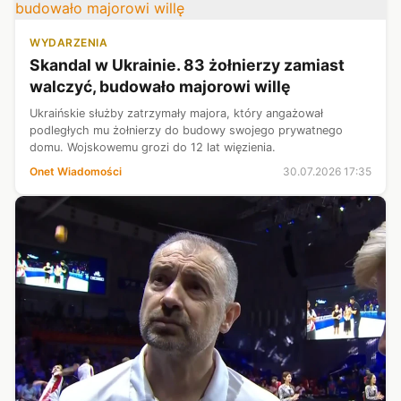
WYDARZENIA
Skandal w Ukrainie. 83 żołnierzy zamiast
walczyć, budowało majorowi willę
Ukraińskie służby zatrzymały majora, który angażował
podległych mu żołnierzy do budowy swojego prywatnego
domu. Wojskowemu grozi do 12 lat więzienia.
Onet Wiadomości
30.07.2026 17:35