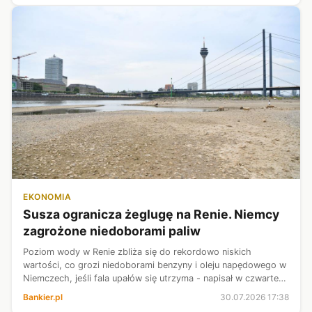
EKONOMIA
Susza ogranicza żeglugę na Renie. Niemcy
zagrożone niedoborami paliw
Poziom wody w Renie zbliża się do rekordowo niskich
wartości, co grozi niedoborami benzyny i oleju napędowego w
Niemczech, jeśli fala upałów się utrzyma - napisał w czwartek
dziennik „Handelsblatt”. Ograniczony załadunek statków i
Bankier.pl
30.07.2026 17:38
rosnące stawki frac...