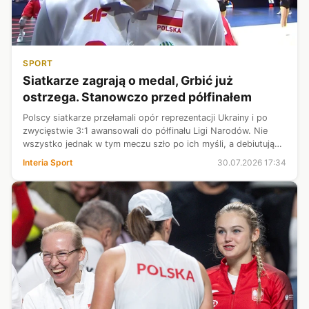
SPORT
Siatkarze zagrają o medal, Grbić już
ostrzega. Stanowczo przed półfinałem
Polscy siatkarze przełamali opór reprezentacji Ukrainy i po
zwycięstwie 3:1 awansowali do półfinału Ligi Narodów. Nie
wszystko jednak w tym meczu szło po ich myśli, a debiutujący
wśród najlepszych rywale potrafili postawić ich w trudnej
Interia Sport
30.07.2026 17:34
sytuacji. "W ...