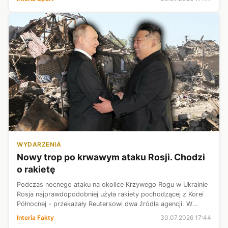
zmierzą s...
WYDARZENIA
Nowy trop po krwawym ataku Rosji. Chodzi
o rakietę
Podczas nocnego ataku na okolice Krzywego Rogu w Ukrainie
Rosja najprawdopodobniej użyła rakiety pochodzącej z Korei
Północnej - przekazały Reutersowi dwa źródła agencji. W
wyniku uderzenia zginęła rodzina mieszkająca w okolicy
Interia Fakty
30.07.2026 17:44
miasta. Tej samej nocy...