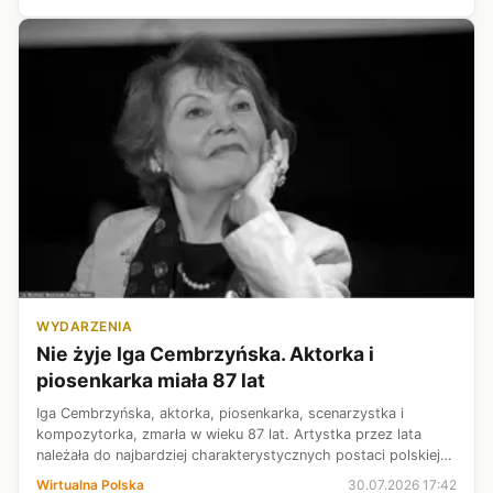
PKO BP na swojej oficjalnej stronie inter...
WYDARZENIA
Nie żyje Iga Cembrzyńska. Aktorka i
piosenkarka miała 87 lat
Iga Cembrzyńska, aktorka, piosenkarka, scenarzystka i
kompozytorka, zmarła w wieku 87 lat. Artystka przez lata
należała do najbardziej charakterystycznych postaci polskiej
kultury, a widzowie szczególnie zapamiętali ją z filmów
Wirtualna Polska
30.07.2026 17:42