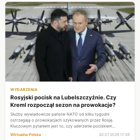
WYDARZENIA
Rosyjski pocisk na Lubelszczyźnie. Czy
Kreml rozpoczął sezon na prowokacje?
Służby wywiadowcze państw NATO od kilku tygodni
ostrzegają o prowokacjach szykowanych przez Rosję.
Kluczowym pytaniem jest to, czy uderzenie pociskiem
manewrującym Ch-101 w pole na Lubelszczyźnie jest
Wirtualna Polska
30.07.2026 17:36
elementem wstępu do tej prowokacji czy działaniem...