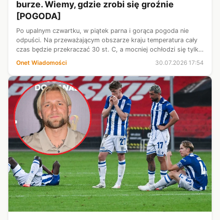
burze. Wiemy, gdzie zrobi się groźnie
[POGODA]
Po upalnym czwartku, w piątek parna i gorąca pogoda nie
odpuści. Na przeważającym obszarze kraju temperatura cały
czas będzie przekraczać 30 st. C, a mocniej ochłodzi się tylko
na Pomorzu. Oprócz upałów pojawią się też burze i to
Onet Wiadomości
30.07.2026 17:54
gwałtowne. Możliwe, ...