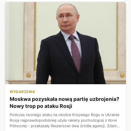
WYDARZENIA
Moskwa pozyskała nową partię uzbrojenia?
Nowy trop po ataku Rosji
Podczas nocnego ataku na okolice Krzywego Rogu w Ukrainie
Rosja najprawdopodobniej użyła rakiety pochodzącej z Korei
Północnej - przekazały Reutersowi dwa źródła agencji. Zdanie