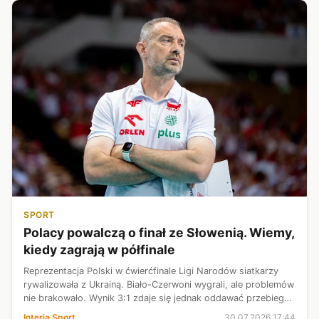
SPORT
Polacy powalczą o finał ze Słowenią. Wiemy,
kiedy zagrają w półfinale
Reprezentacja Polski w ćwierćfinale Ligi Narodów siatkarzy
rywalizowała z Ukrainą. Biało-Czerwoni wygrali, ale problemów
nie brakowało. Wynik 3:1 zdaje się jednak oddawać przebieg
meczu. W półfinale siatkarze prowadzeni przez Nikolę Grbicia
Interia Sport
30.07.2026 17:44