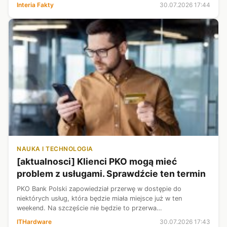
to podzielił Wołodymyr Zełenski. W wyniku uderzenia zginęła
Interia Fakty
30.07.2026 17:44
rodzina mies...
NAUKA I TECHNOLOGIA
[aktualnosci] Klienci PKO mogą mieć
problem z usługami. Sprawdźcie ten termin
PKO Bank Polski zapowiedział przerwę w dostępie do
niektórych usług, która będzie miała miejsce już w ten
weekend. Na szczęście nie będzie to przerwa
dotykająca kluczowe produkty największego polskiego banku.
ITHardware
30.07.2026 17:43