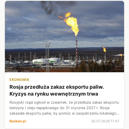
EKONOMIA
Rosja przedłuża zakaz eksportu paliw.
Kryzys na rynku wewnętrznym trwa
Rosyjski rząd ogłosił w czwartek, że przedłuża zakaz eksportu
benzyny i oleju napędowego do 31 stycznia 2027 r. Rosja
zakazała eksportu paliw, by pomóc w zaopatrzeniu lokalnego
rynku. Niedobory paliwa są spowodowane atakami Ukrainy na
Bankier.pl
30.07.2026 17:47
rosyjski sektor...