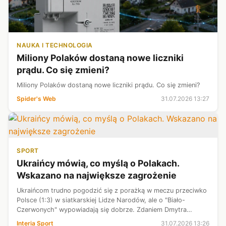
NAUKA I TECHNOLOGIA
Miliony Polaków dostaną nowe liczniki
prądu. Co się zmieni?
Miliony Polaków dostaną nowe liczniki prądu. Co się zmieni?
Spider's Web
31.07.2026 13:27
SPORT
Ukraińcy mówią, co myślą o Polakach.
Wskazano na największe zagrożenie
Ukraińcom trudno pogodzić się z porażką w meczu przeciwko
Polsce (1:3) w siatkarskiej Lidze Narodów, ale o "Biało-
Czerwonych" wypowiadają się dobrze. Zdaniem Dmytra
Storożyłowa reprezentacja Polski " jest jedną z najsilniejszych
Interia Sport
31.07.2026 13:26