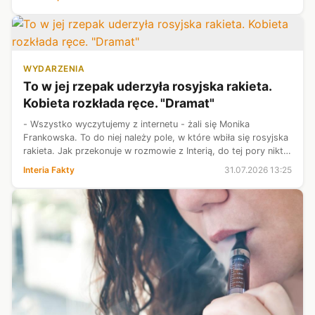
ekip na świecie". Wtó...
WYDARZENIA
To w jej rzepak uderzyła rosyjska rakieta.
Kobieta rozkłada ręce. "Dramat"
- Wszystko wyczytujemy z internetu - żali się Monika
Frankowska. To do niej należy pole, w które wbiła się rosyjska
rakieta. Jak przekonuje w rozmowie z Interią, do tej pory nikt z
władz do niej nie przyszedł i nie powiedział, co dalej. - No
Interia Fakty
31.07.2026 13:25
dramat -...