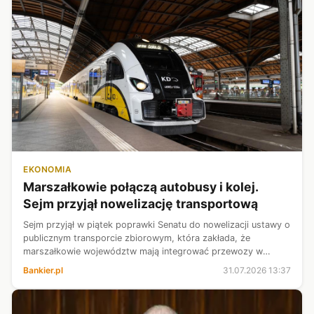
EKONOMIA
Marszałkowie połączą autobusy i kolej.
Sejm przyjął nowelizację transportową
Sejm przyjął w piątek poprawki Senatu do nowelizacji ustawy o
publicznym transporcie zbiorowym, która zakłada, że
marszałkowie województw mają integrować przewozy w
publicznym transporcie zbiorowym. Chodzi o koordynację
Bankier.pl
31.07.2026 13:37
połączeń i tworzenie wspólnych...