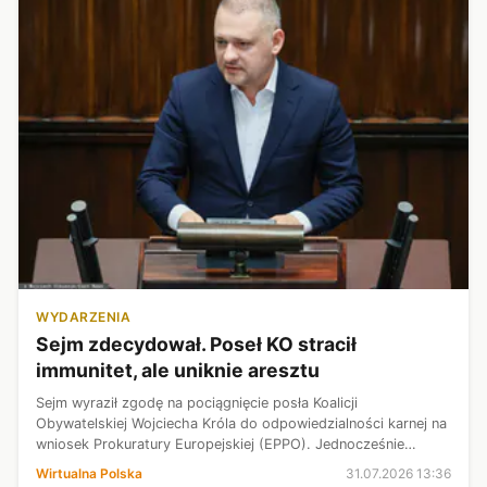
WYDARZENIA
Sejm zdecydował. Poseł KO stracił
immunitet, ale uniknie aresztu
Sejm wyraził zgodę na pociągnięcie posła Koalicji
Obywatelskiej Wojciecha Króla do odpowiedzialności karnej na
wniosek Prokuratury Europejskiej (EPPO). Jednocześnie
posłowie odrzucili wniosek o zatrzymanie i tymczasowe
Wirtualna Polska
31.07.2026 13:36
aresztowanie parlamentarzysty. ...