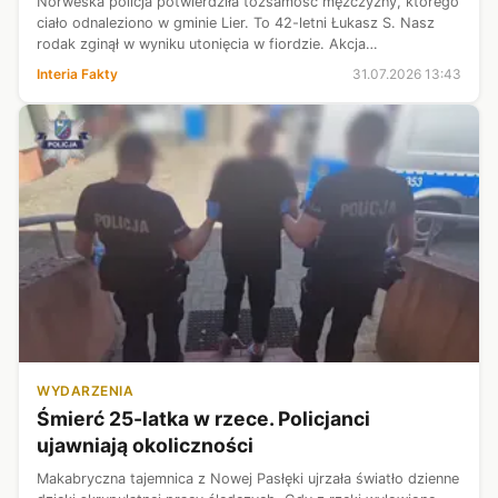
Norweska policja potwierdziła tożsamość mężczyzny, którego
ciało odnaleziono w gminie Lier. To 42-letni Łukasz S. Nasz
rodak zginął w wyniku utonięcia w fiordzie. Akcja
poszukiwawcza trwała kilka dni. Operację utrudniały
Interia Fakty
31.07.2026 13:43
niesprzyjające warunki atmosf...
WYDARZENIA
Śmierć 25-latka w rzece. Policjanci
ujawniają okoliczności
Makabryczna tajemnica z Nowej Pasłęki ujrzała światło dzienne