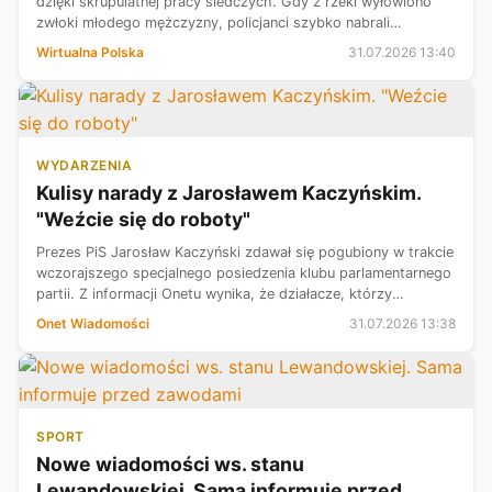
dzięki skrupulatnej pracy śledczych. Gdy z rzeki wyłowiono
zwłoki młodego mężczyzny, policjanci szybko nabrali
podejrzeń, że nie było to zwykłe utonięcie. Krok po kroku
Wirtualna Polska
31.07.2026 13:40
odtworzyli ostatnie...
WYDARZENIA
Kulisy narady z Jarosławem Kaczyńskim.
"Weźcie się do roboty"
Prezes PiS Jarosław Kaczyński zdawał się pogubiony w trakcie
wczorajszego specjalnego posiedzenia klubu parlamentarnego
partii. Z informacji Onetu wynika, że działacze, którzy
pozostali przy liderze, nie usłyszeli jasnej instrukcji. Wręcz
Onet Wiadomości
31.07.2026 13:38
przeciwnie....
SPORT
Nowe wiadomości ws. stanu
Lewandowskiej. Sama informuje przed