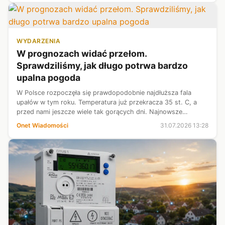
WYDARZENIA
W prognozach widać przełom.
Sprawdziliśmy, jak długo potrwa bardzo
upalna pogoda
W Polsce rozpoczęła się prawdopodobnie najdłuższa fala
upałów w tym roku. Temperatura już przekracza 35 st. C, a
przed nami jeszcze wiele tak gorących dni. Najnowsze
prognozy nie pozostawiają złudzeń — na większe ochłodzenie
Onet Wiadomości
31.07.2026 13:28
poczekamy przynajmniej ty...