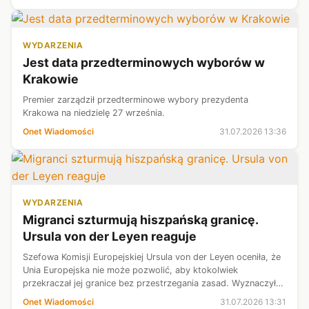
WYDARZENIA
Jest data przedterminowych wyborów w
Krakowie
Premier zarządził przedterminowe wybory prezydenta
Krakowa na niedzielę 27 września.
Onet Wiadomości
31.07.2026 13:36
WYDARZENIA
Migranci szturmują hiszpańską granicę.
Ursula von der Leyen reaguje
Szefowa Komisji Europejskiej Ursula von der Leyen oceniła, że
Unia Europejska nie może pozwolić, aby ktokolwiek
przekraczał jej granice bez przestrzegania zasad. Wyznaczyła
dwóch komisarzy, którzy mają pomóc Hiszpanii z
Onet Wiadomości
31.07.2026 13:31