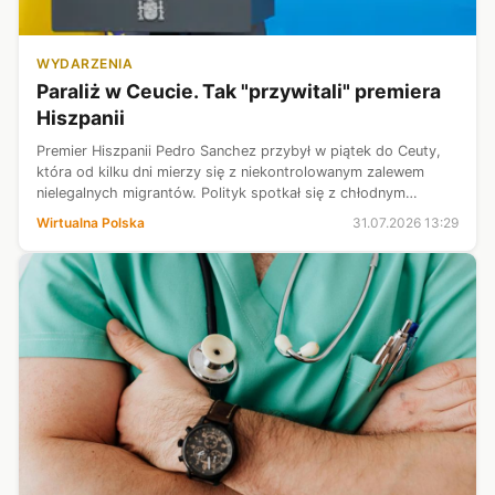
WYDARZENIA
Paraliż w Ceucie. Tak "przywitali" premiera
Hiszpanii
Premier Hiszpanii Pedro Sanchez przybył w piątek do Ceuty,
która od kilku dni mierzy się z niekontrolowanym zalewem
nielegalnych migrantów. Polityk spotkał się z chłodnym
przyjęciem mieszkańców miasta, którzy przywitali go
Wirtualna Polska
31.07.2026 13:29
buczeniem i okrzykami.