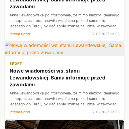
zawodami
Anna Lewandowska poinformowała, że mimo niezbyt idealnego
samopoczucia postanowiła wsiąść na pokład samolotu
lecącego do Turcji, by dać sobie szansę na udział w zawodach
Hyrox. Kilkanaście godzin później doszło do zwrotu akcji. Żona
Interia Sport
31.07.2026 13:38
"Lewego" z radośc...
SPORT
Nowe wiadomości ws. stanu
Lewandowskiej. Sama informuje przed
zawodami
Anna Lewandowska poinformowała, że mimo niezbyt idealnego
samopoczucia postanowiła wsiąść na pokład samolotu
lecącego do Turcji, by dać sobie szansę na udział w zawodach
Hyrox. Kilkanaście godzin później doszło do zwrotu akcji. Żona
Interia Sport
31.07.2026 13:38
"Lewego" z radośc...