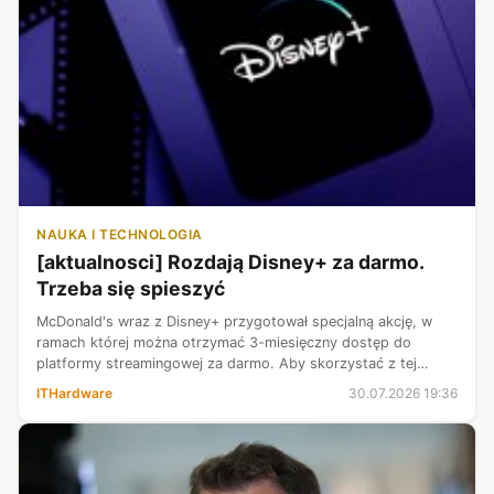
NAUKA I TECHNOLOGIA
[aktualnosci] Rozdają Disney+ za darmo.
Trzeba się spieszyć
McDonald's wraz z Disney+ przygotował specjalną akcję, w
ramach której można otrzymać 3-miesięczny dostęp do
platformy streamingowej za darmo. Aby skorzystać z tej
oferty musimy być członkami programu MojeM Nagrody.
ITHardware
30.07.2026 19:36
Użytkownicy aplikacji McDonald's w...