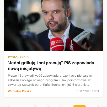
WYDARZENIA
"Jedni grillują, inni pracują". PiS zapowiada
nową inicjatywę
Prawo i Sprawiedliwość zapowiada prezentację pierwszych
założeń swojego nowego programu. Jak poinformował w
czwartek rzecznik partii Rafał Bochenek, już 6 sierpnia
ugrupowanie przedstawi efekty pracy zespołów
Wirtualna Polska
30.07.2026 19:31
programowych. - Jedni grillują, inni prac...