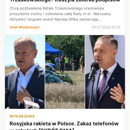
Chcą pozbawienia Rafała Trzaskowskiego stanowiska
prezydenta stolicy i odwołania całej Rady m.st. Warszawy.
Aktywiści skupieni wokół Macieja Wilka zamierzają
przeprowadzić referendum w tej sprawie. Dziś zarejestrowali
Onet Wiadomości
30.07.2026 20:10
swoją inicjatywę i zaczęli zbier...
WYDARZENIA
Rosyjska rakieta w Polsce. Zakaz telefonów