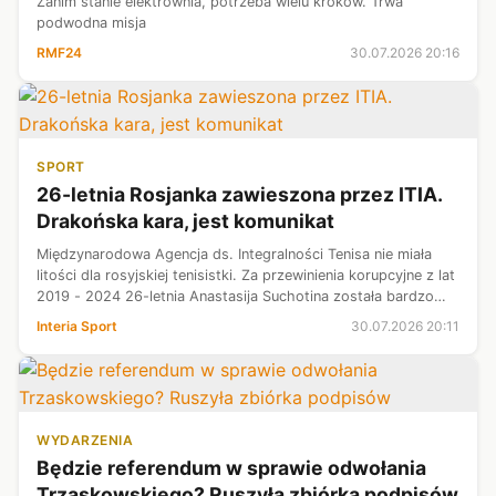
Zanim stanie elektrownia, potrzeba wielu kroków. Trwa
podwodna misja
RMF24
30.07.2026 20:16
SPORT
26-letnia Rosjanka zawieszona przez ITIA.
Drakońska kara, jest komunikat
Międzynarodowa Agencja ds. Integralności Tenisa nie miała
litości dla rosyjskiej tenisistki. Za przewinienia korupcyjne z lat
2019 - 2024 26-letnia Anastasija Suchotina została bardzo
surowo ukarana. ITIA ogłosiło, że jej zawieszenie zakończy się
Interia Sport
30.07.2026 20:11
w.....
WYDARZENIA
Będzie referendum w sprawie odwołania
Trzaskowskiego? Ruszyła zbiórka podpisów