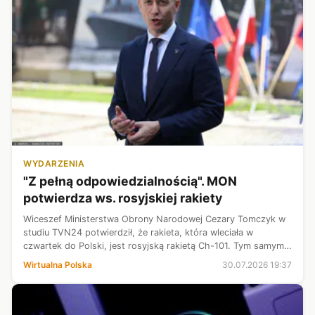
WYDARZENIA
"Z pełną odpowiedzialnością". MON
potwierdza ws. rosyjskiej rakiety
Wiceszef Ministerstwa Obrony Narodowej Cezary Tomczyk w
studiu TVN24 potwierdził, że rakieta, która wleciała w
czwartek do Polski, jest rosyjską rakietą Ch-101. Tym samym
potwierdziły się wstępne doniesienia.
Wirtualna Polska
30.07.2026 19:37