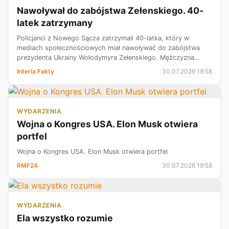
Nawoływał do zabójstwa Zełenskiego. 40-
latek zatrzymany
Policjanci z Nowego Sącza zatrzymali 40-latka, który w
mediach społecznościowych miał nawoływać do zabójstwa
prezydenta Ukrainy Wołodymyra Zełenskiego. Mężczyzna
usłyszał zarzuty, za które grozi mu do trzech lat więzienia.
Interia Fakty
30.07.2026 19:58
Rzeczniczka małopolskiej po...
WYDARZENIA
Wojna o Kongres USA. Elon Musk otwiera
portfel
Wojna o Kongres USA. Elon Musk otwiera portfel
RMF24
30.07.2026 19:58
WYDARZENIA
Ela wszystko rozumie