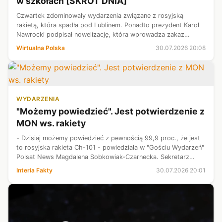
w szkołach [SKRÓT DNIA]
Czwartek zdominowały wydarzenia związane z rosyjską
rakietą, która spadła pod Lublinem. Ponadto prezydent Karol
Nawrocki podpisał nowelizację, która wprowadza zakaz
korzystania z telefonów komórkowych w przedszkolach i
Wirtualna Polska
30.07.2026 20:08
szkołach, a reprezentacja Polsk...
WYDARZENIA
"Możemy powiedzieć". Jest potwierdzenie z
MON ws. rakiety
- Dzisiaj możemy powiedzieć z pewnością 99,9 proc., że jest
to rosyjska rakieta Ch-101 - powiedziała w "Gościu Wydarzeń"
Polsat News Magdalena Sobkowiak-Czarnecka. Sekretarz
stanu w MON podkreśliła przy tym, że nie ma pewności jaka
Interia Fakty
30.07.2026 20:01
była przyczyna nar...