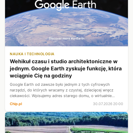
NAUKA I TECHNOLOGIA
Wehikuł czasu i studio architektoniczne w
jednym. Google Earth zyskuje funkcję, która
wciągnie Cię na godziny
Google Earth od zawsze było jednym z tych cyfrowych
narzędzi, do których wracamy z czystej, dziecięcej wręcz
ciekawości. Wpisujemy adres starego domu, o wirtualnie
spacerujemy wąskimi uliczkami włoskich miasteczek albo
Chip.pl
30.07.2026 20:00
wielkich metropolii. Przez lata...