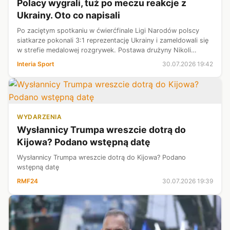
Polacy wygrali, tuż po meczu reakcje z
Ukrainy. Oto co napisali
Po zaciętym spotkaniu w ćwierćfinale Ligi Narodów polscy
siatkarze pokonali 3:1 reprezentację Ukrainy i zameldowali się
w strefie medalowej rozgrywek. Postawa drużyny Nikoli
Grbicia została doceniona w tamtejszych mediach, które
Interia Sport
30.07.2026 19:42
wprost nazywają ją "m...
WYDARZENIA
Wysłannicy Trumpa wreszcie dotrą do
Kijowa? Podano wstępną datę
Wysłannicy Trumpa wreszcie dotrą do Kijowa? Podano
wstępną datę
RMF24
30.07.2026 19:39