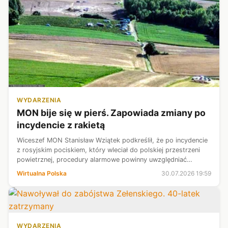
WYDARZENIA
MON bije się w pierś. Zapowiada zmiany po
incydencie z rakietą
Wiceszef MON Stanisław Wziątek podkreślił, że po incydencie
z rosyjskim pociskiem, który wleciał do polskiej przestrzeni
powietrznej, procedury alarmowe powinny uwzględniać
wysyłanie mieszkańcom SMS-ów informujących o zakończeniu
Wirtualna Polska
30.07.2026 19:59
zagrożenia.
WYDARZENIA