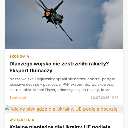
EKONOMIA
Dlaczego wojsko nie zestrzeliło rakiety?
Ekspert tłumaczy
Nasze wojsko i sojusznicy spisali się bardzo dobrze, podjęto
właściwe decyzje – powiedział PAP ekspert ds. wojskowości
mjr rez. pilot Michał Fiszer, odnosząc się do rakiety, która
naruszyła polską przestrzeń powietrzną. Podkreślił, że decyzja
Bankier.pl
30.07.2026 19:55
o zestr...
WYDARZENIA
Kolejne pieniądze dla Ukrainy. UE podjęła