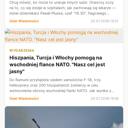
Chcę mówić, bo może to uratuje innych ludzi. Otworzy oczy
na to, co się dzieje w szpitalach, jak zachowują się lekarze —
mówi dziennikarz Paweł Płuska, szef "19.30", flagowego
programu informacyjnego TVP, którego żona była pacjentką
Onet Wiadomości
30.07.2026 19:57
szpitala MSWiA w ...
WYDARZENIA
Hiszpania, Turcja i Włochy pomogą na
wschodniej flance NATO. "Nasz cel jest
jasny"
Do Rumunii przybędzie siedem samolotów F-18, trzy
helikoptery oraz 200 hiszpańskich żołnierzy w celu
wzmocnienia obrony wschodniej flanki NATO. Jak wynika z
komunikatu Sojuszu, będą oni uprawnieni do zestrzelenia
Onet Wiadomości
30.07.2026 19:56
dronów. To jednak nie koniec.