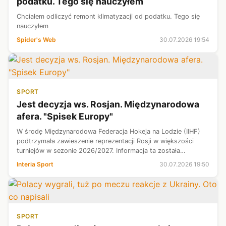
podatku. Tego się nauczyłem
Chciałem odliczyć remont klimatyzacji od podatku. Tego się
nauczyłem
Spider's Web
30.07.2026 19:54
SPORT
Jest decyzja ws. Rosjan. Międzynarodowa
afera. "Spisek Europy"
W środę Międzynarodowa Federacja Hokeja na Lodzie (IIHF)
podtrzymała zawieszenie reprezentacji Rosji w większości
turniejów w sezonie 2026/2027. Informacja ta została
opublikowana na oficjalnej stronie internetowej organizacji.
Interia Sport
30.07.2026 19:50
Rosyjscy eksperci od r...
SPORT