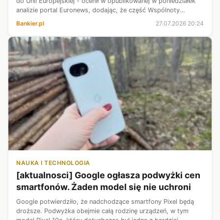
do Unii Europejskiej - ocenił w opublikowanej w poniedziałek
analizie portal Euronews, dodając, że część Wspólnoty
sprzyjająca Bałkanom Zachodnim nalega na zachowanie
Bankier.pl
27.07.2026 20:24
równowagi geograficznej.
NAUKA I TECHNOLOGIA
[aktualnosci] Google ogłasza podwyżki cen
smartfonów. Żaden model się nie uchroni
Google potwierdziło, że nadchodzące smartfony Pixel będą
droższe. Podwyżka obejmie całą rodzinę urządzeń, w tym