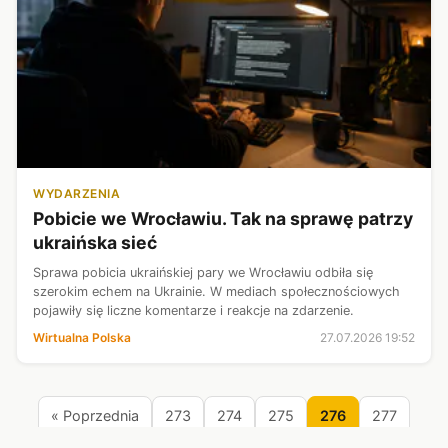
WYDARZENIA
Pobicie we Wrocławiu. Tak na sprawę patrzy
ukraińska sieć
Sprawa pobicia ukraińskiej pary we Wrocławiu odbiła się
szerokim echem na Ukrainie. W mediach społecznościowych
pojawiły się liczne komentarze i reakcje na zdarzenie.
Wirtualna Polska
27.07.2026 19:52
« Poprzednia
273
274
275
276
277