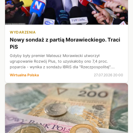
WYDARZENIA
Nowy sondaż z partią Morawieckiego. Traci
PiS
Gdyby były premier Mateusz Morawiecki utworzył
ugrupowanie Rozwój Plus, to uzyskałoby ono 7,4 proc.
poparcia - wynika z sondażu IBRiS dla "Rzeczpospolitej".
Koalicja Obywatelska mogłaby liczyć na 30,1 proc. poparcia, a
Wirtualna Polska
27.07.2026 20:00
Prawo i Sprawiedliwość - na 17,...