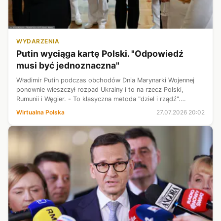
WYDARZENIA
Putin wyciąga kartę Polski. "Odpowiedź
musi być jednoznaczna"
Władimir Putin podczas obchodów Dnia Marynarki Wojennej
ponownie wieszczył rozpad Ukrainy i to na rzecz Polski,
Rumunii i Węgier. - To klasyczna metoda "dziel i rządź".
Warszawa ma zacząć być postrzegana w Kijowie jako
Wirtualna Polska
27.07.2026 20:02
potencjalny rewizjonista, a nie...