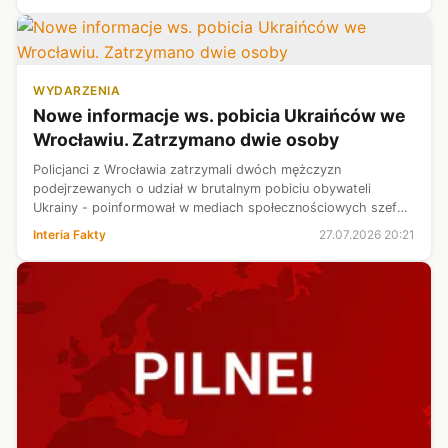
WYDARZENIA
Nowe informacje ws. pobicia Ukraińców we
Wrocławiu. Zatrzymano dwie osoby
Policjanci z Wrocławia zatrzymali dwóch mężczyzn
podejrzewanych o udział w brutalnym pobiciu obywateli
Ukrainy - poinformował w mediach społecznościowych szef
MSWiA Marcin Kierwiński. Zatrzymani byli wcześniej notowani.
Interia Fakty
27.07.2026 20:21
"Brutalna przemoc nigdy nie bę...