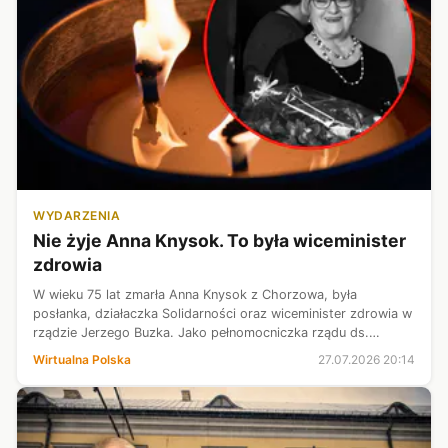
WYDARZENIA
Nie żyje Anna Knysok. To była wiceminister
zdrowia
W wieku 75 lat zmarła Anna Knysok z Chorzowa, była
posłanka, działaczka Solidarności oraz wiceminister zdrowia w
rządzie Jerzego Buzka. Jako pełnomocniczka rządu ds.
wprowadzenia powszechnego ubezpieczenia zdrowotnego
Wirtualna Polska
27.07.2026 20:14
współtworzyła reformę ochrony zd...