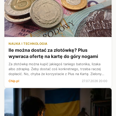
NAUKA I TECHNOLOGIA
Ile można dostać za złotówkę? Plus
wywraca ofertę na kartę do góry nogami
Za złotówkę można kupić jakiegoś taniego batonika, lizaka
albo zdrapkę. Żeby dostać coś konkretnego, trzeba raczej
dopłacić. No, chyba że korzystacie z Plus na Kartę. Zielony
operator postanowił udowodnić, że jedna moneta wciąż może
Chip.pl
27.07.2026 20:00
mieć potężną moc....