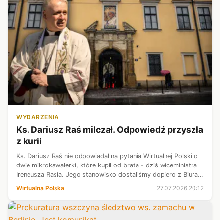
WYDARZENIA
Ks. Dariusz Raś milczał. Odpowiedź przyszła
z kurii
Ks. Dariusz Raś nie odpowiadał na pytania Wirtualnej Polski o
dwie mikrokawalerki, które kupił od brata - dziś wiceministra
Ireneusza Rasia. Jego stanowisko dostaliśmy dopiero z Biura
Prasowego Archidiecezji Krakowskiej. Jak przekonuje,
Wirtualna Polska
27.07.2026 20:12
mieszkania na...