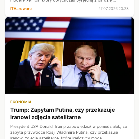
model Pixel 10a, który dotychczas był jedną z bardziej
przystępnych propozycji firmy. Powodem są rosnące koszty
ITHardware
27.07.2026 20:23
podzespołów, szczególnie p...
EKONOMIA
Trump: Zapytam Putina, czy przekazuje
Iranowi zdjęcia satelitarne
Prezydent USA Donald Trump zapowiedział w poniedziałek, że
zapyta przywódcę Rosji Władimira Putina, czy przekazuje
Iranowi zdjęcia satelitarne, które Irańczycy mogą