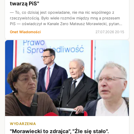
twarzą PiS"
— To, co dzisiaj jest opowiadane, nie ma nic wspólnego z
rzeczywistością. Było wiele rozmów między mną a prezesem
PiS — oświadczył w Kanale Zero Mateusz Morawiecki, pytany
o rozłam w Prawie i Sprawiedliwości.
Onet Wiadomości
27.07.2026 20:15
WYDARZENIA
"Morawiecki to zdrajca", "Źle się stało".