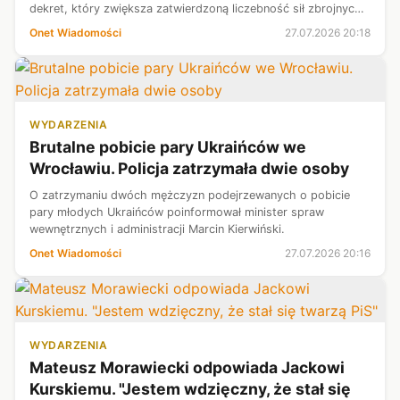
dekret, który zwiększa zatwierdzoną liczebność sił zbrojnych
do 2 mln 426 tys. 130 osób.
Onet Wiadomości
27.07.2026 20:18
WYDARZENIA
Brutalne pobicie pary Ukraińców we
Wrocławiu. Policja zatrzymała dwie osoby
O zatrzymaniu dwóch mężczyzn podejrzewanych o pobicie
pary młodych Ukraińców poinformował minister spraw
wewnętrznych i administracji Marcin Kierwiński.
Onet Wiadomości
27.07.2026 20:16
WYDARZENIA
Mateusz Morawiecki odpowiada Jackowi
Kurskiemu. "Jestem wdzięczny, że stał się