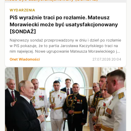
WYDARZENIA
PiS wyraźnie traci po rozłamie. Mateusz
Morawiecki może być usatysfakcjonowany
[SONDAŻ]
Najnowszy sondaż przeprowadzony w dniu i dzień po rozłamie
w PiS pokazuje, że to partia Jarosława Kaczyńskiego traci na
nim najwięcej. Nowe ugrupowanie Mateusza Morawieckiego już
teraz notuje poparcie na poziomie pozwalającym na
Onet Wiadomości
27.07.2026 20:04
przekroczenie progu w...