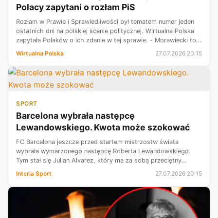
Polacy zapytani o rozłam PiS
Rozłam w Prawie i Sprawiedliwości był tematem numer jeden
ostatnich dni na polskiej scenie politycznej. Wirtualna Polska
zapytała Polaków o ich zdanie w tej sprawie. - Morawiecki to
zdrajca i nie ma dyskusji - grzmiała jedna z rodaczek. - Takich
Wirtualna Polska
27.07.2026 20:15
ludz...
SPORT
Barcelona wybrała następcę
Lewandowskiego. Kwota może szokować
FC Barcelona jeszcze przed startem mistrzostw świata
wybrała wymarzonego następcę Roberta Lewandowskiego.
Tym stał się Julian Alvarez, który ma za sobą przeciętny
mundial. Atletico nie chce jednak słyszeć o sprzedaży
Interia Sport
27.07.2026 20:15
Argentyńczyka. Wobec tego "Blaugr...