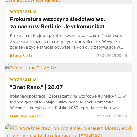
WYDARZENIA
Prokuratura wszczyna śledztwo ws.
zamachu w Berlinie. Jest komunikat
Prokuratura Krajowa poinformowała o wszczęciu śledztwa w
związku z zamachem terrorystycznym w Berlinie. W wyniku
zdarzenia życie straciła obywatelka Polski, przebywająca w
stolicy Niemiec wraz z córką. 21-letni zwolennik Państwa
Interia Fakty
27.07.2026 20:09
Islamskiego wjechał t...
WYDARZENIA
"Onet Rano." | 28.07
#płatnawspółpraca | Zapraszamy na wtorkowe #OnetRANO, w
którym gośćmi Mikołaja Kunicy będą: Michał Gramatyka -
Wiceminister cyfryzacji, Polska 2050, ppłk. Maciej Korowaj -
analityk rosyjskiej wojskowości, prof. dr n. med. Anna
Onet Wiadomości
27.07.2026 20:09
Raciborska - kierownik ...