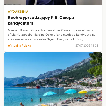
WYDARZENIA
Ruch wyprzedzający PiS. Ociepa
kandydatem
Mariusz Błaszczak poinformował, że Prawo i Sprawiedliwość
oficjalnie zgłosiło Marcina Ociepę jako swojego kandydata na
stanowisko wicemarszałka Sejmu. Decyzja ta kończy
wcześniejsze starania PiS o przywrócenie do prezydium
Wirtualna Polska
27.07.2026 14:31
Elżbiety Witek, a jednocześ...