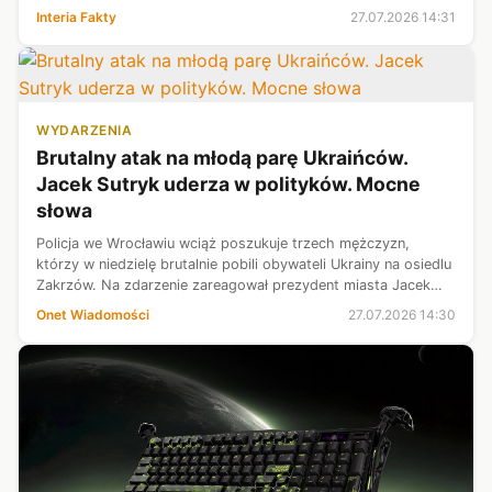
rzecznik PiS Rafał Bochenek. Poseł złożył wymagane
Interia Fakty
27.07.2026 14:31
oświadczenie.
WYDARZENIA
Brutalny atak na młodą parę Ukraińców.
Jacek Sutryk uderza w polityków. Mocne
słowa
Policja we Wrocławiu wciąż poszukuje trzech mężczyzn,
którzy w niedzielę brutalnie pobili obywateli Ukrainy na osiedlu
Zakrzów. Na zdarzenie zareagował prezydent miasta Jacek
Sutryk, który zarzucił politykom, że "budują przekaz oparty na
Onet Wiadomości
27.07.2026 14:30
strachu i up...