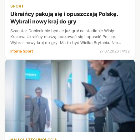
SPORT
Ukraińcy pakują się i opuszczają Polskę.
Wybrali nowy kraj do gry
Szachtar Donieck nie będzie już grał na stadionie Wisły
Kraków. Ukraińcy muszą spakować się i opuścić Polskę.
Wybrali nowy kraj do gry. Ma to być Wielka Brytania. Nie
obywa się jednak bez rozczarowania. Trener Arda Turan nie
Interia Sport
27.07.2026 14:32
ukrywa, że wolałby występ...
NAUKA I TECHNOLOGIA