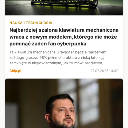
NAUKA I TECHNOLOGIA
Najbardziej szalona klawiatura mechaniczna
wraca z nowym modelem, którego nie może
pominąć żaden fan cyberpunka
Ta klawiatura mechaniczna GravaStar będzie marzeniem
każdego gracza. 98% pełne charakteru z niską latencją
zamknięte w niepowtarzalnym, jak to mówi producent,
egzoszkielecie. Dodatkowo obiecuje setki godzin pracy na
Chip.pl
27.07.2026 14:30
jednym ładowaniu oraz customowe sw...