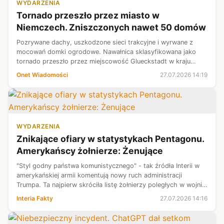
WYDARZENIA
Tornado przeszło przez miasto w
Niemczech. Zniszczonych nawet 50 domów
Pozrywane dachy, uszkodzone sieci trakcyjne i wyrwane z
mocowań domki ogrodowe. Nawałnica sklasyfikowana jako
tornado przeszło przez miejscowość Glueckstadt w kraju
związkowym Szlezwik-Holsztyn w powiecie Steinburg.
Onet Wiadomości
27.07.2026 14:19
WYDARZENIA
Znikające ofiary w statystykach Pentagonu.
Amerykańscy żołnierze: Żenujące
"Styl godny państwa komunistycznego" - tak źródła Interii w
amerykańskiej armii komentują nowy ruch administracji
Trumpa. Ta najpierw skróciła listę żołnierzy poległych w wojnie
USA z Iranem o cztery pozycje, by później - po gradzie pytań
Interia Fakty
27.07.2026 14:16
- umieścić ...