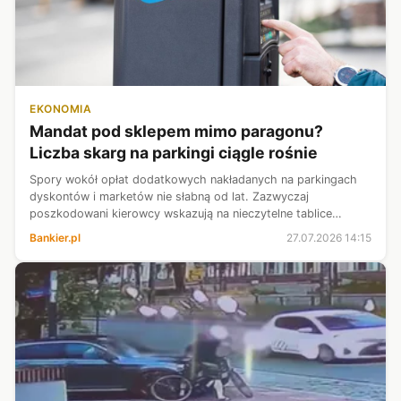
EKONOMIA
Mandat pod sklepem mimo paragonu?
Liczba skarg na parkingi ciągle rośnie
Spory wokół opłat dodatkowych nakładanych na parkingach
dyskontów i marketów nie słabną od lat. Zazwyczaj
poszkodowani kierowcy wskazują na nieczytelne tablice
informacyjne oraz iluzoryczny proces odwoławczy. Redakcja
Bankier.pl
27.07.2026 14:15
portalu dlahandlu.pl zwróciła si...