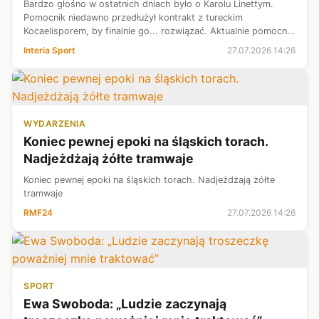
Bardzo głośno w ostatnich dniach było o Karolu Linettym.
Pomocnik niedawno przedłużył kontrakt z tureckim
Kocaelisporem, by finalnie go... rozwiązać. Aktualnie pomocnik
jest bez klubu, a w utrzymaniu formy pomaga mu Lech
Interia Sport
27.07.2026 14:26
Poznań. Aktualni mistrzowie P...
WYDARZENIA
Koniec pewnej epoki na śląskich torach.
Nadjeżdżają żółte tramwaje
Koniec pewnej epoki na śląskich torach. Nadjeżdżają żółte
tramwaje
RMF24
27.07.2026 14:26
SPORT
Ewa Swoboda: „Ludzie zaczynają