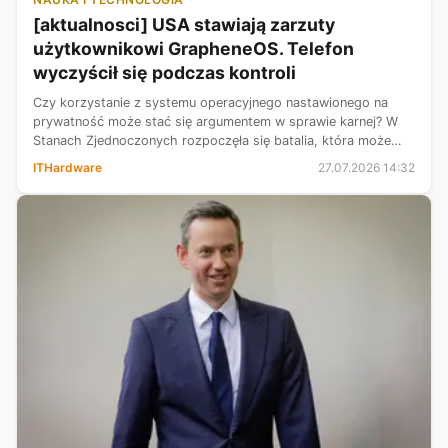
[aktualnosci] USA stawiają zarzuty
użytkownikowi GrapheneOS. Telefon
wyczyścił się podczas kontroli
Czy korzystanie z systemu operacyjnego nastawionego na
prywatność może stać się argumentem w sprawie karnej? W
Stanach Zjednoczonych rozpoczęła się batalia, która może
wyznaczyć nowy kierunek dla sporów o szyfrowanie i
ITHardware
27.07.2026 14:32
bezpieczeństwo smartfonów. Fede...