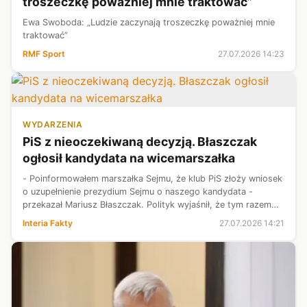
troszeczkę poważniej mnie traktować”
Ewa Swoboda: „Ludzie zaczynają troszeczkę poważniej mnie
traktować”
RMF Sport
27.07.2026 14:23
WYDARZENIA
PiS z nieoczekiwaną decyzją. Błaszczak
ogłosił kandydata na wicemarszałka
- Poinformowałem marszałka Sejmu, że klub PiS złoży wniosek
o uzupełnienie prezydium Sejmu o naszego kandydata -
przekazał Mariusz Błaszczak. Polityk wyjaśnił, że tym razem
partia nie zaproponuje Elżbiety Witek na fotel wicemarszałka. -
Interia Fakty
27.07.2026 14:21
Naszym kandyd...