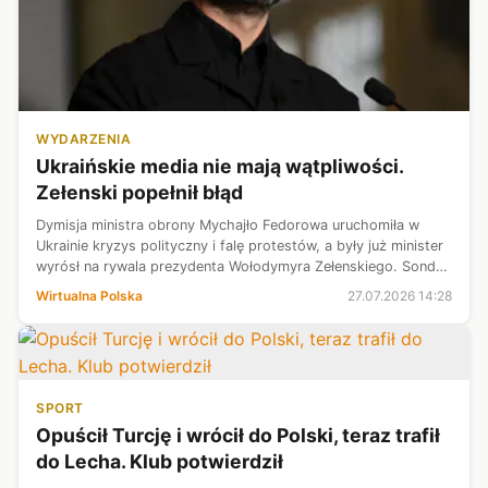
WYDARZENIA
Ukraińskie media nie mają wątpliwości.
Zełenski popełnił błąd
Dymisja ministra obrony Mychajło Fedorowa uruchomiła w
Ukrainie kryzys polityczny i falę protestów, a były już minister
wyrósł na rywala prezydenta Wołodymyra Zełenskiego. Sondaż
Rating Group pokazuje też gwałtowny skok zaufania do
Wirtualna Polska
27.07.2026 14:28
Fedorowa i rosnące...
SPORT
Opuścił Turcję i wrócił do Polski, teraz trafił
do Lecha. Klub potwierdził