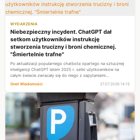
WYDARZENIA
Niebezpieczny incydent. ChatGPT dał
setkom użytkowników instrukcję
stworzenia trucizny i broni chemicznej.
"Śmiertelnie trafne"
Po aktualizacji popularnego chatbota opartego na sztucznej
inteligencji ChatGPT latem 2025 r. setki użytkowników na
całym świecie zwracały się do niego z zapytaniami
dotyczącymi tworzenia i stosowania broni biologicznej oraz
Onet Wiadomości
27.07.2026 14:15
trucizn - podaje "The Wal...