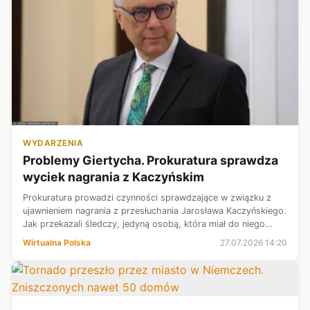
WYDARZENIA
Problemy Giertycha. Prokuratura sprawdza
wyciek nagrania z Kaczyńskim
Prokuratura prowadzi czynności sprawdzające w związku z
ujawnieniem nagrania z przesłuchania Jarosława Kaczyńskiego.
Jak przekazali śledczy, jedyną osobą, która miał do niego
dostęp był pełnomocnik Geralda Birgfellnera - Roman
Wirtualna Polska
27.07.2026 14:20
Giertych. Poseł temu je...