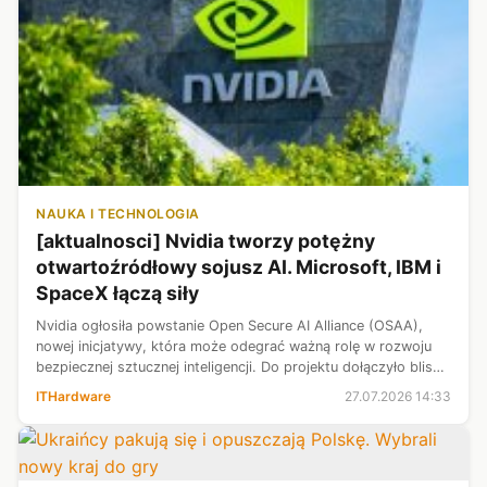
NAUKA I TECHNOLOGIA
[aktualnosci] Nvidia tworzy potężny
otwartoźródłowy sojusz AI. Microsoft, IBM i
SpaceX łączą siły
Nvidia ogłosiła powstanie Open Secure AI Alliance (OSAA),
nowej inicjatywy, która może odegrać ważną rolę w rozwoju
bezpiecznej sztucznej inteligencji. Do projektu dołączyło blisko
40 firm technologicznych, wśród których znalazły się
ITHardware
27.07.2026 14:33
Microsoft, IBM, ...