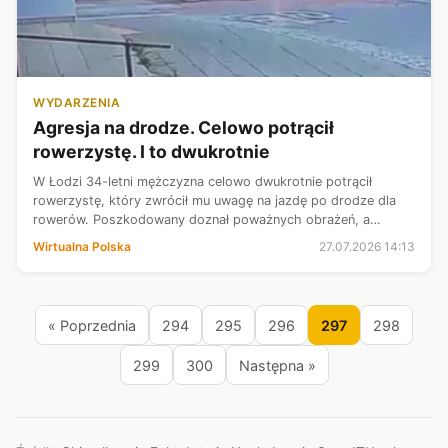
WYDARZENIA
Agresja na drodze. Celowo potrącił
rowerzystę. I to dwukrotnie
W Łodzi 34-letni mężczyzna celowo dwukrotnie potrącił
rowerzystę, który zwrócił mu uwagę na jazdę po drodze dla
rowerów. Poszkodowany doznał poważnych obrażeń, a
sprawca został zatrzymany dzień później. Grozi mu kara nawet
Wirtualna Polska
27.07.2026 14:13
dożywotniego więzienia.
« Poprzednia
294
295
296
297
298
299
300
Następna »