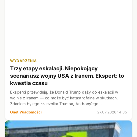
WYDARZENIA
Trzy etapy eskalacji. Niepokojący
scenariusz wojny USA z Iranem. Ekspert: to
kwestia czasu
Eksperci przewidują, że Donald Trump dąży do eskalacji w
wojnie z Iranem — co może być katastrofalne w skutkach.
Zdaniem byłego rzecznika Trumpa, Anthony’ego
Scaramucciego, prezydent USA zdecyduje się m.in. na
Onet Wiadomości
27.07.2026 14:35
wysłanie do walki sił lądowych. Jak twie...