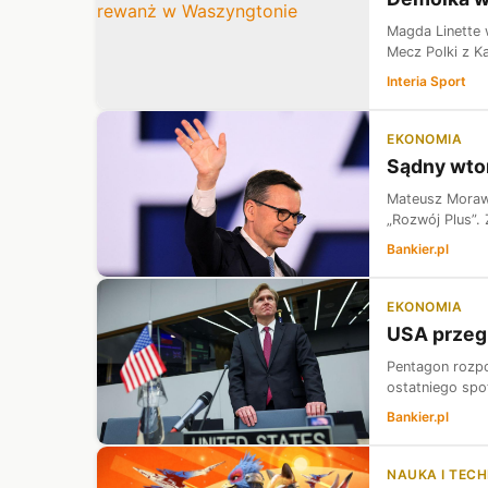
Magda Linette 
Mecz Polki z Ka
Interia Sport
EKONOMIA
Sądny wtor
Mateusz Morawi
„Rozwój Plus”.
Bankier.pl
EKONOMIA
USA przegl
Pentagon rozpo
ostatniego spo
Bankier.pl
NAUKA I TEC