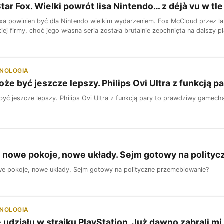
tar Fox. Wielki powrót lisa Nintendo… z déjà vu w tle
xa powinien być dla Nintendo wielkim wydarzeniem. Fox McCloud przez la
iej firmy, choć jego własna seria została brutalnie zepchnięta na dalszy pl
HNOLOGIA
może być jeszcze lepszy. Philips Ovi Ultra z funkcją
 być jeszcze lepszy. Philips Ovi Ultra z funkcją pary to prawdziwy gamech
 nowe pokoje, nowe układy. Sejm gotowy na polity
e pokoje, nowe układy. Sejm gotowy na polityczne przemeblowanie?
HNOLOGIA
udziału w strajku PlayStation. Już dawno zabrali mi 