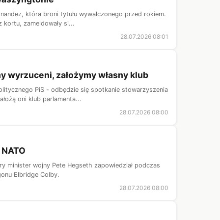
rnandez, która broni tytułu wywalczonego przed rokiem.
 kortu, zameldowały si...
28.07.2026 08:01
y wyrzuceni, założymy własny klub
litycznego PiS - odbędzie się spotkanie stowarzyszenia
łożą oni klub parlamenta...
28.07.2026 08:00
w NATO
óry minister wojny Pete Hegseth zapowiedział podczas
onu Elbridge Colby.
28.07.2026 08:00