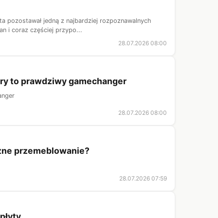
ta pozostawał jedną z najbardziej rozpoznawalnych
an i coraz częściej przypo...
28.07.2026 08:00
 pary to prawdziwy gamechanger
anger
28.07.2026 08:00
czne przemeblowanie?
28.07.2026 07:59
płyty