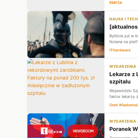
RMF24
NAUKA I TEC
[aktualnos
Byliście już w 
Nolana na plat
ITHardware
WYDARZENIA
Lekarze z 
szpitalu
Wojewódzki Szpi
faktur lekarzy
Onet Wiadomoś
WYDARZENIA
Poranek Wi