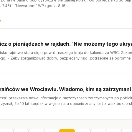
poranne pasmo publicystyczne Wirtualnej Polski. Od poniedziałku do piąt
z. 7.45) i "Newsroom" WP (godz. 8.15).
a
cz o pieniądzach w rajdach. "Nie możemy tego ukr
isko rajdowe stara się o powrót naszego kraju do kalendarza WRC. Zakońc
ego. - Żeby zorganizować dobry, bezpieczny rajd, potrzebne są ogromne 
raińców we Wrocławiu. Wiadomo, kim są zatrzymani
za" przekazała nowe informacje o mężczyznach zatrzymanych po pobiciu 
rzyznał, że 10 lat spędził w więzieniu, a obecnie znany jest z walk boksersk