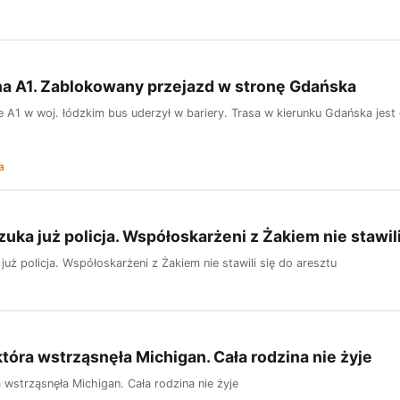
a A1. Zablokowany przejazd w stronę Gdańska
 A1 w woj. łódzkim bus uderzył w bariery. Trasa w kierunku Gdańska jest 
a
uka już policja. Współoskarżeni z Żakiem nie stawili
uż policja. Współoskarżeni z Żakiem nie stawili się do aresztu
która wstrząsnęła Michigan. Cała rodzina nie żyje
 wstrząsnęła Michigan. Cała rodzina nie żyje