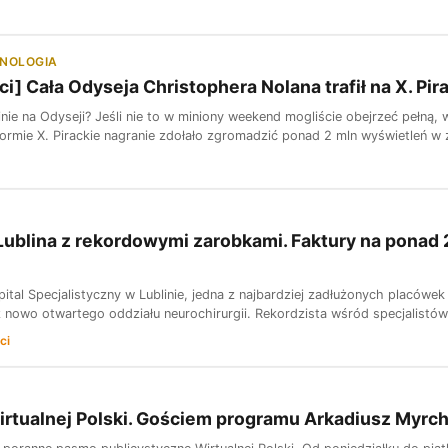
HNOLOGIA
ci] Cała Odyseja Christophera Nolana trafił na X. Pi
kinie na Odyseji? Jeśli nie to w miniony weekend mogliście obejrzeć pełną
formie X. Pirackie nagranie zdołało zgromadzić ponad 2 mln wyświetleń w z
Lublina z rekordowymi zarobkami. Faktury na ponad 
tal Specjalistyczny w Lublinie, jedna z najbardziej zadłużonych placówek
 z nowo otwartego oddziału neurochirurgii. Rekordzista wśród specjalistów
ci
rtualnej Polski. Gościem programu Arkadiusz Myrc