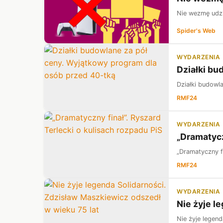
Nie wezmę udzia
Spider's Web
WYDARZENIA
Działki bu
Działki budowl
RMF24
WYDARZENIA
„Dramatycz
„Dramatyczny fi
RMF24
WYDARZENIA
Nie żyje l
Nie żyje legen