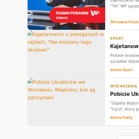
Zapraszamy na 
"Tłit" WP (god
Wirtualna Polsk
SPORT
Kajetanowi
Polskie środow
szczebel niższ
Interia Sport
WYDARZENIA
Pobicie Uk
"Gazeta Wyborc
"Cycu", który p
Interia Fakty