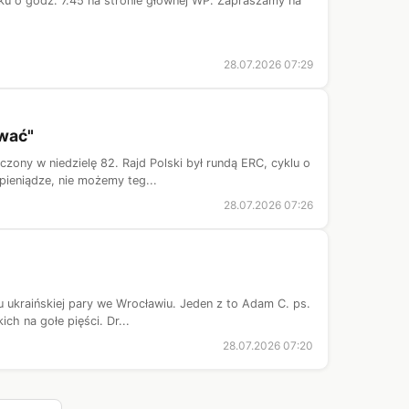
ku o godz. 7.45 na stronie głównej WP. Zapraszamy na
28.07.2026 07:29
ywać"
zony w niedzielę 82. Rajd Polski był rundą ERC, cyklu o
pieniądze, nie możemy teg...
28.07.2026 07:26
ukraińskiej pary we Wrocławiu. Jeden z to Adam C. ps.
ich na gołe pięści. Dr...
28.07.2026 07:20