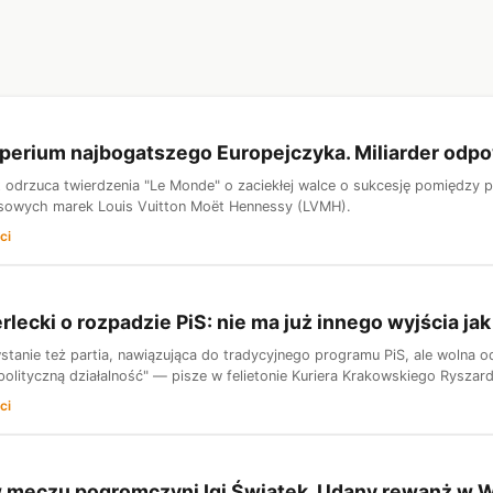
perium najbogatszego Europejczyka. Miliarder odpo
 odrzuca twierdzenia "Le Monde" o zaciekłej walce o sukcesję pomiędzy pią
usowych marek Louis Vuitton Moët Hennessy (LVMH).
ci
rlecki o rozpadzie PiS: nie ma już innego wyjścia ja
anie też partia, nawiązująca do tradycyjnego programu PiS, ale wolna od i
polityczną działalność" — pisze w felietonie Kuriera Krakowskiego Ryszard
ci
 meczu pogromczyni Igi Świątek. Udany rewanż w 