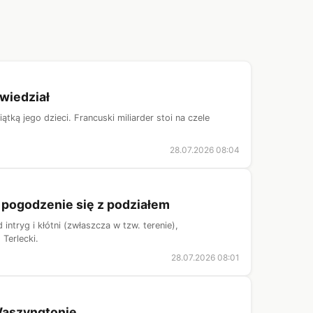
wiedział
tką jego dzieci. Francuski miliarder stoi na czele
28.07.2026 08:04
k pogodzenie się z podziałem
ntryg i kłótni (zwłaszcza w tzw. terenie),
 Terlecki.
28.07.2026 08:01
Waszyngtonie