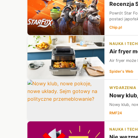
Recenzja S
Powrót Star Fo
postaci japońsk
Chip.pl
NAUKA I TEC
Air fryer 
Air fryer może
Spider's Web
WYDARZENIA
Nowy klub,
Nowy klub, now
RMF24
NAUKA I TEC
Nie wezmę 