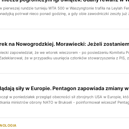
w pierwszej rundzie turnieju WTA 500 w Waszyngtonie trafiła na Leylah Fe
nadyjką potrwał nieco ponad godzinę, a gdy obie zawodniczki zeszły już z
ek na Nowogrodzkiej. Morawiecki: Jeżeli zostaniem
ecki zapowiedział, że we wtorek wieczorem - po posiedzeniu Komitetu Po
 Zadeklarował, że w przypadku usunięcia członków stowarzyszenia z PiS, za
ądają siły w Europie. Pentagon zapowiada zmiany 
czął w poniedziałek przegląd obecności sił zbrojnych USA w Europie, kt
tkania ministrów obrony NATO w Brukseli - poinformował wiceszef Pentag
HNOLOGIA