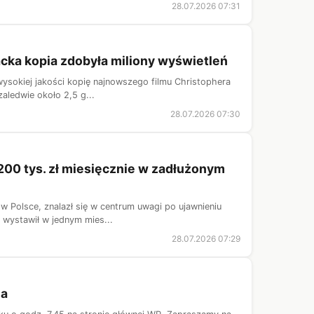
28.07.2026 07:31
racka kopia zdobyła miliony wyświetleń
, wysokiej jakości kopię najnowszego filmu Christophera
aledwie około 2,5 g...
28.07.2026 07:30
200 tys. zł miesięcznie w zadłużonym
 w Polsce, znalazł się w centrum uwagi po ujawnieniu
 wystawił w jednym mies...
28.07.2026 07:29
ha