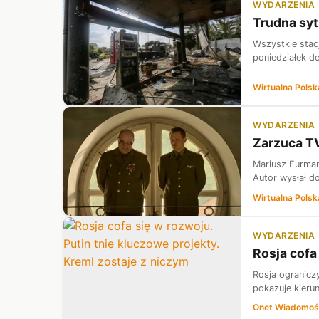
WYDARZENIA
Trudna syt
Wszystkie stac
poniedziałek d
Wirtualna Polsk
WYDARZENIA
Zarzuca TV
Mariusz Furmane
Autor wysłał d
Wirtualna Polsk
WYDARZENIA
Rosja cofa
Rosja ogranicz
pokazuje kierun
Onet Wiadomoś