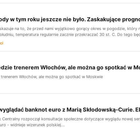
ody w tym roku jeszcze nie było. Zaskakujące progn
skazuje na to, że przed nami wyjątkowo gorący okres w pogodzie, który ni
łudniu, temperatura regularnie zacznie przekraczać 30 st. C. Do tego będ
ci
będzie trenerem Włochów, ale można go spotkać w 
ie trenerem Włochów, ale można go spotkać w Moskwie
yglądać banknot euro z Marią Skłodowską-Curie. E
k Centralny rozpoczął konsultacje społeczne dotyczące wyglądu nowej seri
ro - widnieje wizerunek polskiej...