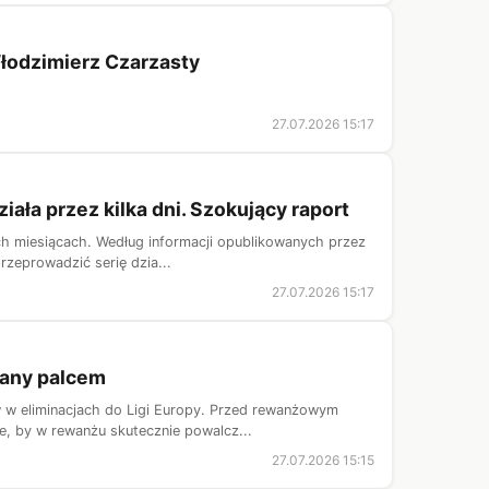
łodzimierz Czarzasty
27.07.2026 15:17
iała przez kilka dni. Szokujący raport
nich miesiącach. Według informacji opublikowanych przez
zeprowadzić serię dzia...
27.07.2026 15:17
zany palcem
w eliminacjach do Ligi Europy. Przed rewanżowym
e, by w rewanżu skutecznie powalcz...
27.07.2026 15:15