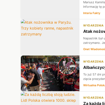
Mariusz Kamińsk
Informację tę 
Interia Fakty
WYDARZENIA
Atak nożow
Napastnik był 
zatrzymano. Je
Onet Wiadomoś
WYDARZENIA
Albańczycy
To już 57 dni 
zięcia prezyde
Wirtualna Polsk
WYDARZENIA
Za każdą li