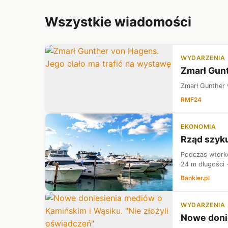
Wszystkie wiadomości
WYDARZENIA
Zmarł Gunt
Zmarł Gunther 
RMF24
EKONOMIA
Rząd szyku
Podczas wtorko
24 m długości 
Bankier.pl
WYDARZENIA
Nowe donie