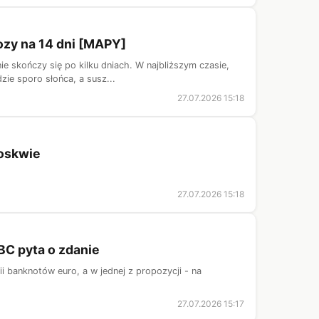
ozy na 14 dni [MAPY]
e skończy się po kilku dniach. W najbliższym czasie,
zie sporo słońca, a susz...
27.07.2026 15:18
Moskwie
27.07.2026 15:18
BC pyta o zdanie
i banknotów euro, a w jednej z propozycji - na
27.07.2026 15:17