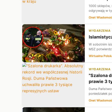
1000 sklepów, s
odgrywają w ty
Onet Wiadomoś
WYDARZENIA
Islamistyc
W sobotnim isl
MSZ potwierdził
Wirtualna Polsk
WYDARZENIA
"Szalona d
prawie 3 t
Duma Państwowa
poniedziałek p
Onet Wiadomoś