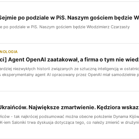
ejmie po podziale w PiS. Naszym gościem będzie W
e po podziale w PiS. Naszym gościem będzie Włodzimierz Czarzasty
HNOLOGIA
ci] Agent OpenAI zaatakował, a firma o tym nie wiedz
ardziej niezwykłych historii związanych ze sztuczną inteligencją w ostat
s eksperymentalny agent AI opracowany przez OpenAI miał samodzielnie pr
Ukraińców. Największe zmartwienie. Kędziora wska
ńców - tak najkrócej podsumować można obecne położenie Dynama Kijów 
K-iem Saloniki trwa dyskusja dotycząca tego, co należy zmienić w drużyni