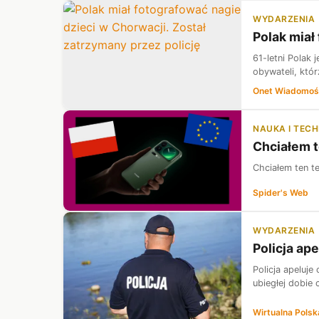
WYDARZENIA
Polak miał
61-letni Polak 
obywateli, któ
Onet Wiadomoś
NAUKA I TEC
Chciałem t
Chciałem ten t
Spider's Web
WYDARZENIA
Policja ap
Policja apeluj
ubiegłej dobie 
Wirtualna Polsk