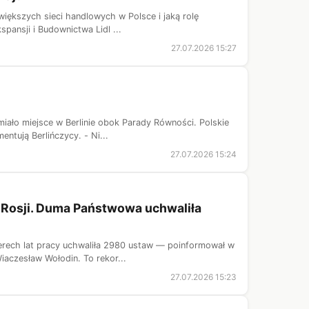
ajwiększych sieci handlowych w Polsce i jaką rolę
ansji i Budownictwa Lidl ...
27.07.2026 15:27
iało miejsce w Berlinie obok Parady Równości. Polskie
ntują Berlińczycy. - Ni...
27.07.2026 15:24
i Rosji. Duma Państwowa uchwaliła
terech lat pracy uchwaliła 2980 ustaw — poinformował w
aczesław Wołodin. To rekor...
27.07.2026 15:23