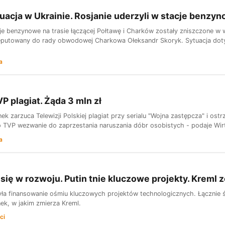
uacja w Ukrainie. Rosjanie uderzyli w stacje benzy
je benzynowe na trasie łączącej Połtawę i Charków zostały zniszczone w 
eputowany do rady obwodowej Charkowa Ołeksandr Skoryk. Sytuacja dotyc
a
P plagiat. Żąda 3 mln zł
k zarzuca Telewizji Polskiej plagiat przy serialu "Wojna zastępcza" i os
o TVP wezwanie do zaprzestania naruszania dóbr osobistych - podaje Wirt
a
 się w rozwoju. Putin tnie kluczowe projekty. Kreml 
yła finansowanie ośmiu kluczowych projektów technologicznych. Łącznie ś
ek, w jakim zmierza Kreml.
ci