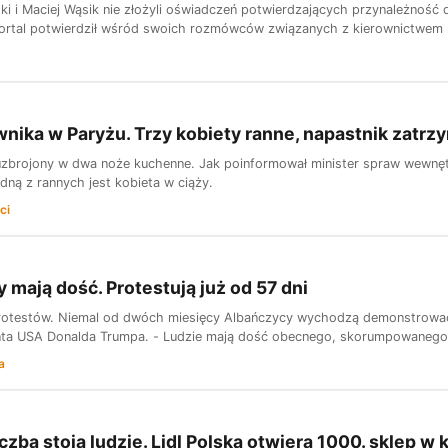
i i Maciej Wąsik nie złożyli oświadczeń potwierdzających przynależność do
portal potwierdził wśród swoich rozmówców związanych z kierownictwem pa
nika w Paryżu. Trzy kobiety ranne, napastnik zatrz
uzbrojony w dwa noże kuchenne. Jak poinformował minister spraw wewnęt
dną z rannych jest kobieta w ciąży.
ci
 mają dość. Protestują już od 57 dni
protestów. Niemal od dwóch miesięcy Albańczycy wychodzą demonstrować 
nta USA Donalda Trumpa. - Ludzie mają dość obecnego, skorumpowanego 
a
czbą stoją ludzie. Lidl Polska otwiera 1000. sklep w 