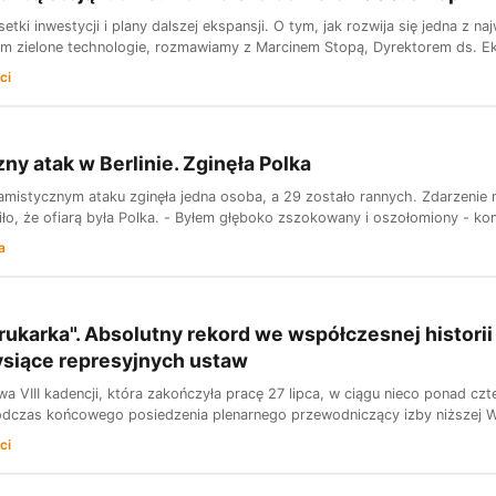
etki inwestycji i plany dalszej ekspansji. O tym, jak rozwija się jedna z n
m zielone technologie, rozmawiamy z Marcinem Stopą, Dyrektorem ds. Eksp
ci
zny atak w Berlinie. Zginęła Polka
amistycznym ataku zginęła jedna osoba, a 29 zostało rannych. Zdarzenie m
o, że ofiarą była Polka. - Byłem głęboko zszokowany i oszołomiony - kome
a
rukarka". Absolutny rekord we współczesnej histori
ysiące represyjnych ustaw
 VIII kadencji, która zakończyła pracę 27 lipca, w ciągu nieco ponad cz
odczas końcowego posiedzenia plenarnego przewodniczący izby niższej Wi
ci