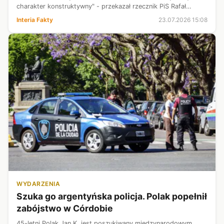
charakter konstruktywny" - przekazał rzecznik PiS Rafał
Bochenek w oświadczeniu opublikowanym na X. Jak przekazał
Interia Fakty
23.07.2026 15:08
Interii jeden z posłów, Kaczyńsk...
WYDARZENIA
Szuka go argentyńska policja. Polak popełnił
zabójstwo w Córdobie
45-letni Polak Jan K. jest poszukiwany międzynarodowym