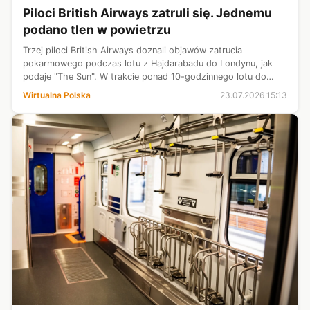
Piloci British Airways zatruli się. Jednemu
podano tlen w powietrzu
Trzej piloci British Airways doznali objawów zatrucia
pokarmowego podczas lotu z Hajdarabadu do Londynu, jak
podaje "The Sun". W trakcie ponad 10-godzinnego lotu do
Londynu jeden z nich był "niezdolny do pracy" i musiał
Wirtualna Polska
23.07.2026 15:13
otrzymać tlen.