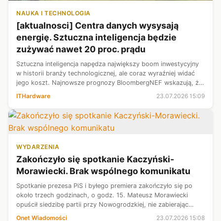
NAUKA I TECHNOLOGIA
[aktualnosci] Centra danych wysysają
energię. Sztuczna inteligencja będzie
zużywać nawet 20 proc. prądu
Sztuczna inteligencja napędza największy boom inwestycyjny
w historii branży technologicznej, ale coraz wyraźniej widać
jego koszt. Najnowsze prognozy BloombergNEF wskazują, że
centra danych w Stanach Zjednoczonych będą odpowiadały za
ITHardware
23.07.2026 15:09
jedną piątą cał...
WYDARZENIA
Zakończyło się spotkanie Kaczyński-
Morawiecki. Brak wspólnego komunikatu
Spotkanie prezesa PiS i byłego premiera zakończyło się po
około trzech godzinach, o godz. 15. Mateusz Morawiecki
opuścił siedzibę partii przy Nowogrodzkiej, nie zabierając
głosu po spotkaniu z Jarosławem Kaczyńskim.
Onet Wiadomości
23.07.2026 15:08