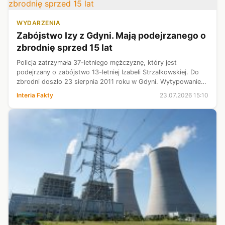
WYDARZENIA
Zabójstwo Izy z Gdyni. Mają podejrzanego o
zbrodnię sprzed 15 lat
Policja zatrzymała 37-letniego mężczyznę, który jest
podejrzany o zabójstwo 13-letniej Izabeli Strzałkowskiej. Do
zbrodni doszło 23 sierpnia 2011 roku w Gdyni. Wytypowanie
podejrzanego było możliwe dzięki rewolucyjnej metodzie z
Interia Fakty
23.07.2026 15:10
zakresu badań DNA - g...