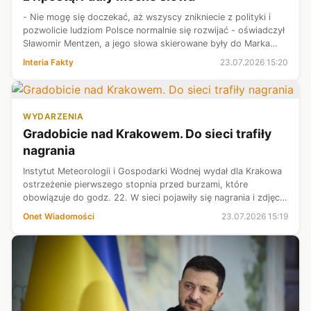
- Nie mogę się doczekać, aż wszyscy znikniecie z polityki i
pozwolicie ludziom Polsce normalnie się rozwijać - oświadczył
Sławomir Mentzen, a jego słowa skierowane były do Marka
Suskiego. Jeden z liderów Konfederacji odpowiedział na
Interia Fakty
23.07.2026 15:20
insynuację posła ...
WYDARZENIA
Gradobicie nad Krakowem. Do sieci trafiły
nagrania
Instytut Meteorologii i Gospodarki Wodnej wydał dla Krakowa
ostrzeżenie pierwszego stopnia przed burzami, które
obowiązuje do godz. 22. W sieci pojawiły się nagrania i zdjęcia
wykonane po gradobiciu.
Onet Wiadomości
23.07.2026 15:19