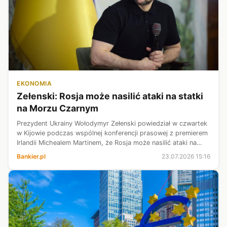
EKONOMIA
Zełenski: Rosja może nasilić ataki na statki
na Morzu Czarnym
Prezydent Ukrainy Wołodymyr Zełenski powiedział w czwartek
w Kijowie podczas wspólnej konferencji prasowej z premierem
Irlandii Michealem Martinem, że Rosja może nasilić ataki na
statki na Morzu Czarnym – przekazała agencja Reutera.
Bankier.pl
23.07.2026 15:16