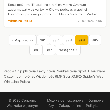
Rosja może nasilić ataki na statki na Morzu Czarnym -
zaalarmował w czwartek w Kijowie podczas wspólnej
konferencji prasowej z premierem Irlandii Michealem Martinem
Wołodymyr Zełenski.
Wirtualna Polska
23.07.2026 15:05
« Poprzednia
381
382
383
384
385
386
387
Następna »
Źródła:
Chip.pl
Interia Fakty
Interia Nauka
Interia Sport
ITHardware
Olsztyn.com.pl
Onet Wiadomości
RMF Sport
RMF24
Spider's Web
Wirtualna Polska
© 2026 Centrum.
Muzyka demoscenowa
Darmowe
Wszystko w jednym
Gry
Zakupy online
Polityka