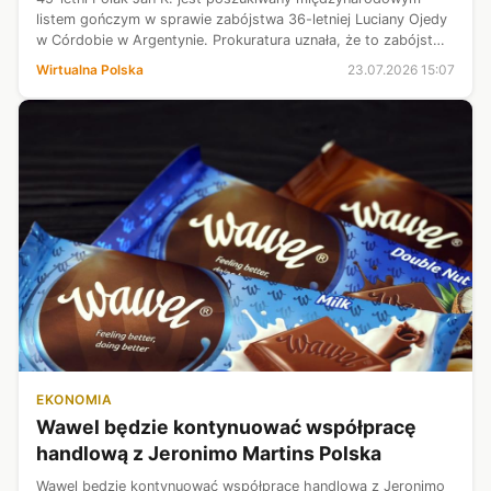
listem gończym w sprawie zabójstwa 36-letniej Luciany Ojedy
w Córdobie w Argentynie. Prokuratura uznała, że to zabójstwo
związane z przemocą wobec kobiet. Para była w związku od
Wirtualna Polska
23.07.2026 15:07
ok. 10 miesięcy.
EKONOMIA
Wawel będzie kontynuować współpracę
handlową z Jeronimo Martins Polska
Wawel będzie kontynuować współpracę handlową z Jeronimo