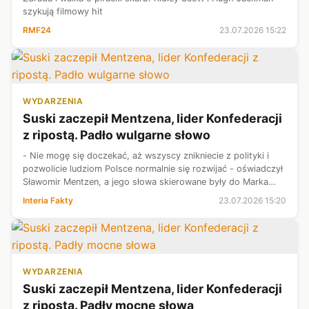
szykują filmowy hit
RMF24
23.07.2026 15:22
WYDARZENIA
Suski zaczepił Mentzena, lider Konfederacji
z ripostą. Padło wulgarne słowo
- Nie mogę się doczekać, aż wszyscy znikniecie z polityki i
pozwolicie ludziom Polsce normalnie się rozwijać - oświadczył
Sławomir Mentzen, a jego słowa skierowane były do Marka
Suskiego. Jeden z liderów Konfederacji odpowiedział na
Interia Fakty
23.07.2026 15:20
insynuację posła ...
WYDARZENIA
Suski zaczepił Mentzena, lider Konfederacji
z ripostą. Padły mocne słowa