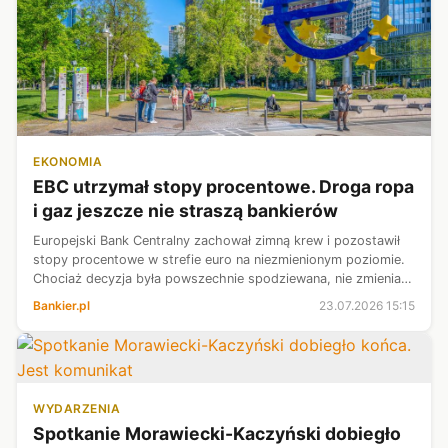
EKONOMIA
EBC utrzymał stopy procentowe. Droga ropa
i gaz jeszcze nie straszą bankierów
Europejski Bank Centralny zachował zimną krew i pozostawił
stopy procentowe w strefie euro na niezmienionym poziomie.
Chociaż decyzja była powszechnie spodziewana, nie zmienia
faktu, że bank stoi przed trudnym dylematem czy wspierać
Bankier.pl
23.07.2026 15:15
słabą europejską ...
WYDARZENIA
Spotkanie Morawiecki-Kaczyński dobiegło