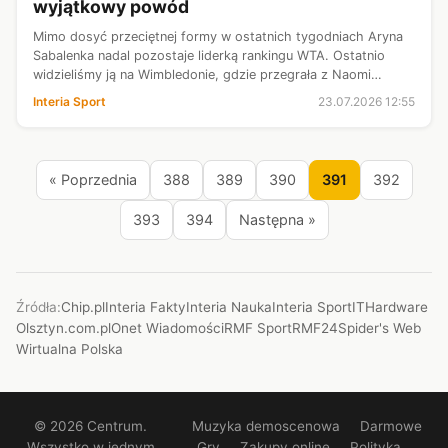
wyjątkowy powód
Mimo dosyć przeciętnej formy w ostatnich tygodniach Aryna
Sabalenka nadal pozostaje liderką rankingu WTA. Ostatnio
widzieliśmy ją na Wimbledonie, gdzie przegrała z Naomi
Osaką. Niedługo po zakończeniu Wielkiego Szlema w Londynie
Interia Sport
23.07.2026 12:55
28-latka wróciła do o...
« Poprzednia
388
389
390
391
392
393
394
Następna »
Źródła:
Chip.pl
Interia Fakty
Interia Nauka
Interia Sport
ITHardware
Olsztyn.com.pl
Onet Wiadomości
RMF Sport
RMF24
Spider's Web
Wirtualna Polska
© 2026 Centrum.
Muzyka demoscenowa
Darmowe
Wszystko w jednym
Gry
Zakupy online
Polityka