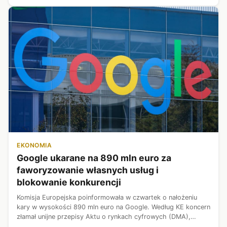
EKONOMIA
Google ukarane na 890 mln euro za
faworyzowanie własnych usług i
blokowanie konkurencji
Komisja Europejska poinformowała w czwartek o nałożeniu
kary w wysokości 890 mln euro na Google. Według KE koncern
złamał unijne przepisy Aktu o rynkach cyfrowych (DMA),
faworyzując własne usługi w wyszukiwarce Google i