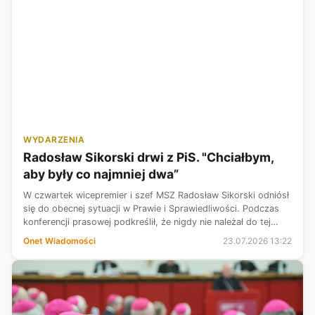
WYDARZENIA
Radosław Sikorski drwi z PiS. "Chciałbym,
aby były co najmniej dwa”
W czwartek wicepremier i szef MSZ Radosław Sikorski odniósł
się do obecnej sytuacji w Prawie i Sprawiedliwości. Podczas
konferencji prasowej podkreślił, że nigdy nie należał do tej
partii, jednak "PiS kocha tak bardzo, że chciałby, aby były co
Onet Wiadomości
23.07.2026 13:22
najmni...