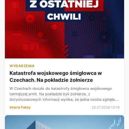
WYDARZENIA
Katastrofa wojskowego śmigłowca w
Czechach. Na pokładzie żołnierze
W Czechach doszło do katastrofy śmigłowca wojskowego
tamtejszej armii. Na pokładzie byli żołnierze, z
dotychczasowych informacji wynika, że jedna osoba zginęła.
Na miejscu trwa akcja służb.
Interia Fakty
23.07.2026 13:16