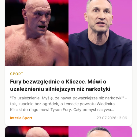
SPORT
Fury bezwzględnie o Kliczce. Mówi o
uzależnieniu silniejszym niż narkotyki
"To uzależnienie. Myślę, że nawet poważniejsze niż narkotyki" -
tak, zupełnie bez ogródek, o temacie powrotu Władimira
Kliczki do ringu mówi Tyson Fury. Cały pomysł nazywa
"szaleństwem", od razu sygnalizując, skąd takie przekonanie.
Interia Sport
23.07.2026 13:06
Tymczasem Ukraini...