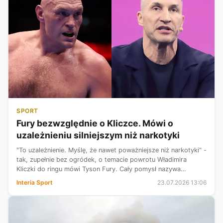
SPORT
Fury bezwzględnie o Kliczce. Mówi o
uzależnieniu silniejszym niż narkotyki
"To uzależnienie. Myślę, że nawet poważniejsze niż narkotyki" -
tak, zupełnie bez ogródek, o temacie powrotu Władimira
Kliczki do ringu mówi Tyson Fury. Cały pomysł nazywa
"szaleństwem", od razu sygnalizując, skąd takie przekonanie.
Interia Sport
23.07.2026 13:06
Tymczasem Ukraini...