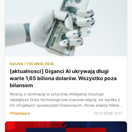
NAUKA I TECHNOLOGIA
[aktualnosci] Giganci AI ukrywają długi
warte 1,65 biliona dolarów. Wszystko poza
bilansem
Wyścig o dominację w sztucznej inteligencji kosztuje
największe firmy technologiczne znacznie więcej, niż wynika z
ich oficjalnych sprawozdań finansowych. Nowa analiza Nikkei
Asia wskazuje, że Amazon, Microsoft, Meta, Alphabet i Oracle
ITHardware
23.07.2026 13:17
posiadają zobo...