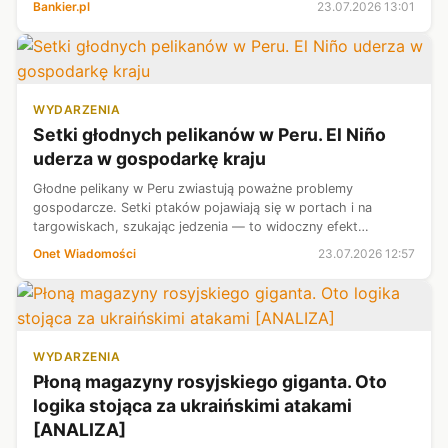
Bankier.pl
23.07.2026 13:01
ograniczając dostęp do alterna...
WYDARZENIA
Setki głodnych pelikanów w Peru. El Niño
uderza w gospodarkę kraju
Głodne pelikany w Peru zwiastują poważne problemy
gospodarcze. Setki ptaków pojawiają się w portach i na
targowiskach, szukając jedzenia — to widoczny efekt
nasilającego się zjawiska El Niño. Wyższe temperatury
Onet Wiadomości
23.07.2026 12:57
oceaniczne zaburzają ekosystemy morskie...
WYDARZENIA
Płoną magazyny rosyjskiego giganta. Oto
logika stojąca za ukraińskimi atakami
[ANALIZA]