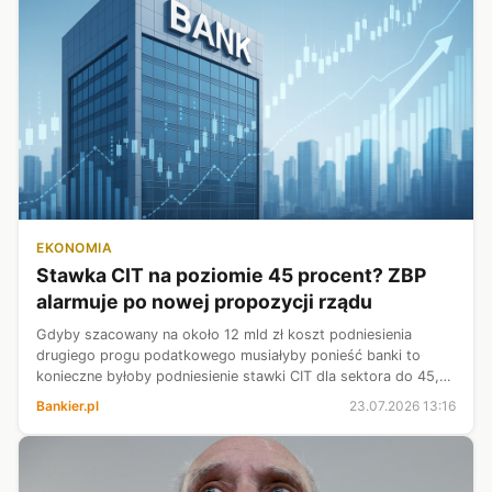
EKONOMIA
Stawka CIT na poziomie 45 procent? ZBP
alarmuje po nowej propozycji rządu
Gdyby szacowany na około 12 mld zł koszt podniesienia
drugiego progu podatkowego musiałyby ponieść banki to
konieczne byłoby podniesienie stawki CIT dla sektora do 45,4
proc. w 2026 r., 44,5 proc. w 2027 oraz 42,1 proc. w 2028 r.
Bankier.pl
23.07.2026 13:16
Wówczas banki płacił...