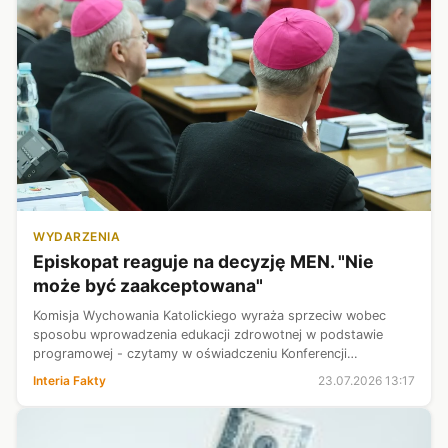
WYDARZENIA
Episkopat reaguje na decyzję MEN. "Nie
może być zaakceptowana"
Komisja Wychowania Katolickiego wyraża sprzeciw wobec
sposobu wprowadzenia edukacji zdrowotnej w podstawie
programowej - czytamy w oświadczeniu Konferencji
Episkopatu Polski. Zdaniem członków komisji koncepcja
Interia Fakty
23.07.2026 13:17
wychowania seksualnego została "wyrwana ...