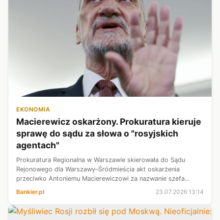
EKONOMIA
Macierewicz oskarżony. Prokuratura kieruje
sprawę do sądu za słowa o "rosyjskich
agentach"
Prokuratura Regionalna w Warszawie skierowała do Sądu
Rejonowego dla Warszawy–Śródmieścia akt oskarżenia
przeciwko Antoniemu Macierewiczowi za nazwanie szefa
Służby Kontrwywiadu Wojskowego gen. Jarosława Stróżyka i
Bankier.pl
23.07.2026 13:14
jego zastępców agentami rosyjskimi ...