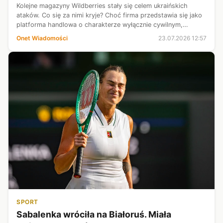
Kolejne magazyny Wildberries stały się celem ukraińskich
ataków. Co się za nimi kryje? Choć firma przedstawia się jako
platforma handlowa o charakterze wyłącznie cywilnym,
rzeczywistość jest zupełnie inna. Uderzenia w jej infrastrukturę
Onet Wiadomości
23.07.2026 12:57
mają jeszcze ...
SPORT
Sabalenka wróciła na Białoruś. Miała