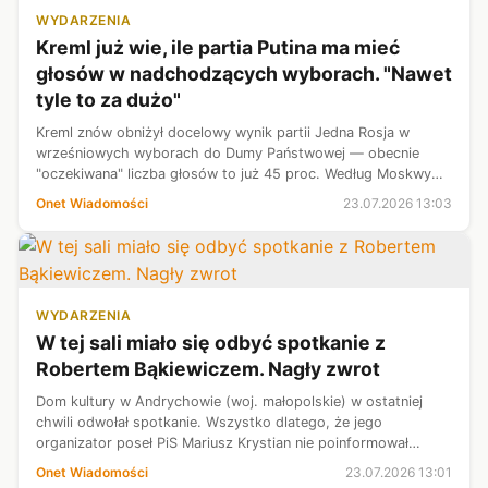
WYDARZENIA
Kreml już wie, ile partia Putina ma mieć
głosów w nadchodzących wyborach. "Nawet
tyle to za dużo"
Kreml znów obniżył docelowy wynik partii Jedna Rosja w
wrześniowych wyborach do Dumy Państwowej — obecnie
"oczekiwana" liczba głosów to już 45 proc. Według Moskwy
wyższy wynik byłby podejrzany w obecnych okolicznościach.
Onet Wiadomości
23.07.2026 13:03
WYDARZENIA
W tej sali miało się odbyć spotkanie z
Robertem Bąkiewiczem. Nagły zwrot
Dom kultury w Andrychowie (woj. małopolskie) w ostatniej
chwili odwołał spotkanie. Wszystko dlatego, że jego
organizator poseł PiS Mariusz Krystian nie poinformował
przedstawicieli instytucji, że głównym gościem ma na nim być
Onet Wiadomości
23.07.2026 13:01
Robert Bąkiewicz.