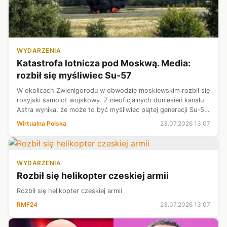
WYDARZENIA
Katastrofa lotnicza pod Moskwą. Media:
rozbił się myśliwiec Su-57
W okolicach Zwienigorodu w obwodzie moskiewskim rozbił się
rosyjski samolot wojskowy. Z nieoficjalnych doniesień kanału
Astra wynika, że może to być myśliwiec piątej generacji Su-57.
Pilotom najprawdopodobniej udało się katapultować.
Wirtualna Polska
23.07.2026 13:07
WYDARZENIA
Rozbił się helikopter czeskiej armii
Rozbił się helikopter czeskiej armii
RMF24
23.07.2026 13:07