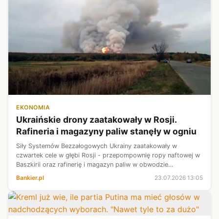
EKONOMIA
Ukraińskie drony zaatakowały w Rosji.
Rafineria i magazyny paliw stanęły w ogniu
Siły Systemów Bezzałogowych Ukrainy zaatakowały w
czwartek cele w głębi Rosji - przepompownię ropy naftowej w
Baszkirii oraz rafinerię i magazyn paliw w obwodzie
uljanowskim – poinformował w czwartek ukraiński portal
Bankier.pl
23.07.2026 13:05
Militarnyj, powołując się na rela...