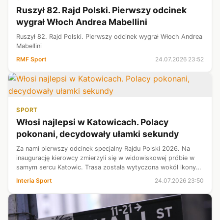
Ruszył 82. Rajd Polski. Pierwszy odcinek
wygrał Włoch Andrea Mabellini
Ruszył 82. Rajd Polski. Pierwszy odcinek wygrał Włoch Andrea
Mabellini
RMF Sport
24.07.2026 23:52
SPORT
Włosi najlepsi w Katowicach. Polacy
pokonani, decydowały ułamki sekundy
Za nami pierwszy odcinek specjalny Rajdu Polski 2026. Na
inaugurację kierowcy zmierzyli się w widowiskowej próbie w
samym sercu Katowic. Trasa została wytyczona wokół ikony
miasta - Spodka. Najszybsi okazali się Włosi Andrea Mabellini
Interia Sport
24.07.2026 23:50
wraz ze swoją p...