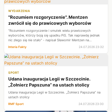
WYDARZENIA
"Rozumiem rozgoryczenie". Mentzen
zwrócił się do prawicowych wyborców
"Rozumiem rozgoryczenie i smutek wielu prawicowych
wyborców, którzy boją się upadku PiS. Tak naprawdę jednak
nic złego się nie stało" - napisał Sławomir Mentzen na
platformie X. Jeden z liderów Konfederacji dodał, że "jest na
Interia Fakty
24.07.2026 23:32
kogo głosować".
SPORT
Udana inauguracja Legii w Szczecinie.
„Żołnierz Papszuna” na ustach stolicy
Udana inauguracja Legii w Szczecinie. „Żołnierz Papszuna” na
ustach stolicy
RMF Sport
24.07.2026 23:30