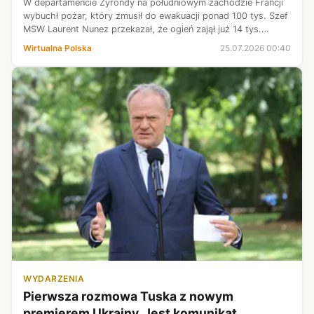
W departamencie Żyrondy na południowym zachodzie Francji
wybuchł pożar, który zmusił do ewakuacji ponad 100 tys. Szef
MSW Laurent Nunez przekazał, że ogień zajął już 14 tys.
hektarów i przemieszcza się w stronę Bordeaux, choć miasto
Wirtualna Polska
25.07.2026 00:40
nie jest teraz za...
WYDARZENIA
Pierwsza rozmowa Tuska z nowym
premierem Ukrainy. Jest komunikat