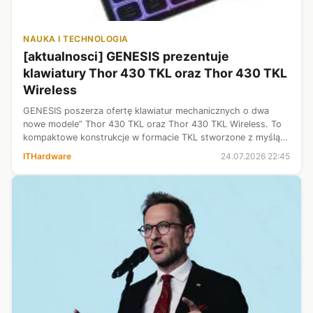
NAUKA I TECHNOLOGIA
[aktualnosci] GENESIS prezentuje
klawiatury Thor 430 TKL oraz Thor 430 TKL
Wireless
GENESIS poszerza ofertę klawiatur mechanicznych o dwa
nowe modele” Thor 430 TKL oraz Thor 430 TKL Wireless. To
kompaktowe konstrukcje w formacie TKL stworzone z myślą o
graczach i użytkownikach, którzy oczekują szybkiej reakcji,
ITHardware
24.07.2026 22:45
wysokiego komfortu pr...