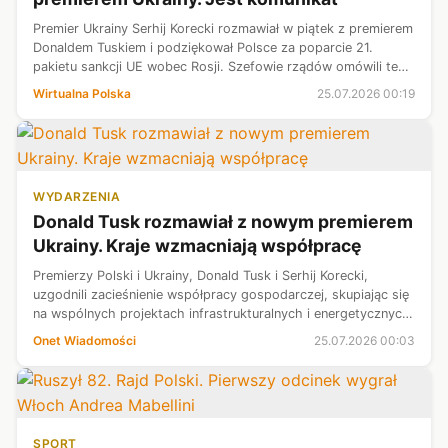
Premier Ukrainy Serhij Korecki rozmawiał w piątek z premierem
Donaldem Tuskiem i podziękował Polsce za poparcie 21.
pakietu sankcji UE wobec Rosji. Szefowie rządów omówili też
współpracę gospodarczą oraz wspólne projekty w
Wirtualna Polska
25.07.2026 00:19
infrastrukturze i energetyc...
WYDARZENIA
Donald Tusk rozmawiał z nowym premierem
Ukrainy. Kraje wzmacniają współpracę
Premierzy Polski i Ukrainy, Donald Tusk i Serhij Korecki,
uzgodnili zacieśnienie współpracy gospodarczej, skupiając się
na wspólnych projektach infrastrukturalnych i energetycznych.
Rozmowa, która odbyła się w piątek, 24 lipca 2026 r., ma
Onet Wiadomości
25.07.2026 00:03
przyspieszy...
SPORT