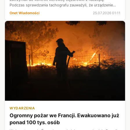
Podczas sprawdzania tachografu zauważyli, że urządzenie
rejestrowało odpoczynek kierowcy, mimo że pojazd był w
Onet Wiadomości
25.07.2026 01:11
ruchu.
WYDARZENIA
Ogromny pożar we Francji. Ewakuowano już
ponad 100 tys. osób