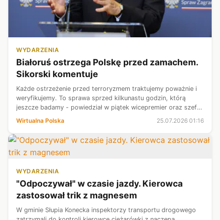
WYDARZENIA
Białoruś ostrzega Polskę przed zamachem.
Sikorski komentuje
Każde ostrzeżenie przed terroryzmem traktujemy poważnie i
weryfikujemy. To sprawa sprzed kilkunastu godzin, którą
jeszcze badamy - powiedział w piątek wicepremier oraz szef
MSZ Radosław Sikorski, pytany o czwartkową informację
Wirtualna Polska
25.07.2026 01:16
białoruskiego MSZ.
WYDARZENIA
"Odpoczywał" w czasie jazdy. Kierowca
zastosował trik z magnesem
W gminie Słupia Konecka inspektorzy transportu drogowego
zatrzymali do kontroli kierowcę ciężarówki z naczepą.