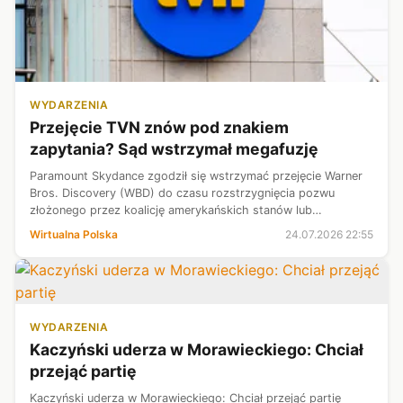
WYDARZENIA
Przejęcie TVN znów pod znakiem
zapytania? Sąd wstrzymał megafuzję
Paramount Skydance zgodził się wstrzymać przejęcie Warner
Bros. Discovery (WBD) do czasu rozstrzygnięcia pozwu
złożonego przez koalicję amerykańskich stanów lub
maksymalnie do 1 czerwca 2027 r. Spór dotyczy wpływu fuzji
Wirtualna Polska
24.07.2026 22:55
na konkurencję w branży medial...
WYDARZENIA
Kaczyński uderza w Morawieckiego: Chciał
przejąć partię
Kaczyński uderza w Morawieckiego: Chciał przejąć partię