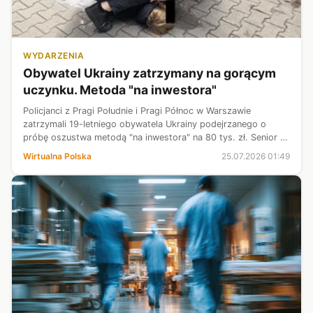
WYDARZENIA
Obywatel Ukrainy zatrzymany na gorącym
uczynku. Metoda "na inwestora"
Policjanci z Pragi Południe i Pragi Północ w Warszawie
zatrzymali 19-letniego obywatela Ukrainy podejrzanego o
próbę oszustwa metodą "na inwestora" na 80 tys. zł. Senior z
Wawra nie stracił pieniędzy, a sąd zastosował wobec
Wirtualna Polska
25.07.2026 01:49
podejrzanego tymczasowy ar...