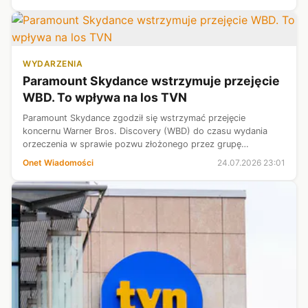
brytyjski prawnik konsek...
WYDARZENIA
Paramount Skydance wstrzymuje przejęcie
WBD. To wpływa na los TVN
Paramount Skydance zgodził się wstrzymać przejęcie
koncernu Warner Bros. Discovery (WBD) do czasu wydania
orzeczenia w sprawie pozwu złożonego przez grupę
amerykańskich stanów, kwestionujących tę transakcję, lub do
Onet Wiadomości
24.07.2026 23:01
1 czerwca 2027 r. — podał Reuters, ...