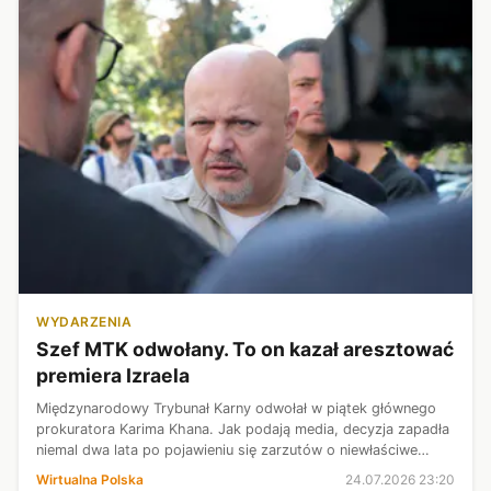
WYDARZENIA
Szef MTK odwołany. To on kazał aresztować
premiera Izraela
Międzynarodowy Trybunał Karny odwołał w piątek głównego
prokuratora Karima Khana. Jak podają media, decyzja zapadła
niemal dwa lata po pojawieniu się zarzutów o niewłaściwe
zachowania seksualne wobec współpracowniczki, którym
Wirtualna Polska
24.07.2026 23:20