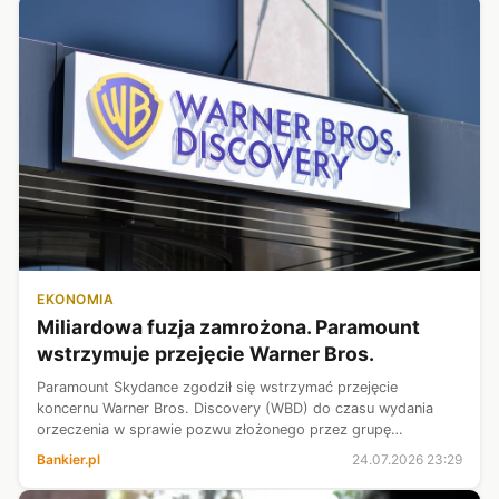
EKONOMIA
Miliardowa fuzja zamrożona. Paramount
wstrzymuje przejęcie Warner Bros.
Paramount Skydance zgodził się wstrzymać przejęcie
koncernu Warner Bros. Discovery (WBD) do czasu wydania
orzeczenia w sprawie pozwu złożonego przez grupę
amerykańskich stanów, kwestionujących tę transakcję, lub do
Bankier.pl
24.07.2026 23:29
1 czerwca 2027 roku - podał Reuters...