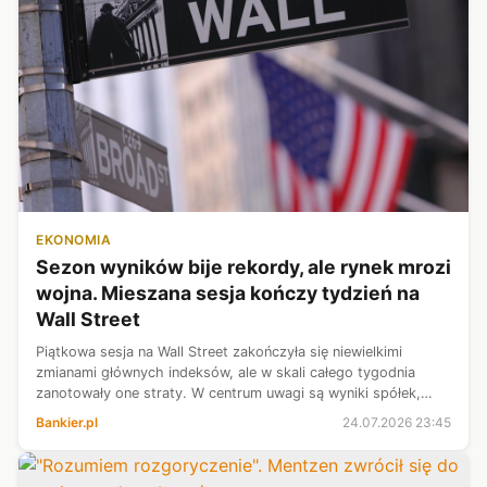
EKONOMIA
Sezon wyników bije rekordy, ale rynek mrozi
wojna. Mieszana sesja kończy tydzień na
Wall Street
Piątkowa sesja na Wall Street zakończyła się niewielkimi
zmianami głównych indeksów, ale w skali całego tygodnia
zanotowały one straty. W centrum uwagi są wyniki spółek,
konflikt na Bliskim Wschodzie oraz posiedzenie Rezerwy
Bankier.pl
24.07.2026 23:45
Federalnej w przyszłym ty...