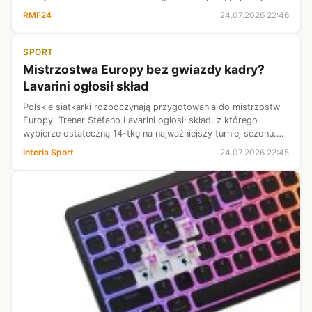
RMF24
24.07.2026 22:46
SPORT
Mistrzostwa Europy bez gwiazdy kadry?
Lavarini ogłosił skład
Polskie siatkarki rozpoczynają przygotowania do mistrzostw
Europy. Trener Stefano Lavarini ogłosił skład, z którego
wybierze ostateczną 14-tkę na najważniejszy turniej sezonu.
Do zajęć wraca Martyna Czyrniańska, którą kontuzja
Interia Sport
24.07.2026 22:45
wykluczyła z występów w...