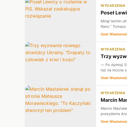
WYDARZENIA
Poseł Lewi
Minął termin u
Rano." Tomasz T
Onet Wiadomoś
WYDARZENIA
Trzy wyzwa
— Po dymisji 
też na mocne s
Onet Wiadomoś
WYDARZENIA
Marcin Mas
Marcin Mastale
prezydenta And
Onet Wiadomoś