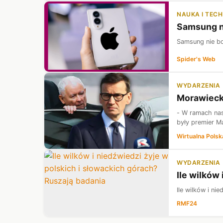
NAUKA I TEC
Samsung ni
Samsung nie boi
Spider's Web
WYDARZENIA
Morawiecki
- W ramach nas
były premier M
Wirtualna Polsk
WYDARZENIA
Ile wilków
Ile wilków i ni
RMF24