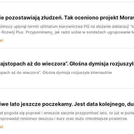
e pozostawiają złudzeń. Tak oceniono projekt Mor
łnocy upłynął termin ultimatum kierownictwa PiS na złożenie deklaracji "lo
 Rozwój Plus. Przypominamy, jak radzi sobie w sondażach ugrupowanie 
ci
rajstopach aż do wieczora”. Głośna dymisja rozjuszy
topach aż do wieczora”. Głośna dymisja rozjuszyła internautów
we lato jeszcze poczekamy. Jest data kolejnego, 
 pogoda się poprawi i wreszcie zacznie przypominać lato, to już w ponie
sprowadzi mnóstwo deszczu i burz oraz dużo chłodniejsze powietrze.
ci