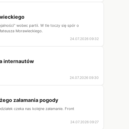
awieckiego
jalności" wobec partii. W tle toczy się spór o
Mateusza Morawieckiego.
24.07.2026 09:32
ła internautów
24.07.2026 09:30
dużego załamania pogody
działek czeka nas kolejne załamanie. Front
24.07.2026 09:27