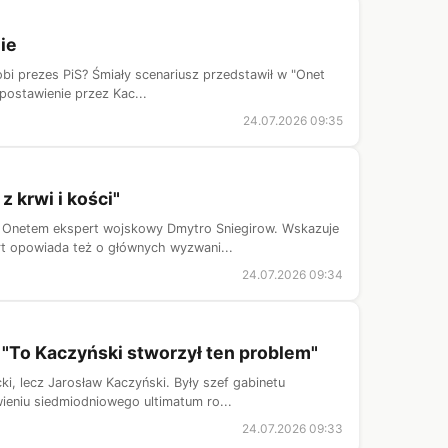
ie
bi prezes PiS? Śmiały scenariusz przedstawił w "Onet
 postawienie przez Kac...
24.07.2026 09:35
 krwi i kości"
 Onetem ekspert wojskowy Dmytro Sniegirow. Wskazuje
rt opowiada też o głównych wyzwani...
24.07.2026 09:34
 "To Kaczyński stworzył ten problem"
i, lecz Jarosław Kaczyński. Były szef gabinetu
ieniu siedmiodniowego ultimatum ro...
24.07.2026 09:33