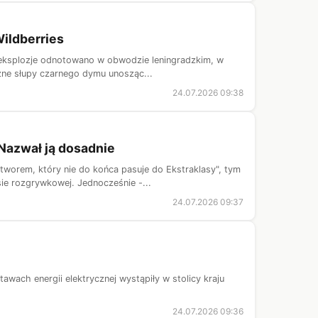
ildberries
 eksplozje odnotowano w obwodzie leningradzkim, w
ężne słupy czarnego dymu unosząc...
24.07.2026 09:38
Nazwał ją dosadnie
worem, który nie do końca pasuje do Ekstraklasy", tym
ie rozgrywkowej. Jednocześnie -...
24.07.2026 09:37
wach energii elektrycznej wystąpiły w stolicy kraju
24.07.2026 09:36