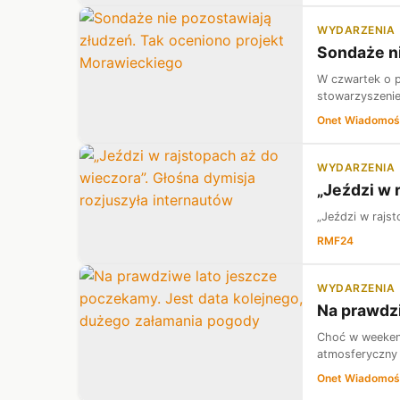
WYDARZENIA
Sondaże ni
W czwartek o pó
stowarzyszenie
Onet Wiadomoś
WYDARZENIA
„Jeździ w 
„Jeździ w rajs
RMF24
WYDARZENIA
Na prawdzi
Choć w weekend
atmosferyczny 
Onet Wiadomoś