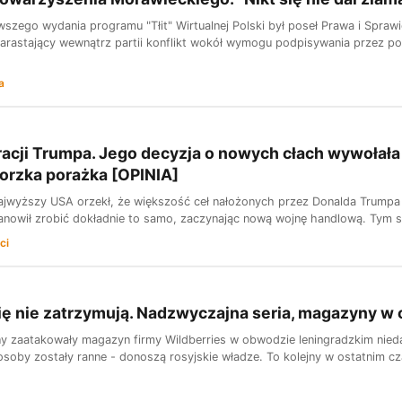
szego wydania programu "Tłit" Wirtualnej Polski był poseł Prawa i Spra
narastający wewnątrz partii konflikt wokół wymogu podpisywania przez po
a
racji Trumpa. Jego decyzja o nowych cłach wywoła
orzka porażka [OPINIA]
jwyższy USA orzekł, że większość ceł nałożonych przez Donalda Trumpa na
tanowił zrobić dokładnie to samo, zaczynając nową wojnę handlową. Tym s
ci
ię nie zatrzymują. Nadzwyczajna seria, magazyny w 
ny zaatakowały magazyn firmy Wildberries w obwodzie leningradzkim nied
osoby zostały ranne - donoszą rosyjskie władze. To kolejny w ostatnim czas