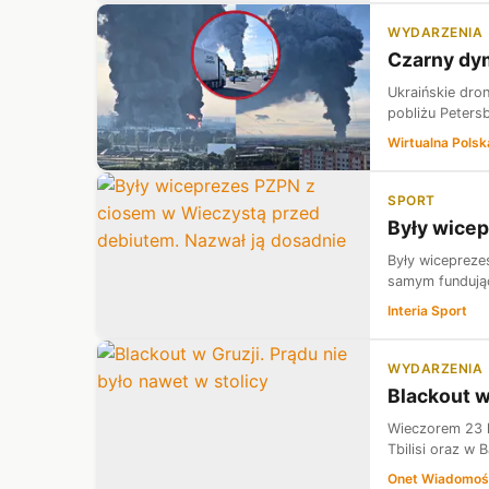
WYDARZENIA
Czarny dym
Ukraińskie dro
pobliżu Peters
Wirtualna Polsk
SPORT
Były wicep
Były wicepreze
samym fundując
Interia Sport
WYDARZENIA
Blackout w
Wieczorem 23 l
Tbilisi oraz w 
Onet Wiadomoś