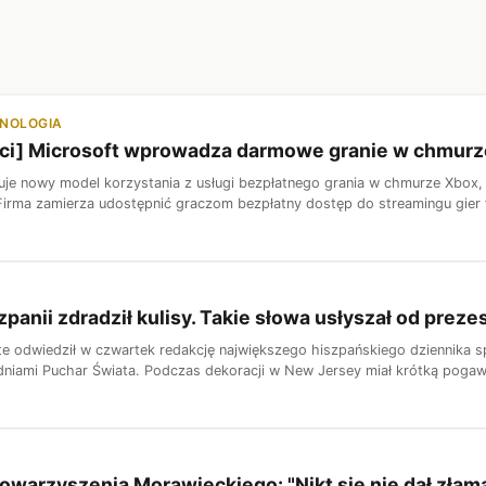
HNOLOGIA
ci] Microsoft wprowadza darmowe granie w chmurze
uje nowy model korzystania z usługi bezpłatnego grania w chmurze Xbox,
Firma zamierza udostępnić graczom bezpłatny dostęp do streamingu gier 
zpanii zdradził kulisy. Takie słowa usłyszał od preze
nte odwiedził w czwartek redakcję największego hiszpańskiego dziennika s
dniami Puchar Świata. Podczas dekoracji w New Jersey miał krótką pogawę
owarzyszenia Morawieckiego: "Nikt się nie dał złam