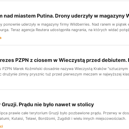
 nad miastem Putina. Drony uderzyły w magazyny W
ny ponownie uderzyły w magazyny firmy Wildberries. Nad ranem w piątek
burga. Teraz agencja Reutera udostępniła nagrania, na których widać pot
a
rezes PZPN z ciosem w Wieczystą przed debiutem. 
s PZPN Marek Koźmiński dosadnie nazywa Wieczystą Kraków "sztucznym t
 drużynie zimny prysznic tuż przed pierwszym meczem w najwyższej klas
 Gruzji. Prądu nie było nawet w stolicy
ipca prawie całe terytorium Gruzji było pozbawione prądu. Przerwy w dosta
Batumi, Kutaisi, Telawi, Bordżomi, Zugdidi i wielu innych miejscowościach.
ci