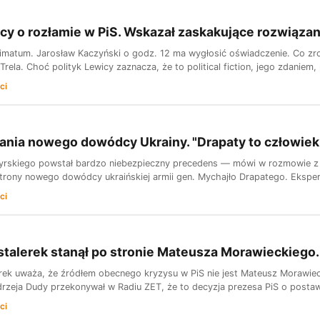
cy o rozłamie w PiS. Wskazał zaskakujące rozwiązan
ltimatum. Jarosław Kaczyński o godz. 12 ma wygłosić oświadczenie. Co zro
rela. Choć polityk Lewicy zaznacza, że to political fiction, jego zdaniem,
ci
nia nowego dowódcy Ukrainy. "Drapaty to człowiek z
Syrskiego powstał bardzo niebezpieczny precedens — mówi w rozmowie z
trony nowego dowódcy ukraińskiej armii gen. Mychajło Drapatego. Ekspe
ci
talerek stanął po stronie Mateusza Morawieckiego.
rek uważa, że źródłem obecnego kryzysu w PiS nie jest Mateusz Morawieck
rzeja Dudy przekonywał w Radiu ZET, że to decyzja prezesa PiS o postaw
ci