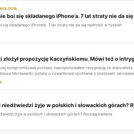
HNOLOGIA
e boi się składanego iPhone’a. 7 lat straty nie da si
 się składanego iPhone’a. 7 lat straty nie da się nadrobić w tydzień
 złożył propozycję Kaczyńskiemu. Mówi też o intry
zej kompromisowej postawy zaproponowałem rezygnację ze stanowiska wi
ateusz Morawiecki, pytany o czwartkowe spotkanie z prezesem Jarosław
a
 i niedźwiedzi żyje w polskich i słowackich górach? 
edźwiedzi żyje w polskich i słowackich górach? Ruszają badania