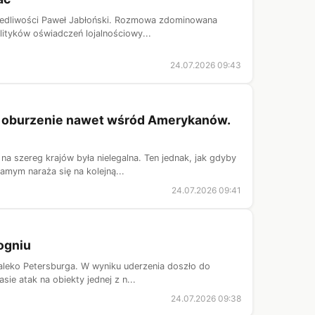
wiedliwości Paweł Jabłoński. Rozmowa zdominowana
lityków oświadczeń lojalnościowy...
24.07.2026 09:43
ła oburzenie nawet wśród Amerykanów.
 szereg krajów była nielegalna. Ten jednak, jak gdyby
amym naraża się na kolejną...
24.07.2026 09:41
ogniu
aleko Petersburga. W wyniku uderzenia doszło do
ie atak na obiekty jednej z n...
24.07.2026 09:38