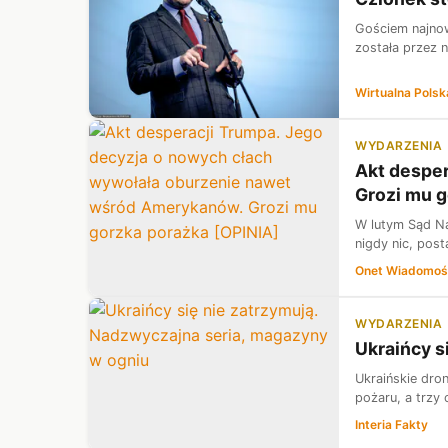
Gościem najnow
została przez 
Wirtualna Polsk
WYDARZENIA
Akt despe
Grozi mu g
W lutym Sąd Na
nigdy nic, pos
Onet Wiadomoś
WYDARZENIA
Ukraińcy s
Ukraińskie dro
pożaru, a trzy 
Interia Fakty