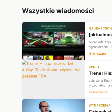
Wszystkie wiadomości
NAUKA I TEC
[aktualnos
Microsoft szyk
ograniczenie. 
ITHardware
SPORT
Trener His
Luis de la Fue
przed kilkoma 
Interia Sport
WYDARZENIA
Członek st