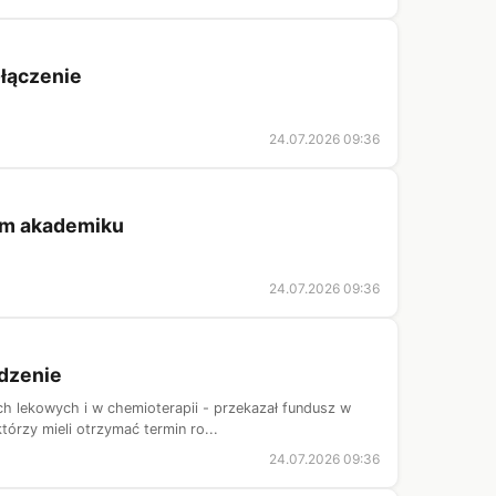
ołączenie
24.07.2026 09:36
im akademiku
24.07.2026 09:36
ądzenie
 lekowych i w chemioterapii - przekazał fundusz w
tórzy mieli otrzymać termin ro...
24.07.2026 09:36