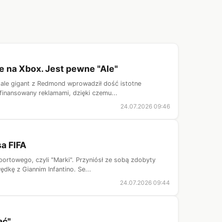
 na Xbox. Jest pewne "Ale"
 ale gigant z Redmond wprowadził dość istotne
finansowany reklamami, dzięki czemu...
24.07.2026 09:46
sa FIFA
portowego, czyli "Marki". Przyniósł ze sobą zdobyty
dkę z Giannim Infantino. Se...
24.07.2026 09:44
ać"