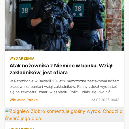
WYDARZENIA
Atak nożownika z Niemiec w banku. Wziął
zakładników, jest ofiara
W Ratyzbonie w Bawarii 20-letni mężczyzna zaatakował nożem
pracownika banku i wziął zakładników. Ranny zdołał wydostać
się na zewnątrz, zmarł w szpitalu. Policji udało się uwolnić
przetrzymywanych i zatrzymać sprawcę - donosi "Bild".
Wirtualna Polska
23.07.2026 19:43