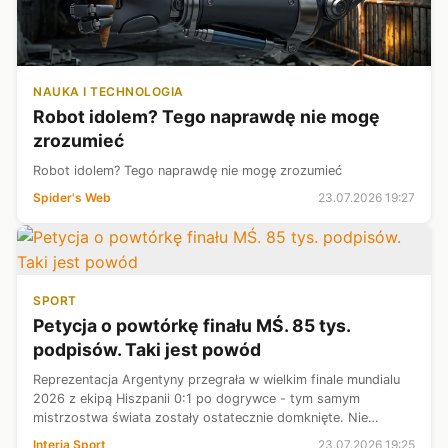
NAUKA I TECHNOLOGIA
Robot idolem? Tego naprawdę nie mogę
zrozumieć
Robot idolem? Tego naprawdę nie mogę zrozumieć
Spider's Web
23.07.2026 19:27
SPORT
Petycja o powtórkę finału MŚ. 85 tys.
podpisów. Taki jest powód
Reprezentacja Argentyny przegrała w wielkim finale mundialu
2026 z ekipą Hiszpanii 0:1 po dogrywce - tym samym
mistrzostwa świata zostały ostatecznie domknięte. Nie
wszyscy jednak są skłonni pogodzić się z rozstrzygnięciem
Interia Sport
23.07.2026 19:25