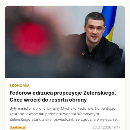
wchodzi w nową erę” - kom...
EKONOMIA
Fedorow odrzuca propozycje Zełenskiego.
Chce wrócić do resortu obrony
Były minister obrony Ukrainy Mychajło Fedorow, komentując
zaproponowane mu przez prezydenta Wołodymyra
Zełenskiego stanowiska, oświadczył, że zgodzi się wyłącznie
na przywrócenie go na stanowisko szefa resortu obrony –
Bankier.pl
23.07.2026 19:17