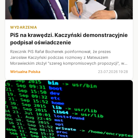
WYDARZENIA
PiS na krawędzi. Kaczyński demonstracyjnie
podpisał oświadczenie
Rzecznik PiS Rafał Bochenek poinformował, że prezes
Jarosław Kaczyński podczas rozmowy z Mateuszem
Morawieckim złożył "szereg kompromisowych propozycji", w
tym nie likwidacji, a zamrożenia stowarzyszenia "Rozwój Plus".
Wirtualna Polska
23.07.2026 19:28
Pokazał też, jak prezes PiS pod...