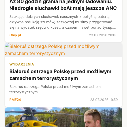
Aż 80 godzin grania na jednym ładowaniu.
Niedrogie słuchawki boAt mają jeszcze ANC
Szukając dobrych słuchawek nausznych z potężną baterią i
aktywną redukcją szumów, zazwyczaj musimy przygotować
się na wydatek rzędu kilkuset, a czasem nawet ponad tysiąca
złotych. Rynek audio potrafi być pod tym względem dość
Chip.pl
23.07.2026 20:00
bezwzględny dla naszego ...
WYDARZENIA
Białoruś ostrzega Polskę przed możliwym
zamachem terrorystycznym
Białoruś ostrzega Polskę przed możliwym zamachem
terrorystycznym
RMF24
23.07.2026 19:59