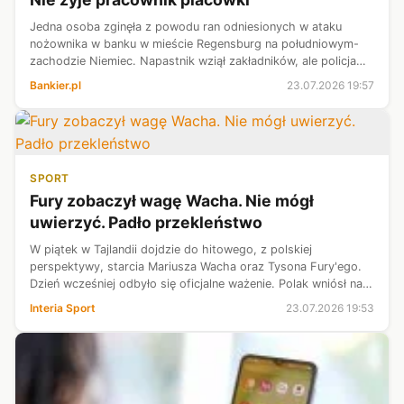
Jedna osoba zginęła z powodu ran odniesionych w ataku
nożownika w banku w mieście Regensburg na południowym-
zachodzie Niemiec. Napastnik wziął zakładników, ale policja
zdołała ich uwolnić i zatrzymać napastnika - przekazał w
Bankier.pl
23.07.2026 19:57
czwartek „Bild”. Domniema...
SPORT
Fury zobaczył wagę Wacha. Nie mógł
uwierzyć. Padło przekleństwo
W piątek w Tajlandii dojdzie do hitowego, z polskiej
perspektywy, starcia Mariusza Wacha oraz Tysona Fury'ego.
Dzień wcześniej odbyło się oficjalne ważenie. Polak wniósł na
wagę 132 kilogramy, z kolei Brytyjczyk aż 12 kilogramów
Interia Sport
23.07.2026 19:53
mniej, co skomentował...