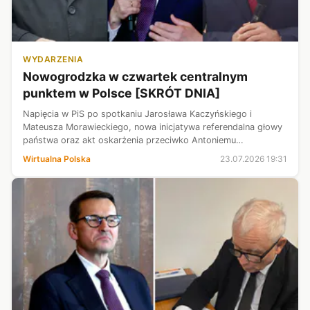
WYDARZENIA
Nowogrodzka w czwartek centralnym
punktem w Polsce [SKRÓT DNIA]
Napięcia w PiS po spotkaniu Jarosława Kaczyńskiego i
Mateusza Morawieckiego, nowa inicjatywa referendalna głowy
państwa oraz akt oskarżenia przeciwko Antoniemu
Macierewiczowi zdominowały dzisiejsze wydarzenia w kraju. Z
Wirtualna Polska
23.07.2026 19:31
Rosji napływają doniesienia o ...