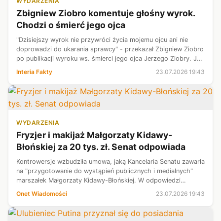
WYDARZENIA
Zbigniew Ziobro komentuje głośny wyrok.
Chodzi o śmierć jego ojca
"Dzisiejszy wyrok nie przywróci życia mojemu ojcu ani nie
doprowadzi do ukarania sprawcy" - przekazał Zbigniew Ziobro
po publikacji wyroku ws. śmierci jego ojca Jerzego Ziobry. Jak
przypomniał, sąd uznał, że Dariusz Dudek popełnił błąd
Interia Fakty
23.07.2026 19:43
diagnostyczno-...
WYDARZENIA
Fryzjer i makijaż Małgorzaty Kidawy-
Błońskiej za 20 tys. zł. Senat odpowiada
Kontrowersje wzbudziła umowa, jaką Kancelaria Senatu zawarła
na "przygotowanie do wystąpień publicznych i medialnych"
marszałek Małgorzaty Kidawy-Błońskiej. W odpowiedzi
przesłanej Onetowi Kancelaria twierdzi, że w ramach umowy
Onet Wiadomości
23.07.2026 19:43
nie wydała na razie an...