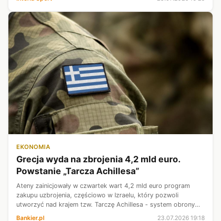
bezpośredniego starcia o pu...
EKONOMIA
Grecja wyda na zbrojenia 4,2 mld euro.
Powstanie „Tarcza Achillesa”
Ateny zainicjowały w czwartek wart 4,2 mld euro program
zakupu uzbrojenia, częściowo w Izraelu, który pozwoli
utworzyć nad krajem tzw. Tarczę Achillesa - system obrony
antyrakietowej, antydronowej i przeciwlotniczej. „Grecja
Bankier.pl
23.07.2026 19:18