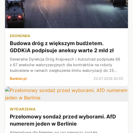
EKONOMIA
Budowa dróg z większym budżetem.
GDDKiA podpisuje aneksy warte 2 mld zł
Generalna Dyrekcja Dróg Krajowych i Autostrad podpisała 66
z 67 aneksów waloryzacyjnych dla kontraktów na roboty
budowlane w ramach zwiększenia limitu waloryzacji do 25
proc. Z tego tytułu do 21 firm lub konsorcjów trafi ok. 2 mld zł
Bankier.pl
23.07.2026 20:05
- poinformowała ...
WYDARZENIA
Przełomowy sondaż przed wyborami. AfD
numerem jeden w Berlinie
Alternatywa dla Niemiec po raz pierwszy została