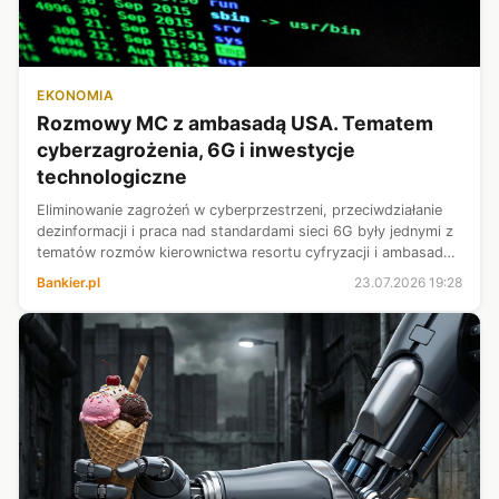
EKONOMIA
Rozmowy MC z ambasadą USA. Tematem
cyberzagrożenia, 6G i inwestycje
technologiczne
Eliminowanie zagrożeń w cyberprzestrzeni, przeciwdziałanie
dezinformacji i praca nad standardami sieci 6G były jednymi z
tematów rozmów kierownictwa resortu cyfryzacji i ambasady
USA w Polsce - poinformowało w czwartek Ministerstwo
Bankier.pl
23.07.2026 19:28
Cyfryzacji.