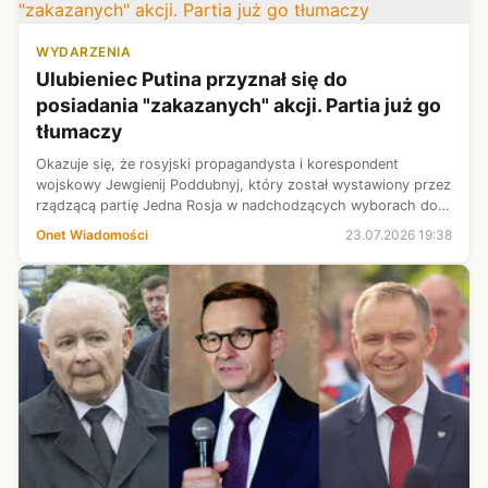
WYDARZENIA
Ulubieniec Putina przyznał się do
posiadania "zakazanych" akcji. Partia już go
tłumaczy
Okazuje się, że rosyjski propagandysta i korespondent
wojskowy Jewgienij Poddubnyj, który został wystawiony przez
rządzącą partię Jedna Rosja w nadchodzących wyborach do
Dumy Państwowej, posiada akcje dużych zachodnich firm, w
Onet Wiadomości
23.07.2026 19:38
tym państw członkowskic...