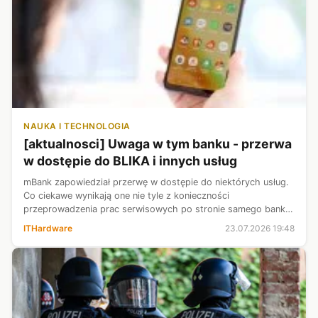
NAUKA I TECHNOLOGIA
[aktualnosci] Uwaga w tym banku - przerwa
w dostępie do BLIKA i innych usług
mBank zapowiedział przerwę w dostępie do niektórych usług.
Co ciekawe wynikają one nie tyle z konieczności
przeprowadzenia prac serwisowych po stronie samego banku,
lecz zewnętrznych podmiotów. Najbliższe dwa weekendy
ITHardware
23.07.2026 19:48
przyniosą prace techniczne, któr...