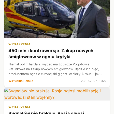
WYDARZENIA
450 mln i kontrowersje. Zakup nowych
śmigłowców w ogniu krytyki
Niemal pół miliarda zł wydać ma Lotnicze Pogotowie
Ratunkowe na zakup nowych śmigłowców. Będzie ich pięć,
producentem będzie europejski gigant lotniczy Airbus. I jak
zwykle w takich sytuacjach nie mogło obyć się bez
Wirtualna Polska
23.07.2026 19:58
kontrowersji.
WYDARZENIA
Sygnałów nie brakuje. Rosja ogłosi