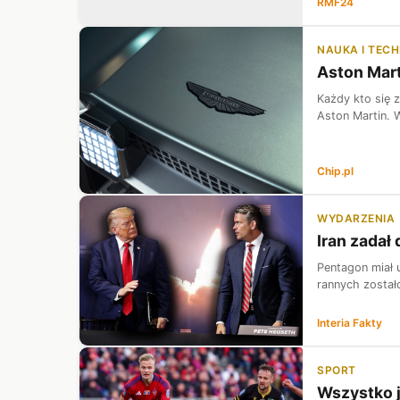
RMF24
NAUKA I TEC
Aston Mart
Każdy kto się 
Aston Martin. W
Chip.pl
WYDARZENIA
Iran zadał
Pentagon miał 
rannych zostało
Interia Fakty
SPORT
Wszystko j