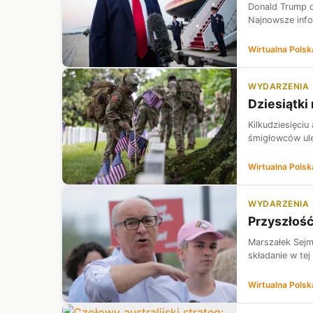
Donald Trump o
Najnowsze info
Wirtualna Polsk
WYDARZENIA
Dziesiątki
Kilkudziesięci
śmigłowców ule
Wirtualna Polsk
WYDARZENIA
Przyszłość
Marszałek Sejm
składanie w tej
Wirtualna Polsk