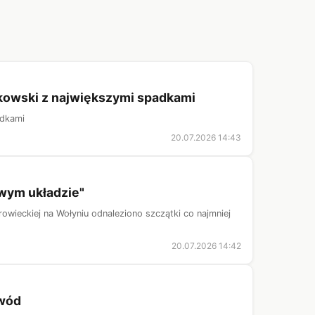
skowski z największymi spadkami
adkami
20.07.2026 14:43
owym układzie"
rowieckiej na Wołyniu odnaleziono szczątki co najmniej
20.07.2026 14:42
owód