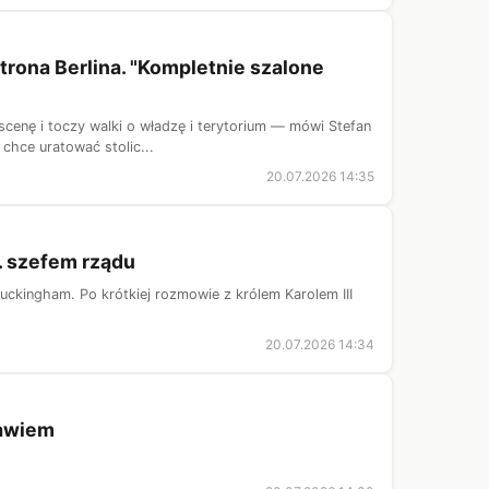
strona Berlina. "Kompletnie szalone
cenę i toczy walki o władzę i terytorium — mówi Stefan
 chce uratować stolic...
20.07.2026 14:35
. szefem rządu
Buckingham. Po krótkiej rozmowie z królem Karolem III
20.07.2026 14:34
ławiem