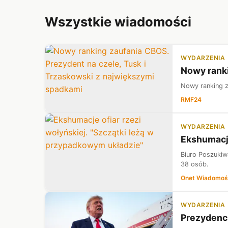
Wszystkie wiadomości
WYDARZENIA
Nowy ranki
Nowy ranking z
RMF24
WYDARZENIA
Ekshumacje
Biuro Poszukiwa
38 osób.
Onet Wiadomoś
WYDARZENIA
Prezydenc