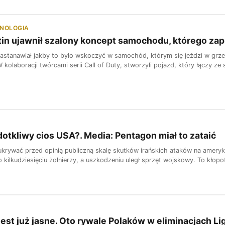
HNOLOGIA
in ujawnił szalony koncept samochodu, którego zapr
zastanawiał jakby to było wskoczyć w samochód, którym się jeździ w grz
 kolaboracji twórcami serii Call of Duty, stworzyli pojazd, który łączy ze s
 dotkliwy cios USA?. Media: Pentagon miał to zataić
ukrywać przed opinią publiczną skalę skutków irańskich ataków na ameryka
 kilkudziesięciu żołnierzy, a uszkodzeniu uległ sprzęt wojskowy. To kłopo
est już jasne. Oto rywale Polaków w eliminacjach Lig