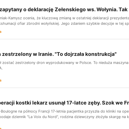
apytany o deklarację Zełenskiego ws. Wołynia. Tak
niak-Kamysz ocenia, że kluczową zmianą w ostatniej deklaracji prezydenta
kshumacji ofiar zbrodni wołyńskiej. Jego zdaniem szybkie decyzje w tej sp
a
 zestrzelony w Iranie. "To dojrzała konstrukcja"
ł zostać zestrzelony dron wyprodukowany w Polsce. To nieduża maszyn
A.
a
eracji kostki lekarz usunął 17-latce zęby. Szok we Fr
Boulogne na północy Francji 17-letnia pacjentka przyszła do kliniki na ope
odaje dziennik "La Voix du Nord", rodzina dziewczyny złożyła skargę na kl
a