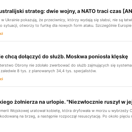
stralijski strateg: dwie wojny, a NATO traci czas [A
i w Ukrainie pokazują, że przeciwnicy, którzy wydają się słabsi, nie są łat
o sytuacji, otworzy to furtkę dla nowych form ataku. Szczególnie Europie 
ci
ie chcą dołączyć do służb. Moskwa poniosła klęskę
sterstwo Obrony nie zdołało zwerbować do służb zajmujących się system
aledwie 8 tys. z planowanych 34,4 tys. specjalistów.
ci
kiego żołnierza na urlopie. "Niezwłocznie ruszył w je
rmerii Wojskowej uratował kobietę, która dryfowała w morzu u wybrzeży C
kodowaną na brzeg, a następnie rozpoczął resuscytację. Po około pięciu m