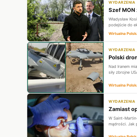
WYDARZENIA
Szef MON z
Władysław Kosi
podejście do e
Wirtualna Polsk
WYDARZENIA
Polski dron
Nad Iranem mia
siły zbrojne US
Wirtualna Polsk
WYDARZENIA
Zamiast op
W Saint-Martin-
mądrości. Jak p
Wirtualna Polsk