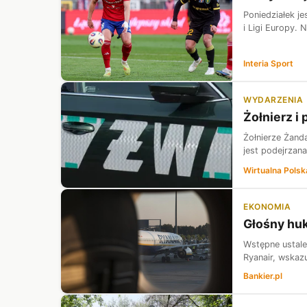
Poniedziałek j
i Ligi Europy.
Interia Sport
WYDARZENIA
Żołnierz i
Żołnierze Żand
jest podejrzan
Wirtualna Polsk
EKONOMIA
Głośny huk
Wstępne ustale
Ryanair, wskaz
Bankier.pl