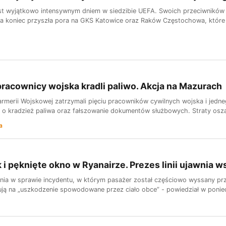
est wyjątkowo intensywnym dniem w siedzibie UEFA. Swoich przeciwników 
 Na koniec przyszła pora na GKS Katowice oraz Raków Częstochowa, które 
 pracownicy wojska kradli paliwo. Akcja na Mazurach
armerii Wojskowej zatrzymali pięciu pracowników cywilnych wojska i jedne
a o kradzież paliwa oraz fałszowanie dokumentów służbowych. Straty osza
a
 i pęknięte okno w Ryanairze. Prezes linii ujawnia w
nia w sprawie incydentu, w którym pasażer został częściowo wyssany prze
ują na „uszkodzenie spowodowane przez ciało obce” - powiedział w ponied