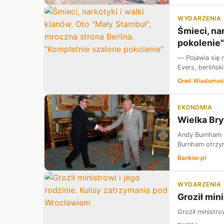
WYDARZENIA
Śmieci, na
pokolenie"
— Pojawia się 
Evers, berlińsk
Onet Wiadomoś
EKONOMIA
Wielka Bry
Andy Burnham zo
Burnham otrzym
Bankier.pl
WYDARZENIA
Groził min
Groził ministro