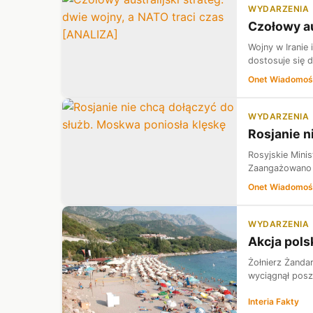
WYDARZENIA
Czołowy au
Wojny w Iranie 
dostosuje się d
Onet Wiadomoś
WYDARZENIA
Rosjanie n
Rosyjskie Mini
Zaangażowano z
Onet Wiadomoś
WYDARZENIA
Akcja pols
Żołnierz Żanda
wyciągnął posz
Interia Fakty