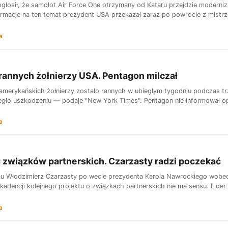
głosił, że samolot Air Force One otrzymany od Kataru przejdzie modern
rmacje na ten temat prezydent USA przekazał zaraz po powrocie z mistrz
a
 rannych żołnierzy USA. Pentagon milczał
u amerykańskich żołnierzy zostało rannych w ubiegłym tygodniu podczas tr
gło uszkodzeniu — podaje "New York Times". Pentagon nie informował opini
a
 związków partnerskich. Czarzasty radzi poczekać
u Włodzimierz Czarzasty po wecie prezydenta Karola Nawrockiego wobec u
 kadencji kolejnego projektu o związkach partnerskich nie ma sensu. Lider
a