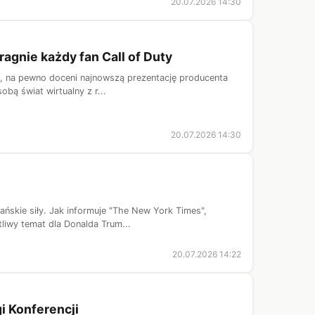
20.07.2026 14:30
agnie każdy fan Call of Duty
e, na pewno doceni najnowszą prezentację producenta
obą świat wirtualny z r...
20.07.2026 14:30
ńskie siły. Jak informuje "The New York Times",
tliwy temat dla Donalda Trum...
20.07.2026 14:22
i Konferencji