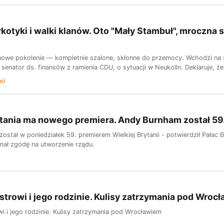
rkotyki i walki klanów. Oto "Mały Stambuł", mroczna 
nowe pokolenie — kompletnie szalone, skłonne do przemocy. Wchodzi na s
i senator ds. finansów z ramienia CDU, o sytuacji w Neukolln. Deklaruje, że
ci
tania ma nowego premiera. Andy Burnham został 59
stał w poniedziałek 59. premierem Wielkiej Brytanii - potwierdził Pałac 
ał zgodę na utworzenie rządu.
istrowi i jego rodzinie. Kulisy zatrzymania pod Wroc
wi i jego rodzinie. Kulisy zatrzymania pod Wrocławiem