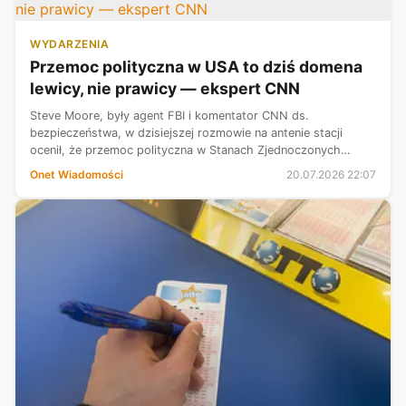
WYDARZENIA
Przemoc polityczna w USA to dziś domena
lewicy, nie prawicy — ekspert CNN
Steve Moore, były agent FBI i komentator CNN ds.
bezpieczeństwa, w dzisiejszej rozmowie na antenie stacji
ocenił, że przemoc polityczna w Stanach Zjednoczonych
osiągnęła poziom niewidziany od dekad.
Onet Wiadomości
20.07.2026 22:07