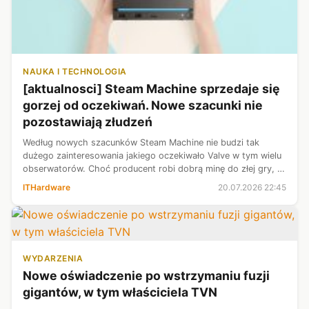
NAUKA I TECHNOLOGIA
[aktualnosci] Steam Machine sprzedaje się
gorzej od oczekiwań. Nowe szacunki nie
pozostawiają złudzeń
Według nowych szacunków Steam Machine nie budzi tak
dużego zainteresowania jakiego oczekiwało Valve w tym wielu
obserwatorów. Choć producent robi dobrą minę do złej gry, to
cena urządzenia sprawia, iż jest ono dedykowane głównie
ITHardware
20.07.2026 22:45
bardziej zagorzałym g...
WYDARZENIA
Nowe oświadczenie po wstrzymaniu fuzji
gigantów, w tym właściciela TVN