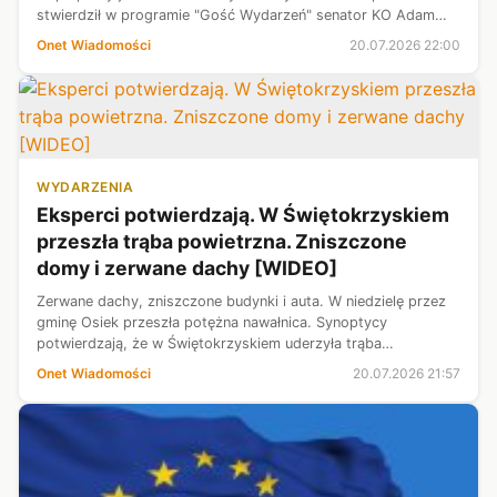
stwierdził w programie "Gość Wydarzeń" senator KO Adam
Bodnar. W ten sposób odniósł się do pytania o ewentualną
Onet Wiadomości
20.07.2026 22:00
współpracę jego part...
WYDARZENIA
Eksperci potwierdzają. W Świętokrzyskiem
przeszła trąba powietrzna. Zniszczone
domy i zerwane dachy [WIDEO]
Zerwane dachy, zniszczone budynki i auta. W niedzielę przez
gminę Osiek przeszła potężna nawałnica. Synoptycy
potwierdzają, że w Świętokrzyskiem uderzyła trąba
powietrzna.
Onet Wiadomości
20.07.2026 21:57