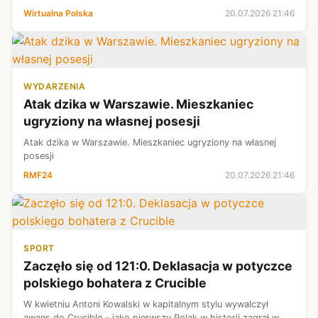
otrzymują jednak informacje o braku finansowania i terminach
Wirtualna Polska
20.07.2026 21:46
leczenia wyznaczan...
WYDARZENIA
Atak dzika w Warszawie. Mieszkaniec
ugryziony na własnej posesji
Atak dzika w Warszawie. Mieszkaniec ugryziony na własnej
posesji
RMF24
20.07.2026 21:46
SPORT
Zaczęło się od 121:0. Deklasacja w potyczce
polskiego bohatera z Crucible
W kwietniu Antoni Kowalski w kapitalnym stylu wywalczył
awans do Crucible - jako pierwszy Polak w historii zagrał w