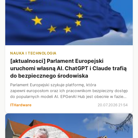
NAUKA I TECHNOLOGIA
[aktualnosci] Parlament Europejski
uruchomi własną AI. ChatGPT i Claude trafią
do bezpiecznego środowiska
Parlament Europejski szykuje platformę, która
zapewni europosłom oraz ich pracownikom bezpieczny dostęp
do popularnych modeli AI. EPGenAI Hub jest obecnie w fazie
testów i według nieoficjalnych informacji jego wdrożenie może
ITHardware
20.07.2026 21:54
rozpocząć się we wrześniu...