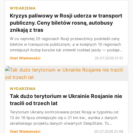
WYDARZENIA
Kryzys paliwowy w Rosji uderza w transport
publiczny. Ceny biletów rosną, autobusy
znikają z tras
W co najmniej 25 regionach Rosji przewoźnicy podnieśli ceny
biletów w transporcie publicznym, a w kolejnych 10 regionach
zmniejszyli liczbę kursów lub zmienili rozkład jazdy — podaje
niezależny rosyjski serwis internetowy Ważne historie,
Onet Wiadomości
20.07.2026 21:51
powołując si...
WYDARZENIA
Tak dużo terytorium w Ukrainie Rosjanie nie
tracili od trzech lat
Terytorium Ukrainy kontrolowane przez Rosję w tygodniu od
13 do 19 lipca zmniejszyło się o 21 km kw., wynika z danych
ukraińskiego projektu danych otwartych DeepState. To
czwarty tydzień w tym roku, gdy według DeepState Moskwa
Onet Wiadomości
20.07.2026 21:48