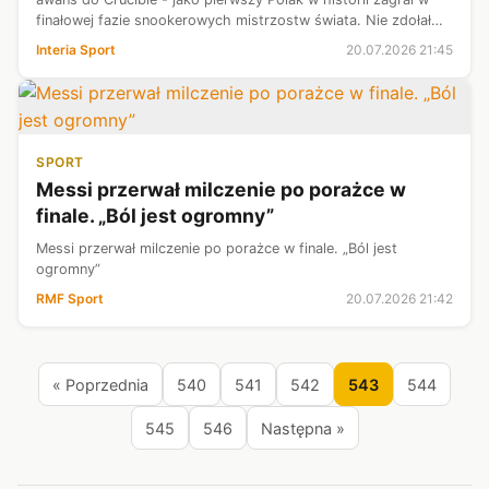
finałowej fazie snookerowych mistrzostw świata. Nie zdołał
pokonać Marka Williamsa, ale samym faktem awansu do 1/16
Interia Sport
20.07.2026 21:45
finału uzyskał kar...
SPORT
Messi przerwał milczenie po porażce w
finale. „Ból jest ogromny”
Messi przerwał milczenie po porażce w finale. „Ból jest
ogromny”
RMF Sport
20.07.2026 21:42
« Poprzednia
540
541
542
543
544
545
546
Następna »