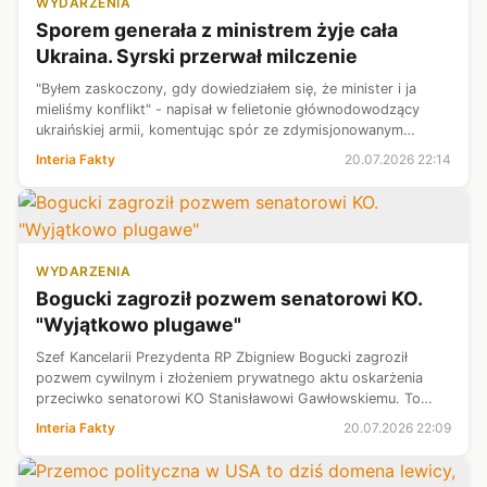
WYDARZENIA
Sporem generała z ministrem żyje cała
Ukraina. Syrski przerwał milczenie
"Byłem zaskoczony, gdy dowiedziałem się, że minister i ja
mieliśmy konflikt" - napisał w felietonie głównodowodzący
ukraińskiej armii, komentując spór ze zdymisjonowanym
ministrem obrony Mychajło Fedorowem. Z ust Ołeksandra
Interia Fakty
20.07.2026 22:14
Syrskiego padło słowo "prz...
WYDARZENIA
Bogucki zagroził pozwem senatorowi KO.
"Wyjątkowo plugawe"
Szef Kancelarii Prezydenta RP Zbigniew Bogucki zagroził
pozwem cywilnym i złożeniem prywatnego aktu oskarżenia
przeciwko senatorowi KO Stanisławowi Gawłowskiemu. To
reakcja na wpis polityka, w którym zarzucił Boguckiemu
Interia Fakty
20.07.2026 22:09
odbycie rodzinnej podróży do W...