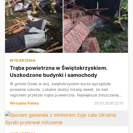
WYDARZENIA
Trąba powietrzna w Świętokrzyskiem.
Uszkodzone budynki i samochody
W gminie Osiek w woj. świętokrzyskim burza wyrządziła
poważne szkody. Lokalne służby mówią nawet, że nad
regionem przeszła trąba powietrzna. Największe zniszczenia
odnotowano w Ossali i Trzciance.
Wirtualna Polska
20.07.2026 22:15