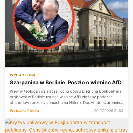
WYDARZENIA
Szarpanina w Berlinie. Poszło o wieniec AfD
Krewny teologa i działacza ruchu oporu Dietricha Bonhoeffera
próbował w Berlinie usunąć wieniec AfD złożony podczas
obchodów rocznicy zamachu na Hitlera. Doszło do szarpaniny
przy miejscu pamięci w kompleksie Bendlerblock, a wiązanka
Wirtualna Polska
20.07.2026 21:53
została uszkodzo...