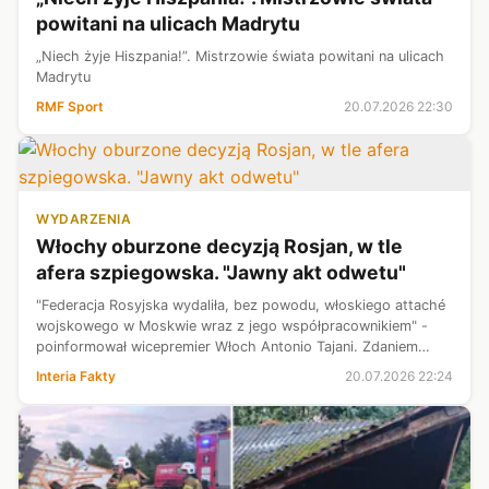
powitani na ulicach Madrytu
„Niech żyje Hiszpania!”. Mistrzowie świata powitani na ulicach
Madrytu
RMF Sport
20.07.2026 22:30
WYDARZENIA
Włochy oburzone decyzją Rosjan, w tle
afera szpiegowska. "Jawny akt odwetu"
"Federacja Rosyjska wydaliła, bez powodu, włoskiego attaché
wojskowego w Moskwie wraz z jego współpracownikiem" -
poinformował wicepremier Włoch Antonio Tajani. Zdaniem
polityka decyzja Kremla to "jawny akt odwetu". Wcześniej
Interia Fakty
20.07.2026 22:24
Rzym wydalił bowiem dwóc...