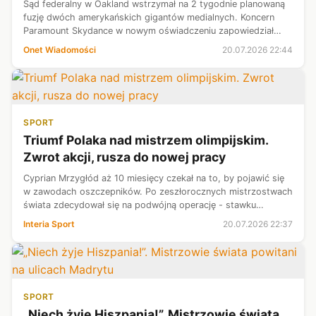
Sąd federalny w Oakland wstrzymał na 2 tygodnie planowaną
fuzję dwóch amerykańskich gigantów medialnych. Koncern
Paramount Skydance w nowym oświadczeniu zapowiedział
jednak, że nie zamierza rezygnować z przejęcia Warner Bros.
Onet Wiadomości
20.07.2026 22:44
SPORT
Triumf Polaka nad mistrzem olimpijskim.
Zwrot akcji, rusza do nowej pracy
Cyprian Mrzygłód aż 10 miesięcy czekał na to, by pojawić się
w zawodach oszczepników. Po zeszłorocznych mistrzostwach
świata zdecydował się na podwójną operację - stawku
skokowego i kolanowego. I nie ukrywał, że celem zasadniczym
Interia Sport
20.07.2026 22:37
jest pełna dyspozycj...
SPORT
„Niech żyje Hiszpania!”. Mistrzowie świata