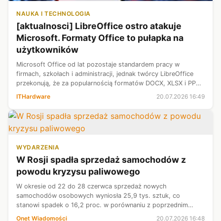
NAUKA I TECHNOLOGIA
[aktualnosci] LibreOffice ostro atakuje
Microsoft. Formaty Office to pułapka na
użytkowników
Microsoft Office od lat pozostaje standardem pracy w
firmach, szkołach i administracji, jednak twórcy LibreOffice
przekonują, że za popularnością formatów DOCX, XLSX i PPTX
kryje się problem, który z czasem może kosztować
ITHardware
20.07.2026 16:49
użytkowników utratę swobody ...
WYDARZENIA
W Rosji spadła sprzedaż samochodów z
powodu kryzysu paliwowego
W okresie od 22 do 28 czerwca sprzedaż nowych
samochodów osobowych wyniosła 25,9 tys. sztuk, co
stanowi spadek o 16,2 proc. w porównaniu z poprzednim
tygodniem — informuje Autostat.
Onet Wiadomości
20.07.2026 16:48