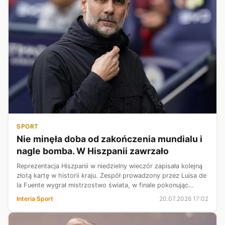
SPORT
Nie minęła doba od zakończenia mundialu i
nagle bomba. W Hiszpanii zawrzało
Reprezentacja Hiszpanii w niedzielny wieczór zapisała kolejną
złotą kartę w historii kraju. Zespół prowadzony przez Luisa de
la Fuente wygrał mistrzostwo świata, w finale pokonując
Argentynę 1:0. Nie minęła nawet doba, a media spuściły na
Interia Sport
20.07.2026 17:02
świat piłki...