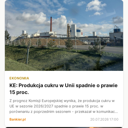
EKONOMIA
KE: Produkcja cukru w Unii spadnie o prawie
15 proc.
Z prognoz Komisji Europejskiej wynika, że produkcja cukru w
UE w sezonie 2026/2027 spadnie o prawie 15 proc. w
porównaniu z poprzednim sezonem - przekazał w komunikacie
Związek Producentów Cukru w Polsce. Głównym powodem
Bankier.pl
20.07.2026 17:00
jest ograniczenie powierzchni...