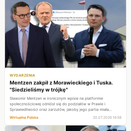
WYDARZENIA
Mentzen zakpił z Morawieckiego i Tuska.
"Siedzieliśmy w trójkę"
Sławomir Mentzen w ironicznym wpisie na platformie
społecznościowej odniósł się do podziałów w Prawie i
Sprawiedliwości oraz zarzutów, jakoby jego partia miała
wspierać Donalda Tuska. "Całkowicie kupuję narrację
Wirtualna Polska
20.07.2026 16:58
maślarskiego PiS" - pisał lider Nowej ...