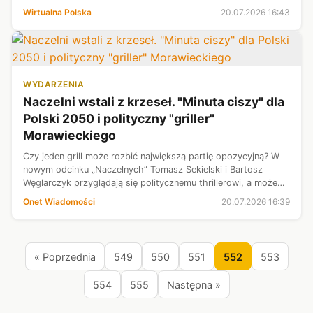
Samorządowiec trafił do szpitala, a po wyjściu wrócił na
Wirtualna Polska
20.07.2026 16:43
wydarzenie i opublikował na...
WYDARZENIA
Naczelni wstali z krzeseł. "Minuta ciszy" dla
Polski 2050 i polityczny "griller"
Morawieckiego
Czy jeden grill może rozbić największą partię opozycyjną? W
nowym odcinku „Naczelnych” Tomasz Sekielski i Bartosz
Węglarczyk przyglądają się politycznemu thrillerowi, a może
raczej – jak sami proponują – nowemu gatunkowi filmowemu:
Onet Wiadomości
20.07.2026 16:39
„grillerowi”. W ce...
« Poprzednia
549
550
551
552
553
554
555
Następna »