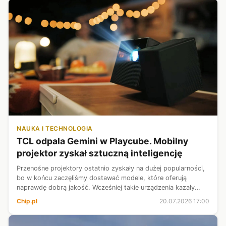
NAUKA I TECHNOLOGIA
TCL odpala Gemini w Playcube. Mobilny
projektor zyskał sztuczną inteligencję
Przenośne projektory ostatnio zyskały na dużej popularności,
bo w końcu zaczęliśmy dostawać modele, które oferują
naprawdę dobrą jakość. Wcześniej takie urządzenia kazały
zadowalać się średnim obrazem i kiepskim dźwiękiem, które
Chip.pl
20.07.2026 17:00
były ceną za mobilnoś...