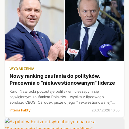
WYDARZENIA
Nowy ranking zaufania do polityków.
Pracownia o "niekwestionowanym" liderze
Karol Nawrocki pozostaje politykiem cieszącym się
największym zaufaniem Polaków - wynika z lipcowego
sondażu CBOS. Ośrodek pisze o jego "niekwestionowanej"
pozycji w zestawieniu. Największe straty odnotowali natomiast
Interia Fakty
20.07.2026 16:55
Donald Tusk i Rafał Trzaskowski....