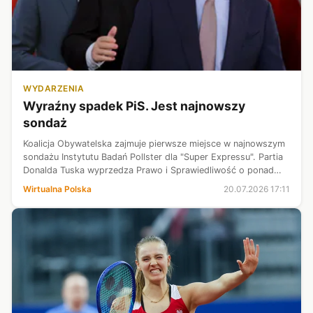
WYDARZENIA
Wyraźny spadek PiS. Jest najnowszy
sondaż
Koalicja Obywatelska zajmuje pierwsze miejsce w najnowszym
sondażu Instytutu Badań Pollster dla "Super Expressu". Partia
Donalda Tuska wyprzedza Prawo i Sprawiedliwość o ponad
siedem punktów procentowych. Trzecie miejsce na podium
Wirtualna Polska
20.07.2026 17:11
przypada Konfederac...