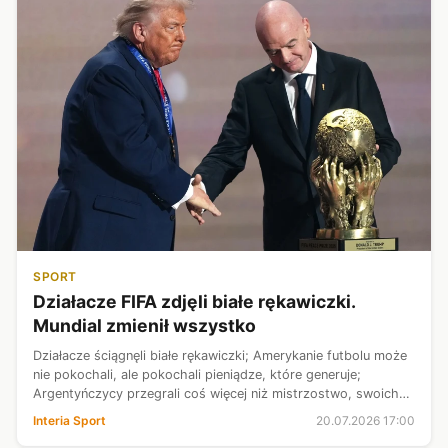
SPORT
Działacze FIFA zdjęli białe rękawiczki.
Mundial zmienił wszystko
Działacze ściągnęli białe rękawiczki; Amerykanie futbolu może
nie pokochali, ale pokochali pieniądze, które generuje;
Argentyńczycy przegrali coś więcej niż mistrzostwo, swoich
notowań nie podnieśli też sędziowie, za to cały świat podgonił
Interia Sport
20.07.2026 17:00
piłkarską ...