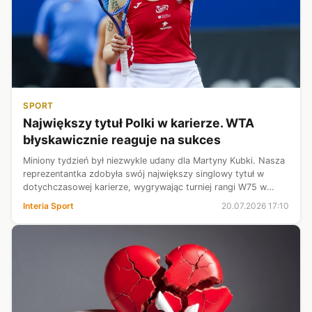
SPORT
Największy tytuł Polki w karierze. WTA
błyskawicznie reaguje na sukces
Miniony tydzień był niezwykle udany dla Martyny Kubki. Nasza
reprezentantka zdobyła swój największy singlowy tytuł w
dotychczasowej karierze, wygrywając turniej rangi W75 w
Vitoria-Gasteiz. Teraz na sukces Polki reaguje WTA, publikując
Interia Sport
20.07.2026 17:10
najnowsze noto...