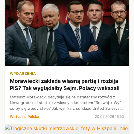
WYDARZENIA
Morawiecki zakłada własną partię i rozbija
PiS? Tak wyglądałby Sejm. Polacy wskazali
Mateusz Morawiecki decyduje się na ostateczny rozwód z
Nowogrodzką i startuje z własnym komitetem "Rozwój + Wy" -
co by się wtedy stało? Jak wynika z sondażu United Surveys
by IBRiS dla Wirtualnej Polski, nowy obóz byłego premiera
Wirtualna Polska
20.07.2026 16:50
mógłby liczyć na wy...