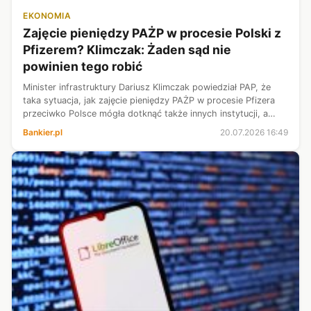
EKONOMIA
Zajęcie pieniędzy PAŻP w procesie Polski z
Pfizerem? Klimczak: Żaden sąd nie
powinien tego robić
Minister infrastruktury Dariusz Klimczak powiedział PAP, że
taka sytuacja, jak zajęcie pieniędzy PAŻP w procesie Pfizera
przeciwko Polsce mógła dotknąć także innych instytucji, a
żaden sąd nie powinien zajmować środków, które służą
Bankier.pl
20.07.2026 16:49
bezpieczeństwu lot...