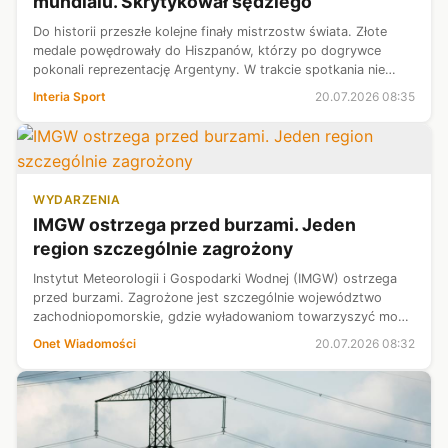
mundialu. Skrytykował sędziego
Do historii przeszłe kolejne finały mistrzostw świata. Złote
medale powędrowały do Hiszpanów, którzy po dogrywce
pokonali reprezentację Argentyny. W trakcie spotkania nie
brakowało emocji związanych z pracą arbitra Slavko Vincicia.
Interia Sport
20.07.2026 08:35
Słoweniec nie ustr...
WYDARZENIA
IMGW ostrzega przed burzami. Jeden
region szczególnie zagrożony
Instytut Meteorologii i Gospodarki Wodnej (IMGW) ostrzega
przed burzami. Zagrożone jest szczególnie województwo
zachodniopomorskie, gdzie wyładowaniom towarzyszyć może
ulewny deszcz, grad i silny wiatr osiągający 70 km na godz.
Onet Wiadomości
20.07.2026 08:32