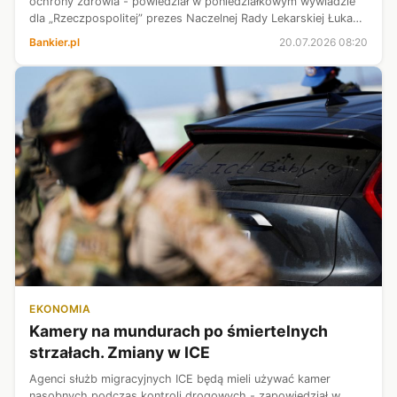
ochrony zdrowia - powiedział w poniedziałkowym wywiadzie
dla „Rzeczpospolitej” prezes Naczelnej Rady Lekarskiej Łukasz
Jankowski. Dodał jednak, że środowisko oczekuje, iż reformy
Bankier.pl
20.07.2026 08:20
będą korzystne dl...
EKONOMIA
Kamery na mundurach po śmiertelnych
strzałach. Zmiany w ICE
Agenci służb migracyjnych ICE będą mieli używać kamer
nasobnych podczas kontroli drogowych - zapowiedział w