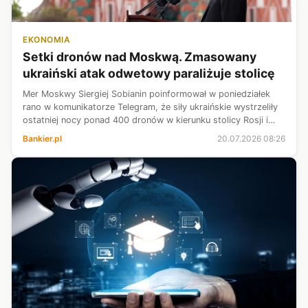
EKONOMIA
Setki dronów nad Moskwą. Zmasowany
ukraiński atak odwetowy paraliżuje stolicę
Mer Moskwy Siergiej Sobianin poinformował w poniedziałek
rano w komunikatorze Telegram, że siły ukraińskie wystrzeliły
ostatniej nocy ponad 400 dronów w kierunku stolicy Rosji i
obwodu moskiewskiego. Według Sobianina większość
Bankier.pl
20.07.2026 08:26
bezzałogowców została z...