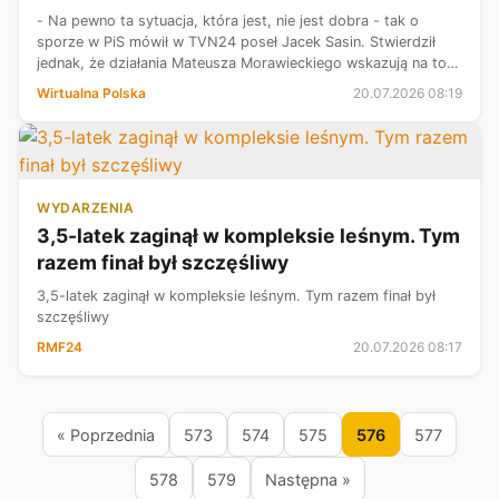
- Na pewno ta sytuacja, która jest, nie jest dobra - tak o
sporze w PiS mówił w TVN24 poseł Jacek Sasin. Stwierdził
jednak, że działania Mateusza Morawieckiego wskazują na to,
że chce budować własną partię. - Ja myślę, że to jest
Wirtualna Polska
20.07.2026 08:19
oczywiste dla każdeg...
WYDARZENIA
3,5-latek zaginął w kompleksie leśnym. Tym
razem finał był szczęśliwy
3,5-latek zaginął w kompleksie leśnym. Tym razem finał był
szczęśliwy
RMF24
20.07.2026 08:17
« Poprzednia
573
574
575
576
577
578
579
Następna »