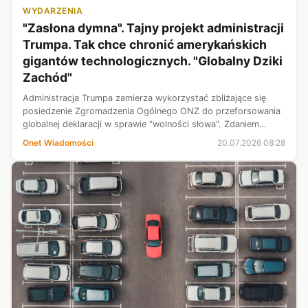
WYDARZENIA
"Zasłona dymna". Tajny projekt administracji
Trumpa. Tak chce chronić amerykańskich
gigantów technologicznych. "Globalny Dziki
Zachód"
Administracja Trumpa zamierza wykorzystać zbliżające się
posiedzenie Zgromadzenia Ogólnego ONZ do przeforsowania
globalnej deklaracji w sprawie "wolności słowa". Zdaniem
europejskich prawodawców to nic innego jak atak na unijne
Onet Wiadomości
20.07.2026 08:28
regulacje i próba ochr...