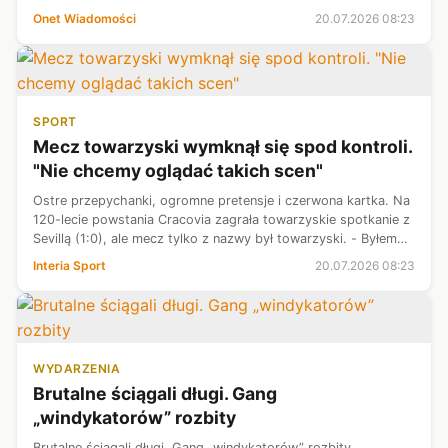
szczególnie trudna w centralnej części kraju. Ogień
Onet Wiadomości
20.07.2026 08:23
rozprzestrzenia się w szy...
SPORT
Mecz towarzyski wymknął się spod kontroli.
"Nie chcemy oglądać takich scen"
Ostre przepychanki, ogromne pretensje i czerwona kartka. Na
120-lecie powstania Cracovia zagrała towarzyskie spotkanie z
Sevillą (1:0), ale mecz tylko z nazwy był towarzyski. - Byłem
zaskoczony tymi emocjami. Nie chcemy oglądać takich scen -
Interia Sport
20.07.2026 08:23
podkreśl...
WYDARZENIA
Brutalne ściągali długi. Gang
„windykatorów” rozbity
Brutalne ściągali długi. Gang „windykatorów” rozbity