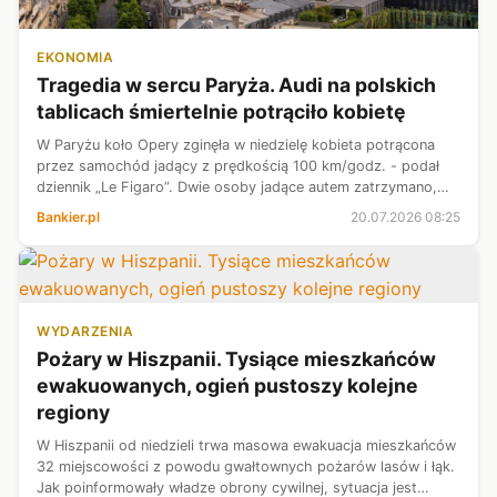
EKONOMIA
Tragedia w sercu Paryża. Audi na polskich
tablicach śmiertelnie potrąciło kobietę
W Paryżu koło Opery zginęła w niedzielę kobieta potrącona
przez samochód jadący z prędkością 100 km/godz. - podał
dziennik „Le Figaro”. Dwie osoby jadące autem zatrzymano,
jedna zbiegła. Dzienniki „Le Figaro” i „Le Parisien” podały, że
Bankier.pl
20.07.2026 08:25
auto było zare...
WYDARZENIA
Pożary w Hiszpanii. Tysiące mieszkańców
ewakuowanych, ogień pustoszy kolejne
regiony
W Hiszpanii od niedzieli trwa masowa ewakuacja mieszkańców
32 miejscowości z powodu gwałtownych pożarów lasów i łąk.
Jak poinformowały władze obrony cywilnej, sytuacja jest