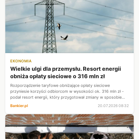
EKONOMIA
Wielkie ulgi dla przemysłu. Resort energii
obniża opłaty sieciowe o 316 mln zł
Rozporządzenie taryfowe obniżające opłaty sieciowe
przyniesie korzyści odbiorcom w wysokości ok. 316 mln zł -
podał resort energii, który przygotował zmiany w sposobie
kształtowania i kalkulacji taryf oraz sposobu rozliczeń w
Bankier.pl
20.07.2026 08:32
obrocie energią elektryc...