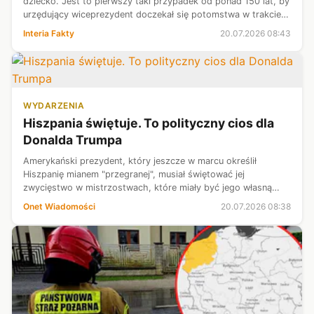
dziecko. Jest to pierwszy taki przypadek od ponad 150 lat, by
urzędujący wiceprezydent doczekał się potomstwa w trakcie
sprawowania swojego urzędu.
Interia Fakty
20.07.2026 08:43
WYDARZENIA
Hiszpania świętuje. To polityczny cios dla
Donalda Trumpa
Amerykański prezydent, który jeszcze w marcu określił
Hiszpanię mianem "przegranej", musiał świętować jej
zwycięstwo w mistrzostwach, które miały być jego własną
wizytówką.
Onet Wiadomości
20.07.2026 08:38