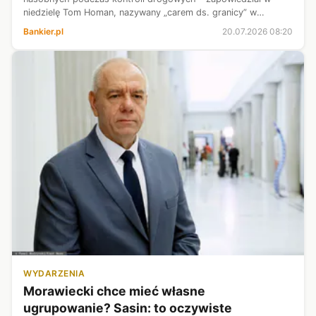
niedzielę Tom Homan, nazywany „carem ds. granicy” w
administracji prezydenta USA Donalda Trumpa. W ostatnim
Bankier.pl
20.07.2026 08:20
czasie funkcjonariusze ICE zastrze...
WYDARZENIA
Morawiecki chce mieć własne
ugrupowanie? Sasin: to oczywiste