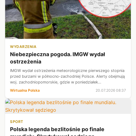
WYDARZENIA
Niebezpieczna pogoda. IMGW wydał
ostrzeżenia
IMGW wydał ostrzeżenia meteorologiczne pierwszego stopnia
przed burzami w północno-zachodniej Polsce. Alerty obejmują
woj. zachodniopomorskie, gdzie w poniedziałek
prognozowane są ulewne opady i silniejsze porywy wiatru.
Wirtualna Polska
20.07.2026 08:37
SPORT
Polska legenda bezlitośnie po finale