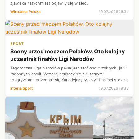
zjawiska natychmiast pojawiły się w sieci.
Wirtualna Polska
19.07.2026 19:34
SPORT
Sceny przed meczem Polaków. Oto kolejny
uczestnik finałów Ligi Narodów
Tegoroczna Liga Narodów pełna jest zarówno przykrych, jak i
radosnych chwil. Wczoraj sensacyjnie z elitarnymi
rozgrywkami pożegnali się Kanadyjczycy, czyli finaliści sprzed
dwóch lat. Dzisiaj natomiast ogromne powody do radości mieli
Interia Sport
19.07.2026 19:33
Turcy. Ekipa zna...