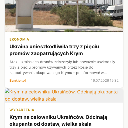
EKONOMIA
Ukraina unieszkodliwiła trzy z pięciu
promów zaopatrujących Krym
Ataki ukraińskich dronów zniszczyły lub poważnie uszkodziły
trzy z pięciu promów używanych przez Rosję do
zaopatrywania okupowanego Krymu – poinformował w
niedzielę na Facebooku dowódca Sił Systemów
Bankier.pl
19.07.2026 19:32
Bezzałogowych (SBS) Ukrainy płk Robert „Madiar” Bro...
WYDARZENIA
Krym na celowniku Ukraińców. Odcinają
okupanta od dostaw, wielka skala