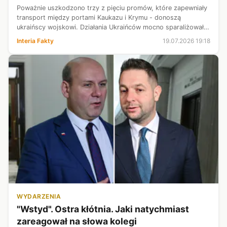
Poważnie uszkodzono trzy z pięciu promów, które zapewniały
transport między portami Kaukazu i Krymu - donoszą
ukraińscy wojskowi. Działania Ukraińców mocno sparaliżowały
logistykę Rosjan. Możliwość transportu spadła o 75 proc. -
Interia Fakty
19.07.2026 19:18
opisuje armia.
WYDARZENIA
"Wstyd". Ostra kłótnia. Jaki natychmiast
zareagował na słowa kolegi