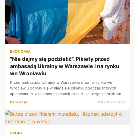
EKONOMIA
"Nie dajmy się podzielić". Pikiety przed
ambasadą Ukrainy w Warszawie i na rynku
we Wrocławiu
Przed ambasadą Ukrainy w Warszawie oraz na rynku we
Wrocławiu odbyły się w niedziele pikiety, podczas których
apelowano o wzajemny szacunek oraz o nie uleganie próbom
skłócenia narodów. „Nie dajmy się podzielić” - skandowali
Bankier.pl
19.07.2026 19:53
manifestanci w Warszawie.
SPORT