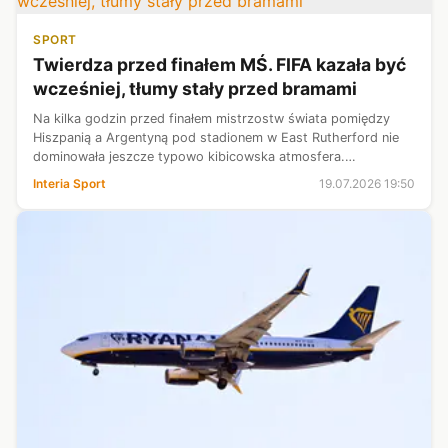
SPORT
Twierdza przed finałem MŚ. FIFA kazała być
wcześniej, tłumy stały przed bramami
Na kilka godzin przed finałem mistrzostw świata pomiędzy
Hiszpanią a Argentyną pod stadionem w East Rutherford nie
dominowała jeszcze typowo kibicowska atmosfera.
Najbardziej rzucają się w oczy gigantyczne tłumy ludzi
Interia Sport
19.07.2026 19:50
pracujących przy spotkaniu: wolo...