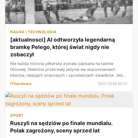
NAUKA I TECHNOLOGIA
[aktualnosci] AI odtworzyła legendarną
bramkę Pelego, której świat nigdy nie
zobaczył
Nie każda historia piłkarska została zapisana na taśmie
filmowej. Niektóre przetrwały jedynie we wspomnieniach
kibiców, relacjach prasowych i opowieściach świadków. Jedna
z nich od ponad sześciu dekad rozpala wyobraźnię fanów
ITHardware
19.07.2026 20:07
futbolu na całym świecie...
SPORT
Ruszyli na sędziów po finale mundialu.
Polak zagrożony, sceny sprzed lat