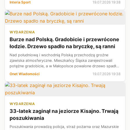
Interia Sport
19.07.2026 19:38
tygodnie skończy dopi...
WYDARZENIA
Burze nad Polską. Gradobicie i przewrócone
łodzie. Drzewo spadło na bryczkę, są ranni
Nad południową i wschodnią Polską przechodzą groźne
zjawiska atmosferyczne. Mieszkańcy Śląska zarejestrowali
potężne gradobicie, a w Małopolsce powalone drzewo spadło
na bryczkę, raniąc pięć osób.
Onet Wiadomości
19.07.2026 19:38
WYDARZENIA
33-latek zaginął na jeziorze Kisajno. Trwają
poszukiwania
Poszukiwania prowadzą policja, straż pożarna oraz Mazurskie