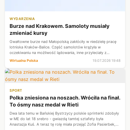
WYDARZENIA
Burze nad Krakowem. Samoloty musiały
zmieniać kursy
Gwałtowne burze nad Małopolską zakłóciły w niedzielę pracę
lotniska Kraków-Balice. Część samolotów krążyła w
oczekiwaniu na możliwość lądowania, inne przyleciały z
opóźnieniem, a dwa rejsy skierowano na lotniska zapasowe.
Wirtualna Polska
19.07.2026 19:48
SPORT
Polka zniesiona na noszach. Wróciła na finał.
To ósmy nasz medal w Rieti
Dwa lata temu w Bańskiej Bystrzycy polskie sprinterki zdobyły
w ME do lat 18 srebro - gwiazdą tamtej sztafety była
Anastazja Kuś. A teraz tę rolę miała przejąć Zofia Pasierbek,
podopieczna trenera Aleksandra Matusińskiego za dwa