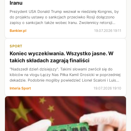
Iranu
Prezydent USA Donald Trump wezwał w niedzielę Kongres, by
do projektu ustawy o sankcjach przeciwko Rosji dołączono
zapisy o sankcjach także wobec Iranu. Zwolennicy retorsji
obawiają się, że prezydent może wycofać swoje poparcie dla
Bankier.pl
19.07.2026 19:11
ustawy autorstwa z...
SPORT
Koniec wyczekiwania. Wszystko jasne. W
takich składach zagrają finaliści
"Nadszedł dzień dzisiejszy". Takimi słowami zwrócił się do
kibiców na vlogu Łączy Nas Piłka Kamil Grosicki w poprzedniej
dekadzie. Podobnie mogliby powiedzieć Lionel Scaloni i Luis
de la Fuente. Obaj stanęli bowiem przed wyzwaniem złożenia
Interia Sport
19.07.2026 19:10
"jedenaste...