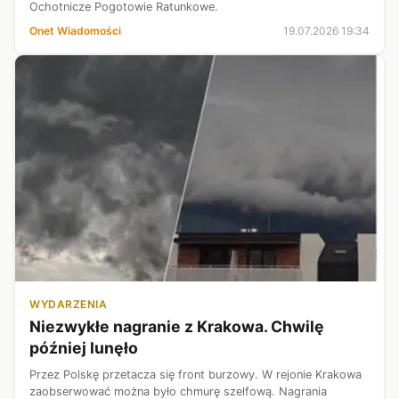
Ochotnicze Pogotowie Ratunkowe.
Onet Wiadomości
19.07.2026 19:34
WYDARZENIA
Niezwykłe nagranie z Krakowa. Chwilę
później lunęło
Przez Polskę przetacza się front burzowy. W rejonie Krakowa
zaobserwować można było chmurę szelfową. Nagrania