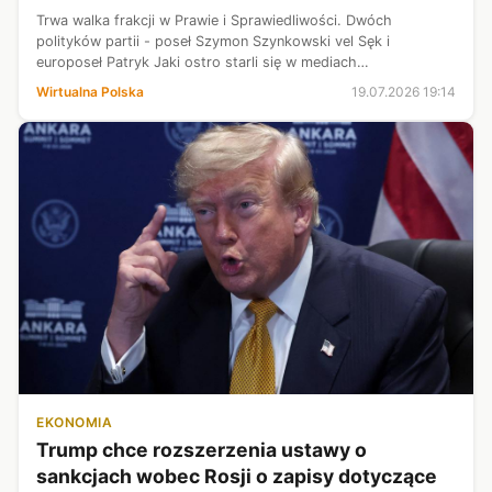
Trwa walka frakcji w Prawie i Sprawiedliwości. Dwóch
polityków partii - poseł Szymon Szynkowski vel Sęk i
europoseł Patryk Jaki ostro starli się w mediach
społecznościowych, żądając od siebie nawzajem przeprosin.
Wirtualna Polska
19.07.2026 19:14
Żaden z nich ani myślał jednak, by si...
EKONOMIA
Trump chce rozszerzenia ustawy o
sankcjach wobec Rosji o zapisy dotyczące