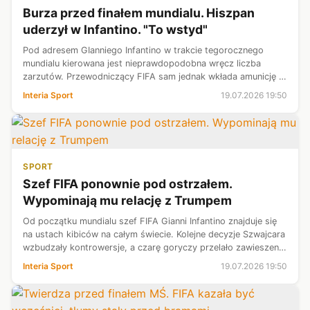
Burza przed finałem mundialu. Hiszpan
uderzył w Infantino. "To wstyd"
Pod adresem GIanniego Infantino w trakcie tegorocznego
mundialu kierowana jest nieprawdopodobna wręcz liczba
zarzutów. Przewodniczący FIFA sam jednak wkłada amunicję w
ręce swoich oponentów. Na mistrzostwach świata doszło do
Interia Sport
19.07.2026 19:50
wielu skandali, a kolejny...
SPORT
Szef FIFA ponownie pod ostrzałem.
Wypominają mu relację z Trumpem
Od początku mundialu szef FIFA Gianni Infantino znajduje się
na ustach kibiców na całym świecie. Kolejne decyzje Szwajcara
wzbudzały kontrowersje, a czarę goryczy przelało zawieszenie
kary dla ukaranego czerwoną kartką Folarina Baloguna, co
Interia Sport
19.07.2026 19:50
nastąpiło...