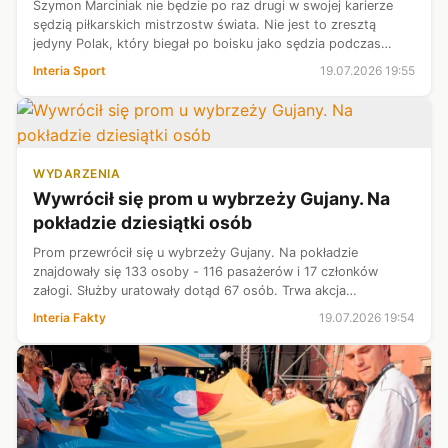
Szymon Marciniak nie będzie po raz drugi w swojej karierze
sędzią piłkarskich mistrzostw świata. Nie jest to zresztą
jedyny Polak, który biegał po boisku jako sędzia podczas
najważniejszej imprezy czterolecia. Choćby w 1990 roku
Interia Sport
19.07.2026 19:55
funkcję liniowego peł...
WYDARZENIA
Wywrócił się prom u wybrzeży Gujany. Na
pokładzie dziesiątki osób
Prom przewrócił się u wybrzeży Gujany. Na pokładzie
znajdowały się 133 osoby - 116 pasażerów i 17 członków
załogi. Służby uratowały dotąd 67 osób. Trwa akcja
poszukiwawczo-ratunkowa.
Interia Fakty
19.07.2026 19:54