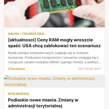
NAUKA I TECHNOLOGIA
[aktualnosci] Ceny RAM mogły wreszcie
spaść. USA chcą zablokować ten scenariusz
Rynek pamięci komputerowych znajduje się w trudnym
momencie. Producenci komputerów i serwerów zmagają się z
rosnącymi cenami modułów DRAM i pamięci NAND, a analitycy
nie spodziewają się szybkiej poprawy sytuacji. W czasie, gdy
ITHardware
19.07.2026 19:07
wielu producentów elekt...
WYDARZENIA
Podlaskie nowe miasta. Zmiany w
administracji terytorialnej