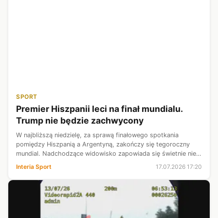
SPORT
Premier Hiszpanii leci na finał mundialu.
Trump nie będzie zachwycony
W najbliższą niedzielę, za sprawą finałowego spotkania
pomiędzy Hiszpanią a Argentyną, zakończy się tegoroczny
mundial. Nadchodzące widowisko zapowiada się świetnie nie
tylko pod kątem sportowym. Nowy Jork odwiedzi mnóstwo
Interia Sport
17.07.2026 17:20
gwiazd oraz znanych na cały...