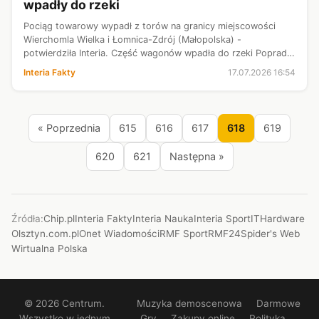
wpadły do rzeki
Pociąg towarowy wypadł z torów na granicy miejscowości
Wierchomla Wielka i Łomnica-Zdrój (Małopolska) -
potwierdziła Interia. Część wagonów wpadła do rzeki Poprad.
Na miejscu działają służby techniczne.
Interia Fakty
17.07.2026 16:54
« Poprzednia
615
616
617
618
619
620
621
Następna »
Źródła:
Chip.pl
Interia Fakty
Interia Nauka
Interia Sport
ITHardware
Olsztyn.com.pl
Onet Wiadomości
RMF Sport
RMF24
Spider's Web
Wirtualna Polska
© 2026 Centrum.
Muzyka demoscenowa
Darmowe
Wszystko w jednym
Gry
Zakupy online
Polityka