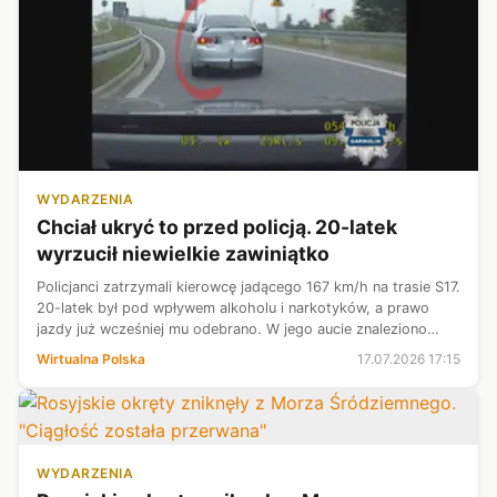
WYDARZENIA
Chciał ukryć to przed policją. 20-latek
wyrzucił niewielkie zawiniątko
Policjanci zatrzymali kierowcę jadącego 167 km/h na trasie S17.
20-latek był pod wpływem alkoholu i narkotyków, a prawo
jazdy już wcześniej mu odebrano. W jego aucie znaleziono
marihuanę, mefedron i wagę elektroniczną.
Wirtualna Polska
17.07.2026 17:15
WYDARZENIA