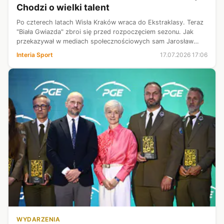
Chodzi o wielki talent
Po czterech latach Wisła Kraków wraca do Ekstraklasy. Teraz
"Biała Gwiazda" zbroi się przed rozpoczęciem sezonu. Jak
przekazywał w mediach społecznościowych sam Jarosław
Królewski, do drużyny trafić ma Oumar Conte, 19-letni
Interia Sport
17.07.2026 17:06
skrzydłowy z Gwinei. Porta...
WYDARZENIA