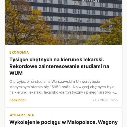
EKONOMIA
Tysiące chętnych na kierunek lekarski.
Rekordowe zainteresowanie studiami na
WUM
O przyjęcie na studia na Warszawskim Uniwersytecie
Medycznym starało się 15950 osób. Najwięcej chętnych było
na kierunki lekarski, lekarsko-dentystyczny i pielęgniarstwo -
poinformowała w piątek uczelnia.
Bankier.pl
17.07.2026 16:55
WYDARZENIA
Wykolejenie pociągu w Małopolsce. Wagony