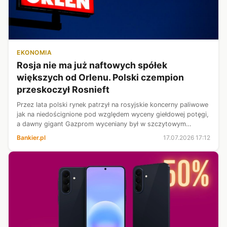
EKONOMIA
Rosja nie ma już naftowych spółek
większych od Orlenu. Polski czempion
przeskoczył Rosnieft
Przez lata polski rynek patrzył na rosyjskie koncerny paliwowe
jak na niedoścignione pod względem wyceny giełdowej potęgi,
a dawny gigant Gazprom wyceniany był w szczytowym
momencie nawet na astronomiczne 200 miliardów dolarów. W
Bankier.pl
17.07.2026 17:12
2026 r. ta hierarchi...