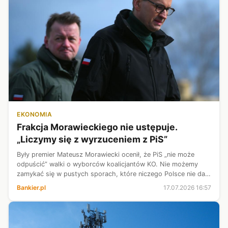
EKONOMIA
Frakcja Morawieckiego nie ustępuje.
„Liczymy się z wyrzuceniem z PiS”
Były premier Mateusz Morawiecki ocenił, że PiS „nie może
odpuścić” walki o wyborców koalicjantów KO. Nie możemy
zamykać się w pustych sporach, które niczego Polsce nie dają
- dodał. Według Mariusza Błaszczaka, PiS powinno budować
Bankier.pl
17.07.2026 16:57
zwycięstwo wokół dor...