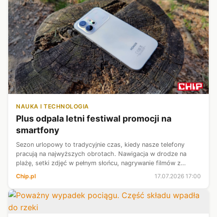
NAUKA I TECHNOLOGIA
Plus odpala letni festiwal promocji na
smartfony
Sezon urlopowy to tradycyjnie czas, kiedy nasze telefony
pracują na najwyższych obrotach. Nawigacja w drodze na
plażę, setki zdjęć w pełnym słońcu, nagrywanie filmów z
koncertów i ciągłe szukanie zasięgu potrafią wykończyć nawet
Chip.pl
17.07.2026 17:00
najlepszy sprzęt. Jeś...