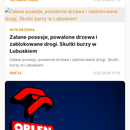
inicjatywy na rzecz zachowania...
WYDARZENIA
Zalane posesje, powalone drzewa i
zablokowane drogi. Skutki burzy w
Lubuskiem
Zalane posesje, powalone drzewa i zablokowane drogi. Skutki
burzy w Lubuskiem
RMF24
17.07.2026 17:13