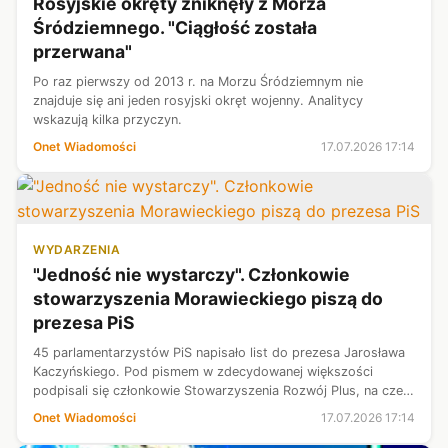
Rosyjskie okręty zniknęły z Morza
Śródziemnego. "Ciągłość została
przerwana"
Po raz pierwszy od 2013 r. na Morzu Śródziemnym nie
znajduje się ani jeden rosyjski okręt wojenny. Analitycy
wskazują kilka przyczyn.
Onet Wiadomości
17.07.2026 17:14
WYDARZENIA
"Jedność nie wystarczy". Członkowie
stowarzyszenia Morawieckiego piszą do
prezesa PiS
45 parlamentarzystów PiS napisało list do prezesa Jarosława
Kaczyńskiego. Pod pismem w zdecydowanej większości
podpisali się członkowie Stowarzyszenia Rozwój Plus, na czele
z byłym premierem Mateuszem Morawieckim.
Onet Wiadomości
17.07.2026 17:14