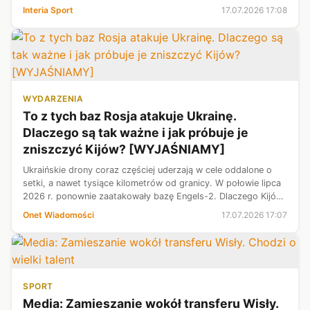
siebie staną reprezentacje Hiszpanii oraz Argentyny. Spotkanie
Interia Sport
17.07.2026 17:08
to ogl...
WYDARZENIA
To z tych baz Rosja atakuje Ukrainę.
Dlaczego są tak ważne i jak próbuje je
zniszczyć Kijów? [WYJAŚNIAMY]
Ukraińskie drony coraz częściej uderzają w cele oddalone o
setki, a nawet tysiące kilometrów od granicy. W połowie lipca
2026 r. ponownie zaatakowały bazę Engels-2. Dlaczego Kijów
koncentruje się właśnie na takich obiektach? Jak wygląda sieć
Onet Wiadomości
17.07.2026 17:07
rosyjski...
SPORT
Media: Zamieszanie wokół transferu Wisły.