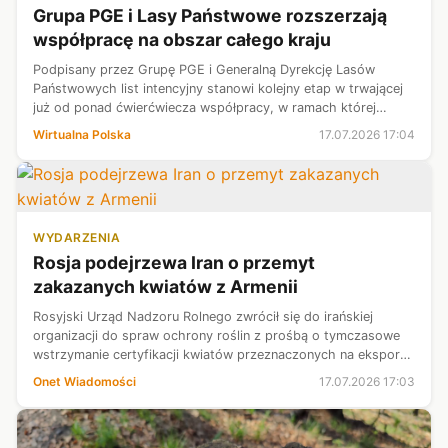
Grupa PGE i Lasy Państwowe rozszerzają
współpracę na obszar całego kraju
Podpisany przez Grupę PGE i Generalną Dyrekcję Lasów
Państwowych list intencyjny stanowi kolejny etap w trwającej
już od ponad ćwierćwiecza współpracy, w ramach której
największy dostawca energii w Polsce angażuje się m.in. we
Wirtualna Polska
17.07.2026 17:04
wsparcie finansowe park...
WYDARZENIA
Rosja podejrzewa Iran o przemyt
zakazanych kwiatów z Armenii
Rosyjski Urząd Nadzoru Rolnego zwrócił się do irańskiej
organizacji do spraw ochrony roślin z prośbą o tymczasowe
wstrzymanie certyfikacji kwiatów przeznaczonych na eksport
do Rosji, informuje "RIA Novosti". Urząd uzasadnił to
Onet Wiadomości
17.07.2026 17:03
gwałtownym wzrostem dos...