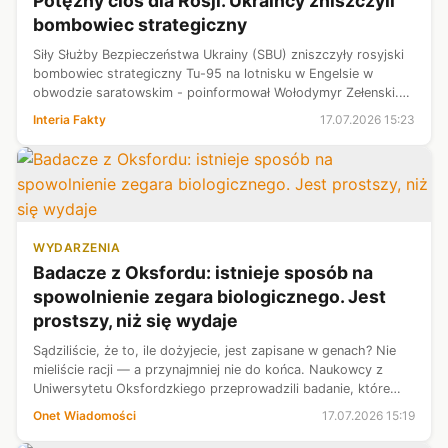
Potężny cios dla Rosji. Ukraińcy zniszczyli
bombowiec strategiczny
Siły Służby Bezpieczeństwa Ukrainy (SBU) zniszczyły rosyjski
bombowiec strategiczny Tu-95 na lotnisku w Engelsie w
obwodzie saratowskim - poinformował Wołodymyr Zełenski.
Według władz w Kijowie maszyna była wykorzystywana do
Interia Fakty
17.07.2026 15:23
przeprowadzania ataków ra...
WYDARZENIA
Badacze z Oksfordu: istnieje sposób na
spowolnienie zegara biologicznego. Jest
prostszy, niż się wydaje
Sądziliście, że to, ile dożyjecie, jest zapisane w genach? Nie
mieliście racji — a przynajmniej nie do końca. Naukowcy z
Uniwersytetu Oksfordzkiego przeprowadzili badanie, które
wykazało jednoznacznie: na wiek biologiczny można wpłynąć i
Onet Wiadomości
17.07.2026 15:19
cofnąć go o ...