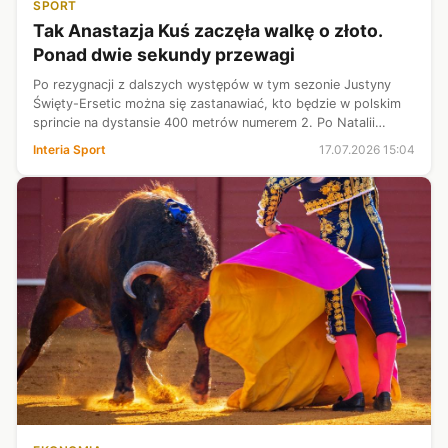
SPORT
Tak Anastazja Kuś zaczęła walkę o złoto.
Ponad dwie sekundy przewagi
Po rezygnacji z dalszych występów w tym sezonie Justyny
Święty-Ersetic można się zastanawiać, kto będzie w polskim
sprincie na dystansie 400 metrów numerem 2. Po Natalii
Bukowieckiej, bo pozycja medalistki z Paryża jest
Interia Sport
17.07.2026 15:04
niezagrożona. I wszystko wskaz...