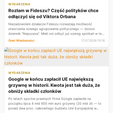
WYDARZENIA
Rozłam w Fideszu? Część polityków chce
odłączyć się od Viktora Orbana
Niezadowoleni działacze Fideszu rozważają możliwość
utworzenia nowego ugrupowania politycznego — donosi
dziennik "Nepszava". Mieli oni odbyć już szereg spotkań w tej
sprawie. Viktor Orban do tej pory nie zabrał głosu w tej
Onet Wiadomości
17.07.2026 15:16
sprawie.
WYDARZENIA
Google w końcu zapłacił UE największą
grzywnę w historii. Kwota jest tak duża, że
obniży składki członków
Po latach sporów prawnych firma Google zapłaciła na
początku lipca 4 mld 600 mln euro grzywny (20 mld zł) — to
ponad dwa proc. całkowitego budżetu Unii Europejskiej w