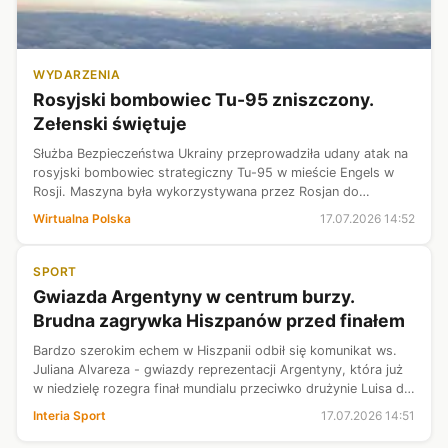
WYDARZENIA
Rosyjski bombowiec Tu-95 zniszczony.
Zełenski świętuje
Służba Bezpieczeństwa Ukrainy przeprowadziła udany atak na
rosyjski bombowiec strategiczny Tu-95 w mieście Engels w
Rosji. Maszyna była wykorzystywana przez Rosjan do
przeprowadzania ataków rakietowych przeciwko Ukrainie.
Wirtualna Polska
17.07.2026 14:52
"Jestem wdzięczny naszym żoł...
SPORT
Gwiazda Argentyny w centrum burzy.
Brudna zagrywka Hiszpanów przed finałem
Bardzo szerokim echem w Hiszpanii odbił się komunikat ws.
Juliana Alvareza - gwiazdy reprezentacji Argentyny, która już
w niedzielę rozegra finał mundialu przeciwko drużynie Luisa de
la Fuente. Prezes aktualnego klubu Alvareza zapowiedział, że
Interia Sport
17.07.2026 14:51
piłkar...