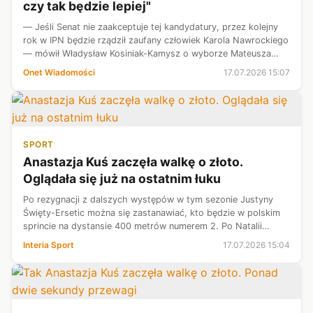
czy tak będzie lepiej"
— Jeśli Senat nie zaakceptuje tej kandydatury, przez kolejny
rok w IPN będzie rządził zaufany człowiek Karola Nawrockiego
— mówił Władysław Kosiniak-Kamysz o wyborze Mateusza
Szpytmy na prezesa IPN.
Onet Wiadomości
17.07.2026 15:07
SPORT
Anastazja Kuś zaczęła walkę o złoto.
Oglądała się już na ostatnim łuku
Po rezygnacji z dalszych występów w tym sezonie Justyny
Święty-Ersetic można się zastanawiać, kto będzie w polskim
sprincie na dystansie 400 metrów numerem 2. Po Natalii
Bukowieckiej, bo pozycja medalistki z Paryża jest
Interia Sport
17.07.2026 15:04
niezagrożona. I wszystko wskaz...