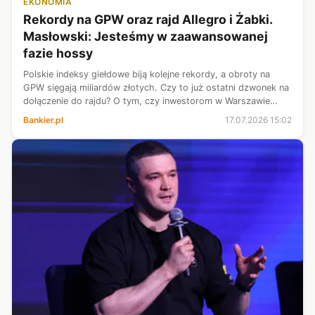
EKONOMIA
Rekordy na GPW oraz rajd Allegro i Żabki.
Masłowski: Jesteśmy w zaawansowanej
fazie hossy
Polskie indeksy giełdowe biją kolejne rekordy, a obroty na
GPW sięgają miliardów złotych. Czy to już ostatni dzwonek na
dołączenie do rajdu? O tym, czy inwestorom w Warszawie
zagraża potencjalne pęknięcie bańki AI i konflikt na Bliskim
Bankier.pl
17.07.2026 15:02
Wschodzie, dla...