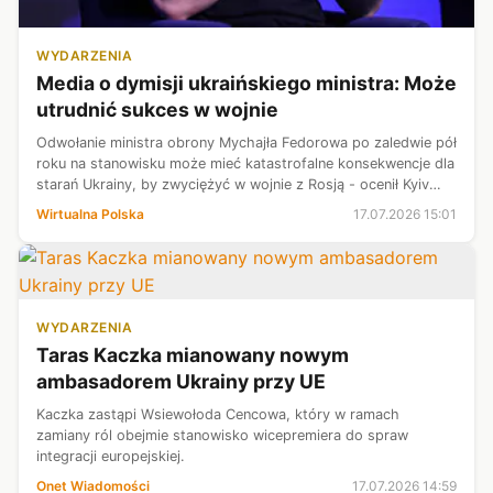
WYDARZENIA
Media o dymisji ukraińskiego ministra: Może
utrudnić sukces w wojnie
Odwołanie ministra obrony Mychajła Fedorowa po zaledwie pół
roku na stanowisku może mieć katastrofalne konsekwencje dla
starań Ukrainy, by zwyciężyć w wojnie z Rosją - ocenił Kyiv
Independent. Według portalu Wołodymyr Zełenski skierował tą
Wirtualna Polska
17.07.2026 15:01
decyzją kr...
WYDARZENIA
Taras Kaczka mianowany nowym
ambasadorem Ukrainy przy UE
Kaczka zastąpi Wsiewołoda Cencowa, który w ramach
zamiany ról obejmie stanowisko wicepremiera do spraw
integracji europejskiej.
Onet Wiadomości
17.07.2026 14:59