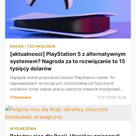
NAUKA I TECHNOLOGIA
[aktualnosci] PlayStation 5 z alternatywnym
systemem? Nagroda za to rozwiązanie to 15
tysięcy dolarów
Napięcie wokół przyszłości konsol PlayStation rośnie. Po
zapowiedziach dotyczących odchodzenia od fizycznych
nośników coraz więcej graczy zaczyna otwarcie krytykować
kierunek obrany przez Sony. Teraz do dyskusji dołączył znany
ITHardware
17.07.2026 15:29
youtuber i działacz na ...
WYDARZENIA