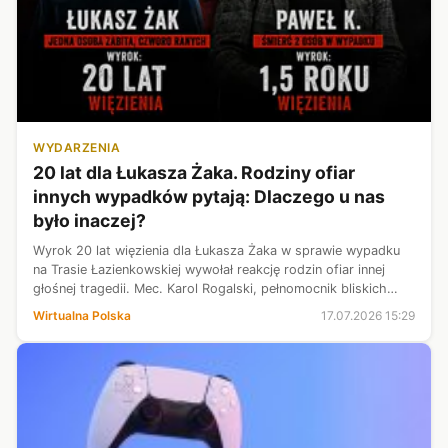
WYDARZENIA
20 lat dla Łukasza Żaka. Rodziny ofiar
innych wypadków pytają: Dlaczego u nas
było inaczej?
Wyrok 20 lat więzienia dla Łukasza Żaka w sprawie wypadku
na Trasie Łazienkowskiej wywołał reakcję rodzin ofiar innej
głośnej tragedii. Mec. Karol Rogalski, pełnomocnik bliskich
ofiar wypadku spowodowanego przez Pawła K., po ogłoszeniu
Wirtualna Polska
17.07.2026 15:29
wyroku usłysza...