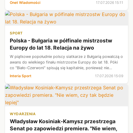
2026 r. Komisja Europejska planuje przeznaczyć te pieniądze
Onet Wiadomości
17.07.2026 15:11
na budżet centralny Uni...
SPORT
Polska - Bułgaria w półfinale mistrzostw
Europy do lat 18. Relacja na żywo
W piątkowe popołudnie polscy siatkarze z Bułgarią powalczą o
awans do wielkiego finału mistrzostw Europy do lat 18. Póki
co "Biało-Czerwoni" spisują się kapitalnie, ponieważ nie
przegrali choćby jednego meczu. Kibice mają nadzieję, że
Interia Sport
17.07.2026 15:09
sytuacja nie ul...
WYDARZENIA
Władysław Kosiniak-Kamysz przestrzega
Senat po zapowiedzi premiera. "Nie wiem,