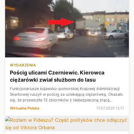
WYDARZENIA
Pościg ulicami Czerniewic. Kierowca
ciężarówki zwiał służbom do lasu
Funkcjonariusze kujawsko-pomorskiej Krajowej Administracji
Skarbowej ruszyli w pościg za uciekającą ciężarówką. Okazało
się, że przewoziła 12 zbiorników z niebezpieczną żrącą
substancją. Kierowca uciekł do lasu.
Wirtualna Polska
17.07.2026 15:17