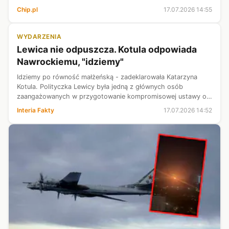
kolejnego materiału lub paliwa. Znacznie trudniejsze okaże się
Chip.pl
17.07.2026 14:55
nauczenie przemysłu, ...
WYDARZENIA
Lewica nie odpuszcza. Kotula odpowiada
Nawrockiemu, "idziemy"
Idziemy po równość małżeńską - zadeklarowała Katarzyna
Kotula. Polityczka Lewicy była jedną z głównych osób
zaangażowanych w przygotowanie kompromisowej ustawy o
statusie osoby najbliższej. Prawo to zostało zawetowane
Interia Fakty
17.07.2026 14:52
przez prezydenta Karola Nawrocki...