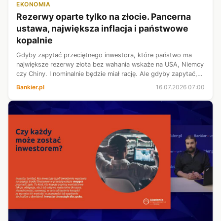
EKONOMIA
Rezerwy oparte tylko na złocie. Pancerna
ustawa, największa inflacja i państwowe
kopalnie
Gdyby zapytać przeciętnego inwestora, które państwo ma
największe rezerwy złota bez wahania wskaże na USA, Niemcy
czy Chiny. I nominalnie będzie miał rację. Ale gdyby zapytać,
gdzie złoto stanowi największy udział rezerw? Analiza danych
Bankier.pl
16.07.2026 07:00
Światowej Rad...