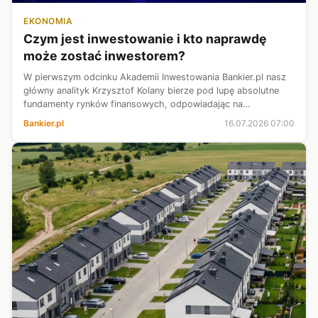
EKONOMIA
Czym jest inwestowanie i kto naprawdę
może zostać inwestorem?
W pierwszym odcinku Akademii Inwestowania Bankier.pl nasz
główny analityk Krzysztof Kolany bierze pod lupę absolutne
fundamenty rynków finansowych, odpowiadając na
podstawowe pytania: czym jest inwestowanie, po co to
Bankier.pl
16.07.2026 07:00
robimy i kim tak naprawdę jest in...