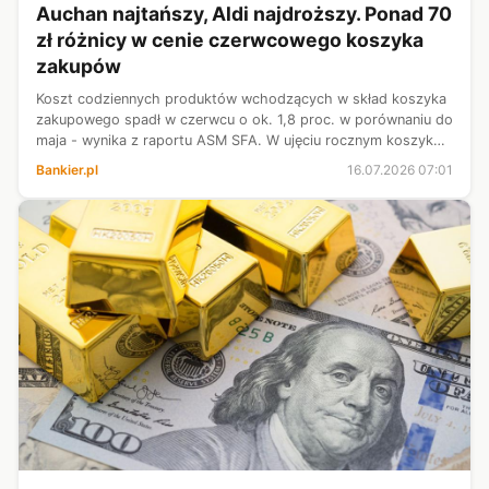
Auchan najtańszy, Aldi najdroższy. Ponad 70
zł różnicy w cenie czerwcowego koszyka
zakupów
Koszt codziennych produktów wchodzących w skład koszyka
zakupowego spadł w czerwcu o ok. 1,8 proc. w porównaniu do
maja - wynika z raportu ASM SFA. W ujęciu rocznym koszyk
zakupowy pozostaje jednak droższy – jego wartość wzrosła w
Bankier.pl
16.07.2026 07:01
tym czasie o ok. 2,...