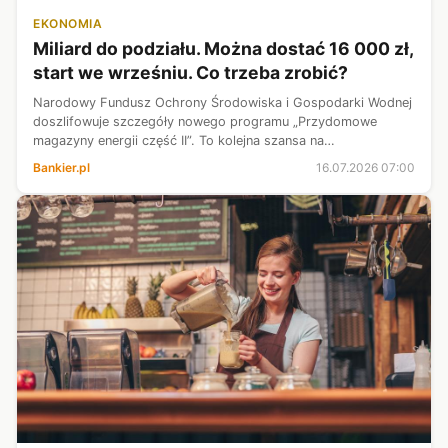
EKONOMIA
Miliard do podziału. Można dostać 16 000 zł,
start we wrześniu. Co trzeba zrobić?
Narodowy Fundusz Ochrony Środowiska i Gospodarki Wodnej
doszlifowuje szczegóły nowego programu „Przydomowe
magazyny energii część II”. To kolejna szansa na
dofinansowanie dla właścicieli domów - będą oni mogli dostać
Bankier.pl
16.07.2026 07:00
nawet 16 000 zł. Nabór ma wystart...