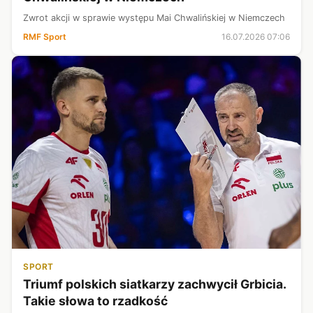
Zwrot akcji w sprawie występu Mai Chwalińskiej w Niemczech
RMF Sport
16.07.2026 07:06
SPORT
Triumf polskich siatkarzy zachwycił Grbicia.
Takie słowa to rzadkość