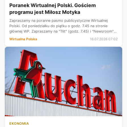
Poranek Wirtualnej Polski. Gościem
programu jest Miłosz Motyka
Zapraszamy na poranne pasmo publicystyczne Wirtualnej
Polski. Od poniedziałku do piątku o godz. 7.45 na stronie
głównej WP. Zapraszamy na "Tłit" (godz. 7.45) i "Newsroom"
(godz. 8.15).
Wirtualna Polska
16.07.2026 07:02
EKONOMIA