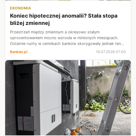
EKONOMIA
Koniec hipotecznej anomalii? Stała stopa
bliżej zmiennej
Przestrzeń między zmiennym a okresowo stałym
oprocentowaniem mocno wzrosła w minionych miesiącach.
Ostatnie ruchy w cennikach banków skorygowały jednak ten
„wyskok”. Jaką cenę trzeba dziś zapłacić za niezmienność
Bankier.pl
16.07.2026 07:00
raty?