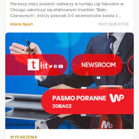
Pierwszy mecz polskich siatkarzy w turnieju Ligi Narodów w
Chicago zakończył się efektownym triumfem "Biało-
Czerwonych", którzy pokonali 3:0 wicemistrzów świata z
Bułgarii. Zadowolenia po spotkaniu nie krył selekcjoner polskiej
Interia Sport
16.07.2026 07:03
kadry Nikola Grbić. "K...
WYDARZENIA