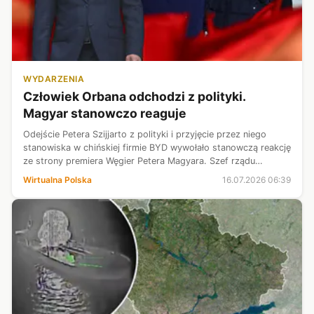
WYDARZENIA
Człowiek Orbana odchodzi z polityki.
Magyar stanowczo reaguje
Odejście Petera Szijjarto z polityki i przyjęcie przez niego
stanowiska w chińskiej firmie BYD wywołało stanowczą reakcję
ze strony premiera Węgier Petera Magyara. Szef rządu
podkreślił, że Fidesz zmierza w kierunku podzielenia losu wielu
Wirtualna Polska
16.07.2026 06:39
partii z la...