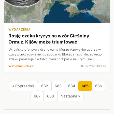
WYDARZENIA
Rosję czeka kryzys na wzór Cieśniny
Ormuz. Kijów może triumfować
Ukraińska ofensywa dronowa na Morzu Azowskim uderza w
czuły punkt rosyjskiej gospodarki. Blokada tego kluczowego
szlaku paraliżuje nie tylko transport paliw na Krym, ale i
eksport rosyjskiego zboża, stanowiący aż 20 proc.
Wirtualna Polska
16.07.2026 06:38
globalnego rynku. Podczas gd...
« Poprzednia
682
683
684
685
686
687
688
Następna »