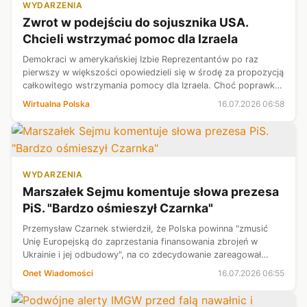
WYDARZENIA
Zwrot w podejściu do sojusznika USA.
Chcieli wstrzymać pomoc dla Izraela
Demokraci w amerykańskiej Izbie Reprezentantów po raz
pierwszy w większości opowiedzieli się w środę za propozycją
całkowitego wstrzymania pomocy dla Izraela. Choć poprawka
przepadła w głosowaniu, ujawniło ono głęboki zwrot w
Wirtualna Polska
16.07.2026 06:58
podejściu partii do wiel...
WYDARZENIA
Marszałek Sejmu komentuje słowa prezesa
PiS. "Bardzo ośmieszył Czarnka"
Przemysław Czarnek stwierdził, że Polska powinna "zmusić
Unię Europejską do zaprzestania finansowania zbrojeń w
Ukrainie i jej odbudowy", na co zdecydowanie zareagował
prezes PiS Jarosław Kaczyński. Włodzimierz Czarzasty uważa,
Onet Wiadomości
16.07.2026 06:55
że w ten sposób "bardz...