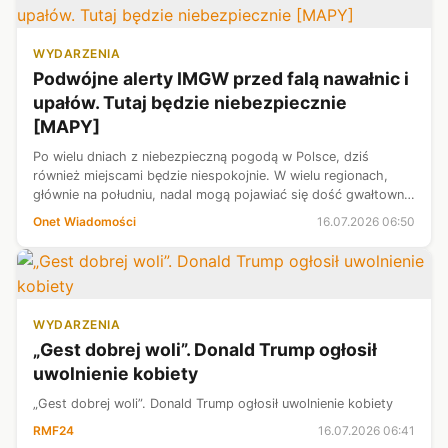
WYDARZENIA
Podwójne alerty IMGW przed falą nawałnic i
upałów. Tutaj będzie niebezpiecznie
[MAPY]
Po wielu dniach z niebezpieczną pogodą w Polsce, dziś
również miejscami będzie niespokojnie. W wielu regionach,
głównie na południu, nadal mogą pojawiać się dość gwałtowne
burze. Natomiast w głębi kraju pierwszy raz od początku
Onet Wiadomości
16.07.2026 06:50
miesiąca czekają na up...
WYDARZENIA
„Gest dobrej woli”. Donald Trump ogłosił
uwolnienie kobiety
„Gest dobrej woli”. Donald Trump ogłosił uwolnienie kobiety
RMF24
16.07.2026 06:41