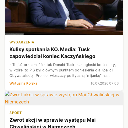
WYDARZENIA
Kulisy spotkania KO. Media: Tusk
zapowiedział koniec Kaczyńskiego
- To już przeszłość - tak Donald Tusk miał ogłosić koniec ery,
w której to PiS był głównym punktem odniesienia dla Koalicji
Obywatelskiej. Premier wieszczy polityczną "mijankę" na
prawicy i szykuje partię na brutalne starcie z Konfederacją oraz
Wirtualna Polska
16.07.2026 07:06
Grzeg...
SPORT
Zwrot akcji w sprawie występu Mai
Chwalińskiej w Niemczech