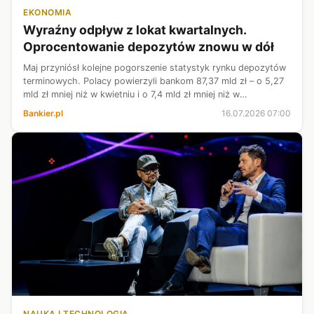
EKONOMIA
Wyraźny odpływ z lokat kwartalnych.
Oprocentowanie depozytów znowu w dół
Maj przyniósł kolejne pogorszenie statystyk rynku depozytów
terminowych. Polacy powierzyli bankom 87,37 mld zł – o 5,27
mld zł mniej niż w kwietniu i o 7,4 mld zł mniej niż w
rekordowym marcu. Na ten wynik złożył się przede wszystkim
Bankier.pl
16.07.2026 07:00
mniejszy o 7,48 ...
NAUKA I TECHNOLOGIA