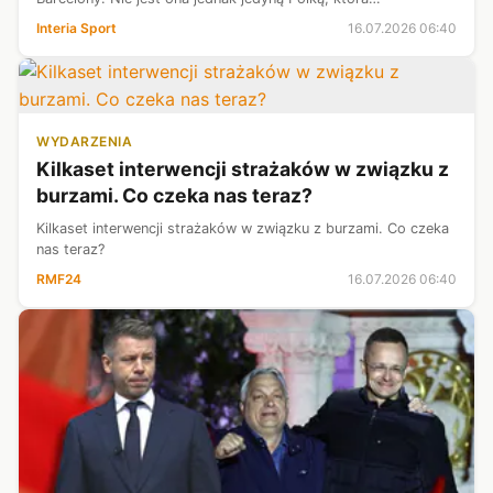
przywdziewała koszulkę katalońskiej ekipy. W szeregach
Interia Sport
16.07.2026 06:40
hiszpańskiego giganta znajd...
WYDARZENIA
Kilkaset interwencji strażaków w związku z
burzami. Co czeka nas teraz?
Kilkaset interwencji strażaków w związku z burzami. Co czeka
nas teraz?
RMF24
16.07.2026 06:40